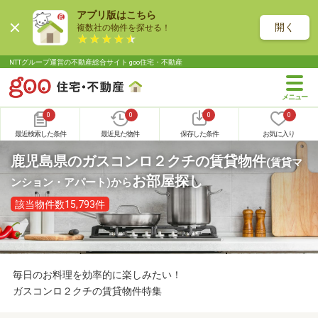
アプリ版はこちら
開く
複数社の物件を探せる！
NTTグループ運営の不動産総合サイト goo住宅・不動産
0
0
0
0
最近検索した条件
最近見た物件
保存した条件
お気に入り
鹿児島県のガスコンロ２クチの賃貸物件
(賃貸マ
お部屋探し
ンション・アパート)
から
該当物件数15,793件
毎日のお料理を効率的に楽しみたい！
ガスコンロ２クチの賃貸物件特集