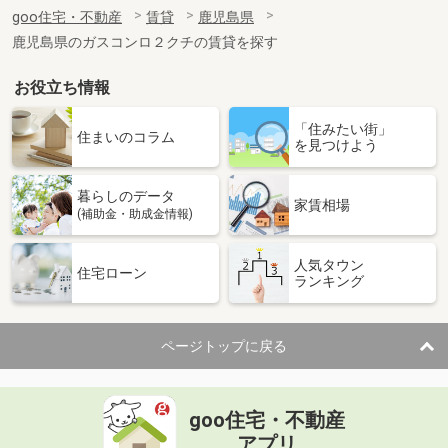
住 所
鹿児島県鹿児島市坂之上１丁目
goo住宅・不動産
賃貸
鹿児島県
専有面積
53.48m²
鹿児島県のガスコンロ２クチの賃貸を探す
間取り
2LDK
お役立ち情報
鹿児島県鹿児島市高麗町
「住みたい街」
価 格
3.90万円
住まいのコラム
を見つけよう
住 所
鹿児島県鹿児島市高麗町
専有面積
21.22m²
暮らしのデータ
間取り
1K
家賃相場
(補助金・助成金情報)
鹿児島県鹿児島市下荒田４
人気タウン
住宅ローン
ランキング
価 格
5.20万円
住 所
鹿児島県鹿児島市下荒田４
専有面積
24.07m²
ページトップに戻る
間取り
1K
鹿児島県鹿児島市下荒田４
goo住宅・不動産
価 格
5.10万円
アプリ