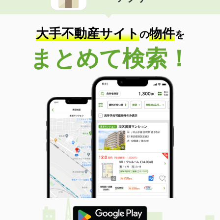
住 所
鹿児島県鹿児島市下荒田４
専有面積
25.33m²
間取り
1K
大手不動産サイト
物件
の
を
鹿児島県日置市東市来町長里
まとめて検索！
価 格
4.20万円
住 所
鹿児島県日置市東市来町長里
専有面積
51.67m²
間取り
2LDK
鹿児島県鹿児島市西別府町
価 格
4.40万円
住 所
鹿児島県鹿児島市西別府町
専有面積
26.08m²
間取り
1K
鹿児島県鹿児島市東谷山１丁目
価 格
6.90万円