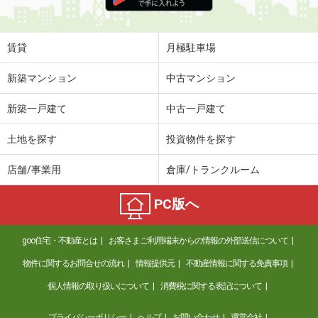
住 所
鹿児島県鹿児島市東谷山１丁目
専有面積
42.93m²
間取り
1LDK
賃貸
月極駐車場
鹿児島県鹿児島市武２
新築マンション
中古マンション
価 格
5.50万円
新築一戸建て
中古一戸建て
住 所
鹿児島県鹿児島市武２
専有面積
28.4m²
土地を探す
投資物件を探す
間取り
ワンルーム
店舗/事業用
倉庫/トランクルーム
鹿児島県鹿屋市新川町
PC版へ
価 格
4.35万円
住 所
鹿児島県鹿屋市新川町
goo住宅・不動産とは
お客さまご利用端末からの情報の外部送信について
専有面積
42.98m²
間取り
2DK
物件に関するお問合せの流れ
情報提供元
不動産情報に関する免責事項
個人情報の取り扱いについて
消費税に関する表記について
鹿児島県鹿児島市上福元町
プライバシーポリシー
ヘルプ
お問い合わせ
運営会社