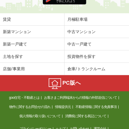
住 所
兵庫県西宮市中浜町
専有面積
31m²
間取り
1K
賃貸
月極駐車場
兵庫県神戸市兵庫区湊町２丁目
新築マンション
中古マンション
価 格
6.35万円
新築一戸建て
中古一戸建て
住 所
兵庫県神戸市兵庫区湊町２丁目
専有面積
21.09m²
土地を探す
投資物件を探す
間取り
1K
店舗/事業用
倉庫/トランクルーム
兵庫県宝塚市南口１丁目
PC版へ
価 格
7.20万円
住 所
兵庫県宝塚市南口１丁目
goo住宅・不動産とは
お客さまご利用端末からの情報の外部送信について
専有面積
26m²
間取り
1K
物件に関するお問合せの流れ
情報提供元
不動産情報に関する免責事項
個人情報の取り扱いについて
消費税に関する表記について
兵庫県神戸市西区丸塚１
プライバシーポリシー
ヘルプ
お問い合わせ
運営会社