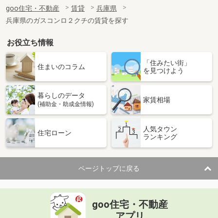
住 所
兵庫県神戸市東灘区甲南町４
goo住宅・不動産
賃貸
兵庫県
専有面積
17.64m²
兵庫県のガスコンロ２クチの賃貸を探す
間取り
ワンルーム
お役立ち情報
兵庫県神戸市東灘区甲南町４
「住みたい街」
価 格
10.60万円
住まいのコラム
を見つけよう
住 所
兵庫県神戸市東灘区甲南町４
専有面積
40.5m²
暮らしのデータ
間取り
1DK
家賃相場
(補助金・助成金情報)
兵庫県明石市東野町
人気タウン
住宅ローン
ランキング
価 格
6.20万円
住 所
兵庫県明石市東野町
専有面積
53.46m²
ページトップに戻る
間取り
3DK
兵庫県神戸市東灘区森北町６丁目
goo住宅・不動産
価 格
12.70万円
アプリ