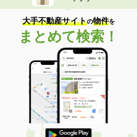
住 所
兵庫県神戸市東灘区森北町６丁目
専有面積
79.75m²
間取り
3LDK
大手不動産サイト
物件
の
を
兵庫県朝来市山東町大月
まとめて検索！
価 格
4.80万円
住 所
兵庫県朝来市山東町大月
専有面積
38.5m²
間取り
2DK
兵庫県神戸市灘区赤松町１丁目
価 格
20万円
住 所
兵庫県神戸市灘区赤松町１丁目
専有面積
89.2m²
間取り
3LDK
兵庫県西宮市中浜町
価 格
5.20万円