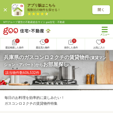
アプリ版はこちら
開く
複数社の物件を探せる！
NTTグループ運営の不動産総合サイト goo住宅・不動産
0
0
0
0
最近検索した条件
最近見た物件
保存した条件
お気に入り
兵庫県のガスコンロ２クチの賃貸物件
(賃貸マン
お部屋探し
ション・アパート)
から
該当物件数606,532件
毎日のお料理を効率的に楽しみたい！
ガスコンロ２クチの賃貸物件特集