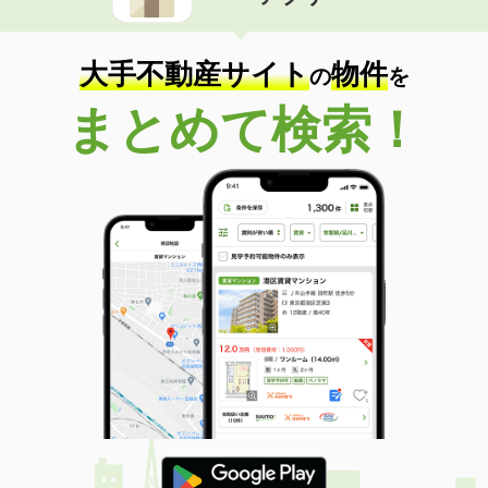
住 所
茨城県つくば市小野川
専有面積
29.44m²
間取り
ワンルーム
大手不動産サイト
物件
の
を
茨城県坂東市辺田
まとめて検索！
価 格
6.30万円
住 所
茨城県坂東市辺田
専有面積
53m²
間取り
1LDK
茨城県つくばみらい市杉下
価 格
4.90万円
住 所
茨城県つくばみらい市杉下
専有面積
58.53m²
間取り
2LDK
茨城県古河市本町３
価 格
5.20万円