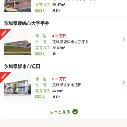
専有面積
56.47m²
間取り
2LDK
茨城県鹿嶋市大字平井
価 格
4.60万円
住 所
茨城県鹿嶋市大字平井
専有面積
28.02m²
間取り
1K
茨城県坂東市辺田
価 格
5.60万円
住 所
茨城県坂東市辺田
専有面積
44.6m²
間取り
1LDK
茨城県神栖市知手
もっと見る
価 格
5.20万円