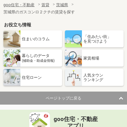
住 所
茨城県神栖市知手
goo住宅・不動産
賃貸
茨城県
専有面積
28.02m²
茨城県のガスコンロ２クチの賃貸を探す
間取り
1K
お役立ち情報
茨城県つくば市花畑３丁目
「住みたい街」
価 格
6.80万円
住まいのコラム
を見つけよう
住 所
茨城県つくば市花畑３丁目
専有面積
20.37m²
暮らしのデータ
間取り
1K
家賃相場
(補助金・助成金情報)
茨城県東茨城郡大洗町桜道
人気タウン
住宅ローン
ランキング
価 格
7.20万円
住 所
茨城県東茨城郡大洗町桜道
専有面積
59.55m²
ページトップに戻る
間取り
2LDK
茨城県つくば市小野川
goo住宅・不動産
価 格
6万円
アプリ