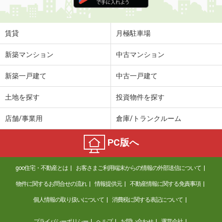
住 所
茨城県古河市本町３
専有面積
31.13m²
間取り
ワンルーム
賃貸
月極駐車場
茨城県水戸市千波町
新築マンション
中古マンション
価 格
6.20万円
新築一戸建て
中古一戸建て
住 所
茨城県水戸市千波町
専有面積
44.05m²
土地を探す
投資物件を探す
間取り
1LDK
店舗/事業用
倉庫/トランクルーム
茨城県鹿嶋市大字宮中
PC版へ
価 格
5.25万円
住 所
茨城県鹿嶋市大字宮中
goo住宅・不動産とは
お客さまご利用端末からの情報の外部送信について
専有面積
50.03m²
間取り
1LDK
物件に関するお問合せの流れ
情報提供元
不動産情報に関する免責事項
個人情報の取り扱いについて
消費税に関する表記について
茨城県古河市本町３
プライバシーポリシー
ヘルプ
お問い合わせ
運営会社