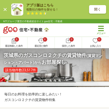
アプリ版はこちら
開く
複数社の物件を探せる！
NTTグループ運営の不動産総合サイト goo住宅・不動産
0
0
0
0
最近検索した条件
最近見た物件
保存した条件
お気に入り
茨城県のガスコンロ２クチの賃貸物件
(賃貸マン
お部屋探し
ション・アパート)
から
該当物件数23,517件
毎日のお料理を効率的に楽しみたい！
ガスコンロ２クチの賃貸物件特集