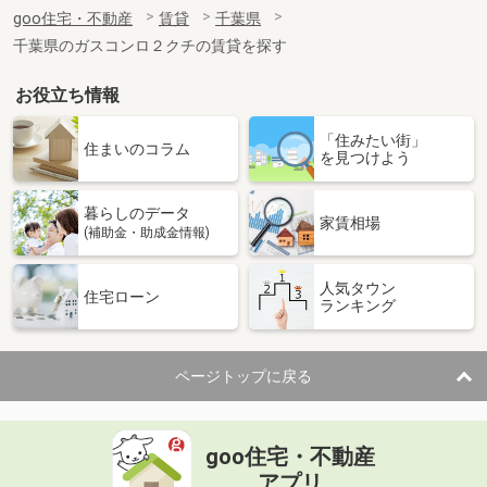
住 所
千葉県船橋市大穴北１丁目
goo住宅・不動産
賃貸
千葉県
専有面積
105.3m²
千葉県のガスコンロ２クチの賃貸を探す
間取り
4LDK
お役立ち情報
千葉県市川市市川１丁目
「住みたい街」
価 格
11万円
住まいのコラム
を見つけよう
住 所
千葉県市川市市川１丁目
専有面積
37.55m²
暮らしのデータ
間取り
2DK
家賃相場
(補助金・助成金情報)
千葉県八千代市八千代台北７丁目
人気タウン
住宅ローン
ランキング
価 格
5.20万円
住 所
千葉県八千代市八千代台北７丁目
専有面積
19.87m²
ページトップに戻る
間取り
1K
千葉県千葉市中央区若草１
goo住宅・不動産
価 格
7.10万円
アプリ