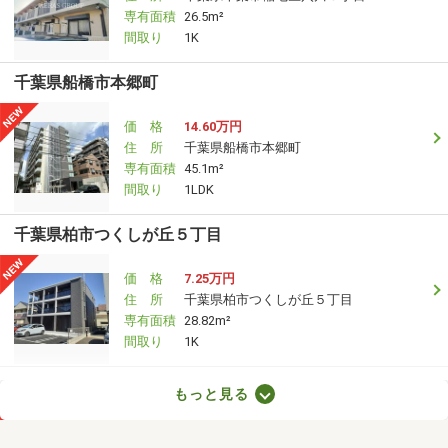
専有面積
26.5m²
間取り
1K
千葉県船橋市本郷町
価 格
14.60万円
住 所
千葉県船橋市本郷町
専有面積
45.1m²
間取り
1LDK
千葉県柏市つくしが丘５丁目
価 格
7.25万円
住 所
千葉県柏市つくしが丘５丁目
専有面積
28.82m²
間取り
1K
千葉県船橋市大穴北１丁目
もっと見る
価 格
17.50万円