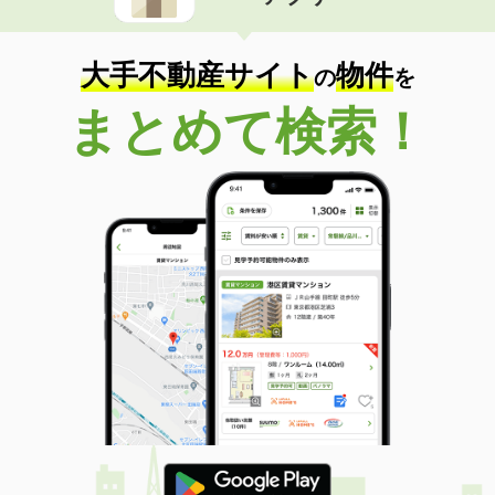
住 所
千葉県千葉市中央区若草１
専有面積
26.08m²
間取り
1K
大手不動産サイト
物件
の
を
千葉県印西市西の原３丁目
まとめて検索！
価 格
13.30万円
住 所
千葉県印西市西の原３丁目
専有面積
75.21m²
間取り
3LDK
千葉県松戸市新松戸東
価 格
12万円
住 所
千葉県松戸市新松戸東
専有面積
66.7m²
間取り
3LDK
千葉県柏市十余二
価 格
12.90万円