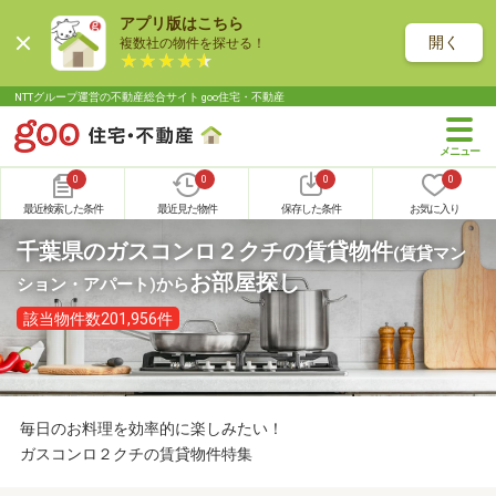
アプリ版はこちら
開く
複数社の物件を探せる！
NTTグループ運営の不動産総合サイト goo住宅・不動産
0
0
0
0
最近検索した条件
最近見た物件
保存した条件
お気に入り
千葉県のガスコンロ２クチの賃貸物件
(賃貸マン
お部屋探し
ション・アパート)
から
該当物件数201,956件
毎日のお料理を効率的に楽しみたい！
ガスコンロ２クチの賃貸物件特集