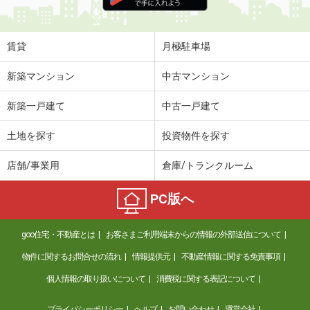
住 所
千葉県柏市十余二
専有面積
79.92m²
間取り
3LDK
賃貸
月極駐車場
千葉県千葉市中央区葛城１丁目
新築マンション
中古マンション
価 格
9.30万円
新築一戸建て
中古一戸建て
住 所
千葉県千葉市中央区葛城１丁目
専有面積
45.07m²
土地を探す
投資物件を探す
間取り
1DK
店舗/事業用
倉庫/トランクルーム
千葉県千葉市中央区葛城１丁目
PC版へ
価 格
13.50万円
住 所
千葉県千葉市中央区葛城１丁目
goo住宅・不動産とは
お客さまご利用端末からの情報の外部送信について
専有面積
37.96m²
間取り
ワンルーム
物件に関するお問合せの流れ
情報提供元
不動産情報に関する免責事項
個人情報の取り扱いについて
消費税に関する表記について
千葉県千葉市中央区松波２丁目
プライバシーポリシー
ヘルプ
お問い合わせ
運営会社