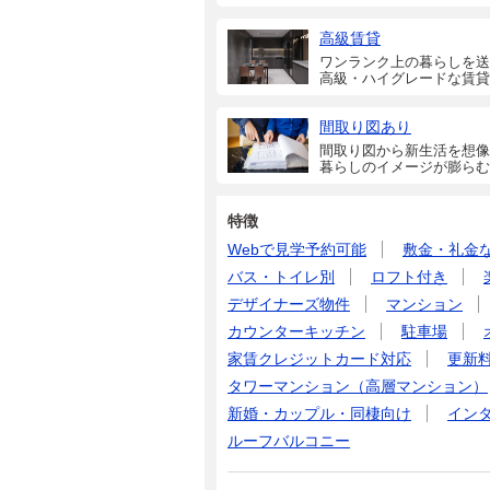
高級賃貸
ワンランク上の暮らしを送
高級・ハイグレードな賃貸
間取り図あり
間取り図から新生活を想像
暮らしのイメージが膨らむ
特徴
Webで見学予約可能
敷金・礼金
バス・トイレ別
ロフト付き
デザイナーズ物件
マンション
カウンターキッチン
駐車場
家賃クレジットカード対応
更新
タワーマンション（高層マンション）
新婚・カップル・同棲向け
イン
ルーフバルコニー