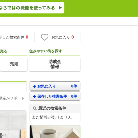
0
0
存した検索条件
お気に入り
売る
住みやすい街を探す
助成金
売却
情報
お気に入り
0件
保存した検索条件
0件
動産がサポート
最近の検索条件
まだ情報がありません