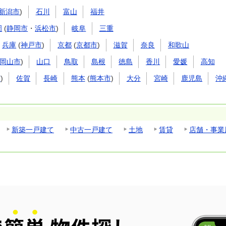
新潟市
)
石川
富山
福井
岡
(
静岡市
・
浜松市
)
岐阜
三重
兵庫
(
神戸市
)
京都
(
京都市
)
滋賀
奈良
和歌山
岡山市
)
山口
鳥取
島根
徳島
香川
愛媛
高知
市
)
佐賀
長崎
熊本
(
熊本市
)
大分
宮崎
鹿児島
沖
新築一戸建て
中古一戸建て
土地
賃貸
店舗・事業