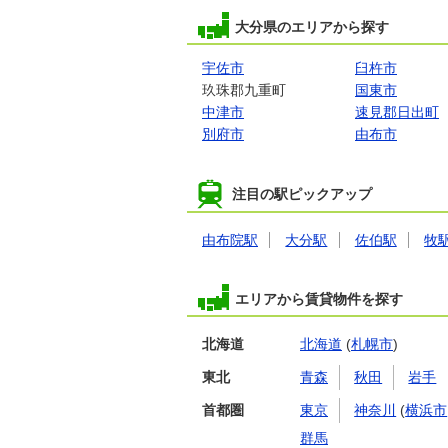
大分県のエリアから探す
宇佐市
臼杵市
玖珠郡九重町
国東市
中津市
速見郡日出町
別府市
由布市
注目の駅ピックアップ
由布院駅
大分駅
佐伯駅
牧
エリアから賃貸物件を探す
北海道
北海道
(
札幌市
)
東北
青森
秋田
岩手
首都圏
東京
神奈川
(
横浜市
群馬