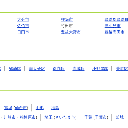
大分市
杵築市
玖珠郡玖珠
佐伯市
竹田市
津久見市
日田市
豊後大野市
豊後高田市
駅
鶴崎駅
南大分駅
別府駅
高城駅
小野屋駅
菅尾
宮城
(
仙台市
)
山形
福島
・
川崎市
・
相模原市
)
埼玉
(
さいたま市
)
千葉
(
千葉市
)
茨城