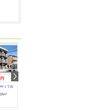
万円
5.30万円
3.70万円
畑中１丁目
大分県大分市賀来北１丁目
大分県大分市賀来南２
.16m²
専有面積
46.41m²
専有面積
23.69m²
間取り
2DK
間取り
1K