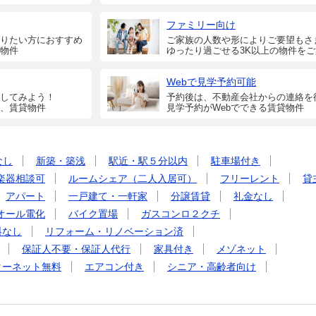
ファミリー向け
りたい方におすすめ
ご家族の人数や形によりご要望もさ
物件
ゆったり過ごせる3K以上の物件を
Webで見学予約可能
してみよう！
予約後は、不動産会社からの連絡を
、賃貸物件
見学予約がWebでできる賃貸物件
なし
新築・築浅
駅近・駅５分以内
駐車場付き
楽器相談可
ルームシェア（二人入居可）
フリーレント
貸
アパート
一戸建て・一軒家
分譲賃貸
礼金なし
オール電化
バイク置場
ガスコンロ２クチ
料なし
リフォーム・リノベーション済
保証人不要・保証人代行
家具付き
メゾネット
ターネット無料
エアコン付き
シニア・高齢者向け