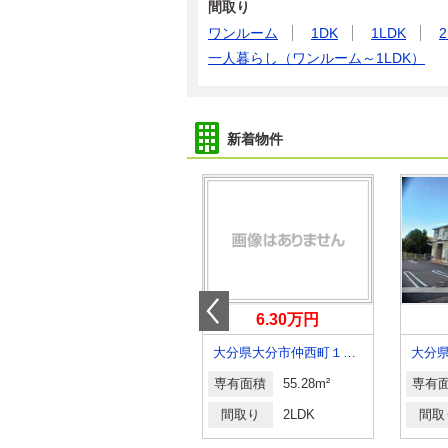
間取り
ワンルーム
1DK
1LDK
2
一人暮らし（ワンルーム～1LDK）
新着物件
4.05万円
6.30万円
大分県大分市二又町２丁目
大分県大分市仲西町１丁目
専有面積
32.9m²
専有面積
55.28m²
専有
間取り
1K
間取り
2LDK
間取