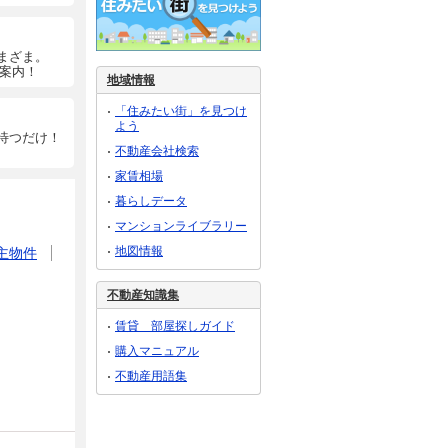
まざま。
ご案内！
地域情報
「住みたい街」を見つけ
よう
待つだけ！
不動産会社検索
家賃相場
暮らしデータ
マンションライブラリー
地図情報
主物件
不動産知識集
賃貸 部屋探しガイド
購入マニュアル
不動産用語集