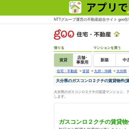
NTTグループ運営の不動産総合サイト goo
借りる
マンションを買う
店舗･
賃貸
新築
中
事業用
住宅・不動産
>
賃貸
>
九州・沖縄
>
大分県
大分県のガスコンロ２クチの賃貸物件(
大分県のガスコンロ２クチの賃貸マンション、ア
します。
ガスコンロ２クチの賃貸物