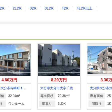
DK
2LDK
3DK
3LDK
4DK
4LDK以上
4.60万円
8.20万円
3.30
大分県大分市寺崎町１丁目
大分県大分市大字千歳
大分県大分市
面積
32.94m²
専有面積
70.38m²
専有面積
25
り
ワンルーム
間取り
3LDK
間取り
1K