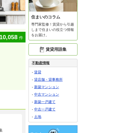
住まいのコラム
専門家監修！賃貸から引越
しまで住まいの役立つ情報
をお届け。
10,058
件
賃貸用語集
不動産情報
賃貸
貸店舗・貸事務所
新築マンション
中古マンション
新築一戸建て
中古一戸建て
土地
集