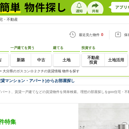
住宅・不動産
0
最近見た物件
保
一戸建てを買う
建てる
投資する
不動産
古
新築
中古
土地
土地活用
投資
>
大分県のガスコンロ２クチの賃貸情報 物件を探す
賃貸マンション・アパート)からお部屋探し
パート、賃貸一戸建てなどの賃貸物件を簡単検索。理想の部屋探しをgoo住宅・不
件特集