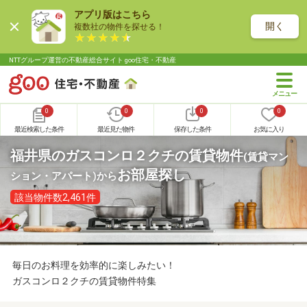
アプリ版はこちら
開く
複数社の物件を探せる！
NTTグループ運営の不動産総合サイト goo住宅・不動産
0
0
0
0
最近検索した条件
最近見た物件
保存した条件
お気に入り
福井県のガスコンロ２クチの賃貸物件
(賃貸マン
お部屋探し
ション・アパート)
から
該当物件数2,461件
毎日のお料理を効率的に楽しみたい！
ガスコンロ２クチの賃貸物件特集