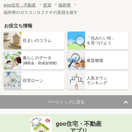
住 所
福井県福井市江守中２
goo住宅・不動産
賃貸
福井県
専有面積
41.81m²
福井県のガスコンロ２クチの賃貸を探す
間取り
1LDK
お役立ち情報
福井県福井市東森田４
「住みたい街」
価 格
5.45万円
住まいのコラム
を見つけよう
住 所
福井県福井市東森田４
専有面積
49.86m²
暮らしのデータ
間取り
2DK
家賃相場
(補助金・助成金情報)
福井県福井市みのり４
人気タウン
住宅ローン
ランキング
価 格
5.60万円
住 所
福井県福井市みのり４
専有面積
33.4m²
ページトップに戻る
間取り
1LDK
福井県福井市江端町
goo住宅・不動産
価 格
3.60万円
アプリ