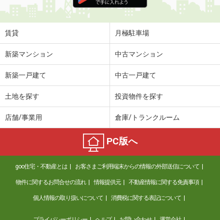
住 所
福井県福井市江守中２
専有面積
41.81m²
間取り
1LDK
賃貸
月極駐車場
福井県福井市江守中２
新築マンション
中古マンション
価 格
7.40万円
新築一戸建て
中古一戸建て
住 所
福井県福井市江守中２
専有面積
41.81m²
土地を探す
投資物件を探す
間取り
1LDK
店舗/事業用
倉庫/トランクルーム
福井県福井市文京４
PC版へ
価 格
5.30万円
住 所
福井県福井市文京４
goo住宅・不動産とは
お客さまご利用端末からの情報の外部送信について
専有面積
25.13m²
間取り
1K
物件に関するお問合せの流れ
情報提供元
不動産情報に関する免責事項
個人情報の取り扱いについて
消費税に関する表記について
福井県鯖江市吉江町
プライバシーポリシー
ヘルプ
お問い合わせ
運営会社