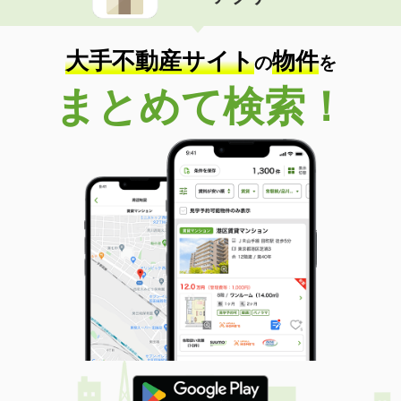
住 所
福井県福井市江端町
専有面積
23.18m²
間取り
1K
大手不動産サイト
物件
の
を
福井県福井市文京７
まとめて検索！
価 格
3.50万円
住 所
福井県福井市文京７
専有面積
22.93m²
間取り
1K
福井県福井市江守中２
価 格
7.20万円
住 所
福井県福井市江守中２
専有面積
41.81m²
間取り
1LDK
福井県福井市江守中２
価 格
7.40万円