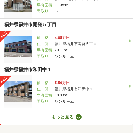
専有面積
31.05m²
間取り
1K
福井県福井市開発５丁目
価 格
4.05万円
住 所
福井県福井市開発５丁目
専有面積
28.11m²
間取り
ワンルーム
福井県福井市和田中１
価 格
5.50万円
住 所
福井県福井市和田中１
専有面積
30.03m²
間取り
ワンルーム
福井県福井市江守中２
もっと見る
価 格
7.30万円