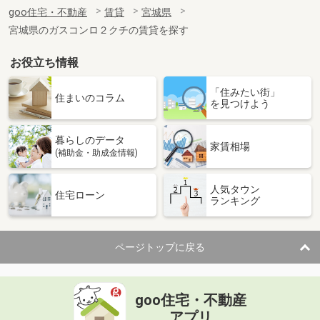
住 所
宮城県柴田郡大河原町字住吉町
goo住宅・不動産
賃貸
宮城県
専有面積
36.3m²
宮城県のガスコンロ２クチの賃貸を探す
間取り
1K
お役立ち情報
宮城県仙台市青葉区荒巻本沢３
「住みたい街」
価 格
3.70万円
住まいのコラム
を見つけよう
住 所
宮城県仙台市青葉区荒巻本沢３
専有面積
26m²
暮らしのデータ
間取り
1K
家賃相場
(補助金・助成金情報)
宮城県遠田郡涌谷町字渋江
人気タウン
住宅ローン
ランキング
価 格
5.15万円
住 所
宮城県遠田郡涌谷町字渋江
専有面積
57.64m²
ページトップに戻る
間取り
2LDK
宮城県仙台市宮城野区清水沼２
goo住宅・不動産
価 格
3.80万円
アプリ