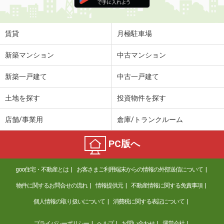
住 所
宮城県仙台市太白区青山２
専有面積
72.87m²
間取り
3LDK
賃貸
月極駐車場
宮城県仙台市青葉区二日町
新築マンション
中古マンション
価 格
6.20万円
新築一戸建て
中古一戸建て
住 所
宮城県仙台市青葉区二日町
専有面積
25.98m²
土地を探す
投資物件を探す
間取り
1K
店舗/事業用
倉庫/トランクルーム
宮城県仙台市青葉区大町２
PC版へ
価 格
7.40万円
住 所
宮城県仙台市青葉区大町２
goo住宅・不動産とは
お客さまご利用端末からの情報の外部送信について
専有面積
39.36m²
間取り
2K
物件に関するお問合せの流れ
情報提供元
不動産情報に関する免責事項
個人情報の取り扱いについて
消費税に関する表記について
宮城県多賀城市留ケ谷２
プライバシーポリシー
ヘルプ
お問い合わせ
運営会社