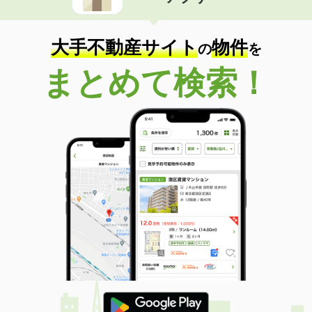
住 所
宮城県仙台市宮城野区清水沼２
専有面積
19m²
間取り
1K
大手不動産サイト
物件
の
を
宮城県仙台市宮城野区栄４
まとめて検索！
価 格
5.30万円
住 所
宮城県仙台市宮城野区栄４
専有面積
21.69m²
間取り
1K
宮城県仙台市太白区鹿野本町
価 格
7万円
住 所
宮城県仙台市太白区鹿野本町
専有面積
49.5m²
間取り
1LDK
宮城県仙台市太白区青山２
価 格
12万円