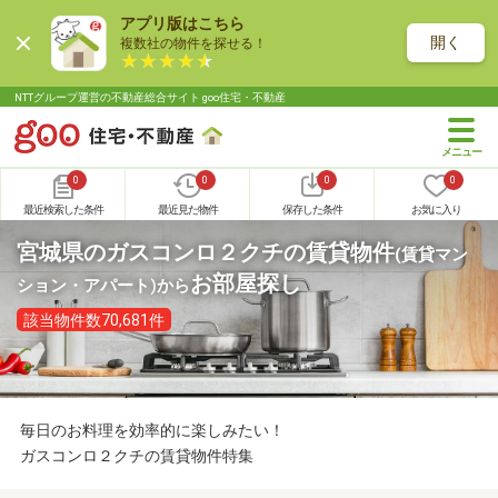
アプリ版はこちら
開く
複数社の物件を探せる！
NTTグループ運営の不動産総合サイト goo住宅・不動産
0
0
0
0
最近検索した条件
最近見た物件
保存した条件
お気に入り
宮城県のガスコンロ２クチの賃貸物件
(賃貸マン
お部屋探し
ション・アパート)
から
該当物件数70,681件
毎日のお料理を効率的に楽しみたい！
ガスコンロ２クチの賃貸物件特集