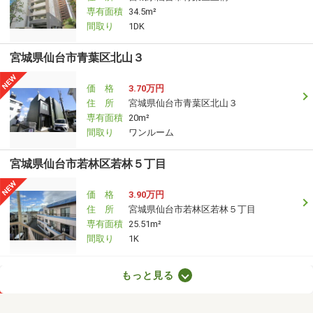
専有面積
34.5m²
間取り
1DK
宮城県仙台市青葉区北山３
価 格
3.70万円
住 所
宮城県仙台市青葉区北山３
専有面積
20m²
間取り
ワンルーム
宮城県仙台市若林区若林５丁目
価 格
3.90万円
住 所
宮城県仙台市若林区若林５丁目
専有面積
25.51m²
間取り
1K
宮城県柴田郡大河原町字住吉町
もっと見る
価 格
4万円