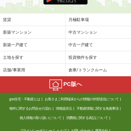
住 所
香川県高松市林町
専有面積
23.18m²
間取り
1K
賃貸
月極駐車場
香川県高松市太田上町
新築マンション
中古マンション
価 格
4.50万円
新築一戸建て
中古一戸建て
住 所
香川県高松市太田上町
専有面積
26.08m²
土地を探す
投資物件を探す
間取り
1K
店舗/事業用
倉庫/トランクルーム
香川県綾歌郡宇多津町浜四番丁
PC版へ
価 格
6万円
住 所
香川県綾歌郡宇多津町浜四番丁
goo住宅・不動産とは
お客さまご利用端末からの情報の外部送信について
専有面積
40.07m²
間取り
1LDK
物件に関するお問合せの流れ
情報提供元
不動産情報に関する免責事項
個人情報の取り扱いについて
消費税に関する表記について
香川県高松市国分寺町新居
プライバシーポリシー
ヘルプ
お問い合わせ
運営会社