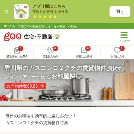
アプリ版はこちら
開く
複数社の物件を探せる！
NTTグループ運営の不動産総合サイト goo住宅・不動産
0
0
0
0
最近検索した条件
最近見た物件
保存した条件
お気に入り
香川県のガスコンロ２クチの賃貸物件
(賃貸マン
お部屋探し
ション・アパート)
から
該当物件数89,831件
毎日のお料理を効率的に楽しみたい！
ガスコンロ２クチの賃貸物件特集