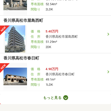
専有面積
52.54m²
間取り
2LDK
香川県高松市屋島西町
価 格
5.40万円
住 所
香川県高松市屋島西町
専有面積
51.29m²
間取り
2DK
香川県高松市春日町
価 格
4.90万円
住 所
香川県高松市春日町
専有面積
49.1m²
間取り
1LDK
香川県綾歌郡宇多津町新開
もっと見る
価 格
4万円