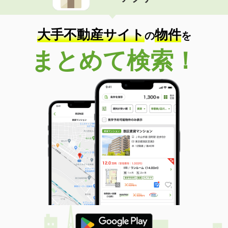
住 所
香川県善通寺市大麻町
専有面積
55.2m²
間取り
2LDK
大手不動産サイト
物件
の
を
香川県高松市十川東町
まとめて検索！
価 格
4.75万円
住 所
香川県高松市十川東町
専有面積
42.11m²
間取り
1LDK
香川県高松市三谷町
価 格
5万円
住 所
香川県高松市三谷町
専有面積
45.09m²
間取り
1LDK
香川県高松市林町
価 格
3.80万円