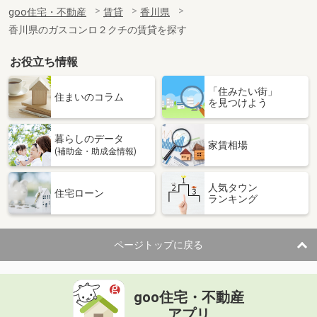
住 所
香川県綾歌郡宇多津町新開
goo住宅・不動産
賃貸
香川県
専有面積
22.7m²
香川県のガスコンロ２クチの賃貸を探す
間取り
1K
お役立ち情報
香川県高松市香川町大野
「住みたい街」
価 格
4.30万円
住まいのコラム
を見つけよう
住 所
香川県高松市香川町大野
専有面積
46.92m²
暮らしのデータ
間取り
2DK
家賃相場
(補助金・助成金情報)
香川県高松市木太町
人気タウン
住宅ローン
ランキング
価 格
7万円
住 所
香川県高松市木太町
専有面積
50.12m²
ページトップに戻る
間取り
2LDK
香川県善通寺市大麻町
goo住宅・不動産
価 格
4.40万円
アプリ