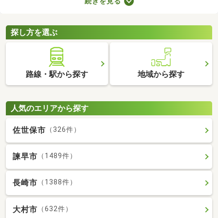
続きを見る
力。なかには家賃を抑えた物件もあるので、無理なく借りられる
お部屋を選べますよ。ここで紹介する新築・築浅物件から、気に
なるお部屋を見つけてみてください。
探し方を選ぶ
路線・駅から探す
地域から探す
人気のエリアから探す
佐世保市
（326件）
諫早市
（1489件）
長崎市
（1388件）
大村市
（632件）