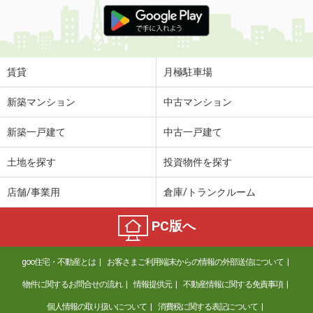
価 格
7.50万円
住 所
長崎県長崎市梅香崎町
専有面積
37.04m²
間取り
2K
賃貸
月極駐車場
長崎県長崎市鍛冶屋町
新築マンション
中古マンション
価 格
6万円
新築一戸建て
中古一戸建て
住 所
長崎県長崎市鍛冶屋町
専有面積
37.6m²
土地を探す
投資物件を探す
間取り
1LDK
店舗/事業用
倉庫/トランクルーム
長崎県諫早市長田町
PC版へ
価 格
5.90万円
住 所
長崎県諫早市長田町
goo住宅・不動産とは
お客さまご利用端末からの情報の外部送信について
専有面積
58.21m²
間取り
2LDK
物件に関するお問合せの流れ
情報提供元
不動産情報に関する免責事項
個人情報の取り扱いについて
消費税に関する表記について
長崎県西彼杵郡長与町高田郷