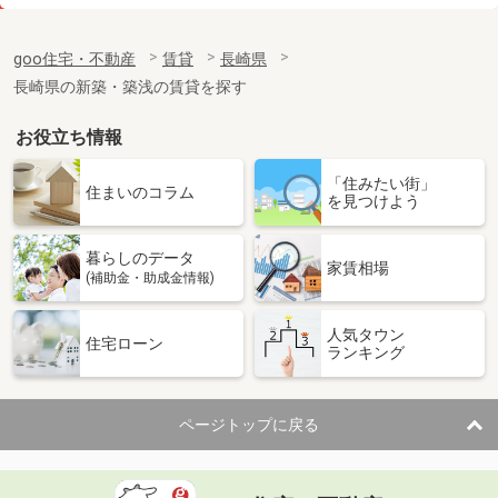
価 格
5.60万円
住 所
長崎県長崎市片淵３丁目
goo住宅・不動産
賃貸
長崎県
専有面積
37.52m²
長崎県の新築・築浅の賃貸を探す
間取り
ワンルーム
お役立ち情報
長崎県長崎市西山４丁目
「住みたい街」
価 格
3.50万円
住まいのコラム
を見つけよう
住 所
長崎県長崎市西山４丁目
専有面積
20m²
暮らしのデータ
間取り
ワンルーム
家賃相場
(補助金・助成金情報)
長崎県長崎市片淵３丁目
人気タウン
住宅ローン
ランキング
価 格
5.60万円
住 所
長崎県長崎市片淵３丁目
専有面積
37.52m²
ページトップに戻る
間取り
ワンルーム
長崎県長崎市興善町