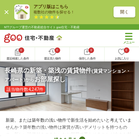
アプリ版はこちら
開く
複数社の物件を探せる！
NTTグループ運営の不動産総合サイト goo住宅・不動産
0
0
0
0
最近検索した条件
最近見た物件
保存した条件
お気に入り
長崎県の新築・築浅の賃貸物件
(賃貸マンション・
お部屋探し
アパート)
から
該当物件数4,247件
新築、または築年数の浅い物件で新生活を始めたいと考えていま
せんか？築年数の浅い物件は家賃が高いデメリットを持つもの
の、新しい設備付きのきれいなお部屋で暮らせることが大きな魅