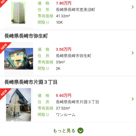
価 格
7.80万円
住 所
長崎県長崎市恵美須町
専有面積
41.32m²
間取り
1DK
長崎県長崎市弥生町
価 格
3.50万円
住 所
長崎県長崎市弥生町
専有面積
35m²
間取り
2K
長崎県長崎市片淵３丁目
価 格
5.60万円
住 所
長崎県長崎市片淵３丁目
専有面積
37.52m²
間取り
ワンルーム
長崎県長崎市片淵３丁目
もっと見る