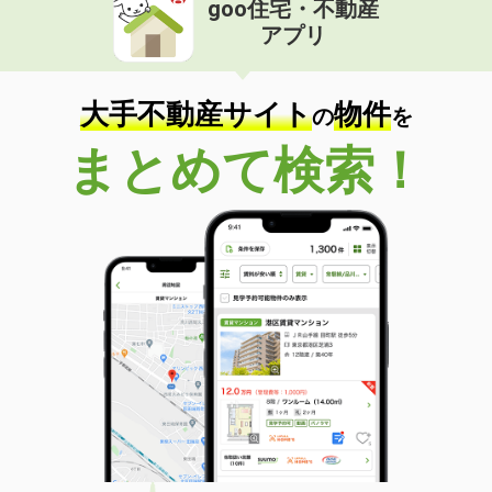
goo住宅・不動産
価 格
8.20万円
アプリ
住 所
福島県福島市渡利字柳小路
専有面積
83.65m²
間取り
3LDK
大手不動産サイト
物件
の
を
福島県須賀川市六郎兵衛
まとめて検索！
価 格
6.80万円
住 所
福島県須賀川市六郎兵衛
専有面積
53.9m²
間取り
2LDK
福島県須賀川市大黒町
価 格
7.10万円
住 所
福島県須賀川市大黒町
専有面積
53.8m²
間取り
2LDK
福島県郡山市安積荒井３丁目