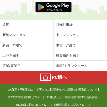
価 格
5.20万円
住 所
福島県郡山市安積荒井３丁目
専有面積
32.23m²
間取り
ワンルーム
賃貸
月極駐車場
福島県郡山市亀田２丁目
新築マンション
中古マンション
価 格
6万円
新築一戸建て
中古一戸建て
住 所
福島県郡山市亀田２丁目
専有面積
41.29m²
土地を探す
投資物件を探す
間取り
1LDK
店舗/事業用
倉庫/トランクルーム
福島県郡山市富久山町八山田字東平作
PC版へ
価 格
6万円
住 所
福島県郡山市富久山町八山田字東平作
goo住宅・不動産とは
お客さまご利用端末からの情報の外部送信について
専有面積
40.09m²
間取り
1LDK
物件に関するお問合せの流れ
情報提供元
不動産情報に関する免責事項
個人情報の取り扱いについて
消費税に関する表記について
福島県郡山市久留米５