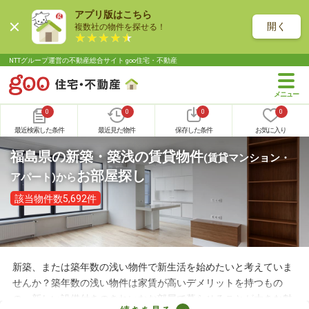
アプリ版はこちら
開く
複数社の物件を探せる！
NTTグループ運営の不動産総合サイト goo住宅・不動産
0
0
0
0
最近検索した条件
最近見た物件
保存した条件
お気に入り
福島県の新築・築浅の賃貸物件
(賃貸マンション・
お部屋探し
アパート)
から
該当物件数5,692件
新築、または築年数の浅い物件で新生活を始めたいと考えていま
せんか？築年数の浅い物件は家賃が高いデメリットを持つもの
の、新しい設備付きのきれいなお部屋で暮らせることが大きな魅