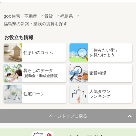
価 格
6.20万円
住 所
福島県郡山市緑町
goo住宅・不動産
賃貸
福島県
専有面積
43.31m²
福島県の新築・築浅の賃貸を探す
間取り
1LDK
お役立ち情報
福島県郡山市富久山町久保田字古坦
「住みたい街」
価 格
6.50万円
住まいのコラム
を見つけよう
住 所
福島県郡山市富久山町久保田字古坦
専有面積
43.24m²
暮らしのデータ
間取り
1LDK
家賃相場
(補助金・助成金情報)
福島県二本松市成田町１丁目
人気タウン
住宅ローン
ランキング
価 格
4.30万円
住 所
福島県二本松市成田町１丁目
専有面積
46.28m²
ページトップに戻る
間取り
2DK
福島県福島市渡利字柳小路