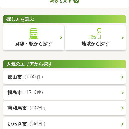
続きを見る
力。なかには家賃を抑えた物件もあるので、無理なく借りられる
お部屋を選べますよ。ここで紹介する新築・築浅物件から、気に
なるお部屋を見つけてみてください。
探し方を選ぶ
路線・駅から探す
地域から探す
人気のエリアから探す
郡山市
（1782件）
福島市
（1718件）
南相馬市
（542件）
いわき市
（251件）