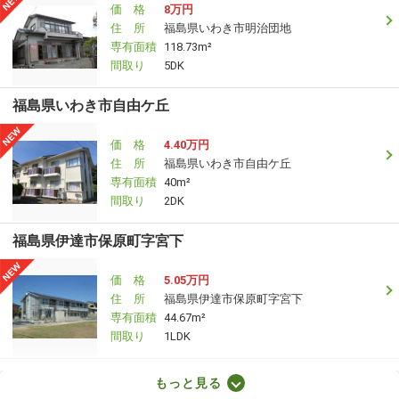
価 格
8万円
住 所
福島県いわき市明治団地
専有面積
118.73m²
間取り
5DK
福島県いわき市自由ケ丘
価 格
4.40万円
住 所
福島県いわき市自由ケ丘
専有面積
40m²
間取り
2DK
福島県伊達市保原町字宮下
価 格
5.05万円
住 所
福島県伊達市保原町字宮下
専有面積
44.67m²
間取り
1LDK
福島県郡山市緑町
もっと見る