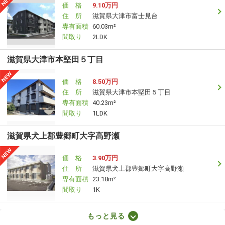
価 格
9.10万円
住 所
滋賀県大津市富士見台
専有面積
60.03m²
間取り
2LDK
滋賀県大津市本堅田５丁目
価 格
8.50万円
住 所
滋賀県大津市本堅田５丁目
専有面積
40.23m²
間取り
1LDK
滋賀県犬上郡豊郷町大字高野瀬
価 格
3.90万円
住 所
滋賀県犬上郡豊郷町大字高野瀬
専有面積
23.18m²
間取り
1K
滋賀県甲賀市水口町新城
もっと見る