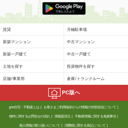
価 格
6万円
住 所
滋賀県大津市大萱１丁目
専有面積
30.24m²
間取り
1K
賃貸
月極駐車場
滋賀県東近江市沖野４
新築マンション
中古マンション
価 格
6.40万円
新築一戸建て
中古一戸建て
住 所
滋賀県東近江市沖野４
専有面積
52.73m²
土地を探す
投資物件を探す
間取り
2LDK
店舗/事業用
倉庫/トランクルーム
滋賀県近江八幡市土田町
PC版へ
価 格
6.40万円
住 所
滋賀県近江八幡市土田町
goo住宅・不動産とは
お客さまご利用端末からの情報の外部送信について
専有面積
30.73m²
間取り
1K
物件に関するお問合せの流れ
情報提供元
不動産情報に関する免責事項
個人情報の取り扱いについて
消費税に関する表記について
滋賀県大津市苗鹿２