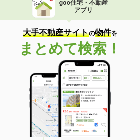
goo住宅・不動産
価 格
6.40万円
アプリ
住 所
滋賀県大津市馬場３
専有面積
20.81m²
間取り
1K
大手不動産サイト
物件
の
を
滋賀県長浜市川崎町
まとめて検索！
価 格
6.60万円
住 所
滋賀県長浜市川崎町
専有面積
43.94m²
間取り
1LDK
滋賀県守山市水保町
価 格
6.60万円
住 所
滋賀県守山市水保町
専有面積
50.09m²
間取り
2DK
滋賀県大津市大萱１丁目