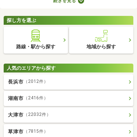
続きを見る
力。なかには家賃を抑えた物件もあるので、無理なく借りられる
お部屋を選べますよ。ここで紹介する新築・築浅物件から、気に
なるお部屋を見つけてみてください。
探し方を選ぶ
路線・駅から探す
地域から探す
人気のエリアから探す
長浜市
（2012件）
湖南市
（2416件）
大津市
（22032件）
草津市
（7815件）