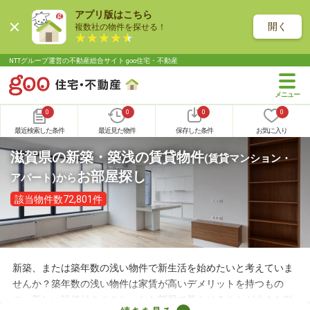
アプリ版はこちら
開く
複数社の物件を探せる！
NTTグループ運営の不動産総合サイト goo住宅・不動産
0
0
0
0
最近検索した条件
最近見た物件
保存した条件
お気に入り
滋賀県の新築・築浅の賃貸物件
(賃貸マンション・
お部屋探し
アパート)
から
該当物件数72,801件
新築、または築年数の浅い物件で新生活を始めたいと考えていま
せんか？築年数の浅い物件は家賃が高いデメリットを持つもの
の、新しい設備付きのきれいなお部屋で暮らせることが大きな魅