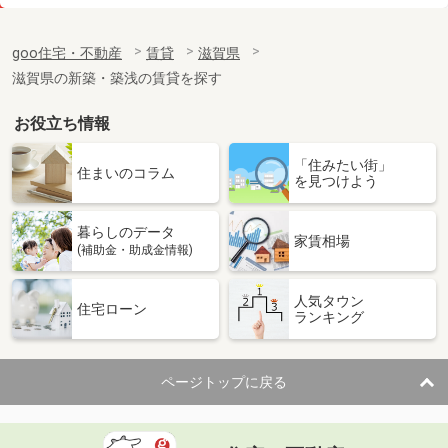
価 格
6.60万円
住 所
滋賀県甲賀市水口町新城
goo住宅・不動産
賃貸
滋賀県
専有面積
26.09m²
滋賀県の新築・築浅の賃貸を探す
間取り
1K
お役立ち情報
滋賀県甲賀市甲南町寺庄
「住みたい街」
価 格
5.90万円
住まいのコラム
を見つけよう
住 所
滋賀県甲賀市甲南町寺庄
専有面積
57.02m²
暮らしのデータ
間取り
2LDK
家賃相場
(補助金・助成金情報)
滋賀県草津市草津１丁目
人気タウン
住宅ローン
ランキング
価 格
6.90万円
住 所
滋賀県草津市草津１丁目
専有面積
34.76m²
ページトップに戻る
間取り
ワンルーム
滋賀県大津市馬場３