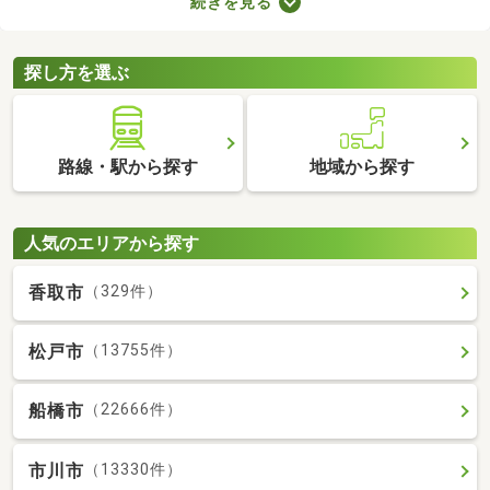
続きを見る
力。なかには家賃を抑えた物件もあるので、無理なく借りられる
お部屋を選べますよ。ここで紹介する新築・築浅物件から、気に
なるお部屋を見つけてみてください。
探し方を選ぶ
路線・駅から探す
地域から探す
人気のエリアから探す
香取市
（329件）
松戸市
（13755件）
船橋市
（22666件）
市川市
（13330件）