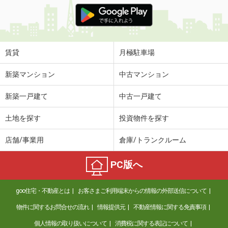
価 格
12.90万円
住 所
千葉県柏市十余二
専有面積
79.92m²
間取り
3LDK
賃貸
月極駐車場
千葉県千葉市中央区葛城１丁目
新築マンション
中古マンション
価 格
9.30万円
新築一戸建て
中古一戸建て
住 所
千葉県千葉市中央区葛城１丁目
専有面積
45.07m²
土地を探す
投資物件を探す
間取り
1DK
店舗/事業用
倉庫/トランクルーム
千葉県千葉市中央区葛城１丁目
PC版へ
価 格
13.50万円
住 所
千葉県千葉市中央区葛城１丁目
goo住宅・不動産とは
お客さまご利用端末からの情報の外部送信について
専有面積
37.96m²
間取り
ワンルーム
物件に関するお問合せの流れ
情報提供元
不動産情報に関する免責事項
個人情報の取り扱いについて
消費税に関する表記について
千葉県千葉市中央区松波２丁目