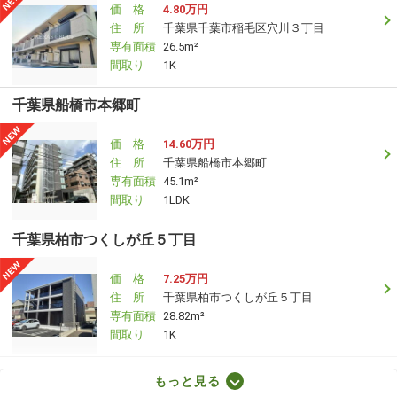
価 格
4.80万円
住 所
千葉県千葉市稲毛区穴川３丁目
専有面積
26.5m²
間取り
1K
千葉県船橋市本郷町
価 格
14.60万円
住 所
千葉県船橋市本郷町
専有面積
45.1m²
間取り
1LDK
千葉県柏市つくしが丘５丁目
価 格
7.25万円
住 所
千葉県柏市つくしが丘５丁目
専有面積
28.82m²
間取り
1K
千葉県船橋市大穴北１丁目
もっと見る