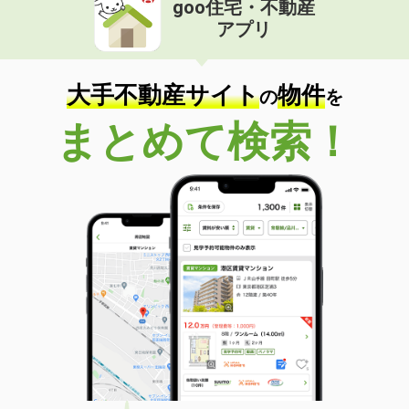
goo住宅・不動産
価 格
7.10万円
アプリ
住 所
千葉県千葉市中央区若草１
専有面積
26.08m²
間取り
1K
大手不動産サイト
物件
の
を
千葉県印西市西の原３丁目
まとめて検索！
価 格
13.30万円
住 所
千葉県印西市西の原３丁目
専有面積
75.21m²
間取り
3LDK
千葉県松戸市新松戸東
価 格
12万円
住 所
千葉県松戸市新松戸東
専有面積
66.7m²
間取り
3LDK
千葉県柏市十余二