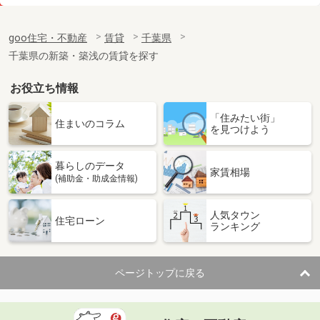
価 格
17.50万円
住 所
千葉県船橋市大穴北１丁目
goo住宅・不動産
賃貸
千葉県
専有面積
105.3m²
千葉県の新築・築浅の賃貸を探す
間取り
4LDK
お役立ち情報
千葉県市川市市川１丁目
「住みたい街」
価 格
11万円
住まいのコラム
を見つけよう
住 所
千葉県市川市市川１丁目
専有面積
37.55m²
暮らしのデータ
間取り
2DK
家賃相場
(補助金・助成金情報)
千葉県八千代市八千代台北７丁目
人気タウン
住宅ローン
ランキング
価 格
5.20万円
住 所
千葉県八千代市八千代台北７丁目
専有面積
19.87m²
ページトップに戻る
間取り
1K
千葉県千葉市中央区若草１