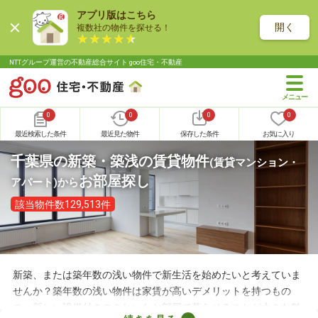
アプリ版はこちら
開く
複数社の物件を探せる！
NTTグループ運営の不動産総合サイト goo住宅・不動産
0
0
0
0
最近検索した条件
最近見た物件
保存した条件
お気に入り
千葉県の新築・築浅の賃貸物件
(賃貸マンション・
お部屋探し
アパート)
から
該当物件数129,513件
新築、または築年数の浅い物件で新生活を始めたいと考えていま
せんか？築年数の浅い物件は家賃が高いデメリットを持つもの
の、新しい設備付きのきれいなお部屋で暮らせることが大きな魅