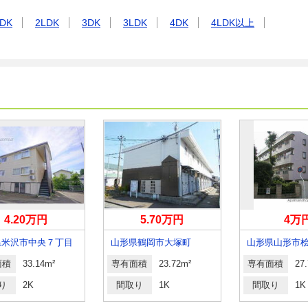
DK
2LDK
3DK
3LDK
4DK
4LDK以上
4.20万円
5.70万円
4万
県米沢市中央７丁目
山形県鶴岡市大塚町
山形県山形市
面積
33.14m²
専有面積
23.72m²
専有面積
27
り
2K
間取り
1K
間取り
1K