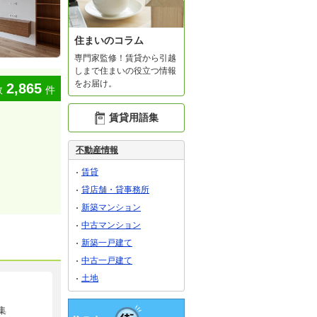
住まいのコラム
専門家監修！賃貸から引越
しまで住まいの役立つ情報
をお届け。
2,865
数
件
賃貸用語集
不動産情報
賃貸
貸店舗・貸事務所
新築マンション
中古マンション
新築一戸建て
中古一戸建て
土地
集