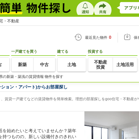
住宅・不動産
0
最近見た物件
保
一戸建てを買う
建てる
投資する
不動産
古
新築
中古
土地
土地活用
投資
県の新築・築浅の賃貸情報 物件を探す
ンション・アパート)からお部屋探し
、賃貸一戸建てなどの賃貸物件を簡単検索。理想の部屋探しをgoo住宅・不動産が
活を始めたいと考えていませんか？築年
を持つものの、新しい設備付きのきれい