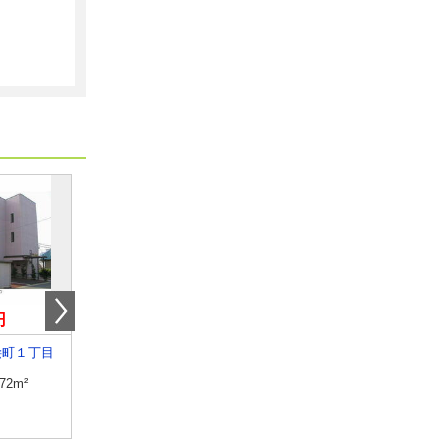
円
6万円
5.50万円
桧町１丁目
山形県鶴岡市大塚町
山形県鶴岡市小淀川字谷
.72m²
専有面積
26.08m²
専有面積
23.18m²
間取り
1K
間取り
1K