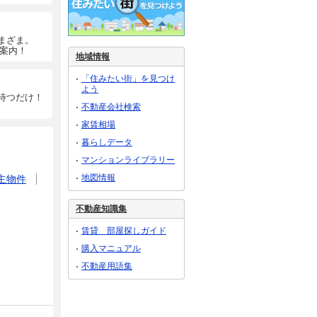
まざま。
ご案内！
地域情報
「住みたい街」を見つけ
よう
待つだけ！
不動産会社検索
家賃相場
暮らしデータ
マンションライブラリー
地図情報
主物件
不動産知識集
賃貸 部屋探しガイド
購入マニュアル
不動産用語集