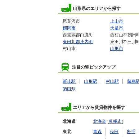
山形県のエリアから探す
尾花沢市
上山市
鶴岡市
天童市
西置賜郡白鷹町
西村山郡朝日
東田川郡庄内町
東田川郡三川
村山市
山形市
注目の駅ピックアップ
新庄駅
山形駅
村山駅
藤島
酒田駅
エリアから賃貸物件を探す
北海道
北海道
(
札幌市
)
東北
青森
秋田
岩手