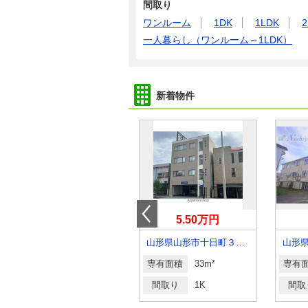
間取り
ワンルーム
1DK
1LDK
2
一人暮らし（ワンルーム～1LDK）
新着物件
4.60万円
5.50万円
山形県山形市鉄砲町１丁目
山形県山形市十日町３丁目
山形
専有面積
36.01m²
専有面積
33m²
専有
間取り
1LDK
間取り
1K
間取