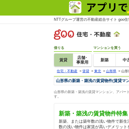
NTTグループ運営の不動産総合サイト goo
借りる
マンションを買う
店舗･
賃貸
新築
中
事業用
住宅・不動産
>
賃貸
>
東北
>
山形県
>
山形
山形県の新築・築浅の賃貸物件(賃貸マ
山形県の新築・築浅の賃貸マンション、アパート
す。
新築・築浅の賃貸物件特集
新築、または築年数の浅い物件で新生
数の浅い物件は家賃が高いデメリット