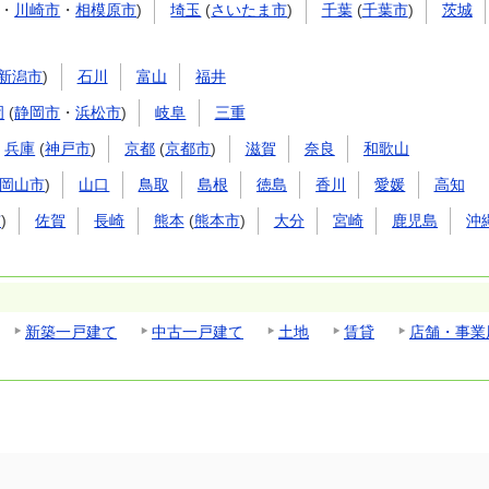
・
川崎市
・
相模原市
)
埼玉
(
さいたま市
)
千葉
(
千葉市
)
茨城
新潟市
)
石川
富山
福井
岡
(
静岡市
・
浜松市
)
岐阜
三重
兵庫
(
神戸市
)
京都
(
京都市
)
滋賀
奈良
和歌山
岡山市
)
山口
鳥取
島根
徳島
香川
愛媛
高知
市
)
佐賀
長崎
熊本
(
熊本市
)
大分
宮崎
鹿児島
沖
新築一戸建て
中古一戸建て
土地
賃貸
店舗・事業