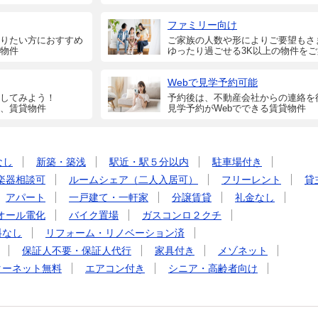
ファミリー向け
りたい方におすすめ
ご家族の人数や形によりご要望もさ
物件
ゆったり過ごせる3K以上の物件を
Webで見学予約可能
してみよう！
予約後は、不動産会社からの連絡を
、賃貸物件
見学予約がWebでできる賃貸物件
なし
新築・築浅
駅近・駅５分以内
駐車場付き
楽器相談可
ルームシェア（二人入居可）
フリーレント
貸
アパート
一戸建て・一軒家
分譲賃貸
礼金なし
オール電化
バイク置場
ガスコンロ２クチ
料なし
リフォーム・リノベーション済
保証人不要・保証人代行
家具付き
メゾネット
ターネット無料
エアコン付き
シニア・高齢者向け