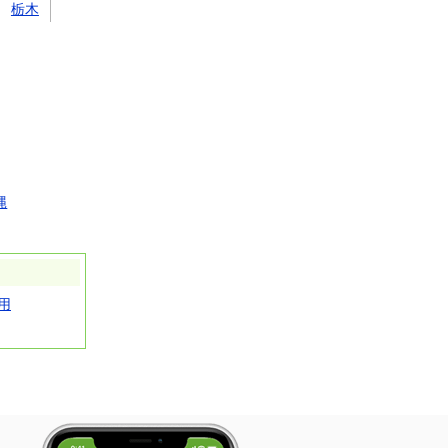
栃木
縄
用