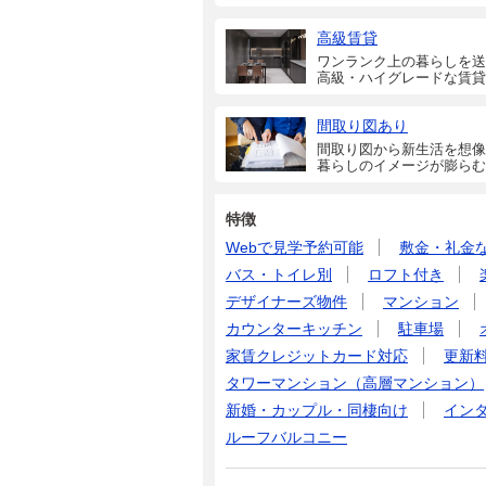
高級賃貸
ワンランク上の暮らしを送
高級・ハイグレードな賃貸
間取り図あり
間取り図から新生活を想像
暮らしのイメージが膨らむ
特徴
Webで見学予約可能
敷金・礼金
バス・トイレ別
ロフト付き
デザイナーズ物件
マンション
カウンターキッチン
駐車場
家賃クレジットカード対応
更新
タワーマンション（高層マンション）
新婚・カップル・同棲向け
イン
ルーフバルコニー