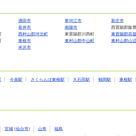
酒田市
寒河江市
新庄市
長井市
南陽市
西置賜郡飯
町
西村山郡河北町
東置賜郡川西町
東置賜郡高
町
東根市
東村山郡中山町
東村山郡山
米沢市
駅
今泉駅
さくらんぼ東根駅
大石田駅
鶴岡駅
東根駅
宮城
(
仙台市
)
山形
福島