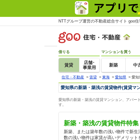
NTTグループ運営の不動産総合サイト goo
借りる
マンションを買う
店舗･
賃貸
新築
中
事業用
住宅・不動産
>
賃貸
>
東海
>
愛知県
>
愛知
愛知県の新築・築浅の賃貸物件(賃貸マ
愛知県の新築・築浅の賃貸マンション、アパート
す。
新築・築浅の賃貸物件特集
新築、または築年数の浅い物件で新生
数の浅い物件は家賃が高いデメリット