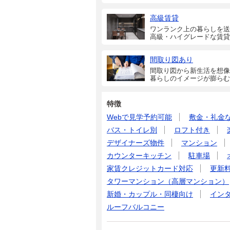
高級賃貸
ワンランク上の暮らしを送
高級・ハイグレードな賃貸
間取り図あり
間取り図から新生活を想像
暮らしのイメージが膨らむ
特徴
Webで見学予約可能
敷金・礼金
バス・トイレ別
ロフト付き
デザイナーズ物件
マンション
カウンターキッチン
駐車場
家賃クレジットカード対応
更新
タワーマンション（高層マンション）
新婚・カップル・同棲向け
イン
ルーフバルコニー