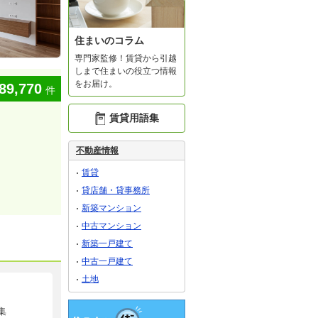
住まいのコラム
専門家監修！賃貸から引越
しまで住まいの役立つ情報
をお届け。
89,770
件
賃貸用語集
不動産情報
賃貸
貸店舗・貸事務所
新築マンション
中古マンション
新築一戸建て
中古一戸建て
土地
集