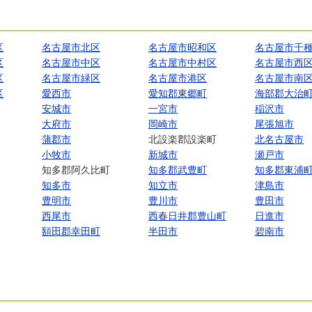
区
名古屋市北区
名古屋市昭和区
名古屋市千
区
名古屋市中区
名古屋市中村区
名古屋市西
区
名古屋市緑区
名古屋市港区
名古屋市南
区
愛西市
愛知郡東郷町
海部郡大治
安城市
一宮市
稲沢市
大府市
岡崎市
尾張旭市
蒲郡市
北設楽郡設楽町
北名古屋市
小牧市
新城市
瀬戸市
知多郡阿久比町
知多郡武豊町
知多郡東浦
知多市
知立市
津島市
豊明市
豊川市
豊田市
西尾市
西春日井郡豊山町
日進市
額田郡幸田町
半田市
碧南市