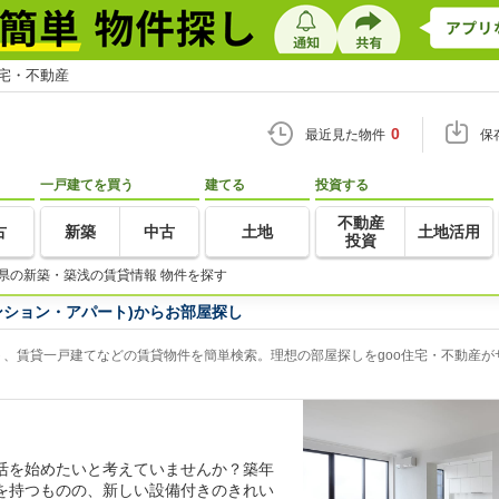
住宅・不動産
0
最近見た物件
保
一戸建てを買う
建てる
投資する
不動産
古
新築
中古
土地
土地活用
投資
県の新築・築浅の賃貸情報 物件を探す
ンション・アパート)からお部屋探し
、賃貸一戸建てなどの賃貸物件を簡単検索。理想の部屋探しをgoo住宅・不動産が
活を始めたいと考えていませんか？築年
を持つものの、新しい設備付きのきれい