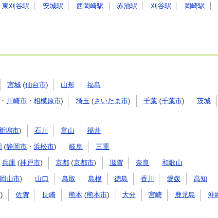
東刈谷駅
安城駅
西岡崎駅
赤池駅
刈谷駅
岡崎駅
宮城
(
仙台市
)
山形
福島
・
川崎市
・
相模原市
)
埼玉
(
さいたま市
)
千葉
(
千葉市
)
茨城
新潟市
)
石川
富山
福井
岡
(
静岡市
・
浜松市
)
岐阜
三重
兵庫
(
神戸市
)
京都
(
京都市
)
滋賀
奈良
和歌山
岡山市
)
山口
鳥取
島根
徳島
香川
愛媛
高知
市
)
佐賀
長崎
熊本
(
熊本市
)
大分
宮崎
鹿児島
沖