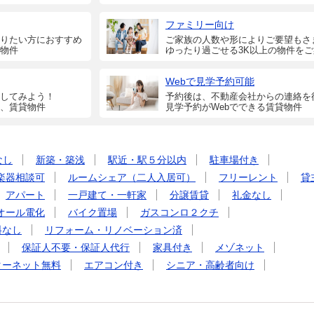
ファミリー向け
りたい方におすすめ
ご家族の人数や形によりご要望もさ
物件
ゆったり過ごせる3K以上の物件を
Webで見学予約可能
してみよう！
予約後は、不動産会社からの連絡を
、賃貸物件
見学予約がWebでできる賃貸物件
なし
新築・築浅
駅近・駅５分以内
駐車場付き
楽器相談可
ルームシェア（二人入居可）
フリーレント
貸
アパート
一戸建て・一軒家
分譲賃貸
礼金なし
オール電化
バイク置場
ガスコンロ２クチ
料なし
リフォーム・リノベーション済
保証人不要・保証人代行
家具付き
メゾネット
ターネット無料
エアコン付き
シニア・高齢者向け