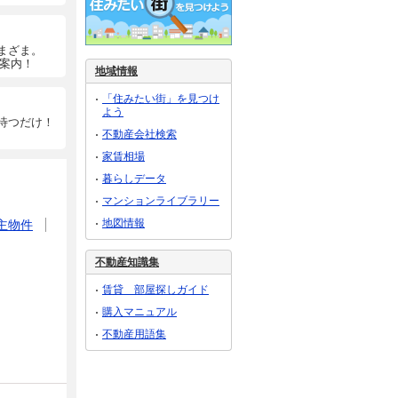
まざま。
ご案内！
地域情報
「住みたい街」を見つけ
よう
待つだけ！
不動産会社検索
家賃相場
暮らしデータ
マンションライブラリー
地図情報
主物件
不動産知識集
賃貸 部屋探しガイド
購入マニュアル
不動産用語集