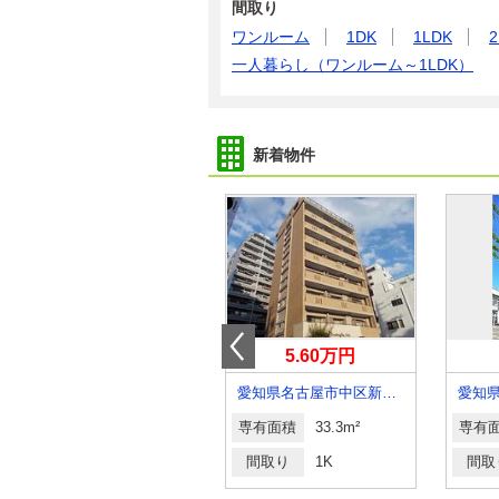
間取り
ワンルーム
1DK
1LDK
2
一人暮らし（ワンルーム～1LDK）
新着物件
5.90万円
5.60万円
愛知県東海市名和町榎戸
愛知県名古屋市中区新栄２
専有面積
56.04m²
専有面積
33.3m²
専有
間取り
2LDK
間取り
1K
間取