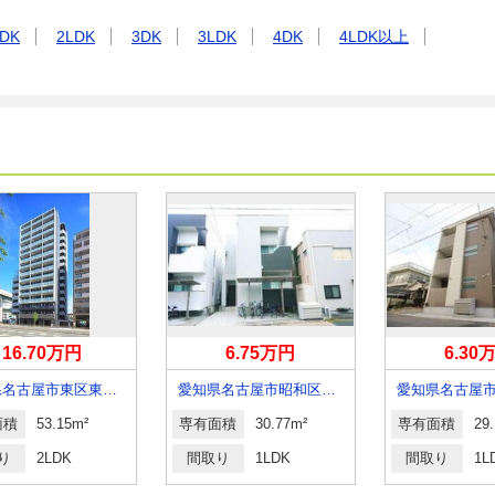
DK
2LDK
3DK
3LDK
4DK
4LDK以上
16.70万円
6.75万円
6.30
愛知県名古屋市東区東片端町
愛知県名古屋市昭和区福江３
面積
53.15m²
専有面積
30.77m²
専有面積
29
り
2LDK
間取り
1LDK
間取り
1L