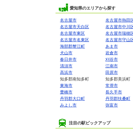
愛知県のエリアから探す
名古屋市
名古屋市熱田
名古屋市天白区
名古屋市中川
名古屋市東区
名古屋市瑞穂
名古屋市名東区
名古屋市守山
海部郡蟹江町
あま市
犬山市
岩倉市
春日井市
刈谷市
清須市
江南市
高浜市
田原市
知多郡南知多町
知多郡美浜町
東海市
常滑市
豊橋市
長久手市
丹羽郡大口町
丹羽郡扶桑町
みよし市
弥富市
注目の駅ピックアップ