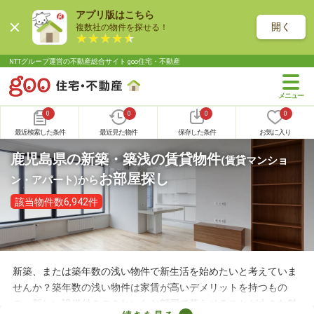
アプリ版はこちら
開く
複数社の物件を探せる！
NTTグループ運営の不動産総合サイト goo住宅・不動産
0
0
0
0
最近検索した条件
最近見た物件
保存した条件
お気に入り
鹿児島県の新築・築浅の賃貸物件
(賃貸マンショ
お部屋探し
ン・アパート)
から
該当物件数6,942件
新築、または築年数の浅い物件で新生活を始めたいと考えていま
せんか？築年数の浅い物件は家賃が高いデメリットを持つもの
の、新しい設備付きのきれいなお部屋で暮らせることが大きな魅