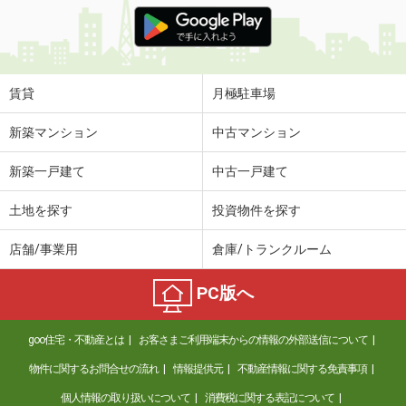
価 格
5.50万円
住 所
鹿児島県霧島市隼人町真孝
専有面積
29.81m²
間取り
1SLDK
賃貸
月極駐車場
鹿児島県鹿児島市田上台１
新築マンション
中古マンション
価 格
6.70万円
新築一戸建て
中古一戸建て
住 所
鹿児島県鹿児島市田上台１
専有面積
72.1m²
土地を探す
投資物件を探す
間取り
3LDK
店舗/事業用
倉庫/トランクルーム
鹿児島県薩摩川内市西開聞町
PC版へ
価 格
4.70万円
住 所
鹿児島県薩摩川内市西開聞町
goo住宅・不動産とは
お客さまご利用端末からの情報の外部送信について
専有面積
28.02m²
間取り
1K
物件に関するお問合せの流れ
情報提供元
不動産情報に関する免責事項
個人情報の取り扱いについて
消費税に関する表記について
鹿児島県薩摩川内市西開聞町