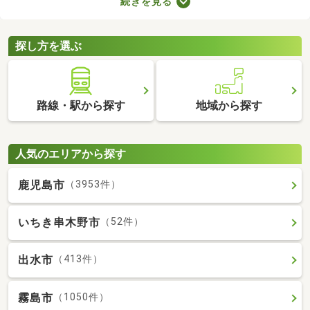
続きを見る
力。なかには家賃を抑えた物件もあるので、無理なく借りられる
お部屋を選べますよ。ここで紹介する新築・築浅物件から、気に
なるお部屋を見つけてみてください。
探し方を選ぶ
路線・駅から探す
地域から探す
人気のエリアから探す
鹿児島市
（3953件）
いちき串木野市
（52件）
出水市
（413件）
霧島市
（1050件）