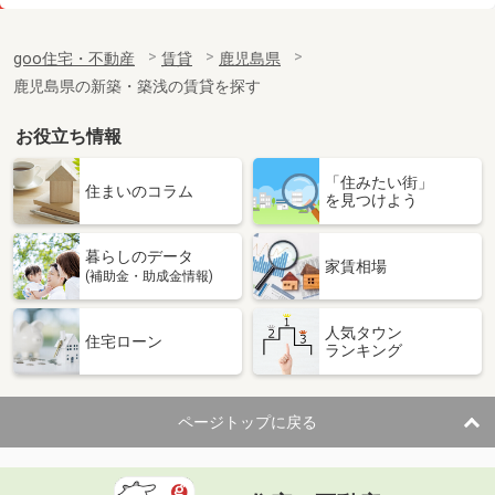
価 格
4.80万円
住 所
鹿児島県薩摩川内市宮内町
goo住宅・不動産
賃貸
鹿児島県
専有面積
28.02m²
鹿児島県の新築・築浅の賃貸を探す
間取り
1K
お役立ち情報
鹿児島県薩摩川内市中郷４
「住みたい街」
価 格
4.20万円
住まいのコラム
を見つけよう
住 所
鹿児島県薩摩川内市中郷４
専有面積
23.61m²
暮らしのデータ
間取り
1K
家賃相場
(補助金・助成金情報)
鹿児島県薩摩川内市大王町
人気タウン
住宅ローン
ランキング
価 格
4.50万円
住 所
鹿児島県薩摩川内市大王町
専有面積
23.61m²
ページトップに戻る
間取り
1K
鹿児島県薩摩川内市御陵下町