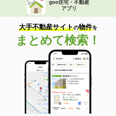
goo住宅・不動産
価 格
2.40万円
アプリ
住 所
鹿児島県薩摩川内市御陵下町
専有面積
24m²
間取り
1K
大手不動産サイト
物件
の
を
鹿児島県薩摩川内市宮崎町
まとめて検索！
価 格
4.70万円
住 所
鹿児島県薩摩川内市宮崎町
専有面積
31.32m²
間取り
1LDK
鹿児島県薩摩川内市大王町
価 格
4.50万円
住 所
鹿児島県薩摩川内市大王町
専有面積
28.02m²
間取り
1K
鹿児島県霧島市隼人町真孝