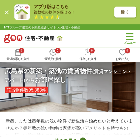
アプリ版はこちら
開く
複数社の物件を探せる！
NTTグループ運営の不動産総合サイト goo住宅・不動産
0
0
0
0
最近検索した条件
最近見た物件
保存した条件
お気に入り
広島県の新築・築浅の賃貸物件
(賃貸マンション・
お部屋探し
アパート)
から
該当物件数95,883件
新築、または築年数の浅い物件で新生活を始めたいと考えていま
せんか？築年数の浅い物件は家賃が高いデメリットを持つもの
の、新しい設備付きのきれいなお部屋で暮らせることが大きな魅