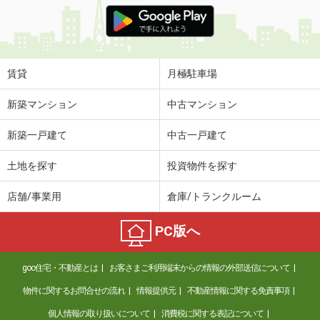
価 格
8.40万円
住 所
広島県広島市西区福島町２丁目
専有面積
39.33m²
間取り
1LDK
賃貸
月極駐車場
広島県広島市西区古江西町
新築マンション
中古マンション
価 格
3.50万円
新築一戸建て
中古一戸建て
住 所
広島県広島市西区古江西町
専有面積
71.11m²
土地を探す
投資物件を探す
間取り
3LDK
店舗/事業用
倉庫/トランクルーム
広島県広島市安佐南区大町東２丁目
PC版へ
価 格
7万円
住 所
広島県広島市安佐南区大町東２丁目
goo住宅・不動産とは
お客さまご利用端末からの情報の外部送信について
専有面積
31.76m²
間取り
ワンルーム
物件に関するお問合せの流れ
情報提供元
不動産情報に関する免責事項
個人情報の取り扱いについて
消費税に関する表記について
広島県広島市西区草津東２丁目