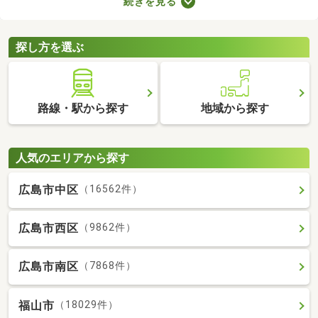
続きを見る
力。なかには家賃を抑えた物件もあるので、無理なく借りられる
お部屋を選べますよ。ここで紹介する新築・築浅物件から、気に
なるお部屋を見つけてみてください。
探し方を選ぶ
路線・駅から探す
地域から探す
人気のエリアから探す
広島市中区
（16562件）
広島市西区
（9862件）
広島市南区
（7868件）
福山市
（18029件）