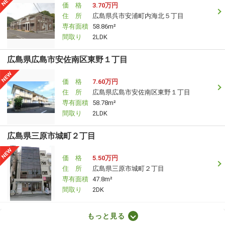
価 格
3.70万円
住 所
広島県呉市安浦町内海北５丁目
専有面積
58.86m²
間取り
2LDK
広島県広島市安佐南区東野１丁目
価 格
7.60万円
住 所
広島県広島市安佐南区東野１丁目
専有面積
58.78m²
間取り
2LDK
広島県三原市城町２丁目
価 格
5.50万円
住 所
広島県三原市城町２丁目
専有面積
47.8m²
間取り
2DK
広島県福山市曙町４丁目
もっと見る