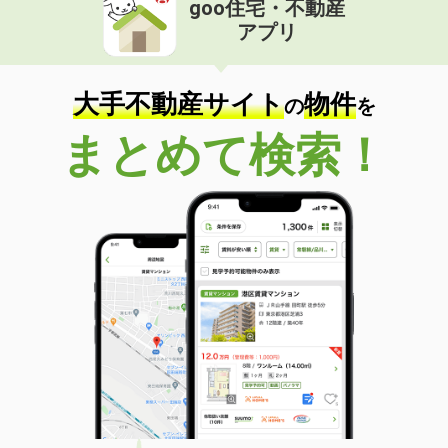
goo住宅・不動産
価 格
4万円
アプリ
住 所
広島県福山市神村町
専有面積
23.61m²
間取り
1K
大手不動産サイト
物件
の
を
広島県広島市西区己斐上４
まとめて検索！
価 格
6.20万円
住 所
広島県広島市西区己斐上４
専有面積
61.6m²
間取り
2LDK
広島県呉市安浦町安登西７丁目
価 格
3.25万円
住 所
広島県呉市安浦町安登西７丁目
専有面積
43.86m²
間取り
2DK
広島県広島市西区福島町２丁目