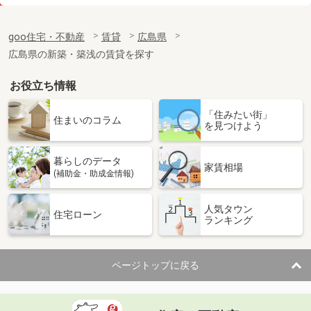
価 格
5.50万円
住 所
広島県福山市曙町４丁目
goo住宅・不動産
賃貸
広島県
専有面積
25.48m²
広島県の新築・築浅の賃貸を探す
間取り
ワンルーム
お役立ち情報
広島県広島市西区己斐上４
「住みたい街」
価 格
6.20万円
住まいのコラム
を見つけよう
住 所
広島県広島市西区己斐上４
専有面積
61.6m²
暮らしのデータ
間取り
2LDK
家賃相場
(補助金・助成金情報)
広島県府中市中須町
人気タウン
住宅ローン
ランキング
価 格
4.50万円
住 所
広島県府中市中須町
専有面積
56.19m²
ページトップに戻る
間取り
2LDK
広島県福山市神村町