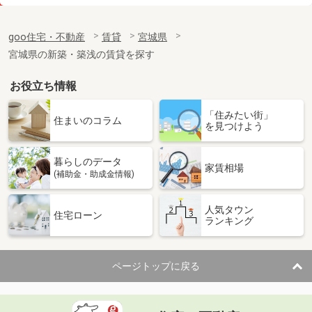
価 格
10.20万円
住 所
宮城県仙台市太白区八本松１
goo住宅・不動産
賃貸
宮城県
専有面積
52.92m²
宮城県の新築・築浅の賃貸を探す
間取り
2LDK
お役立ち情報
宮城県黒川郡大和町吉岡字道下
「住みたい街」
価 格
5.45万円
住まいのコラム
を見つけよう
住 所
宮城県黒川郡大和町吉岡字道下
専有面積
44.97m²
暮らしのデータ
間取り
1LDK
家賃相場
(補助金・助成金情報)
宮城県多賀城市下馬３
人気タウン
住宅ローン
ランキング
価 格
3.90万円
住 所
宮城県多賀城市下馬３
専有面積
23.71m²
ページトップに戻る
間取り
1K
宮城県塩竈市玉川１