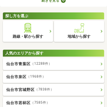
続きを見る
力。なかには家賃を抑えた物件もあるので、無理なく借りられる
お部屋を選べますよ。ここで紹介する新築・築浅物件から、気に
なるお部屋を見つけてみてください。
探し方を選ぶ
路線・駅から探す
地域から探す
人気のエリアから探す
仙台市青葉区
（12288件）
仙台市泉区
（1968件）
仙台市宮城野区
（7838件）
仙台市若林区
（7585件）