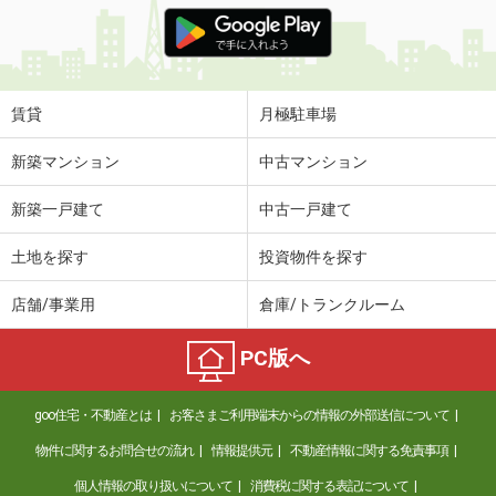
価 格
5.65万円
住 所
宮城県仙台市宮城野区岩切字観音前
専有面積
46.58m²
間取り
2DK
賃貸
月極駐車場
宮城県仙台市宮城野区五輪１
新築マンション
中古マンション
価 格
7.35万円
新築一戸建て
中古一戸建て
住 所
宮城県仙台市宮城野区五輪１
専有面積
43.94m²
土地を探す
投資物件を探す
間取り
1LDK
店舗/事業用
倉庫/トランクルーム
宮城県仙台市青葉区上杉１
PC版へ
価 格
7.80万円
住 所
宮城県仙台市青葉区上杉１
goo住宅・不動産とは
お客さまご利用端末からの情報の外部送信について
専有面積
30.64m²
間取り
1DK
物件に関するお問合せの流れ
情報提供元
不動産情報に関する免責事項
個人情報の取り扱いについて
消費税に関する表記について
宮城県仙台市青葉区上杉１