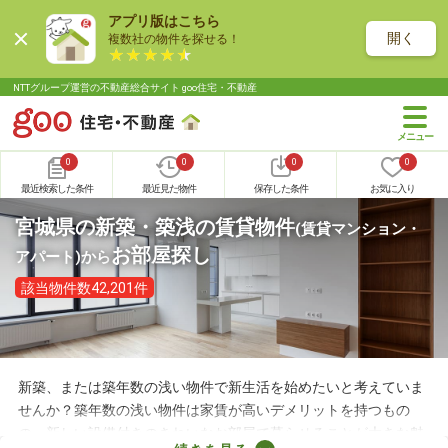
アプリ版はこちら
開く
複数社の物件を探せる！
NTTグループ運営の不動産総合サイト goo住宅・不動産
0
0
0
0
最近検索した条件
最近見た物件
保存した条件
お気に入り
宮城県の新築・築浅の賃貸物件
(賃貸マンション・
お部屋探し
アパート)
から
該当物件数42,201件
新築、または築年数の浅い物件で新生活を始めたいと考えていま
せんか？築年数の浅い物件は家賃が高いデメリットを持つもの
の、新しい設備付きのきれいなお部屋で暮らせることが大きな魅