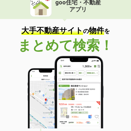
goo住宅・不動産
価 格
5.70万円
アプリ
住 所
宮城県塩竈市玉川１
専有面積
23.6m²
間取り
1K
大手不動産サイト
物件
の
を
宮城県仙台市青葉区滝道
まとめて検索！
価 格
3.80万円
住 所
宮城県仙台市青葉区滝道
専有面積
23.61m²
間取り
1K
宮城県塩竈市玉川１
価 格
5.60万円
住 所
宮城県塩竈市玉川１
専有面積
23.6m²
間取り
1K
宮城県仙台市宮城野区岩切字観音前