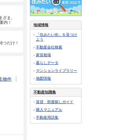
まざま。
ご案内！
地域情報
「住みたい街」を見つけ
よう
待つだけ！
不動産会社検索
家賃相場
暮らしデータ
マンションライブラリー
地図情報
主物件
不動産知識集
賃貸 部屋探しガイド
購入マニュアル
不動産用語集