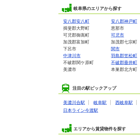
岐阜県のエリアから探す
安八郡安八町
安八郡神戸町
揖斐郡大野町
恵那市
可児郡御嵩町
可児市
加茂郡富加町
加茂郡七宗町
下呂市
関市
中津川市
羽島郡笠松町
不破郡関ケ原町
不破郡垂井町
美濃市
本巣郡北方町
注目の駅ピックアップ
美濃川合駅
岐阜駅
西岐阜駅
日本ライン今渡駅
エリアから賃貸物件を探す