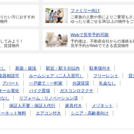
ファミリー向け
りたい方におすすめ
ご家族の人数や形によりご要望もさ
物件
ゆったり過ごせる3K以上の物件を
Webで見学予約可能
してみよう！
予約後は、不動産会社からの連絡を
、賃貸物件
見学予約がWebでできる賃貸物件
なし
新築・築浅
駅近・駅５分以内
駐車場付き
楽器相談可
ルームシェア（二人入居可）
フリーレント
貸
アパート
一戸建て・一軒家
分譲賃貸
礼金なし
オール電化
バイク置場
ガスコンロ２クチ
料なし
リフォーム・リノベーション済
保証人不要・保証人代行
家具付き
メゾネット
ターネット無料
エアコン付き
シニア・高齢者向け