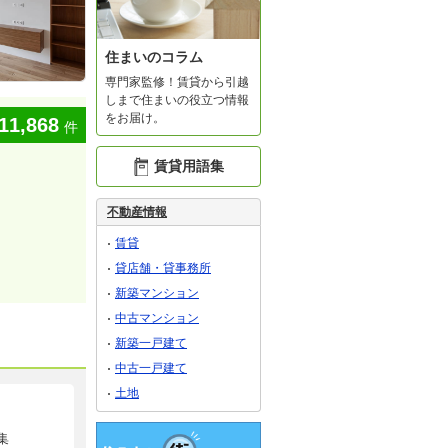
住まいのコラム
専門家監修！賃貸から引越
しまで住まいの役立つ情報
をお届け。
11,868
件
賃貸用語集
不動産情報
賃貸
貸店舗・貸事務所
新築マンション
中古マンション
新築一戸建て
中古一戸建て
土地
集