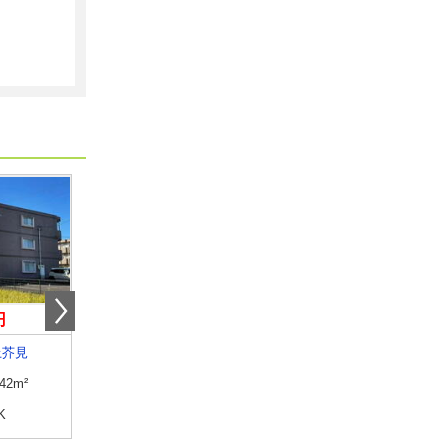
円
6.50万円
4.60万円
上芥見
岐阜県岐阜市加納東広江町
岐阜県山県市高木
.42m²
専有面積
29.53m²
専有面積
51.52m²
K
間取り
1LDK
間取り
3DK