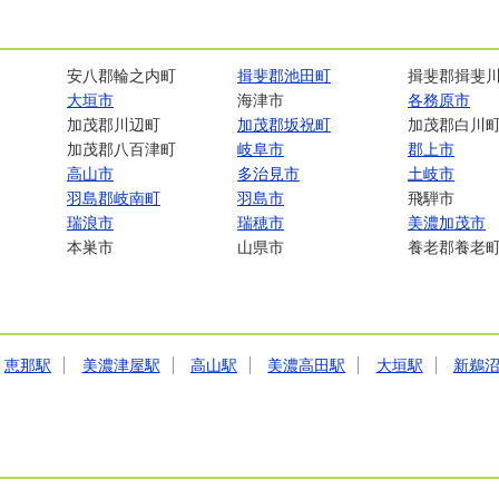
安八郡輪之内町
揖斐郡池田町
揖斐郡揖斐
大垣市
海津市
各務原市
加茂郡川辺町
加茂郡坂祝町
加茂郡白川
加茂郡八百津町
岐阜市
郡上市
高山市
多治見市
土岐市
羽島郡岐南町
羽島市
飛騨市
瑞浪市
瑞穂市
美濃加茂市
本巣市
山県市
養老郡養老
恵那駅
美濃津屋駅
高山駅
美濃高田駅
大垣駅
新鵜