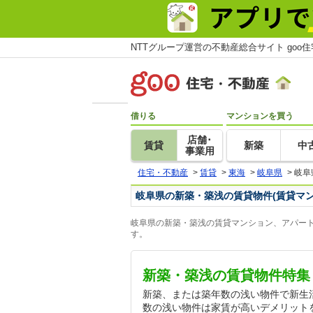
NTTグループ運営の不動産総合サイト goo
借りる
マンションを買う
店舗･
賃貸
新築
中
事業用
住宅・不動産
>
賃貸
>
東海
>
岐阜県
>
岐阜
岐阜県の新築・築浅の賃貸物件(賃貸マ
岐阜県の新築・築浅の賃貸マンション、アパート
す。
新築・築浅の賃貸物件特集
新築、または築年数の浅い物件で新生
数の浅い物件は家賃が高いデメリット