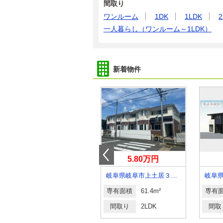
間取り
ワンルーム
1DK
1LDK
2
一人暮らし（ワンルーム～1LDK）
新着物件
5.60万円
5.80万円
岐阜県岐阜市下奈良３丁目
岐阜県岐阜市上土居３丁目
岐阜
専有面積
55.37m²
専有面積
61.4m²
専有
間取り
2LDK
間取り
2LDK
間取