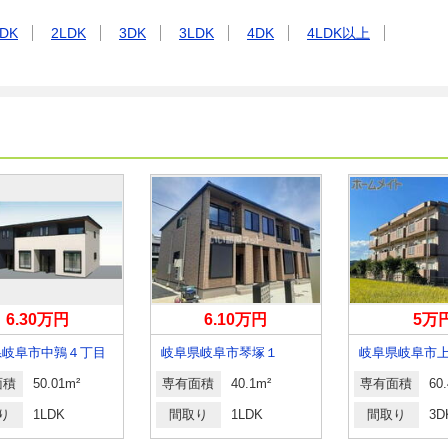
DK
2LDK
3DK
3LDK
4DK
4LDK以上
6.30万円
6.10万円
5万
県岐阜市中鶉４丁目
岐阜県岐阜市琴塚１
岐阜県岐阜市
面積
50.01m²
専有面積
40.1m²
専有面積
60
り
1LDK
間取り
1LDK
間取り
3D