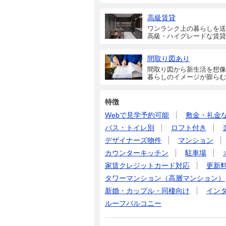
高級賃貸
ワンランク上の暮らしを送
高級・ハイグレードな賃貸
間取り図あり
間取り図から新生活を想像
暮らしのイメージが膨らむ
特徴
Webで見学予約可能
敷金・礼金
バス・トイレ別
ロフト付き
デザイナーズ物件
マンション
カウンターキッチン
駐車場
家賃クレジットカード対応
更新
タワーマンション（高層マンション）
新婚・カップル・同棲向け
イン
ルーフバルコニー