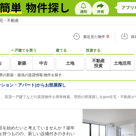
住宅・不動産
0
最近見た物件
保
一戸建てを買う
建てる
投資する
不動産
古
新築
中古
土地
土地活用
投資
県の新築・築浅の賃貸情報 物件を探す
ンション・アパート)からお部屋探し
、賃貸一戸建てなどの賃貸物件を簡単検索。理想の部屋探しをgoo住宅・不動産が
活を始めたいと考えていませんか？築年
を持つものの、新しい設備付きのきれい