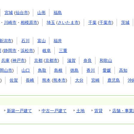
宮城
(
仙台市
)
山形
福島
・
川崎市
・
相模原市
)
埼玉
(
さいたま市
)
千葉
(
千葉市
)
茨城
新潟市
)
石川
富山
福井
岡
(
静岡市
・
浜松市
)
岐阜
三重
兵庫
(
神戸市
)
京都
(
京都市
)
滋賀
奈良
和歌山
岡山市
)
山口
鳥取
島根
徳島
香川
愛媛
高知
市
)
佐賀
長崎
熊本
(
熊本市
)
大分
宮崎
鹿児島
沖
新築一戸建て
中古一戸建て
土地
賃貸
店舗・事業