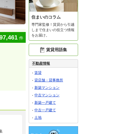
住まいのコラム
専門家監修！賃貸から引越
しまで住まいの役立つ情報
をお届け。
97,461
件
賃貸用語集
不動産情報
賃貸
貸店舗・貸事務所
新築マンション
中古マンション
新築一戸建て
中古一戸建て
土地
集