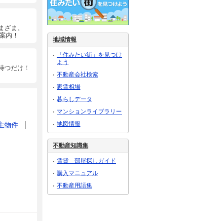
まざま。
ご案内！
地域情報
「住みたい街」を見つけ
よう
待つだけ！
不動産会社検索
家賃相場
暮らしデータ
マンションライブラリー
地図情報
主物件
不動産知識集
賃貸 部屋探しガイド
購入マニュアル
不動産用語集