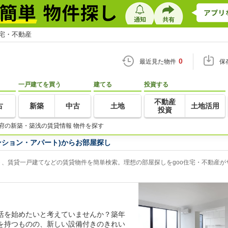
住宅・不動産
0
最近見た物件
保
一戸建てを買う
建てる
投資する
不動産
古
新築
中古
土地
土地活用
投資
府の新築・築浅の賃貸情報 物件を探す
ンション・アパート)からお部屋探し
、賃貸一戸建てなどの賃貸物件を簡単検索。理想の部屋探しをgoo住宅・不動産が
活を始めたいと考えていませんか？築年
を持つものの、新しい設備付きのきれい