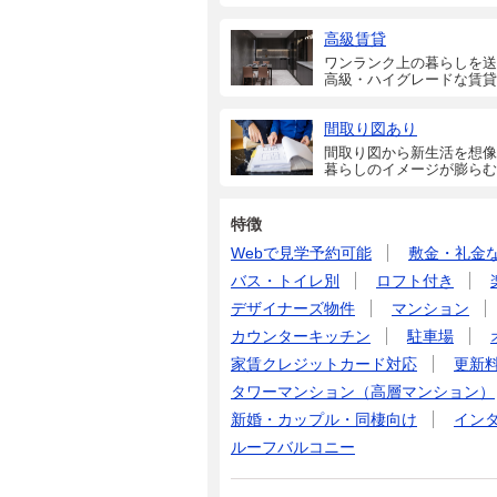
高級賃貸
ワンランク上の暮らしを送
高級・ハイグレードな賃貸
間取り図あり
間取り図から新生活を想像
暮らしのイメージが膨らむ
特徴
Webで見学予約可能
敷金・礼金
バス・トイレ別
ロフト付き
デザイナーズ物件
マンション
カウンターキッチン
駐車場
家賃クレジットカード対応
更新
タワーマンション（高層マンション）
新婚・カップル・同棲向け
イン
ルーフバルコニー