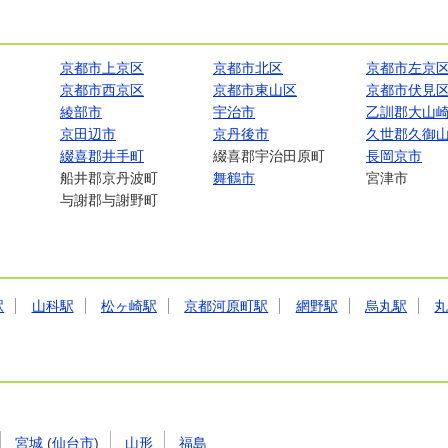
京都市上京区
京都市北区
京都市左京
京都市西京区
京都市東山区
京都市伏見
綾部市
宇治市
乙訓郡大山
京田辺市
京丹後市
久世郡久御
綴喜郡井手町
綴喜郡宇治田原町
長岡京市
船井郡京丹波町
舞鶴市
宮津市
与謝郡与謝野町
駅
山科駅
松ヶ崎駅
京都河原町駅
網野駅
烏丸駅
宮城
(
仙台市
)
山形
福島