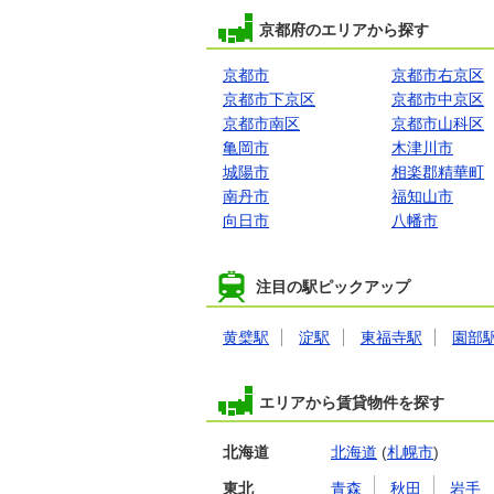
京都府のエリアから探す
京都市
京都市右京区
京都市下京区
京都市中京区
京都市南区
京都市山科区
亀岡市
木津川市
城陽市
相楽郡精華町
南丹市
福知山市
向日市
八幡市
注目の駅ピックアップ
黄檗駅
淀駅
東福寺駅
園部
エリアから賃貸物件を探す
北海道
北海道
(
札幌市
)
東北
青森
秋田
岩手