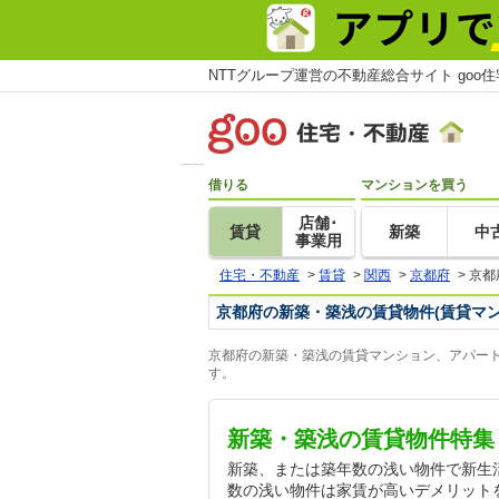
NTTグループ運営の不動産総合サイト goo
借りる
マンションを買う
店舗･
賃貸
新築
中
事業用
住宅・不動産
>
賃貸
>
関西
>
京都府
>
京都
京都府の新築・築浅の賃貸物件(賃貸マ
京都府の新築・築浅の賃貸マンション、アパート
す。
新築・築浅の賃貸物件特集
新築、または築年数の浅い物件で新生
数の浅い物件は家賃が高いデメリット