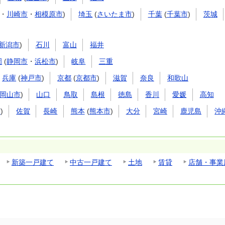
・
川崎市
・
相模原市
)
埼玉
(
さいたま市
)
千葉
(
千葉市
)
茨城
新潟市
)
石川
富山
福井
岡
(
静岡市
・
浜松市
)
岐阜
三重
兵庫
(
神戸市
)
京都
(
京都市
)
滋賀
奈良
和歌山
岡山市
)
山口
鳥取
島根
徳島
香川
愛媛
高知
市
)
佐賀
長崎
熊本
(
熊本市
)
大分
宮崎
鹿児島
沖
新築一戸建て
中古一戸建て
土地
賃貸
店舗・事業