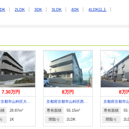
DK
2LDK
3DK
3LDK
4DK
4LDK以上
7.30万円
8万円
8万
京都府京都市山科区大宅御所田町
京都府京都市山科区西野山欠ノ上町
面積
28.87m²
専有面積
55.15m²
専有面積
55
り
1K
間取り
2LDK
間取り
2L