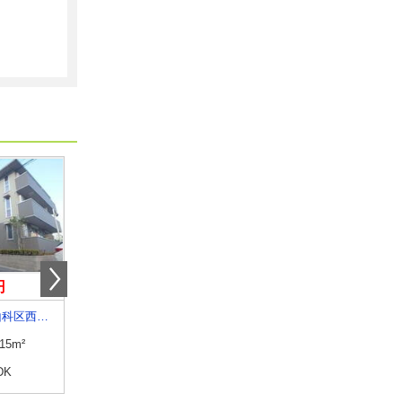
円
7.90万円
7万円
京都府京都市山科区西野山欠ノ上町
京都府京都市西京区嵐山宮ノ前町
京都府京都市下京区中堂寺庄ノ
.15m²
専有面積
45.18m²
専有面積
25.66m²
DK
間取り
2DK
間取り
1K