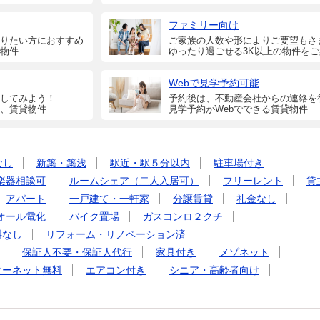
ファミリー向け
りたい方におすすめ
ご家族の人数や形によりご要望もさ
物件
ゆったり過ごせる3K以上の物件を
Webで見学予約可能
してみよう！
予約後は、不動産会社からの連絡を
、賃貸物件
見学予約がWebでできる賃貸物件
なし
新築・築浅
駅近・駅５分以内
駐車場付き
楽器相談可
ルームシェア（二人入居可）
フリーレント
貸
アパート
一戸建て・一軒家
分譲賃貸
礼金なし
オール電化
バイク置場
ガスコンロ２クチ
料なし
リフォーム・リノベーション済
保証人不要・保証人代行
家具付き
メゾネット
ターネット無料
エアコン付き
シニア・高齢者向け