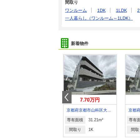
間取り
ワンルーム
1DK
1LDK
2
一人暮らし（ワンルーム～1LDK）
新着物件
5.70万円
7.70万円
京都府京都市南区久世大薮町
京都府京都市山科区大宅御所田町
専有面積
23.18m²
専有面積
31.21m²
専有
間取り
1K
間取り
1K
間取