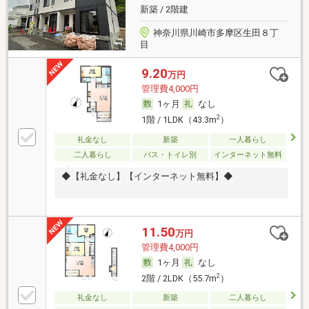
新築 / 2階建
神奈川県川崎市多摩区生田８丁
目
9.20
万円
管理費4,000円
1ヶ月
なし
2
1階 / 1LDK（43.3m
）
礼金なし
新築
一人暮らし
二人暮らし
バス・トイレ別
インターネット無料
◆【礼金なし】【インターネット無料】◆
11.50
万円
管理費4,000円
1ヶ月
なし
2
2階 / 2LDK（55.7m
）
礼金なし
新築
二人暮らし