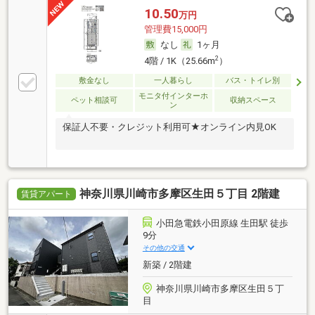
10.50
万円
管理費15,000円
なし
1ヶ月
2
4階 / 1K（25.66m
）
敷金なし
一人暮らし
バス・トイレ別
モニタ付インターホ
ペット相談可
収納スペース
ン
保証人不要・クレジット利用可★オンライン内見OK
神奈川県川崎市多摩区生田５丁目 2階建
賃貸アパート
小田急電鉄小田原線 生田駅 徒歩
9分
その他の交通
新築 / 2階建
神奈川県川崎市多摩区生田５丁
目