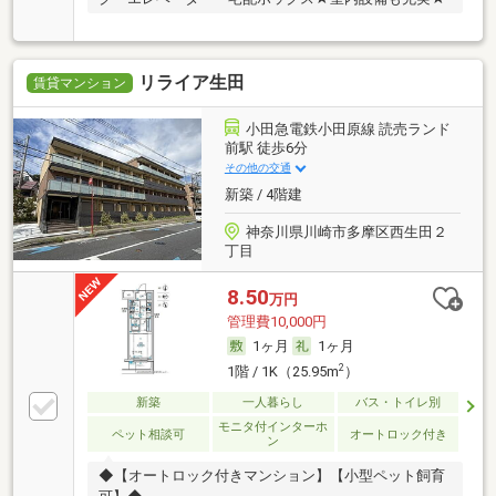
リライア生田
賃貸マンション
小田急電鉄小田原線 読売ランド
前駅 徒歩6分
その他の交通
新築 / 4階建
神奈川県川崎市多摩区西生田２
丁目
8.50
万円
管理費10,000円
1ヶ月
1ヶ月
2
1階 / 1K（25.95m
）
新築
一人暮らし
バス・トイレ別
モニタ付インターホ
ペット相談可
オートロック付き
ン
◆【オートロック付きマンション】【小型ペット飼育