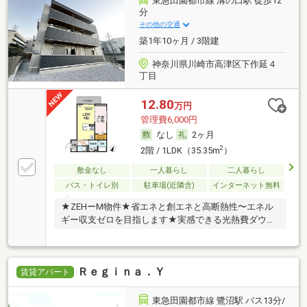
東急田園都市線 溝の口駅 徒歩12
分
その他の交通
築1年10ヶ月 / 3階建
神奈川県川崎市高津区下作延４
丁目
12.80
万円
管理費6,000円
なし
2ヶ月
2
2階 / 1LDK（35.35m
）
敷金なし
一人暮らし
二人暮らし
バス・トイレ別
駐車場(近隣含)
インターネット無料
★ZEHーM物件★省エネと創エネと高断熱性〜エネル
ギー収支ゼロを目指します★実感できる光熱費ダウン
★
Ｒｅｇｉｎａ．Ｙ
賃貸アパート
東急田園都市線 鷺沼駅 バス13分/