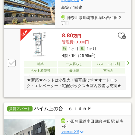
その他の交通
新築 / 4階建
神奈川県川崎市多摩区西生田２
丁目
8.80
万円
管理費10,000円
1ヶ月
1ヶ月
2
4階 / 1K（25.95m
）
新築
一人暮らし
バス・トイレ別
ペット相談可
最上階
南向き
★新築★ペットは小型犬・猫可能です★オートロッ
ク・エレベーター・宅配ボックス★室内設備も充実★
ハイム上の台 ｓｉｄｅＥ
賃貸アパート
小田急電鉄小田原線 生田駅 徒歩
7分
その他の交通