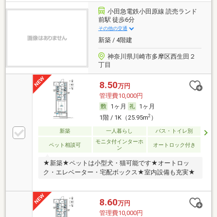
小田急電鉄小田原線 読売ランド
前駅 徒歩6分
その他の交通
新築 / 4階建
神奈川県川崎市多摩区西生田２
丁目
8.50
万円
管理費10,000円
1ヶ月
1ヶ月
2
1階 / 1K（25.95m
）
新築
一人暮らし
バス・トイレ別
モニタ付インターホ
ペット相談可
オートロック付き
ン
★新築★ペットは小型犬・猫可能です★オートロッ
ク・エレベーター・宅配ボックス★室内設備も充実★
8.60
万円
管理費10,000円