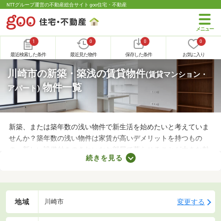
NTTグループ運営の不動産総合サイト goo住宅・不動産
1
0
0
0
最近検索した条件
最近見た物件
保存した条件
お気に入り
川崎市の新築・築浅の賃貸物件
(賃貸マンション・
物件一覧
アパート)
新築、または築年数の浅い物件で新生活を始めたいと考えていま
せんか？築年数の浅い物件は家賃が高いデメリットを持つもの
の、新しい設備付きのきれいなお部屋で暮らせることが大きな魅
続きを見る
力。なかには家賃を抑えた物件もあるので、無理なく借りられる
お部屋を選べますよ。ここで紹介する新築・築浅物件から、気に
なるお部屋を見つけてみてください。
地域
変更する
川崎市