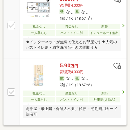
管理費4,000円
なし
なし
2
1階 / 1K（18.67m
）
礼金なし
敷金なし
新築
一人暮らし
バス・トイレ別
インターネット無料
★インターネットが無料で使えるお部屋です★人気の
バストイレ別・独立洗面台付きの間取り★
5.90
万円
管理費4,000円
なし
なし
2
2階 / 1K（18.67m
）
礼金なし
敷金なし
新築
一人暮らし
バス・トイレ別
駐車場(近隣含)
角部屋・最上階・保証人不要／代行 ・初期費用カード
決済可