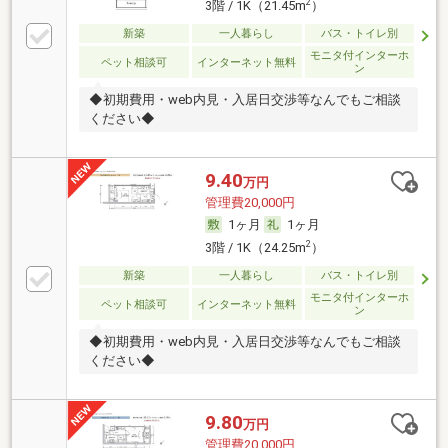
2
3階 / 1K（21.45m
）
新築
一人暮らし
バス・トイレ別
モニタ付インターホ
ペット相談可
インターネット無料
ン
◆初期費用・web内見・入居日交渉等なんでもご相談
ください◆
9.40
万円
管理費20,000円
1ヶ月
1ヶ月
2
3階 / 1K（24.25m
）
新築
一人暮らし
バス・トイレ別
モニタ付インターホ
ペット相談可
インターネット無料
ン
◆初期費用・web内見・入居日交渉等なんでもご相談
ください◆
9.80
万円
管理費20,000円