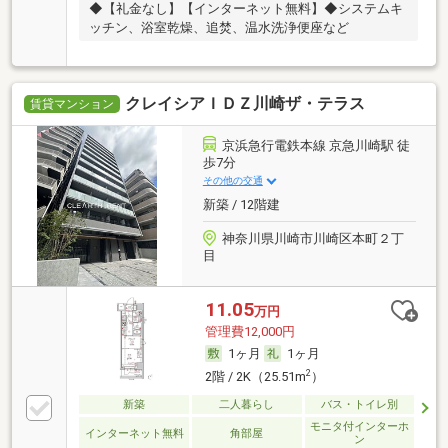
◆【礼金なし】【インターネット無料】◆システムキ
ッチン、浴室乾燥、追焚、温水洗浄便座など
クレイシアＩＤＺ川崎ザ・テラス
賃貸マンション
京浜急行電鉄本線 京急川崎駅 徒
歩7分
その他の交通
新築 / 12階建
神奈川県川崎市川崎区本町２丁
目
11.05
万円
管理費12,000円
1ヶ月
1ヶ月
2
2階 / 2K（25.51m
）
新築
二人暮らし
バス・トイレ別
モニタ付インターホ
インターネット無料
角部屋
ン