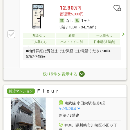
12.30
万円
管理費5,000円
なし
1ヶ月
2
3階 / 1LDK（34.75m
）
敷金なし
新築
一人暮らし
二人暮らし
バス・トイレ別
駐車場(近隣含)
■物件詳細は弊社までお気軽にお電話ください■03-
5767-7488■
残り6件を表示する
Ｆｌｅｕｒ
賃貸マンション
南武線 小田栄駅 徒歩8分
その他の交通
新築 / 3階建
神奈川県川崎市川崎区小田６丁