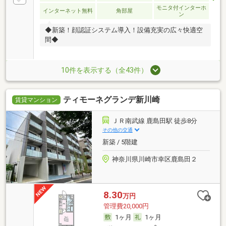
モニタ付インターホ
インターネット無料
角部屋
ン
◆新築！顔認証システム導入！設備充実の広々快適空
間◆
10件を表示する（全43件）
ティモーネグランデ新川崎
賃貸マンション
ＪＲ南武線 鹿島田駅 徒歩8分
その他の交通
新築 / 5階建
神奈川県川崎市幸区鹿島田２
8.30
万円
管理費20,000円
1ヶ月
1ヶ月