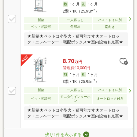
1ヶ月
1ヶ月
2
2階 / 1K（25.95m
）
新築
一人暮らし
バス・トイレ別
ペット相談可
角部屋
南向き
★新築★ペットは小型犬・猫可能です★オートロッ
ク・エレベーター・宅配ボックス★室内設備も充実★
8.70
万円
管理費10,000円
1ヶ月
1ヶ月
2
3階 / 1K（25.95m
）
新築
一人暮らし
バス・トイレ別
モニタ付インターホ
ペット相談可
オートロック付き
ン
★新築★ペットは小型犬・猫可能です★オートロッ
ク・エレベーター・宅配ボックス★室内設備も充実★
残り1件を表示する