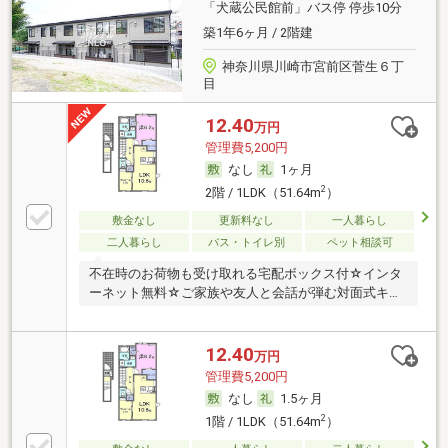
「犬蔵公民館前」バス停 停歩10分
築1年6ヶ月 / 2階建
神奈川県川崎市宮前区菅生６丁
目
12.40
万円
管理費5,200円
なし
1ヶ月
2
2階 / 1LDK（51.64m
）
敷金なし
更新料なし
一人暮らし
二人暮らし
バス・トイレ別
ペット相談可
不在時のお荷物も受け取れる宅配ボックス付☆インタ
ーネット無料☆ご家族や友人と会話が弾む対面式キッ
チン
12.40
万円
管理費5,200円
なし
1.5ヶ月
2
1階 / 1LDK（51.64m
）