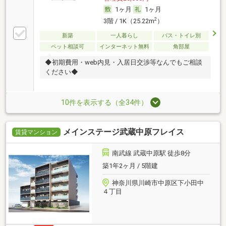
1ヶ月
1ヶ月
2
3階 / 1K（25.22m
）
新築
一人暮らし
バス・トイレ別
ペット相談可
インターネット無料
角部屋
◆初期費用・web内見・入居日交渉等なんでもご相談
ください◆
10件を表示する（全34件）
メインステージ武蔵中原フレイス
賃貸マンション
南武線 武蔵中原駅 徒歩8分
築1年2ヶ月 / 5階建
神奈川県川崎市中原区下小田中
４丁目