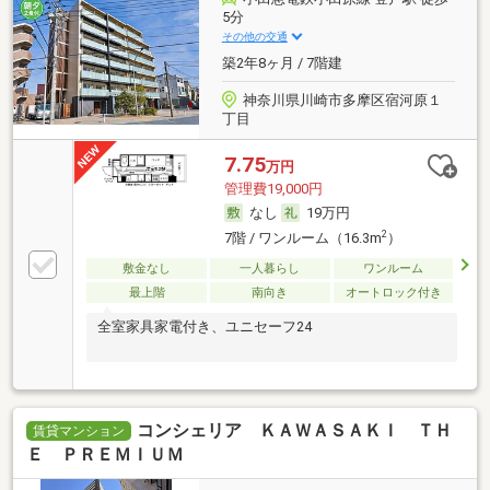
5分
その他の交通
築2年8ヶ月 / 7階建
神奈川県川崎市多摩区宿河原１
丁目
7.75
万円
管理費19,000円
なし
19万円
2
7階 / ワンルーム（16.3m
）
敷金なし
一人暮らし
ワンルーム
最上階
南向き
オートロック付き
全室家具家電付き、ユニセーフ24
コンシェリア ＫＡＷＡＳＡＫＩ ＴＨ
賃貸マンション
Ｅ ＰＲＥＭＩＵＭ