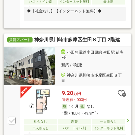
バス・トイレ別
インターネット無料
最上階
◆【礼金なし】【インターネット無料】◆
神奈川県川崎市多摩区生田８丁目 2階建
賃貸アパート
小田急電鉄小田原線 生田駅 徒歩
7分
新築 / 2階建
神奈川県川崎市多摩区生田８丁
目
9.20
万円
管理費4,000円
1ヶ月
なし
2
1階 / 1LDK（43.3m
）
礼金なし
新築
一人暮らし
二人暮らし
バス・トイレ別
インターネット無料