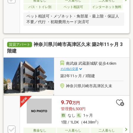
敷金なし
一人暮らし
二人暮らし
バス・トイレ別
ペット相談可
インターネット無料
ペット相談可・メゾネット・角部屋・最上階・保証人
不要／代行 ・初期費用カード決済可
神奈川県川崎市高津区久末 築2年11ヶ月 3
賃貸アパート
階建
南武線 武蔵新城駅 徒歩4.6km
その他の交通
築2年11ヶ月 / 3階建
神奈川県川崎市高津区久末
9.70
万円
管理費6,500円
なし
1ヶ月
2
1階 / 1LDK（44.38m
）
敷金なし
一人暮らし
二人暮らし