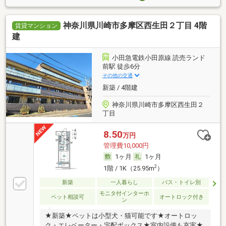
神奈川県川崎市多摩区西生田２丁目 4階
賃貸マンション
建
小田急電鉄小田原線 読売ランド
前駅 徒歩6分
その他の交通
新築 / 4階建
神奈川県川崎市多摩区西生田２
丁目
8.50
万円
管理費10,000円
1ヶ月
1ヶ月
2
1階 / 1K（25.95m
）
新築
一人暮らし
バス・トイレ別
モニタ付インターホ
ペット相談可
オートロック付き
ン
★新築★ペットは小型犬・猫可能です★オートロッ
ク・エレベーター・宅配ボックス★室内設備も充実★