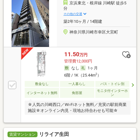
京浜東北・根岸線 川崎駅 徒歩5
分
その他の交通
築2年10ヶ月 / 14階建
神奈川県川崎市幸区大宮町
11.50
万円
管理費12,000円
なし
1ヶ月
2
6階 / 1K（25.44m
）
敷金なし
一人暮らし
バス・トイレ別
モニタ付インターホ
インターネット無料
角部屋
ン
☆人気の川崎西口／Wi-Fiネット無料／充実の駅前商業
施設☆オンライン内見・現地お待合わせも可能☆
リライア生田
賃貸マンション