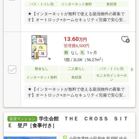
バス・トイレ別
インターネット無料
角部屋
★【インターネットが無料で使える築浅物件の募集で
す】オートロック+ホームセキュリティ完備で安心安
全★
13.60
万円
管理費6,500円
なし
1ヶ月
2
1階 / 2LDK（56.27m
）
敷金なし
二人暮らし
バス・トイレ別
モニタ付インターホ
インターネット無料
角部屋
ン
★【インターネットが無料で使える築浅物件の募集で
す】オートロック+ホームセキュリティ完備で安心安
全★
学生会館 ＴＨＥ ＣＲＯＳＳ ＳＩＴ
賃貸マンション
Ｅ 登戸［食事付き］
小田急電鉄小田原線 登戸駅 徒歩