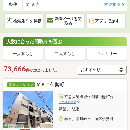
条件
変更する
3年以内
新着メールを受
検索条件を保存
アプリで探す
取る
人数に合った間取りを選ぶ
一人暮らし
二人暮らし
ファミリー
73,666
件
が該当しました。
ＭＫＴ伊勢町
賃貸マンション
京急大師線 鈴木町駅 徒歩7分
その他の交通
新築 / 3階建
神奈川県川崎市川崎区伊勢町