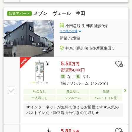
メゾン ヴェール 生田
賃貸アパート
小田急線 生田駅 徒歩9分
その他の交通
新築 / 2階建
神奈川県川崎市多摩区生田５
5.50
万円
管理費4,000円
なし
なし
2
1階 / ワンルーム（16.76m
）
礼金なし
敷金なし
新築
一人暮らし
ワンルーム
バス・トイレ別
★インターネットが無料で使えるお部屋です★人気の
バストイレ別・独立洗面台付きの間取り★
5.80
万円