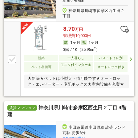
新築 / 4階建
神奈川県川崎市多摩区西生田２
丁目
8.70
万円
管理費10,000円
1ヶ月
1ヶ月
2
3階 / 1K（25.95m
）
新築
一人暮らし
バス・トイレ別
モニタ付インターホ
ペット相談可
オートロック付き
ン
★新築★ペットは小型犬・猫可能です★オートロッ
ク・エレベーター・宅配ボックス★室内設備も充実★
神奈川県川崎市多摩区西生田２丁目 4階
賃貸マンション
建
小田急電鉄小田原線 読売ランド
前駅 徒歩6分