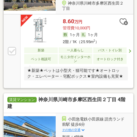
神奈川県川崎市多摩区西生田２
丁目
8.60
万円
管理費10,000円
1ヶ月
1ヶ月
2
2階 / 1K（25.95m
）
新築
一人暮らし
バス・トイレ別
モニタ付インターホ
ペット相談可
オートロック付き
ン
★新築★ペットは小型犬・猫可能です★オートロッ
ク・エレベーター・宅配ボックス★室内設備も充実★
神奈川県川崎市多摩区西生田２丁目 4階
賃貸マンション
建
小田急電鉄小田原線 読売ランド
前駅 徒歩6分
その他の交通