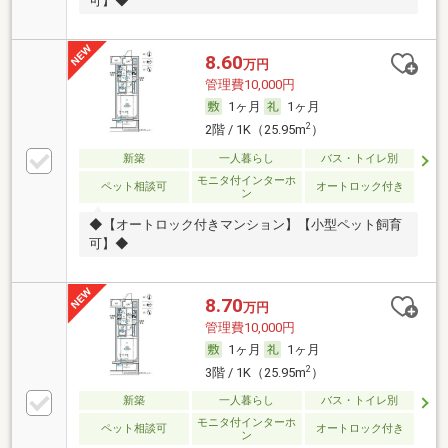
可】◆
8.60
万円
管理費10,000円
1ヶ月
1ヶ月
2
2階 / 1K（25.95m
）
新築
一人暮らし
バス・トイレ別
モニタ付インターホ
ペット相談可
オートロック付き
ン
◆【オートロック付きマンション】【小型ペット飼育
可】◆
8.70
万円
管理費10,000円
1ヶ月
1ヶ月
2
3階 / 1K（25.95m
）
新築
一人暮らし
バス・トイレ別
モニタ付インターホ
ペット相談可
オートロック付き
ン