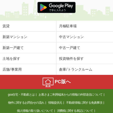
価 格
6.90万円
住 所
新潟県上越市昭和町１
専有面積
50.01m²
間取り
1LDK
賃貸
月極駐車場
新潟県新潟市西区青山２丁目
新築マンション
中古マンション
価 格
2.40万円
新築一戸建て
中古一戸建て
住 所
新潟県新潟市西区青山２丁目
専有面積
20.2m²
土地を探す
投資物件を探す
間取り
1K
店舗/事業用
倉庫/トランクルーム
新潟県新潟市中央区南出来島２丁目
PC版へ
価 格
5.60万円
住 所
新潟県新潟市中央区南出来島２丁目
goo住宅・不動産とは
お客さまご利用端末からの情報の外部送信について
専有面積
29.71m²
間取り
1K
物件に関するお問合せの流れ
情報提供元
不動産情報に関する免責事項
個人情報の取り扱いについて
消費税に関する表記について
新潟県新潟市中央区天神２丁目