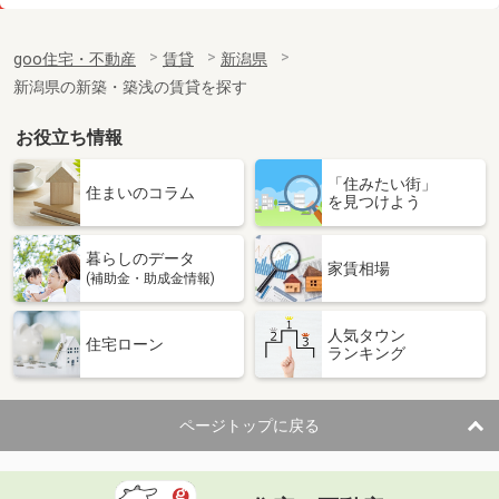
価 格
5.70万円
住 所
新潟県見附市葛巻１丁目
goo住宅・不動産
賃貸
新潟県
専有面積
49.17m²
新潟県の新築・築浅の賃貸を探す
間取り
1LDK
お役立ち情報
新潟県新潟市東区東明５丁目
「住みたい街」
価 格
5.70万円
住まいのコラム
を見つけよう
住 所
新潟県新潟市東区東明５丁目
専有面積
53.46m²
暮らしのデータ
間取り
3DK
家賃相場
(補助金・助成金情報)
新潟県新潟市中央区姥ケ山４丁目
人気タウン
住宅ローン
ランキング
価 格
8.45万円
住 所
新潟県新潟市中央区姥ケ山４丁目
専有面積
50.01m²
ページトップに戻る
間取り
1LDK
新潟県新潟市中央区関屋恵町