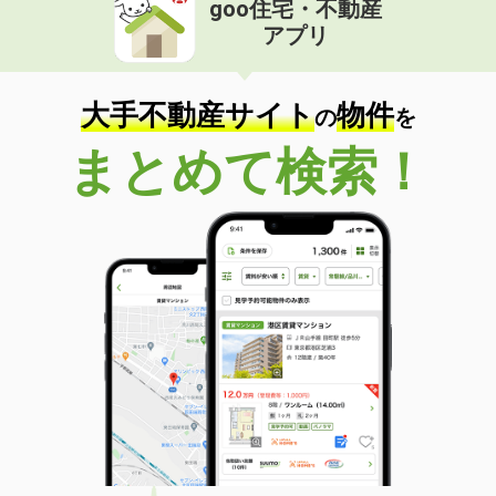
goo住宅・不動産
価 格
8.75万円
アプリ
住 所
新潟県新潟市中央区関屋恵町
専有面積
45.8m²
間取り
1LDK
大手不動産サイト
物件
の
を
新潟県新潟市中央区大島
まとめて検索！
価 格
6.20万円
住 所
新潟県新潟市中央区大島
専有面積
33.82m²
間取り
1LDK
新潟県新潟市中央区姥ケ山４丁目
価 格
9.75万円
住 所
新潟県新潟市中央区姥ケ山４丁目
専有面積
63.03m²
間取り
2LDK
新潟県上越市昭和町１