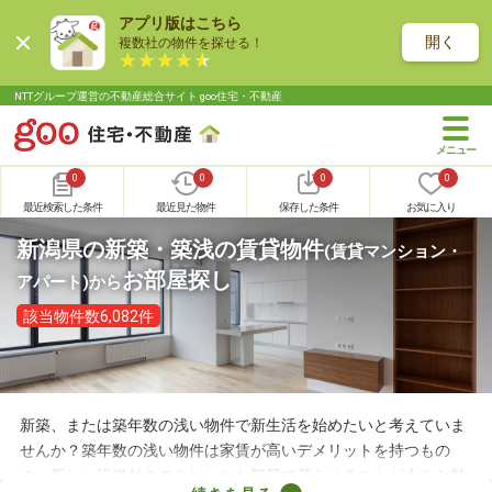
アプリ版はこちら
開く
複数社の物件を探せる！
NTTグループ運営の不動産総合サイト goo住宅・不動産
0
0
0
0
最近検索した条件
最近見た物件
保存した条件
お気に入り
新潟県の新築・築浅の賃貸物件
(賃貸マンション・
お部屋探し
アパート)
から
該当物件数6,082件
新築、または築年数の浅い物件で新生活を始めたいと考えていま
せんか？築年数の浅い物件は家賃が高いデメリットを持つもの
の、新しい設備付きのきれいなお部屋で暮らせることが大きな魅