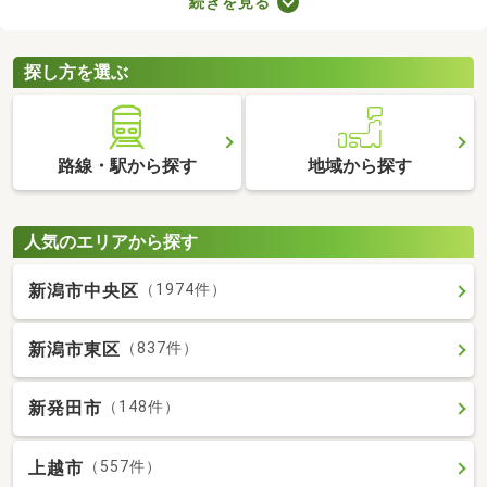
続きを見る
力。なかには家賃を抑えた物件もあるので、無理なく借りられる
お部屋を選べますよ。ここで紹介する新築・築浅物件から、気に
なるお部屋を見つけてみてください。
探し方を選ぶ
路線・駅から探す
地域から探す
人気のエリアから探す
新潟市中央区
（1974件）
新潟市東区
（837件）
新発田市
（148件）
上越市
（557件）