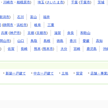
・
川崎市
・
相模原市
)
埼玉
(
さいたま市
)
千葉
(
千葉市
)
茨城
新潟市
)
石川
富山
福井
岡
(
静岡市
・
浜松市
)
岐阜
三重
兵庫
(
神戸市
)
京都
(
京都市
)
滋賀
奈良
和歌山
岡山市
)
山口
鳥取
島根
徳島
香川
愛媛
高知
市
)
佐賀
長崎
熊本
(
熊本市
)
大分
宮崎
鹿児島
沖
新築一戸建て
中古一戸建て
土地
賃貸
店舗・事業