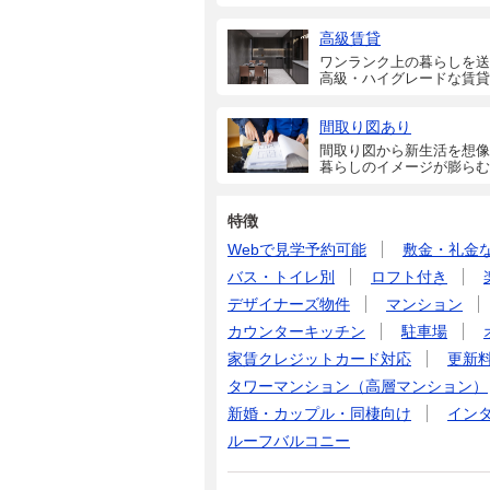
高級賃貸
ワンランク上の暮らしを送
高級・ハイグレードな賃貸
間取り図あり
間取り図から新生活を想像
暮らしのイメージが膨らむ
特徴
Webで見学予約可能
敷金・礼金
バス・トイレ別
ロフト付き
デザイナーズ物件
マンション
カウンターキッチン
駐車場
家賃クレジットカード対応
更新
タワーマンション（高層マンション）
新婚・カップル・同棲向け
イン
ルーフバルコニー