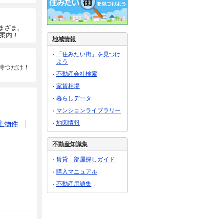
まざま。
ご案内！
地域情報
「住みたい街」を見つけ
よう
待つだけ！
不動産会社検索
家賃相場
暮らしデータ
マンションライブラリー
地図情報
主物件
不動産知識集
賃貸 部屋探しガイド
購入マニュアル
不動産用語集