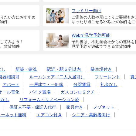
ファミリー向け
りたい方におすすめ
ご家族の人数や形によりご要望もさ
物件
ゆったり過ごせる3K以上の物件を
Webで見学予約可能
してみよう！
予約後は、不動産会社からの連絡を
、賃貸物件
見学予約がWebでできる賃貸物件
なし
新築・築浅
駅近・駅５分以内
駐車場付き
楽器相談可
ルームシェア（二人入居可）
フリーレント
貸
アパート
一戸建て・一軒家
分譲賃貸
礼金なし
オール電化
バイク置場
ガスコンロ２クチ
料なし
リフォーム・リノベーション済
保証人不要・保証人代行
家具付き
メゾネット
ターネット無料
エアコン付き
シニア・高齢者向け