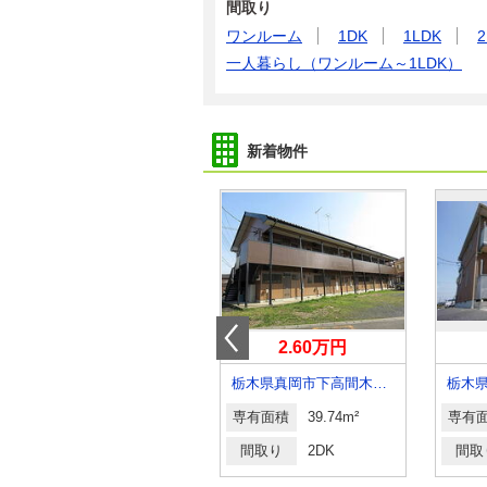
間取り
ワンルーム
1DK
1LDK
2
一人暮らし（ワンルーム～1LDK）
新着物件
4.05万円
2.60万円
栃木県佐野市栃本町
栃木県真岡市下高間木１丁目
専有面積
51.67m²
専有面積
39.74m²
専有
間取り
2LDK
間取り
2DK
間取