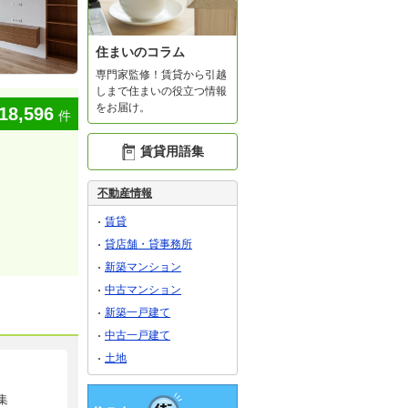
住まいのコラム
専門家監修！賃貸から引越
しまで住まいの役立つ情報
をお届け。
18,596
件
賃貸用語集
不動産情報
賃貸
貸店舗・貸事務所
新築マンション
中古マンション
新築一戸建て
中古一戸建て
土地
集