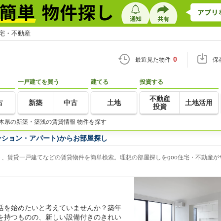
住宅・不動産
0
最近見た物件
保
一戸建てを買う
建てる
投資する
不動産
古
新築
中古
土地
土地活用
投資
木県の新築・築浅の賃貸情報 物件を探す
ンション・アパート)からお部屋探し
、賃貸一戸建てなどの賃貸物件を簡単検索。理想の部屋探しをgoo住宅・不動産が
活を始めたいと考えていませんか？築年
を持つものの、新しい設備付きのきれい