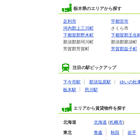
栃木県のエリアから探す
足利市
宇都宮市
河内郡上三川町
さくら市
下都賀郡野木町
下都賀郡壬生
那須郡那珂川町
那須郡那須町
芳賀郡芳賀町
芳賀郡益子町
注目の駅ピックアップ
下今市駅
那須塩原駅
ゆいの杜
栃木駅
思川駅
エリアから賃貸物件を探す
北海道
北海道
(
札幌市
)
東北
青森
秋田
岩手