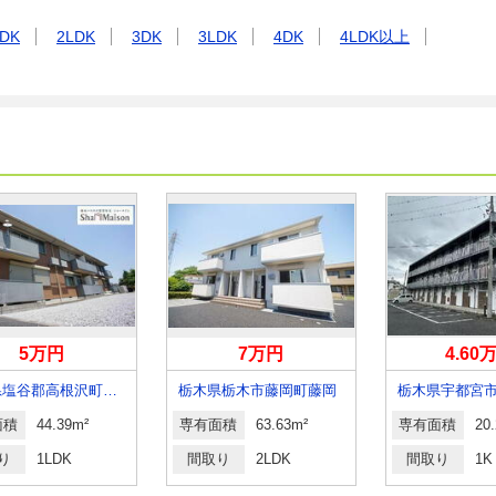
DK
2LDK
3DK
3LDK
4DK
4LDK以上
5万円
7万円
4.60
栃木県塩谷郡高根沢町大字宝積寺
栃木県栃木市藤岡町藤岡
栃木県宇都宮
面積
44.39m²
専有面積
63.63m²
専有面積
20
り
1LDK
間取り
2LDK
間取り
1K