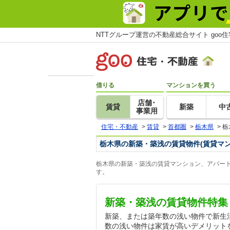
NTTグループ運営の不動産総合サイト goo
借りる
マンションを買う
店舗･
賃貸
新築
中
事業用
住宅・不動産
>
賃貸
>
首都圏
>
栃木県
>
栃
栃木県の新築・築浅の賃貸物件(賃貸マ
栃木県の新築・築浅の賃貸マンション、アパート
す。
新築・築浅の賃貸物件特集
新築、または築年数の浅い物件で新生
数の浅い物件は家賃が高いデメリット