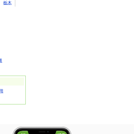
栃木
縄
用