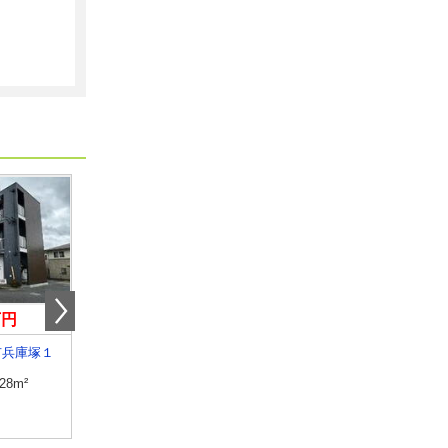
万円
4.30万円
5.70万円
市兵庫塚１
栃木県鹿沼市千渡
栃木県塩谷郡高根沢町大字宝
.28m²
専有面積
32.9m²
専有面積
46.68m²
間取り
1K
間取り
1LDK