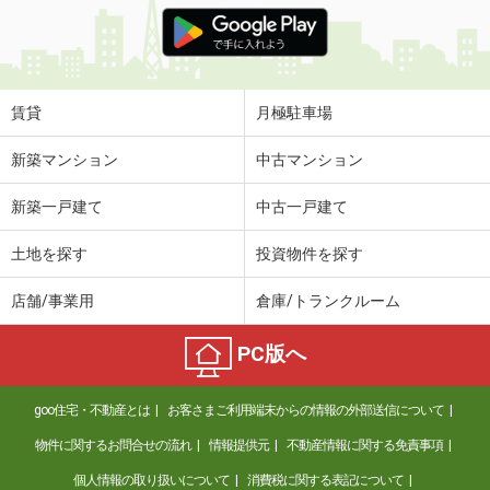
価 格
4.50万円
住 所
宮崎県宮崎市吉村町引土
専有面積
26.08m²
間取り
1K
賃貸
月極駐車場
宮崎県宮崎市吉村町引土
新築マンション
中古マンション
価 格
4.50万円
新築一戸建て
中古一戸建て
住 所
宮崎県宮崎市吉村町引土
専有面積
26.08m²
土地を探す
投資物件を探す
間取り
1K
店舗/事業用
倉庫/トランクルーム
宮崎県宮崎市大島町立野
PC版へ
価 格
4.50万円
住 所
宮崎県宮崎市大島町立野
goo住宅・不動産とは
お客さまご利用端末からの情報の外部送信について
専有面積
22.35m²
間取り
1K
物件に関するお問合せの流れ
情報提供元
不動産情報に関する免責事項
個人情報の取り扱いについて
消費税に関する表記について
宮崎県宮崎市大島町立野