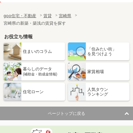
価 格
4.60万円
住 所
宮崎県宮崎市大塚町田淵ケ原
goo住宅・不動産
賃貸
宮崎県
専有面積
26.08m²
宮崎県の新築・築浅の賃貸を探す
間取り
1K
お役立ち情報
宮崎県延岡市日の出町１
「住みたい街」
価 格
6.70万円
住まいのコラム
を見つけよう
住 所
宮崎県延岡市日の出町１
専有面積
26.5m²
暮らしのデータ
間取り
ワンルーム
家賃相場
(補助金・助成金情報)
宮崎県宮崎市吉村町引土
人気タウン
住宅ローン
ランキング
価 格
4.50万円
住 所
宮崎県宮崎市吉村町引土
専有面積
26.08m²
ページトップに戻る
間取り
1K
宮崎県宮崎市大島町山田ケ窪