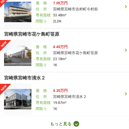
価 格
7.05万円
住 所
宮崎県宮崎市吉村町今村前
専有面積
53.48m²
間取り
2LDK
宮崎県宮崎市花ケ島町笹原
価 格
4.40万円
住 所
宮崎県宮崎市花ケ島町笹原
専有面積
23.18m²
間取り
1K
宮崎県宮崎市清水２
価 格
4.20万円
住 所
宮崎県宮崎市清水２
専有面積
19.87m²
間取り
1K
宮崎県宮崎市大塚町田淵ケ原
もっと見る