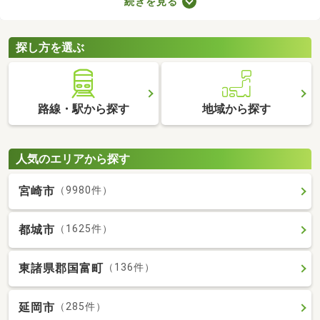
続きを見る
力。なかには家賃を抑えた物件もあるので、無理なく借りられる
お部屋を選べますよ。ここで紹介する新築・築浅物件から、気に
なるお部屋を見つけてみてください。
探し方を選ぶ
路線・駅から探す
地域から探す
人気のエリアから探す
宮崎市
（9980件）
都城市
（1625件）
東諸県郡国富町
（136件）
延岡市
（285件）