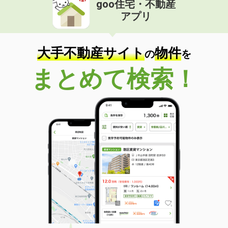
goo住宅・不動産
価 格
4.40万円
アプリ
住 所
宮崎県宮崎市大島町山田ケ窪
専有面積
22.02m²
間取り
1K
大手不動産サイト
物件
の
を
宮崎県宮崎市吉村町引土
まとめて検索！
価 格
4.50万円
住 所
宮崎県宮崎市吉村町引土
専有面積
26.08m²
間取り
1K
宮崎県宮崎市吉村町引土
価 格
4.50万円
住 所
宮崎県宮崎市吉村町引土
専有面積
26.08m²
間取り
1K
宮崎県宮崎市吉村町引土