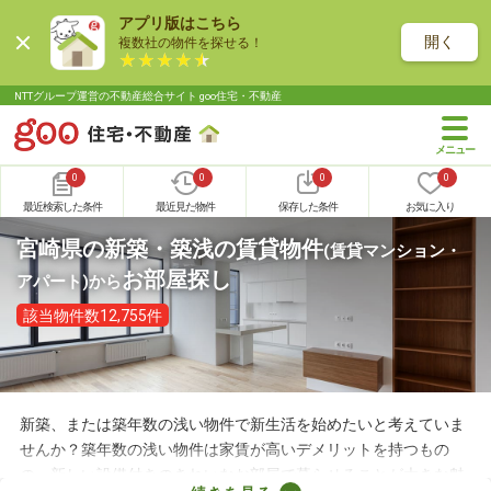
アプリ版はこちら
開く
複数社の物件を探せる！
NTTグループ運営の不動産総合サイト goo住宅・不動産
0
0
0
0
最近検索した条件
最近見た物件
保存した条件
お気に入り
宮崎県の新築・築浅の賃貸物件
(賃貸マンション・
お部屋探し
アパート)
から
該当物件数12,755件
新築、または築年数の浅い物件で新生活を始めたいと考えていま
せんか？築年数の浅い物件は家賃が高いデメリットを持つもの
の、新しい設備付きのきれいなお部屋で暮らせることが大きな魅