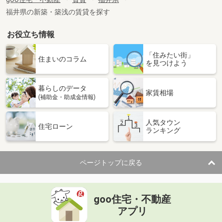
専有面積
41.81m²
福井県の新築・築浅の賃貸を探す
間取り
1LDK
お役立ち情報
福井県福井市東森田４
「住みたい街」
価 格
5.45万円
住まいのコラム
を見つけよう
住 所
福井県福井市東森田４
専有面積
49.86m²
暮らしのデータ
間取り
2DK
家賃相場
(補助金・助成金情報)
福井県福井市みのり４
人気タウン
住宅ローン
ランキング
価 格
5.60万円
住 所
福井県福井市みのり４
専有面積
33.4m²
ページトップに戻る
間取り
1LDK
福井県福井市江端町
goo住宅・不動産
価 格
3.60万円
アプリ
住 所
福井県福井市江端町