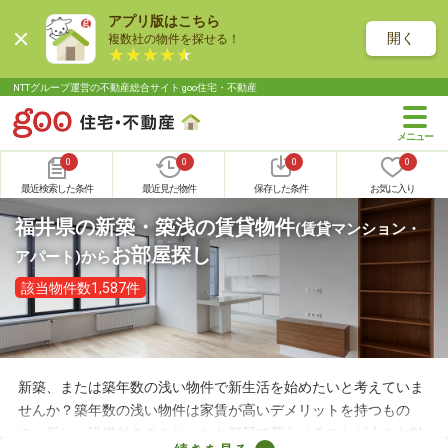
アプリ版はこちら
開く
複数社の物件を探せる！
NTTグループ運営の不動産総合サイト goo住宅・不動産
0
0
0
0
最近検索した条件
最近見た物件
保存した条件
お気に入り
福井県の新築・築浅の賃貸物件
(賃貸マンション・
お部屋探し
アパート)
から
該当物件数1,587件
新築、または築年数の浅い物件で新生活を始めたいと考えていま
せんか？築年数の浅い物件は家賃が高いデメリットを持つもの
の、新しい設備付きのきれいなお部屋で暮らせることが大きな魅