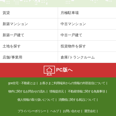
専有面積
41.81m²
間取り
1LDK
賃貸
月極駐車場
福井県福井市江守中２
新築マンション
中古マンション
価 格
7.40万円
新築一戸建て
中古一戸建て
住 所
福井県福井市江守中２
専有面積
41.81m²
土地を探す
投資物件を探す
間取り
1LDK
店舗/事業用
倉庫/トランクルーム
福井県福井市文京４
PC版へ
価 格
5.30万円
住 所
福井県福井市文京４
goo住宅・不動産とは
お客さまご利用端末からの情報の外部送信について
専有面積
25.13m²
間取り
1K
物件に関するお問合せの流れ
情報提供元
不動産情報に関する免責事項
個人情報の取り扱いについて
消費税に関する表記について
福井県鯖江市吉江町
プライバシーポリシー
ヘルプ
お問い合わせ
運営会社
価 格
5.50万円