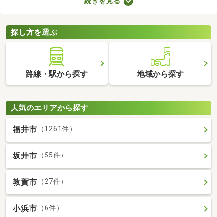
続きを見る
力。なかには家賃を抑えた物件もあるので、無理なく借りられる
お部屋を選べますよ。ここで紹介する新築・築浅物件から、気に
なるお部屋を見つけてみてください。
探し方を選ぶ
路線・駅から探す
地域から探す
人気のエリアから探す
福井市
（1261件）
坂井市
（55件）
敦賀市
（27件）
小浜市
（6件）