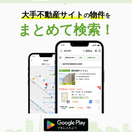
専有面積
23.18m²
間取り
1K
大手不動産サイト
物件
の
を
福井県福井市文京７
まとめて検索！
価 格
3.50万円
住 所
福井県福井市文京７
専有面積
22.93m²
間取り
1K
福井県福井市江守中２
価 格
7.20万円
住 所
福井県福井市江守中２
専有面積
41.81m²
間取り
1LDK
福井県福井市江守中２
価 格
7.40万円
住 所
福井県福井市江守中２