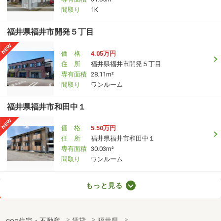
間取り
1K
福井県福井市開発５丁目
価 格
4.05万円
住 所
福井県福井市開発５丁目
専有面積
28.11m²
間取り
ワンルーム
福井県福井市和田中１
価 格
5.50万円
住 所
福井県福井市和田中１
専有面積
30.03m²
間取り
ワンルーム
福井県福井市江守中２
もっと見る
価 格
7.30万円
住 所
福井県福井市江守中２
goo住宅・不動産
賃貸
福井県