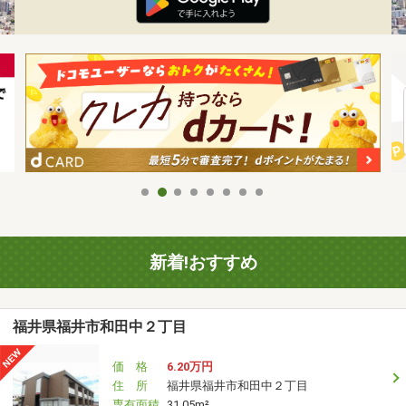
新着!おすすめ
福井県福井市和田中２丁目
価 格
6.20万円
住 所
福井県福井市和田中２丁目
専有面積
31.05m²