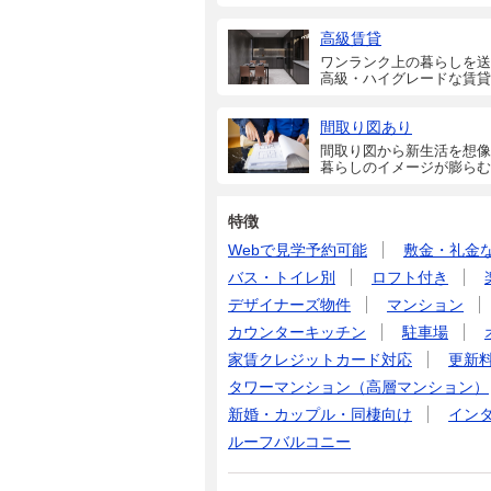
高級賃貸
ワンランク上の暮らしを送
高級・ハイグレードな賃貸
間取り図あり
間取り図から新生活を想像
暮らしのイメージが膨らむ
特徴
Webで見学予約可能
敷金・礼金
バス・トイレ別
ロフト付き
デザイナーズ物件
マンション
カウンターキッチン
駐車場
家賃クレジットカード対応
更新
タワーマンション（高層マンション）
新婚・カップル・同棲向け
イン
ルーフバルコニー