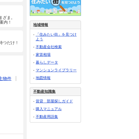
まざま。
ご案内！
地域情報
「住みたい街」を見つけ
よう
待つだけ！
不動産会社検索
家賃相場
暮らしデータ
マンションライブラリー
地図情報
主物件
不動産知識集
賃貸 部屋探しガイド
購入マニュアル
不動産用語集