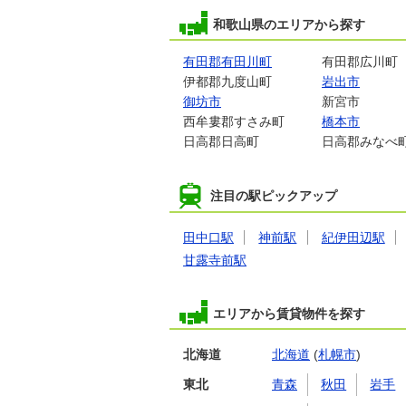
和歌山県のエリアから探す
有田郡有田川町
有田郡広川町
伊都郡九度山町
岩出市
御坊市
新宮市
西牟婁郡すさみ町
橋本市
日高郡日高町
日高郡みなべ
注目の駅ピックアップ
田中口駅
神前駅
紀伊田辺駅
甘露寺前駅
エリアから賃貸物件を探す
北海道
北海道
(
札幌市
)
東北
青森
秋田
岩手