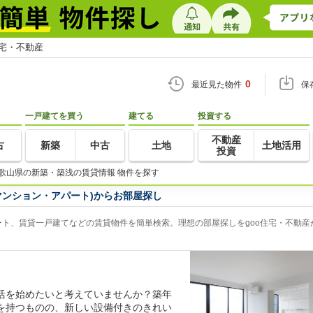
住宅・不動産
0
最近見た物件
保
一戸建てを買う
建てる
投資する
不動産
古
新築
中古
土地
土地活用
投資
歌山県の新築・築浅の賃貸情報 物件を探す
マンション・アパート)からお部屋探し
ト、賃貸一戸建てなどの賃貸物件を簡単検索。理想の部屋探しをgoo住宅・不動産
活を始めたいと考えていませんか？築年
を持つものの、新しい設備付きのきれい