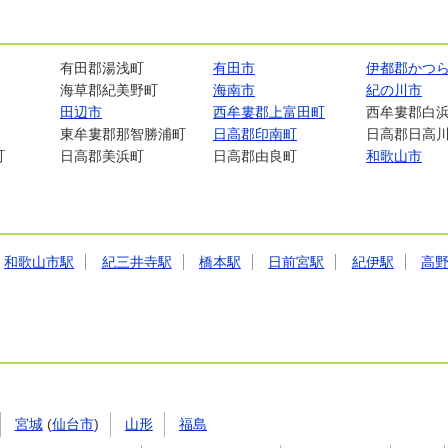
有田郡湯浅町
有田市
伊都郡かつ
海草郡紀美野町
海南市
紀の川市
田辺市
西牟婁郡上富田町
西牟婁郡白
東牟婁郡那智勝浦町
日高郡印南町
日高郡日高
町
日高郡美浜町
日高郡由良町
和歌山市
和歌山市駅
紀三井寺駅
橋本駅
日前宮駅
紀伊駅
高
宮城
(
仙台市
)
山形
福島