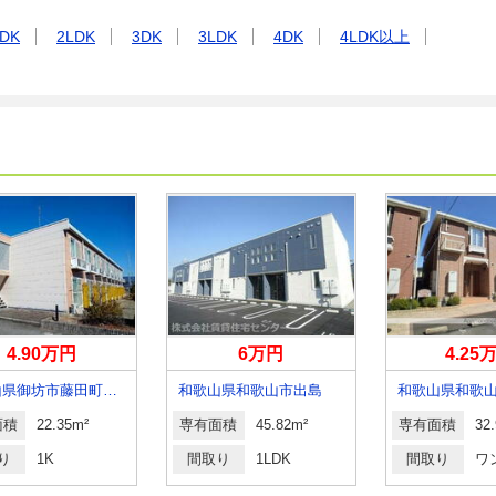
DK
2LDK
3DK
3LDK
4DK
4LDK以上
4.90万円
6万円
4.25
和歌山県御坊市藤田町吉田
和歌山県和歌山市出島
和歌山県和歌
面積
22.35m²
専有面積
45.82m²
専有面積
32
り
1K
間取り
1LDK
間取り
ワ