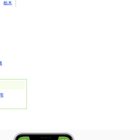
栃木
縄
用