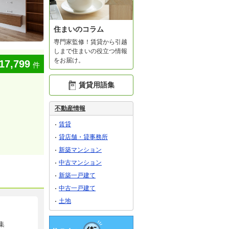
住まいのコラム
専門家監修！賃貸から引越
しまで住まいの役立つ情報
をお届け。
17,799
件
賃貸用語集
不動産情報
賃貸
貸店舗・貸事務所
新築マンション
中古マンション
新築一戸建て
中古一戸建て
土地
集