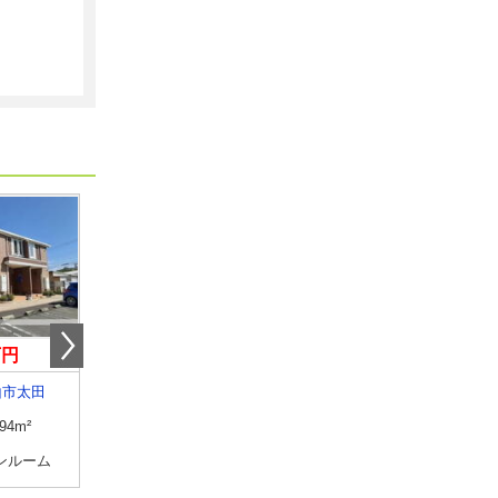
万円
5.65万円
4.50万円
山市太田
和歌山県和歌山市小雑賀
和歌山県和歌山市吉礼
.94m²
専有面積
57.19m²
専有面積
52.54m²
ンルーム
間取り
2LDK
間取り
3K