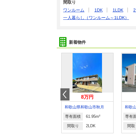
間取り
ワンルーム
1DK
1LDK
2
一人暮らし（ワンルーム～1LDK）
新着物件
6.05万円
8万円
和歌山県岩出市曽屋
和歌山県和歌山市秋月
専有面積
58.6m²
専有面積
61.95m²
専有
間取り
2LDK
間取り
2LDK
間取