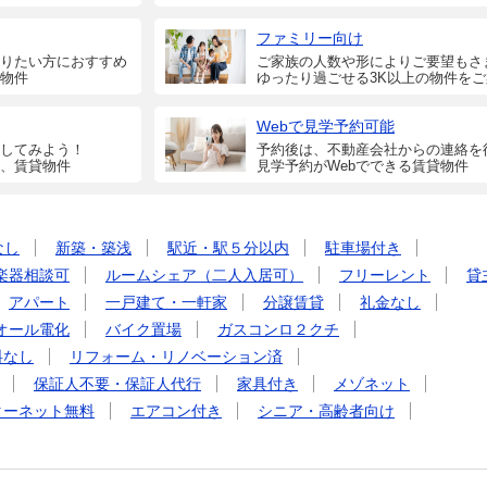
ファミリー向け
りたい方におすすめ
ご家族の人数や形によりご要望もさ
物件
ゆったり過ごせる3K以上の物件を
Webで見学予約可能
してみよう！
予約後は、不動産会社からの連絡を
、賃貸物件
見学予約がWebでできる賃貸物件
なし
新築・築浅
駅近・駅５分以内
駐車場付き
楽器相談可
ルームシェア（二人入居可）
フリーレント
貸
アパート
一戸建て・一軒家
分譲賃貸
礼金なし
オール電化
バイク置場
ガスコンロ２クチ
料なし
リフォーム・リノベーション済
保証人不要・保証人代行
家具付き
メゾネット
ターネット無料
エアコン付き
シニア・高齢者向け