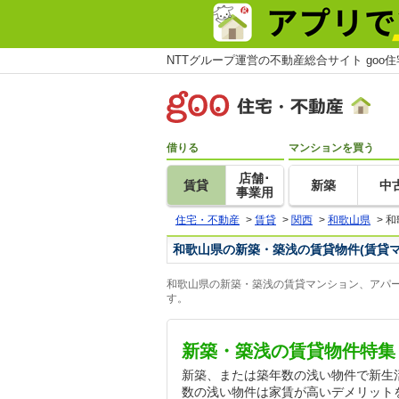
NTTグループ運営の不動産総合サイト goo
借りる
マンションを買う
店舗･
賃貸
新築
中
事業用
住宅・不動産
>
賃貸
>
関西
>
和歌山県
>
和
和歌山県の新築・築浅の賃貸物件(賃貸
和歌山県の新築・築浅の賃貸マンション、アパー
す。
新築・築浅の賃貸物件特集
新築、または築年数の浅い物件で新生
数の浅い物件は家賃が高いデメリット