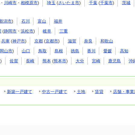
・
川崎市
・
相模原市
)
埼玉
(
さいたま市
)
千葉
(
千葉市
)
茨城
新潟市
)
石川
富山
福井
岡
(
静岡市
・
浜松市
)
岐阜
三重
兵庫
(
神戸市
)
京都
(
京都市
)
滋賀
奈良
和歌山
岡山市
)
山口
鳥取
島根
徳島
香川
愛媛
高知
市
)
佐賀
長崎
熊本
(
熊本市
)
大分
宮崎
鹿児島
沖
新築一戸建て
中古一戸建て
土地
賃貸
店舗・事業