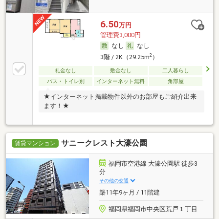
6.50
万円
管理費3,000円
なし
なし
2
3階 / 2K（29.25m
）
礼金なし
敷金なし
二人暮らし
バス・トイレ別
インターネット無料
角部屋
★インターネット掲載物件以外のお部屋もご紹介出来
ます！★
サニークレスト大濠公園
賃貸マンション
福岡市空港線 大濠公園駅 徒歩3
分
その他の交通
築11年9ヶ月 / 11階建
福岡県福岡市中央区荒戸１丁目