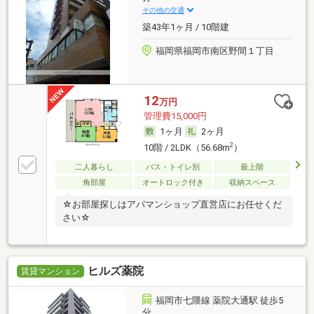
その他の交通
築43年1ヶ月 / 10階建
福岡県福岡市南区野間１丁目
12
万円
管理費15,000円
1ヶ月
2ヶ月
2
10階 / 2LDK（56.68m
）
二人暮らし
バス・トイレ別
最上階
角部屋
オートロック付き
収納スペース
☆お部屋探しはアパマンショップ直営店にお任せくだ
さい☆
ヒルズ薬院
賃貸マンション
福岡市七隈線 薬院大通駅 徒歩5
分