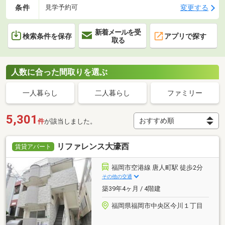
条件
変更する
見学予約可
新着メールを受
検索条件を保存
アプリで探す
取る
人数に合った間取りを選ぶ
一人暮らし
二人暮らし
ファミリー
5,301
件
が該当しました。
リファレンス大濠西
賃貸アパート
福岡市空港線 唐人町駅 徒歩2分
その他の交通
築39年4ヶ月 / 4階建
福岡県福岡市中央区今川１丁目