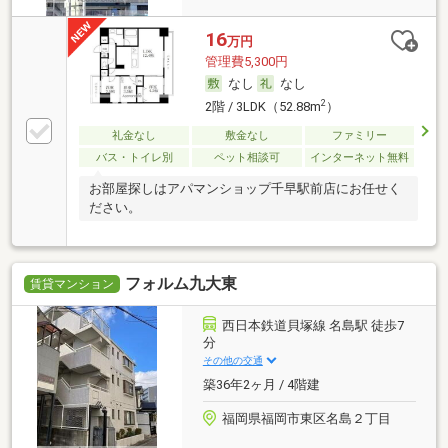
16
万円
管理費5,300円
なし
なし
2
2階 / 3LDK（52.88m
）
礼金なし
敷金なし
ファミリー
バス・トイレ別
ペット相談可
インターネット無料
お部屋探しはアパマンショップ千早駅前店にお任せく
ださい。
フォルム九大東
賃貸マンション
西日本鉄道貝塚線 名島駅 徒歩7
分
その他の交通
築36年2ヶ月 / 4階建
福岡県福岡市東区名島２丁目