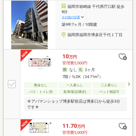
福岡市箱崎線 千代県庁口駅 徒歩
8分
その他の交通
築9年7ヶ月 / 10階建
福岡県福岡市博多区千代１丁目
10
万円
管理費5,000円
なし
2ヶ月
2
7階 / 1LDK（34.71m
）
敷金なし
一人暮らし
二人暮らし
バス・トイレ別
駐車場(近隣含)
ペット相談可
☆アパマンショップ博多駅前店は博多口から徒歩3分
です☆
11.70
万円
管理費5,000円