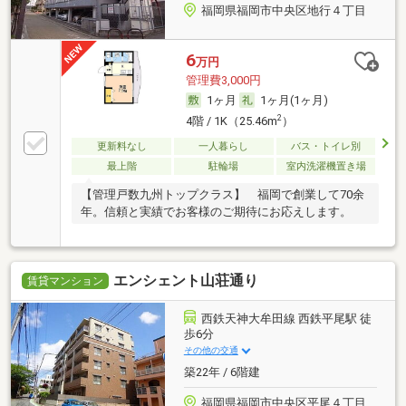
福岡県福岡市中央区地行４丁目
6
万円
管理費3,000円
1ヶ月
1ヶ月(1ヶ月)
2
4階 / 1K（25.46m
）
更新料なし
一人暮らし
バス・トイレ別
最上階
駐輪場
室内洗濯機置き場
【管理戸数九州トップクラス】 福岡で創業して70余
年。信頼と実績でお客様のご期待にお応えします。
エンシェント山荘通り
賃貸マンション
西鉄天神大牟田線 西鉄平尾駅 徒
歩6分
その他の交通
築22年 / 6階建
福岡県福岡市中央区平尾４丁目