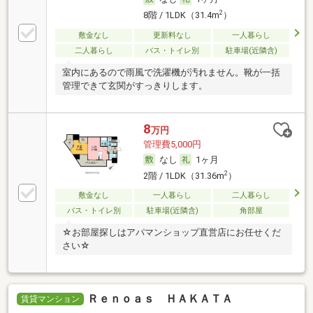
2
8階 / 1LDK（31.4m
）
敷金なし
更新料なし
一人暮らし
二人暮らし
バス・トイレ別
駐車場(近隣含)
室内にあるので雨風で洗濯機が汚れません。靴が一括
管理できて玄関がすっきりします。
8
万円
管理費5,000円
なし
1ヶ月
2
2階 / 1LDK（31.36m
）
敷金なし
一人暮らし
二人暮らし
バス・トイレ別
駐車場(近隣含)
角部屋
☆お部屋探しはアパマンショップ直営店にお任せくだ
さい☆
Ｒｅｎｏａｓ ＨＡＫＡＴＡ
賃貸マンション