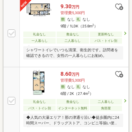
9.30
万円
管理費5,300円
なし
なし
2
9階 / 1LDK（25.8m
）
礼金なし
敷金なし
更新料なし
一人暮らし
二人暮らし
バス・トイレ別
シャワートイレでいつも清潔、衛生的です。訪問者を
確認できるので、女性の一人暮らしにお勧め。
8.60
万円
管理費5,300円
なし
なし
2
6階 / 2K（27.4m
）
礼金なし
敷金なし
二人暮らし
バス・トイレ別
インターネット無料
角部屋
◆人気の大濠エリア！那の津通り沿い◆徒歩圏内に24
時間スーパー、ドラッグストア、コンビニ等揃い便
利。