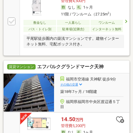
管理費4,500円
なし
1ヶ月
2
11階 / ワンルーム（27.25m
）
敷金なし
一人暮らし
ワンルーム
バス・トイレ別
駐車場(近隣含)
インターネット無料
平尾駅徒歩圏内の築浅マンションです。建物インター
ネット無料、宅配ボックス付き。
エフパルクグランドマーク天神
賃貸マンション
福岡市空港線 天神駅 徒歩9分
その他の交通
築18年7ヶ月 / 18階建
福岡県福岡市中央区渡辺通５丁
目
14.50
万円
管理費5,200円
なし
1ヶ月