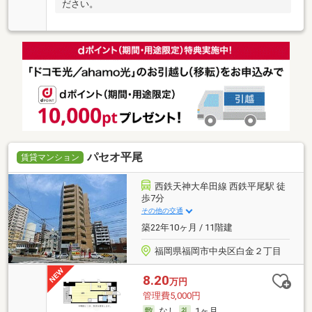
ださい。
パセオ平尾
賃貸マンション
西鉄天神大牟田線 西鉄平尾駅 徒
歩7分
その他の交通
築22年10ヶ月 / 11階建
福岡県福岡市中央区白金２丁目
8.20
万円
管理費5,000円
なし
1ヶ月