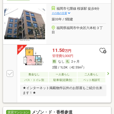
福岡市七隈線 桜坂駅 徒歩8分
その他の交通
築33年 / 5階建
福岡県福岡市中央区六本松３丁
目
11.50
万円
管理費5,000円
なし
2ヶ月
2
2階 / 1LDK（42.55m
）
敷金なし
一人暮らし
二人暮らし
バス・トイレ別
駐車場(近隣含)
ペット相談可
★インターネット掲載物件以外のお部屋もご紹介出来
ます！★
メゾン・ド・香椎参道
賃貸マンション