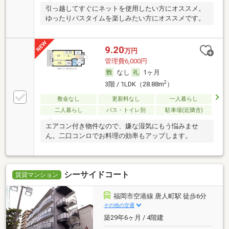
引っ越してすぐにネットを使用したい方にオススメ。
ゆったりバスタイムを楽しみたい方にオススメです。
9.20
万円
管理費6,000円
なし
1ヶ月
2
3階 / 1LDK（28.88m
）
敷金なし
更新料なし
一人暮らし
二人暮らし
バス・トイレ別
駐車場(近隣含)
エアコン付き物件なので、嫌な湿気にもう悩みませ
ん。二口コンロでお料理の効率もアップします。
シーサイドコート
賃貸マンション
福岡市空港線 唐人町駅 徒歩6分
その他の交通
築29年6ヶ月 / 4階建