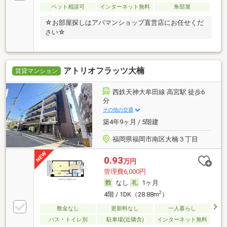
ペット相談可
インターネット無料
角部屋
☆お部屋探しはアパマンショップ直営店にお任せくだ
さい☆
アトリオフラッツ大楠
賃貸マンション
西鉄天神大牟田線 高宮駅 徒歩6
分
その他の交通
築4年9ヶ月 / 5階建
福岡県福岡市南区大楠３丁目
0.93
万円
管理費6,000円
なし
1ヶ月
2
4階 / 1DK（28.88m
）
敷金なし
更新料なし
一人暮らし
バス・トイレ別
駐車場(近隣含)
インターネット無料