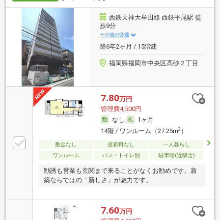
西鉄天神大牟田線 西鉄平尾駅 徒
歩9分
その他の交通
築6年2ヶ月 / 15階建
福岡県福岡市中央区高砂２丁目
7.80
万円
管理費4,500円
なし
1ヶ月
2
14階 / ワンルーム（27.25m
）
敷金なし
更新料なし
一人暮らし
ワンルーム
バス・トイレ別
駐車場(近隣含)
勧誘も営業も玄関まで来ることがなくお勧めです。新
築ならではの「新しさ」が魅力です。
7.60
万円