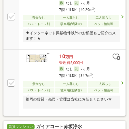
なし
2ヶ月
2
7階 / 1LDK（40.29m
）
敷金なし
一人暮らし
二人暮らし
バス・トイレ別
駐車場(近隣含)
ペット相談可
★インターネット掲載物件以外のお部屋もご紹介出来
ます！★
10
万円
管理費5,000円
なし
2ヶ月
2
7階 / 1LDK（34.7m
）
敷金なし
一人暮らし
二人暮らし
バス・トイレ別
駐車場(近隣含)
ペット相談可
福岡の賃貸・売買・管理は当社にお任せください☆
ガイアコート赤坂浄水
賃貸マンション