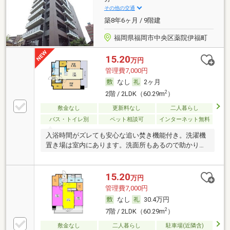
その他の交通
築8年6ヶ月 / 9階建
福岡県福岡市中央区薬院伊福町
15.20
万円
管理費7,000円
なし
2ヶ月
2
2階 / 2LDK（60.29m
）
敷金なし
更新料なし
二人暮らし
バス・トイレ別
ペット相談可
インターネット無料
入浴時間がズレても安心な追い焚き機能付き。洗濯機
置き場は室内にあります。洗面所もあるので助かりま
す。
15.20
万円
管理費7,000円
なし
30.4万円
2
7階 / 2LDK（60.29m
）
敷金なし
二人暮らし
駐車場(近隣含)