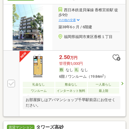
西日本鉄道貝塚線 香椎宮前駅 徒
歩9分
その他の交通
築38年6ヶ月 / 6階建
福岡県福岡市東区香椎１丁目
2.50
万円
管理費5,000円
なし
なし
2
6階 / ワンルーム（19.84m
）
礼金なし
敷金なし
一人暮らし
ワンルーム
インターネット無料
最上階
お部屋探しはアパマンショップ千早駅前店にお任せく
ださい。
タワーズ高砂
賃貸マンション