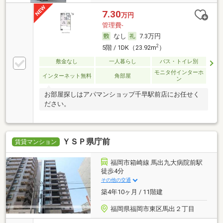
7.30
万円
管理費-
なし
7.3万円
2
5階 / 1DK（23.92m
）
敷金なし
一人暮らし
バス・トイレ別
モニタ付インターホ
インターネット無料
角部屋
ン
お部屋探しはアパマンショップ千早駅前店にお任せく
ださい。
ＹＳＰ県庁前
賃貸マンション
福岡市箱崎線 馬出九大病院前駅
徒歩4分
その他の交通
築4年10ヶ月 / 11階建
福岡県福岡市東区馬出２丁目