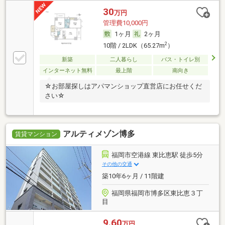
30
万円
管理費10,000円
1ヶ月
2ヶ月
2
10階 / 2LDK（65.27m
）
新築
二人暮らし
バス・トイレ別
インターネット無料
最上階
南向き
☆お部屋探しはアパマンショップ直営店にお任せくだ
さい☆
アルティメゾン博多
賃貸マンション
福岡市空港線 東比恵駅 徒歩5分
その他の交通
築10年6ヶ月 / 11階建
福岡県福岡市博多区東比恵３丁
目
9.60
万円