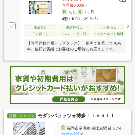
管理費5,000円
なし
2ヶ月
2
4階 / 1LDK（39.2m
）
敷金なし
更新料なし
一人暮らし
二人暮らし
バス・トイレ別
インターネット無料
【管理戸数九州トップクラス】 福岡で創業して70余
年。信頼と実績でお客様のご期待にお応えします。
モダンパラッツォ博多ｒｉｖａＩＩ
賃貸マンション
福岡市空港線 東比恵駅 徒歩7分
その他の交通