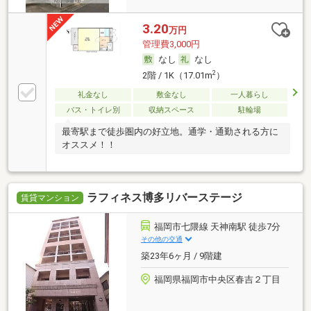
3.20
万円
管理費3,000円
なし
なし
2
2階 / 1K（17.01m
）
礼金なし
敷金なし
一人暮らし
バス・トイレ別
収納スペース
駐輪場
最寄駅まで徒歩圏内の好立地。通学・通勤される方に
オススメ！！
ラフィネス博多リバーステージ
賃貸マンション
福岡市七隈線 天神南駅 徒歩7分
その他の交通
築23年6ヶ月 / 9階建
福岡県福岡市中央区春吉２丁目