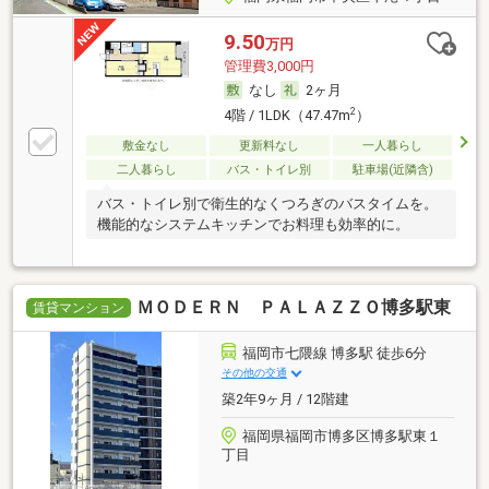
9.50
万円
管理費3,000円
なし
2ヶ月
2
4階 / 1LDK（47.47m
）
敷金なし
更新料なし
一人暮らし
二人暮らし
バス・トイレ別
駐車場(近隣含)
バス・トイレ別で衛生的なくつろぎのバスタイムを。
機能的なシステムキッチンでお料理も効率的に。
ＭＯＤＥＲＮ ＰＡＬＡＺＺＯ博多駅東
賃貸マンション
福岡市七隈線 博多駅 徒歩6分
その他の交通
築2年9ヶ月 / 12階建
福岡県福岡市博多区博多駅東１
丁目