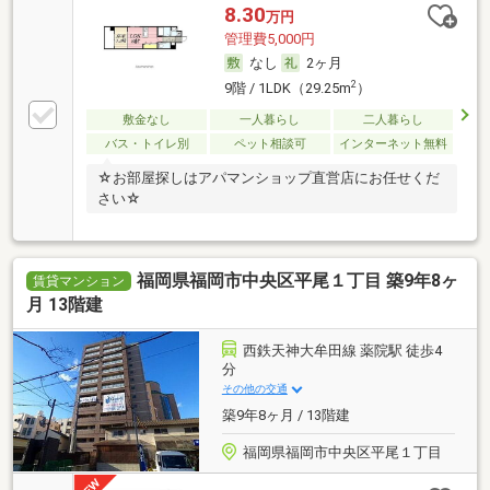
8.30
万円
管理費5,000円
なし
2ヶ月
2
9階 / 1LDK（29.25m
）
敷金なし
一人暮らし
二人暮らし
バス・トイレ別
ペット相談可
インターネット無料
☆お部屋探しはアパマンショップ直営店にお任せくだ
さい☆
福岡県福岡市中央区平尾１丁目 築9年8ヶ
賃貸マンション
月 13階建
西鉄天神大牟田線 薬院駅 徒歩4
分
その他の交通
築9年8ヶ月 / 13階建
福岡県福岡市中央区平尾１丁目