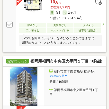
10
万円
管理費3,000円
なし
2ヶ月
2
13階 / 1LDK（34.65m
）
敷金なし
更新料なし
一人暮らし
二人暮らし
バス・トイレ別
駐車場(近隣含)
いつでも簡単にシャワーを浴びることができますね。
調理はガスで、という方にオススメです。
福岡県福岡市中央区大手門１丁目 10階建
賃貸マンション
福岡市空港線 赤坂駅 徒歩4分
その他の交通
新築 / 10階建
福岡県福岡市中央区大手門１丁
目