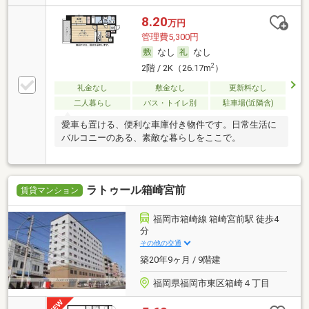
8.20
万円
管理費5,300円
なし
なし
2
2階 / 2K（26.17m
）
礼金なし
敷金なし
更新料なし
二人暮らし
バス・トイレ別
駐車場(近隣含)
愛車も置ける、便利な車庫付き物件です。日常生活に
バルコニーのある、素敵な暮らしをここで。
ラトゥール箱崎宮前
賃貸マンション
福岡市箱崎線 箱崎宮前駅 徒歩4
分
その他の交通
築20年9ヶ月 / 9階建
福岡県福岡市東区箱崎４丁目