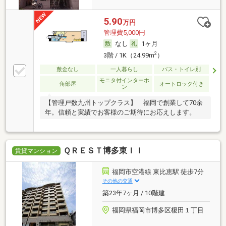
5.90
万円
管理費5,000円
なし
1ヶ月
2
3階 / 1K（24.99m
）
敷金なし
一人暮らし
バス・トイレ別
モニタ付インターホ
角部屋
オートロック付き
ン
【管理戸数九州トップクラス】 福岡で創業して70余
年。信頼と実績でお客様のご期待にお応えします。
ＱＲＥＳＴ博多東ＩＩ
賃貸マンション
福岡市空港線 東比恵駅 徒歩7分
その他の交通
築23年7ヶ月 / 10階建
福岡県福岡市博多区榎田１丁目