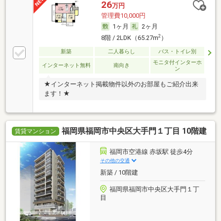
26
万円
管理費10,000円
1ヶ月
2ヶ月
2
8階 / 2LDK（65.27m
）
新築
二人暮らし
バス・トイレ別
モニタ付インターホ
インターネット無料
南向き
ン
★インターネット掲載物件以外のお部屋もご紹介出来
ます！★
福岡県福岡市中央区大手門１丁目 10階建
賃貸マンション
福岡市空港線 赤坂駅 徒歩4分
その他の交通
新築 / 10階建
福岡県福岡市中央区大手門１丁
目