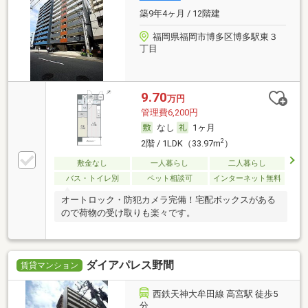
築9年4ヶ月 / 12階建
福岡県福岡市博多区博多駅東３
丁目
9.70
万円
管理費6,200円
なし
1ヶ月
2
2階 / 1LDK（33.97m
）
敷金なし
一人暮らし
二人暮らし
バス・トイレ別
ペット相談可
インターネット無料
オートロック・防犯カメラ完備！宅配ボックスがある
ので荷物の受け取りも楽々です。
ダイアパレス野間
賃貸マンション
西鉄天神大牟田線 高宮駅 徒歩5
分