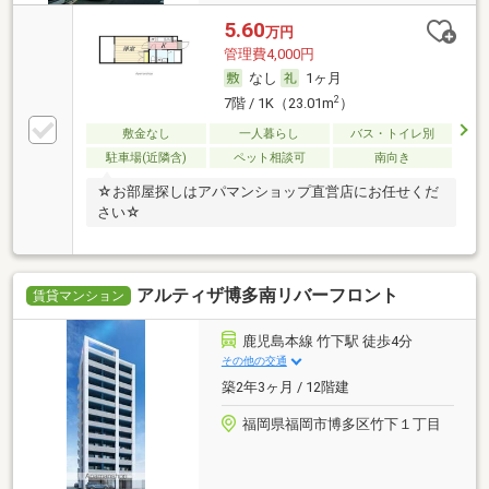
5.60
万円
管理費4,000円
なし
1ヶ月
2
7階 / 1K（23.01m
）
敷金なし
一人暮らし
バス・トイレ別
駐車場(近隣含)
ペット相談可
南向き
☆お部屋探しはアパマンショップ直営店にお任せくだ
さい☆
アルティザ博多南リバーフロント
賃貸マンション
鹿児島本線 竹下駅 徒歩4分
その他の交通
築2年3ヶ月 / 12階建
福岡県福岡市博多区竹下１丁目