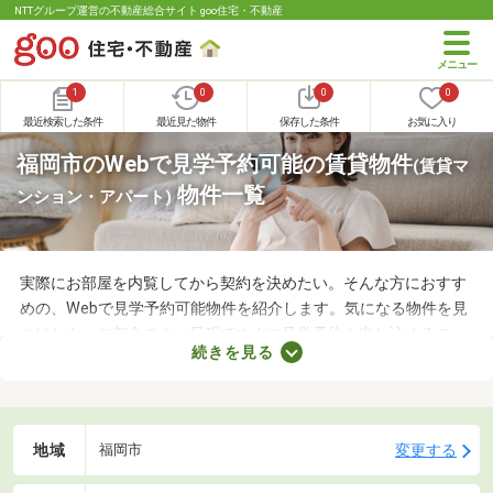
NTTグループ運営の不動産総合サイト goo住宅・不動産
1
0
0
0
最近検索した条件
最近見た物件
保存した条件
お気に入り
福岡市のWebで見学予約可能の賃貸物件
(賃貸マ
物件一覧
ンション・アパート)
実際にお部屋を内覧してから契約を決めたい。そんな方におすす
めの、Webで見学予約可能物件を紹介します。気になる物件を見
つけたら、ご都合のよい日程ですぐに見学予約を申し込めるの
続きを見る
で、お部屋探しもスムーズに進みますよ。複数のお部屋を実際に
見比べて、快適に暮らせる物件を探してみてくださいね。
地域
変更する
福岡市