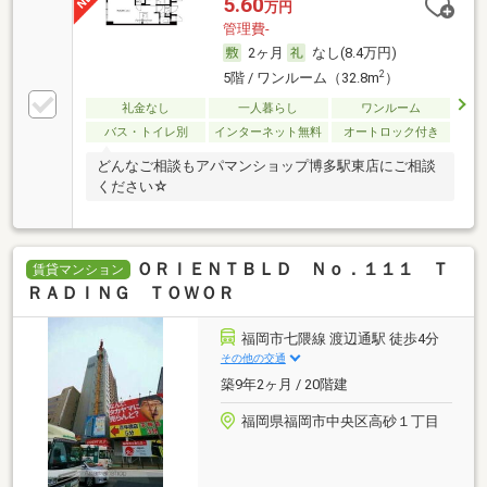
5.60
万円
管理費-
2ヶ月
なし(8.4万円)
2
5階 / ワンルーム（32.8m
）
礼金なし
一人暮らし
ワンルーム
バス・トイレ別
インターネット無料
オートロック付き
どんなご相談もアパマンショップ博多駅東店にご相談
ください☆
ＯＲＩＥＮＴＢＬＤ Ｎｏ．１１１ Ｔ
賃貸マンション
ＲＡＤＩＮＧ ＴＯＷＯＲ
福岡市七隈線 渡辺通駅 徒歩4分
その他の交通
築9年2ヶ月 / 20階建
福岡県福岡市中央区高砂１丁目