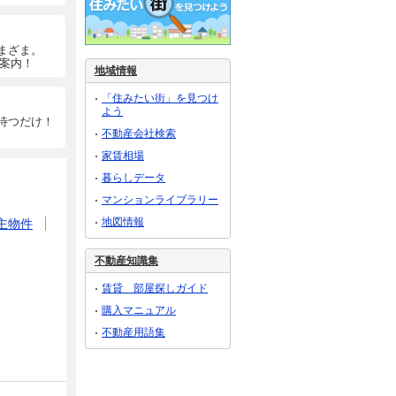
まざま。
ご案内！
地域情報
「住みたい街」を見つけ
よう
待つだけ！
不動産会社検索
家賃相場
暮らしデータ
マンションライブラリー
地図情報
主物件
不動産知識集
賃貸 部屋探しガイド
購入マニュアル
不動産用語集