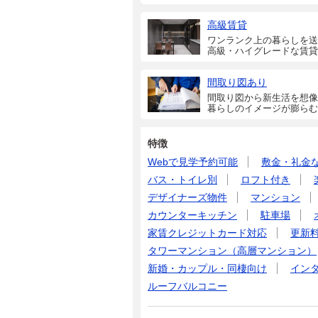
高級賃貸
ワンランク上の暮らしを送
高級・ハイグレードな賃貸
間取り図あり
間取り図から新生活を想像
暮らしのイメージが膨らむ
特徴
Webで見学予約可能
敷金・礼金
バス・トイレ別
ロフト付き
デザイナーズ物件
マンション
カウンターキッチン
駐車場
家賃クレジットカード対応
更新
タワーマンション（高層マンション）
新婚・カップル・同棲向け
イン
ルーフバルコニー