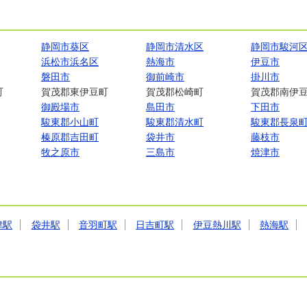
静岡市葵区
静岡市清水区
静岡市駿河
浜松市浜名区
熱海市
伊豆市
磐田市
御前崎市
掛川市
町
賀茂郡東伊豆町
賀茂郡松崎町
賀茂郡南伊
御殿場市
島田市
下田市
駿東郡小山町
駿東郡清水町
駿東郡長泉
榛原郡吉田町
袋井市
藤枝市
牧之原市
三島市
焼津市
津駅
袋井駅
音羽町駅
日吉町駅
伊豆熱川駅
熱海駅