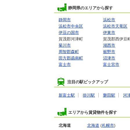
静岡県のエリアから探す
静岡市
浜松市
浜松市中央区
浜松市天竜区
伊豆の国市
伊東市
賀茂郡河津町
賀茂郡西伊豆
菊川市
湖西市
周智郡森町
裾野市
田方郡函南町
沼津市
富士市
富士宮市
注目の駅ピックアップ
新富士駅
掛川駅
磐田駅
河
エリアから賃貸物件を探す
北海道
北海道
(
札幌市
)