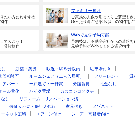
ファミリー向け
りたい方におすすめ
ご家族の人数や形によりご要望もさ
物件
ゆったり過ごせる3K以上の物件を
Webで見学予約可能
してみよう！
予約後は、不動産会社からの連絡を
、賃貸物件
見学予約がWebでできる賃貸物件
なし
新築・築浅
駅近・駅５分以内
駐車場付き
楽器相談可
ルームシェア（二人入居可）
フリーレント
貸
アパート
一戸建て・一軒家
分譲賃貸
礼金なし
オール電化
バイク置場
ガスコンロ２クチ
料なし
リフォーム・リノベーション済
保証人不要・保証人代行
家具付き
メゾネット
ターネット無料
エアコン付き
シニア・高齢者向け