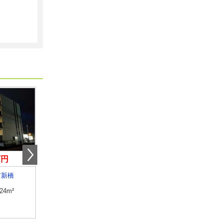
万円
4.70万円
6.90万円
市新橋
静岡県三島市八反畑
静岡県袋井市愛野南２
.24m²
専有面積
26.4m²
専有面積
45.15m²
間取り
1K
間取り
1LDK