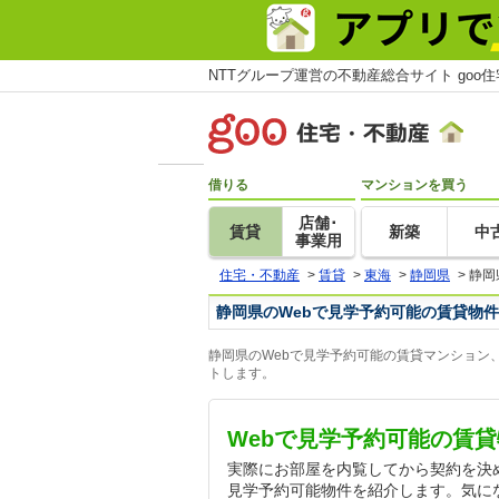
NTTグループ運営の不動産総合サイト goo
借りる
マンションを買う
店舗･
賃貸
新築
中
事業用
住宅・不動産
>
賃貸
>
東海
>
静岡県
>
静岡
静岡県のWebで見学予約可能の賃貸物件
静岡県のWebで見学予約可能の賃貸マンション
トします。
Webで見学予約可能の賃
実際にお部屋を内覧してから契約を決
見学予約可能物件を紹介します。気に