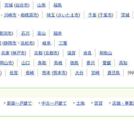
宮城
(
仙台市
)
山形
福島
・
川崎市
・
相模原市
)
埼玉
(
さいたま市
)
千葉
(
千葉市
)
茨城
新潟市
)
石川
富山
福井
岡
(
静岡市
・
浜松市
)
岐阜
三重
兵庫
(
神戸市
)
京都
(
京都市
)
滋賀
奈良
和歌山
岡山市
)
山口
鳥取
島根
徳島
香川
愛媛
高知
市
)
佐賀
長崎
熊本
(
熊本市
)
大分
宮崎
鹿児島
沖
新築一戸建て
中古一戸建て
土地
賃貸
店舗・事業