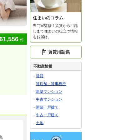
住まいのコラム
専門家監修！賃貸から引越
しまで住まいの役立つ情報
をお届け。
61,556
件
賃貸用語集
不動産情報
賃貸
貸店舗・貸事務所
新築マンション
中古マンション
新築一戸建て
中古一戸建て
土地
集