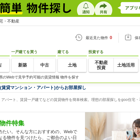
住宅・不動産
0
最近見た物件
保
一戸建てを買う
建てる
投資する
不動産
古
新築
中古
土地
土地活用
投資
県のWebで見学予約可能の賃貸情報 物件を探す
(賃貸マンション・アパート)からお部屋探し
、アパート、賃貸一戸建てなどの賃貸物件を簡単検索。理想の部屋探しをgoo住宅・
貸物件特集
めたい。そんな方におすすめの、Webで
なる物件を見つけたら、ご都合のよい日