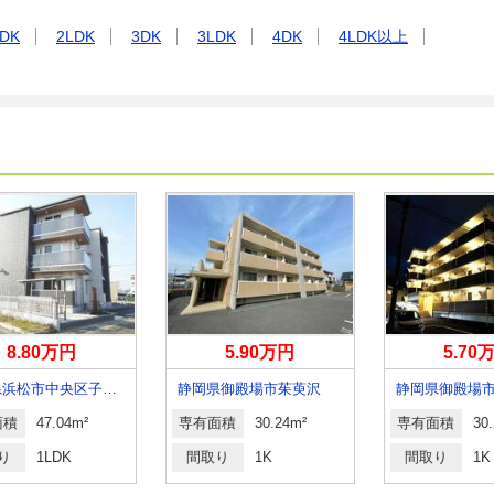
DK
2LDK
3DK
3LDK
4DK
4LDK以上
8.80万円
5.90万円
5.70
静岡県浜松市中央区子安町
静岡県御殿場市茱萸沢
静岡県御殿場
面積
47.04m²
専有面積
30.24m²
専有面積
30
り
1LDK
間取り
1K
間取り
1K