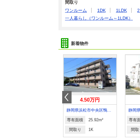
間取り
ワンルーム
1DK
1LDK
2
一人暮らし（ワンルーム～1LDK）
新着物件
4.50万円
4.50万円
静岡県裾野市茶畑
静岡県浜松市中央区鴨江３
専有面積
40m²
専有面積
25.92m²
専有
間取り
1LDK
間取り
1K
間取