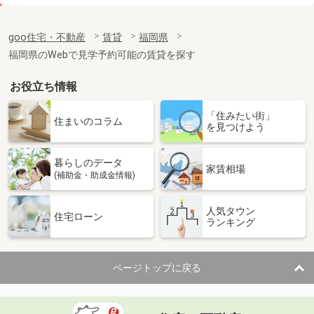
価 格
4.50万円
住 所
福岡県久留米市南薫西町
goo住宅・不動産
賃貸
福岡県
専有面積
29.25m²
福岡県のWebで見学予約可能の賃貸を探す
間取り
1LDK
お役立ち情報
福岡県福岡市東区千早５丁目
「住みたい街」
価 格
4.90万円
住まいのコラム
を見つけよう
住 所
福岡県福岡市東区千早５丁目
専有面積
23.4m²
暮らしのデータ
間取り
1K
家賃相場
(補助金・助成金情報)
福岡県北九州市若松区片山１丁目
人気タウン
住宅ローン
ランキング
価 格
4.90万円
住 所
福岡県北九州市若松区片山１丁目
専有面積
51.66m²
ページトップに戻る
間取り
3K
福岡県北九州市八幡東区白川町