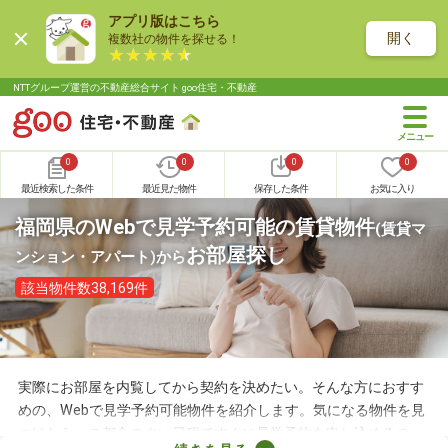
アプリ版はこちら
開く
複数社の物件を探せる！
NTTグループ運営の不動産総合サイト goo住宅・不動産
0
0
0
0
最近検索した条件
最近見た物件
保存した条件
お気に入り
福岡県のWebで見学予約可能の賃貸物件
(賃貸マ
お部屋探し
ンション・アパート)
から
該当物件数38,169件
実際にお部屋を内覧してから契約を決めたい。そんな方におすす
めの、Webで見学予約可能物件を紹介します。気になる物件を見
つけたら、ご都合のよい日程ですぐに見学予約を申し込めるの