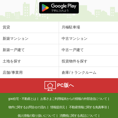
価 格
5万円
住 所
福岡県久留米市田主丸町鷹取
専有面積
45.39m²
間取り
1LDK
賃貸
月極駐車場
福岡県北九州市小倉南区葛原元町１丁目
新築マンション
中古マンション
価 格
4.45万円
新築一戸建て
中古一戸建て
住 所
福岡県北九州市小倉南区葛原元町１丁
目
土地を探す
投資物件を探す
専有面積
54.85m²
間取り
2LDK
店舗/事業用
倉庫/トランクルーム
福岡県久留米市花畑３丁目
PC版へ
価 格
4.60万円
住 所
福岡県久留米市花畑３丁目
goo住宅・不動産とは
お客さまご利用端末からの情報の外部送信について
専有面積
24.84m²
物件に関するお問合せの流れ
情報提供元
不動産情報に関する免責事項
間取り
ワンルーム
個人情報の取り扱いについて
消費税に関する表記について