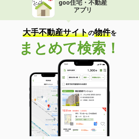
goo住宅・不動産
価 格
2.30万円
アプリ
住 所
福岡県北九州市八幡東区白川町
専有面積
20.11m²
間取り
1K
大手不動産サイト
物件
の
を
福岡県北九州市小倉北区黄金１
まとめて検索！
価 格
7.90万円
住 所
福岡県北九州市小倉北区黄金１
専有面積
46.58m²
間取り
1LDK
福岡県福岡市中央区平尾５
価 格
17万円
住 所
福岡県福岡市中央区平尾５
専有面積
77.38m²
間取り
3LDK
福岡県久留米市田主丸町鷹取