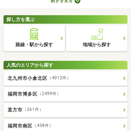
続きを見る
で、お部屋探しもスムーズに進みますよ。複数のお部屋を実際に
見比べて、快適に暮らせる物件を探してみてくださいね。
探し方を選ぶ
路線・駅から探す
地域から探す
人気のエリアから探す
北九州市小倉北区
（4012件）
福岡市博多区
（2499件）
直方市
（261件）
福岡市南区
（438件）