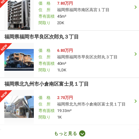
価 格
7.80万円
住 所
福岡県福岡市南区高宮１丁目
専有面積
45m²
間取り
2DK
福岡県福岡市早良区次郎丸３丁目
価 格
6.80万円
住 所
福岡県福岡市早良区次郎丸３丁目
専有面積
40m²
間取り
1LDK
福岡県北九州市小倉南区富士見１丁目
価 格
2.70万円
住 所
福岡県北九州市小倉南区富士見１丁目
専有面積
19.33m²
間取り
1K
福岡県久留米市南薫西町
もっと見る