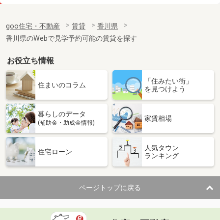
価 格
3.35万円
住 所
香川県高松市高松町
goo住宅・不動産
賃貸
香川県
専有面積
42.98m²
香川県のWebで見学予約可能の賃貸を探す
間取り
1LDK
お役立ち情報
香川県高松市国分寺町新居
「住みたい街」
価 格
3.90万円
住まいのコラム
を見つけよう
住 所
香川県高松市国分寺町新居
専有面積
23.27m²
暮らしのデータ
間取り
1K
家賃相場
(補助金・助成金情報)
香川県観音寺市植田町
人気タウン
住宅ローン
ランキング
価 格
4.70万円
住 所
香川県観音寺市植田町
専有面積
45.82m²
ページトップに戻る
間取り
2DK
香川県高松市木太町