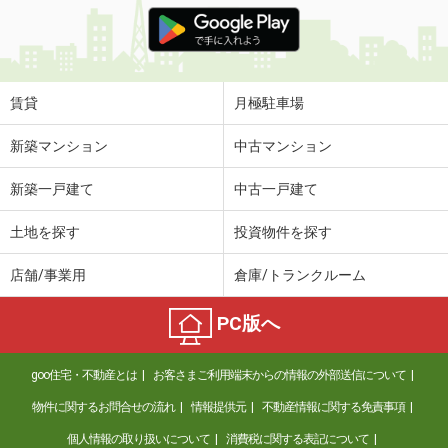
価 格
3.20万円
住 所
香川県高松市木太町
専有面積
23.18m²
間取り
1K
賃貸
月極駐車場
香川県丸亀市川西町北
新築マンション
中古マンション
価 格
4.90万円
新築一戸建て
中古一戸建て
住 所
香川県丸亀市川西町北
専有面積
52.54m²
土地を探す
投資物件を探す
間取り
3K
店舗/事業用
倉庫/トランクルーム
香川県高松市扇町１丁目
PC版へ
価 格
4万円
住 所
香川県高松市扇町１丁目
goo住宅・不動産とは
お客さまご利用端末からの情報の外部送信について
専有面積
32.59m²
間取り
1DK
物件に関するお問合せの流れ
情報提供元
不動産情報に関する免責事項
個人情報の取り扱いについて
消費税に関する表記について
香川県高松市上天神町