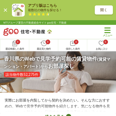
アプリ版はこちら
開く
複数社の物件を探せる！
NTTグループ運営の不動産総合サイト goo住宅・不動産
0
0
0
0
最近検索した条件
最近見た物件
保存した条件
お気に入り
香川県のWebで見学予約可能の賃貸物件
(賃貸マ
お部屋探し
ンション・アパート)
から
該当物件数52,275件
実際にお部屋を内覧してから契約を決めたい。そんな方におすす
めの、Webで見学予約可能物件を紹介します。気になる物件を見
つけたら、ご都合のよい日程ですぐに見学予約を申し込めるの