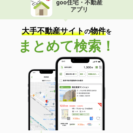
goo住宅・不動産
価 格
5.30万円
アプリ
住 所
香川県高松市木太町
専有面積
50.27m²
間取り
2DK
大手不動産サイト
物件
の
を
香川県高松市檀紙町
まとめて検索！
価 格
4.70万円
住 所
香川県高松市檀紙町
専有面積
45.77m²
間取り
2DK
香川県高松市新北町
価 格
3.90万円
住 所
香川県高松市新北町
専有面積
22.7m²
間取り
1K
香川県高松市木太町