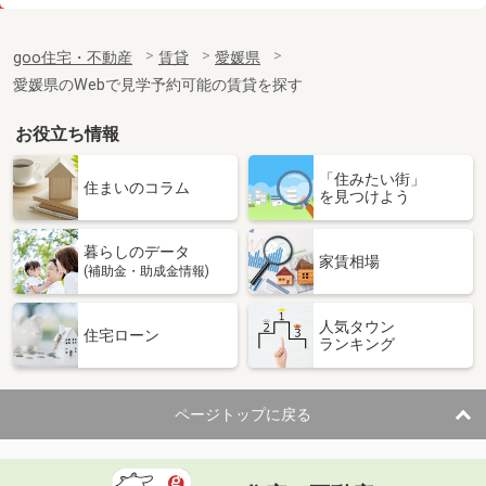
価 格
4.50万円
住 所
愛媛県松山市越智２丁目
goo住宅・不動産
賃貸
愛媛県
専有面積
26.08m²
愛媛県のWebで見学予約可能の賃貸を探す
間取り
1K
お役立ち情報
愛媛県松山市古川南２丁目
「住みたい街」
価 格
3.70万円
住まいのコラム
を見つけよう
住 所
愛媛県松山市古川南２丁目
専有面積
23.61m²
暮らしのデータ
間取り
1K
家賃相場
(補助金・助成金情報)
愛媛県松山市祝谷３丁目
人気タウン
住宅ローン
ランキング
価 格
3.90万円
住 所
愛媛県松山市祝谷３丁目
専有面積
19.87m²
ページトップに戻る
間取り
1K
愛媛県松山市居相６丁目