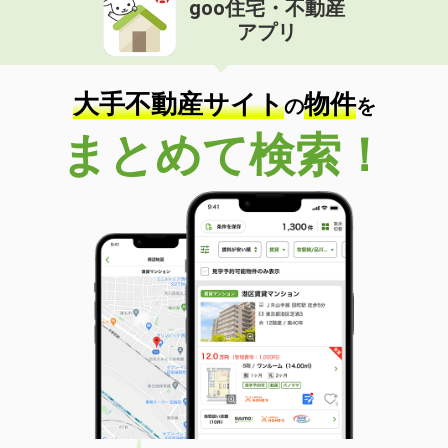
goo住宅・不動産
価 格
3.90万円
アプリ
住 所
愛媛県松山市居相６丁目
専有面積
23.18m²
間取り
1K
大手不動産サイト
物件
の
を
愛媛県松山市余戸東５丁目
まとめて検索！
価 格
3.40万円
住 所
愛媛県松山市余戸東５丁目
専有面積
23.18m²
間取り
1K
愛媛県松山市雄郡１丁目
価 格
4万円
住 所
愛媛県松山市雄郡１丁目
専有面積
19.87m²
間取り
1K
愛媛県松山市山越３丁目