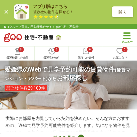
アプリ版はこちら
開く
複数社の物件を探せる！
NTTグループ運営の不動産総合サイト goo住宅・不動産
0
0
0
0
最近検索した条件
最近見た物件
保存した条件
お気に入り
愛媛県のWebで見学予約可能の賃貸物件
(賃貸マ
お部屋探し
ンション・アパート)
から
該当物件数29,109件
実際にお部屋を内覧してから契約を決めたい。そんな方におすす
めの、Webで見学予約可能物件を紹介します。気になる物件を見
つけたら、ご都合のよい日程ですぐに見学予約を申し込めるの