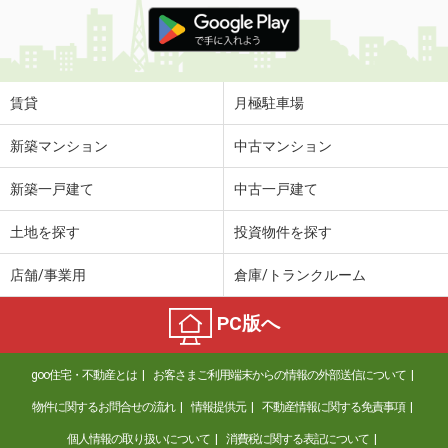
価 格
3.60万円
住 所
愛媛県松山市山越３丁目
専有面積
23.18m²
間取り
1K
賃貸
月極駐車場
愛媛県松山市南江戸２丁目
新築マンション
中古マンション
価 格
3.60万円
新築一戸建て
中古一戸建て
住 所
愛媛県松山市南江戸２丁目
専有面積
22.35m²
土地を探す
投資物件を探す
間取り
1K
店舗/事業用
倉庫/トランクルーム
愛媛県松山市東長戸３丁目
PC版へ
価 格
3.70万円
住 所
愛媛県松山市東長戸３丁目
goo住宅・不動産とは
お客さまご利用端末からの情報の外部送信について
専有面積
23.74m²
間取り
1K
物件に関するお問合せの流れ
情報提供元
不動産情報に関する免責事項
個人情報の取り扱いについて
消費税に関する表記について
愛媛県松山市北斎院町