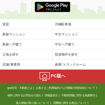
価 格
7.90万円
住 所
埼玉県越谷市大字大林
専有面積
23.18m²
間取り
1K
賃貸
月極駐車場
埼玉県さいたま市南区太田窪５丁目
新築マンション
中古マンション
価 格
8.70万円
新築一戸建て
中古一戸建て
住 所
埼玉県さいたま市南区太田窪５丁目
専有面積
53.93m²
土地を探す
投資物件を探す
間取り
2LDK
店舗/事業用
倉庫/トランクルーム
埼玉県さいたま市浦和区領家６
PC版へ
価 格
8.50万円
住 所
埼玉県さいたま市浦和区領家６
goo住宅・不動産とは
お客さまご利用端末からの情報の外部送信について
専有面積
21.2m²
間取り
1K
物件に関するお問合せの流れ
情報提供元
不動産情報に関する免責事項
個人情報の取り扱いについて
消費税に関する表記について
埼玉県川口市飯原町