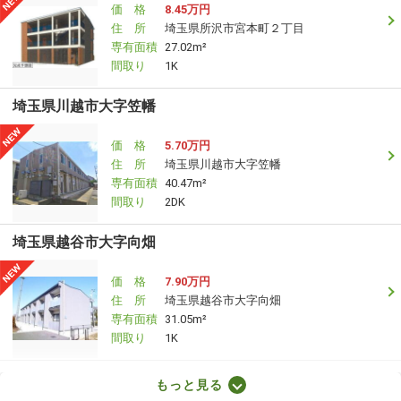
価 格
8.45万円
住 所
埼玉県所沢市宮本町２丁目
専有面積
27.02m²
間取り
1K
埼玉県川越市大字笠幡
価 格
5.70万円
住 所
埼玉県川越市大字笠幡
専有面積
40.47m²
間取り
2DK
埼玉県越谷市大字向畑
価 格
7.90万円
住 所
埼玉県越谷市大字向畑
専有面積
31.05m²
間取り
1K
埼玉県さいたま市見沼区丸ヶ崎町
もっと見る