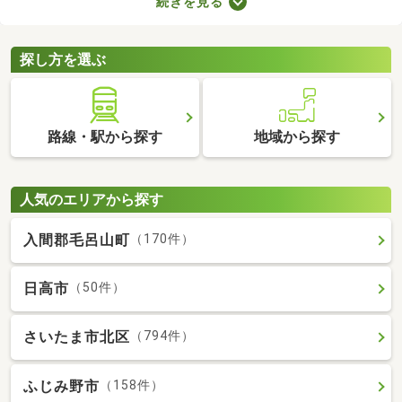
続きを見る
で、お部屋探しもスムーズに進みますよ。複数のお部屋を実際に
見比べて、快適に暮らせる物件を探してみてくださいね。
探し方を選ぶ
路線・駅から探す
地域から探す
人気のエリアから探す
入間郡毛呂山町
（170件）
日高市
（50件）
さいたま市北区
（794件）
ふじみ野市
（158件）