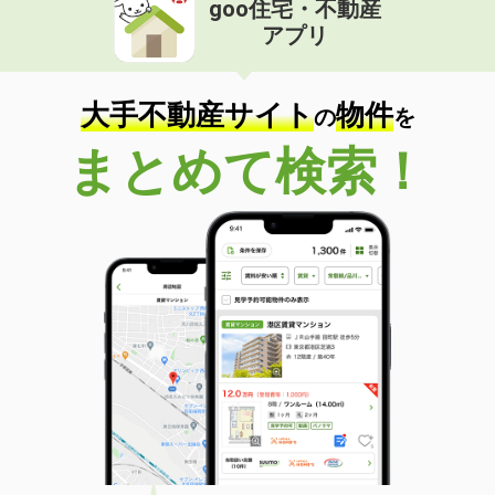
goo住宅・不動産
価 格
9.70万円
アプリ
住 所
埼玉県さいたま市北区本郷町
専有面積
62.1m²
間取り
2LDK
大手不動産サイト
物件
の
を
埼玉県所沢市和ケ原３
まとめて検索！
価 格
8.30万円
住 所
埼玉県所沢市和ケ原３
専有面積
26.5m²
間取り
ワンルーム
埼玉県さいたま市北区本郷町
価 格
9.70万円
住 所
埼玉県さいたま市北区本郷町
専有面積
62.1m²
間取り
2LDK
埼玉県越谷市大字大林