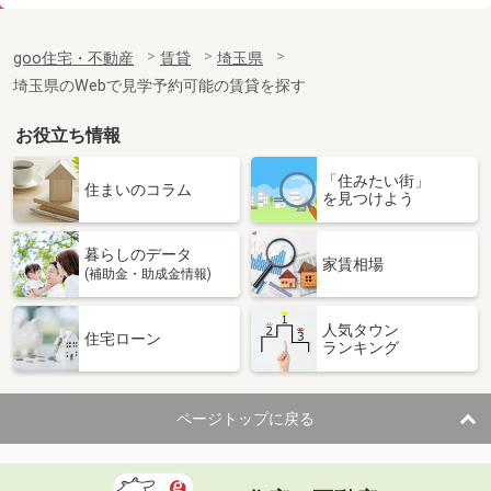
価 格
6.60万円
住 所
埼玉県さいたま市見沼区丸ヶ崎町
goo住宅・不動産
賃貸
埼玉県
専有面積
32.43m²
埼玉県のWebで見学予約可能の賃貸を探す
間取り
1K
お役立ち情報
埼玉県羽生市大字中岩瀬
「住みたい街」
価 格
6.10万円
住まいのコラム
を見つけよう
住 所
埼玉県羽生市大字中岩瀬
専有面積
35.79m²
暮らしのデータ
間取り
1LDK
家賃相場
(補助金・助成金情報)
埼玉県三郷市三郷１丁目
人気タウン
住宅ローン
ランキング
価 格
8.90万円
住 所
埼玉県三郷市三郷１丁目
専有面積
23.04m²
ページトップに戻る
間取り
ワンルーム
埼玉県さいたま市北区本郷町