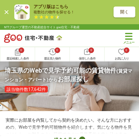
アプリ版はこちら
開く
複数社の物件を探せる！
NTTグループ運営の不動産総合サイト goo住宅・不動産
0
0
0
0
最近検索した条件
最近見た物件
保存した条件
お気に入り
埼玉県のWebで見学予約可能の賃貸物件
(賃貸マ
お部屋探し
ンション・アパート)
から
該当物件数17,642件
実際にお部屋を内覧してから契約を決めたい。そんな方におすす
めの、Webで見学予約可能物件を紹介します。気になる物件を見
つけたら、ご都合のよい日程ですぐに見学予約を申し込めるの