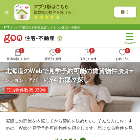
アプリ版はこちら
開く
複数社の物件を探せる！
NTTグループ運営の不動産総合サイト goo住宅・不動産
0
0
0
0
最近検索した条件
最近見た物件
保存した条件
お気に入り
北海道のWebで見学予約可能の賃貸物件
(賃貸マ
お部屋探し
ンション・アパート)
から
該当物件数85,330件
実際にお部屋を内覧してから契約を決めたい。そんな方におすす
めの、Webで見学予約可能物件を紹介します。気になる物件を見
つけたら、ご都合のよい日程ですぐに見学予約を申し込めるの