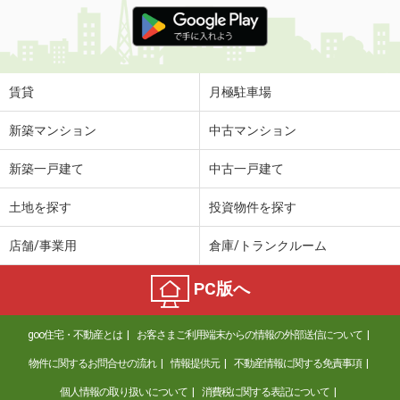
北海道帯広市西三条南３０
価 格
5万円
住 所
北海道帯広市西三条南３０
賃貸
月極駐車場
専有面積
55.87m²
間取り
2LDK
新築マンション
中古マンション
北海道札幌市厚別区厚別中央二条３丁目
新築一戸建て
中古一戸建て
価 格
5.80万円
土地を探す
投資物件を探す
住 所
北海道札幌市厚別区厚別中央二条３丁
目
店舗/事業用
倉庫/トランクルーム
専有面積
34.51m²
間取り
1LDK
PC版へ
北海道札幌市東区北二十三条東１９丁目
goo住宅・不動産とは
お客さまご利用端末からの情報の外部送信について
価 格
4万円
住 所
北海道札幌市東区北二十三条東１９丁
物件に関するお問合せの流れ
情報提供元
不動産情報に関する免責事項
目
個人情報の取り扱いについて
消費税に関する表記について
専有面積
29.16m²