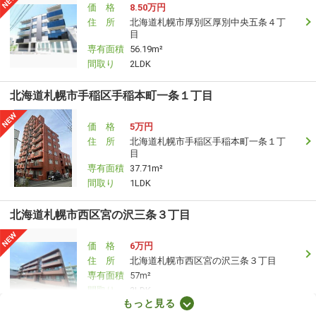
価 格
8.50万円
住 所
北海道札幌市厚別区厚別中央五条４丁
目
専有面積
56.19m²
間取り
2LDK
北海道札幌市手稲区手稲本町一条１丁目
価 格
5万円
住 所
北海道札幌市手稲区手稲本町一条１丁
目
専有面積
37.71m²
間取り
1LDK
北海道札幌市西区宮の沢三条３丁目
価 格
6万円
住 所
北海道札幌市西区宮の沢三条３丁目
専有面積
57m²
間取り
2LDK
もっと見る