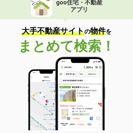
goo住宅・不動産
北海道札幌市中央区北二条東１丁目
アプリ
価 格
9.60万円
住 所
北海道札幌市中央区北二条東１丁目
大手不動産サイト
物件
専有面積
54.25m²
の
を
間取り
3LDK
まとめて検索！
北海道函館市深堀町
価 格
6.05万円
住 所
北海道函館市深堀町
専有面積
58.45m²
間取り
2LDK
北海道札幌市豊平区豊平一条１
価 格
9.50万円
住 所
北海道札幌市豊平区豊平一条１
専有面積
62.1m²
間取り
2LDK