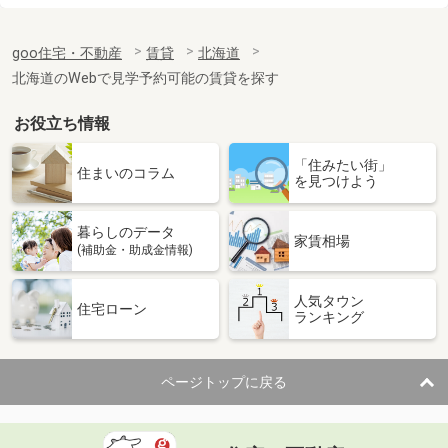
北海道札幌市北区北二十八条西９
価 格
4.70万円
goo住宅・不動産
賃貸
北海道
住 所
北海道札幌市北区北二十八条西９
北海道のWebで見学予約可能の賃貸を探す
専有面積
34.08m²
間取り
1LDK
お役立ち情報
北海道札幌市北区北二十八条西９
「住みたい街」
住まいのコラム
を見つけよう
価 格
4.70万円
住 所
北海道札幌市北区北二十八条西９
暮らしのデータ
家賃相場
専有面積
34.08m²
(補助金・助成金情報)
間取り
1LDK
人気タウン
住宅ローン
北海道札幌市白石区本郷通８丁目北
ランキング
価 格
6.40万円
住 所
北海道札幌市白石区本郷通８丁目北
ページトップに戻る
専有面積
35.15m²
間取り
1LDK