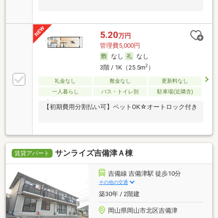
5.20
万円
管理費5,000円
なし
なし
2
3階 / 1K（25.5m
）
礼金なし
敷金なし
更新料なし
一人暮らし
バス・トイレ別
駐車場(近隣含)
【初期費用分割払い可】ペットOK☆オートロック付き
サンライズ吉備津Ａ棟
賃貸アパート
吉備線 吉備津駅 徒歩10分
その他の交通
築30年 / 2階建
岡山県岡山市北区吉備津