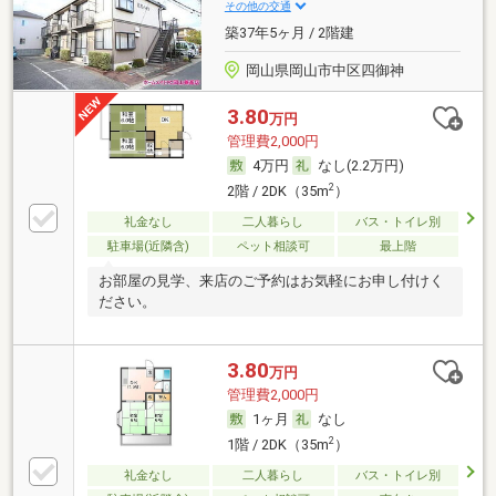
その他の交通
築37年5ヶ月 / 2階建
岡山県岡山市中区四御神
3.80
万円
管理費2,000円
4万円
なし(2.2万円)
2
2階 / 2DK（35m
）
礼金なし
二人暮らし
バス・トイレ別
駐車場(近隣含)
ペット相談可
最上階
お部屋の見学、来店のご予約はお気軽にお申し付けく
ださい。
3.80
万円
管理費2,000円
1ヶ月
なし
2
1階 / 2DK（35m
）
礼金なし
二人暮らし
バス・トイレ別