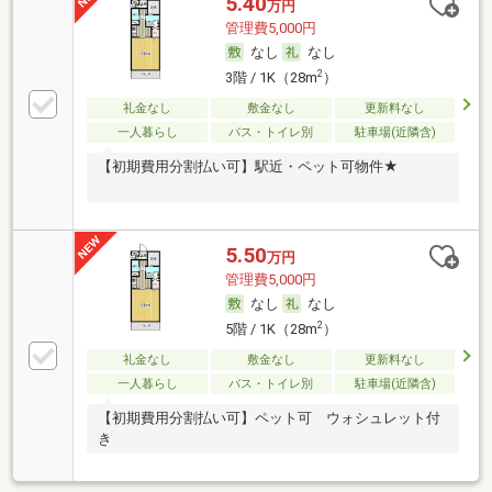
5.40
万円
管理費5,000円
なし
なし
2
3階 / 1K（28m
）
礼金なし
敷金なし
更新料なし
一人暮らし
バス・トイレ別
駐車場(近隣含)
【初期費用分割払い可】駅近・ペット可物件★
5.50
万円
管理費5,000円
なし
なし
2
5階 / 1K（28m
）
礼金なし
敷金なし
更新料なし
一人暮らし
バス・トイレ別
駐車場(近隣含)
【初期費用分割払い可】ペット可 ウォシュレット付
き