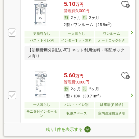
5.10
万円
管理費3,000円
2ヶ月
2ヶ月
2
2階 / ワンルーム（25.8m
）
更新料なし
一人暮らし
ワンルーム
バス・トイレ別
インターネット無料
オートロック付き
【初期費用分割払い可】ネット利用無料・宅配ボック
ス有り
5.60
万円
管理費3,000円
2ヶ月
2ヶ月
2
1階 / 1DK（30.71m
）
一人暮らし
バス・トイレ別
駐車場(近隣含)
モニタ付インターホ
収納スペース
室内洗濯機置き場
ン
残り1件を表示する