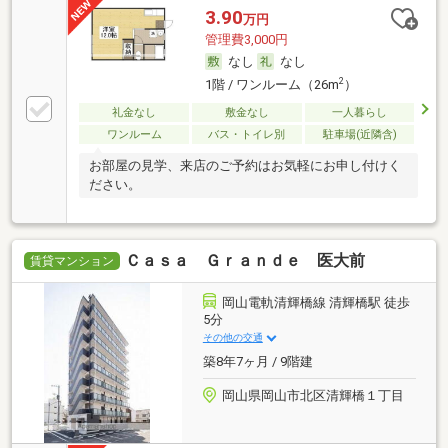
3.90
万円
管理費3,000円
なし
なし
2
1階 / ワンルーム（26m
）
礼金なし
敷金なし
一人暮らし
ワンルーム
バス・トイレ別
駐車場(近隣含)
お部屋の見学、来店のご予約はお気軽にお申し付けく
ださい。
Ｃａｓａ Ｇｒａｎｄｅ 医大前
賃貸マンション
岡山電軌清輝橋線 清輝橋駅 徒歩
5分
その他の交通
築8年7ヶ月 / 9階建
岡山県岡山市北区清輝橋１丁目