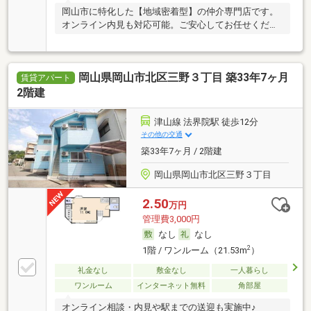
岡山市に特化した【地域密着型】の仲介専門店です。
オンライン内見も対応可能。ご安心してお任せくださ
い。
岡山県岡山市北区三野３丁目 築33年7ヶ月
賃貸アパート
2階建
津山線 法界院駅 徒歩12分
その他の交通
築33年7ヶ月 / 2階建
岡山県岡山市北区三野３丁目
2.50
万円
管理費3,000円
なし
なし
2
1階 / ワンルーム（21.53m
）
礼金なし
敷金なし
一人暮らし
ワンルーム
インターネット無料
角部屋
オンライン相談・内見や駅までの送迎も実施中♪