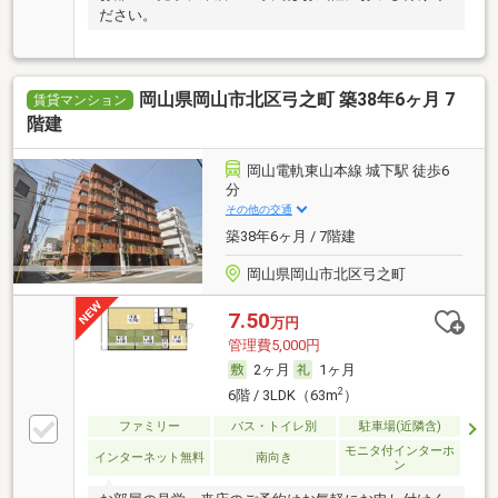
ださい。
岡山県岡山市北区弓之町 築38年6ヶ月 7
賃貸マンション
階建
岡山電軌東山本線 城下駅 徒歩6
分
その他の交通
築38年6ヶ月 / 7階建
岡山県岡山市北区弓之町
7.50
万円
管理費5,000円
2ヶ月
1ヶ月
2
6階 / 3LDK（63m
）
ファミリー
バス・トイレ別
駐車場(近隣含)
モニタ付インターホ
インターネット無料
南向き
ン