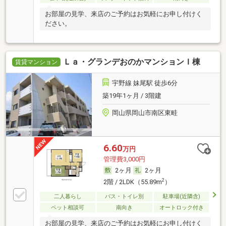
お部屋の見学、来店のご予約はお気軽にお申し付けく
ださい。
Ｌａ・グランデおのかマンションＩ棟
賃貸マンション
宇野線 妹尾駅 徒歩6分
築19年1ヶ月 / 3階建
岡山県岡山市南区東畦
6.60
万円
管理費3,000円
2ヶ月
2ヶ月
2
2階 / 2LDK（55.89m
）
二人暮らし
バス・トイレ別
駐車場(近隣含)
ペット相談可
南向き
オートロック付き
お部屋の見学、来店のご予約はお気軽にお申し付けく