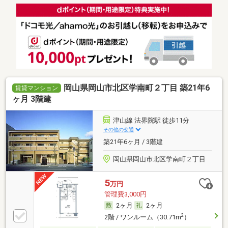
岡山県岡山市北区学南町２丁目 築21年6
賃貸マンション
ヶ月 3階建
津山線 法界院駅 徒歩11分
その他の交通
築21年6ヶ月 / 3階建
岡山県岡山市北区学南町２丁目
5
万円
管理費3,000円
2ヶ月
2ヶ月
2
2階 / ワンルーム（30.71m
）