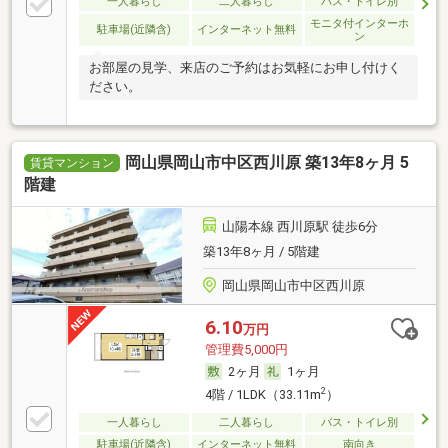
一人暮らし
二人暮らし
バス・トイレ別
モニタ付インターホ
駐車場(近隣含)
インターネット無料
ン
お部屋の見学、来店のご予約はお気軽にお申し付けく
ださい。
岡山県岡山市中区西川原 築13年8ヶ月 5
賃貸マンション
階建
山陽本線 西川原駅 徒歩6分
築13年8ヶ月 / 5階建
岡山県岡山市中区西川原
6.10
万円
管理費5,000円
2ヶ月
1ヶ月
2
4階 / 1LDK（33.11m
）
一人暮らし
二人暮らし
バス・トイレ別
駐車場(近隣含)
インターネット無料
南向き