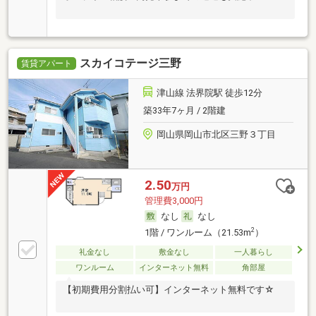
スカイコテージ三野
賃貸アパート
津山線 法界院駅 徒歩12分
築33年7ヶ月 / 2階建
岡山県岡山市北区三野３丁目
2.50
万円
管理費3,000円
なし
なし
2
1階 / ワンルーム（21.53m
）
礼金なし
敷金なし
一人暮らし
ワンルーム
インターネット無料
角部屋
【初期費用分割払い可】インターネット無料です☆