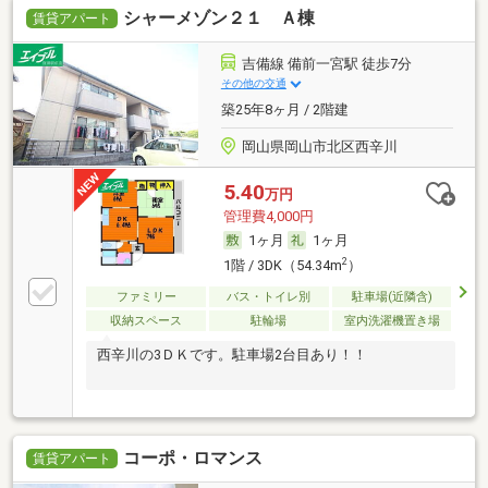
シャーメゾン２１ Ａ棟
賃貸アパート
吉備線 備前一宮駅 徒歩7分
その他の交通
築25年8ヶ月 / 2階建
岡山県岡山市北区西辛川
5.40
万円
管理費4,000円
1ヶ月
1ヶ月
2
1階 / 3DK（54.34m
）
ファミリー
バス・トイレ別
駐車場(近隣含)
収納スペース
駐輪場
室内洗濯機置き場
西辛川の3ＤＫです。駐車場2台目あり！！
コーポ・ロマンス
賃貸アパート