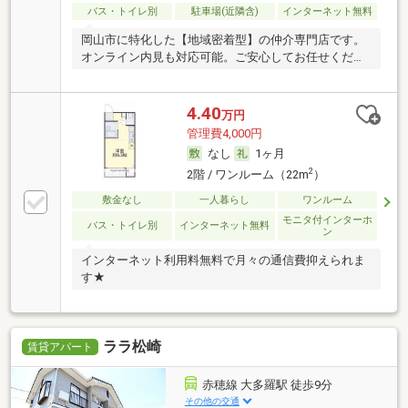
バス・トイレ別
駐車場(近隣含)
インターネット無料
岡山市に特化した【地域密着型】の仲介専門店です。
オンライン内見も対応可能。ご安心してお任せくださ
い。
4.40
万円
管理費4,000円
なし
1ヶ月
2
2階 / ワンルーム（22m
）
敷金なし
一人暮らし
ワンルーム
モニタ付インターホ
バス・トイレ別
インターネット無料
ン
インターネット利用料無料で月々の通信費抑えられま
す★
ララ松崎
賃貸アパート
赤穂線 大多羅駅 徒歩9分
その他の交通