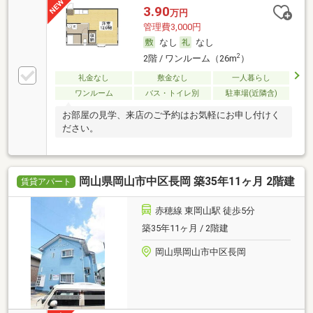
3.90
万円
管理費3,000円
なし
なし
2
2階 / ワンルーム（26m
）
礼金なし
敷金なし
一人暮らし
ワンルーム
バス・トイレ別
駐車場(近隣含)
お部屋の見学、来店のご予約はお気軽にお申し付けく
ださい。
岡山県岡山市中区長岡 築35年11ヶ月 2階建
賃貸アパート
赤穂線 東岡山駅 徒歩5分
築35年11ヶ月 / 2階建
岡山県岡山市中区長岡