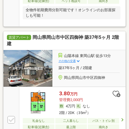
駐車場(近隣含)
ペット相談可
南向き
全物件初期費用分割可能です！オンラインのお部屋探
しも可能！
岡山県岡山市中区四御神 築37年5ヶ月 2階
賃貸アパート
建
山陽本線 東岡山駅 徒歩13分
その他の交通
築37年5ヶ月 / 2階建
岡山県岡山市中区四御神
3.80
万円
管理費2,000円
4万円
なし
2
2階 / 2DK（35m
）
礼金なし
二人暮らし
バス・トイレ別
駐車場(近隣含)
最上階
南向き