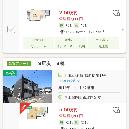
2.50
万円
管理費3,000円
なし
なし
2
2階 / ワンルーム（21.53m
）
礼金なし
敷金なし
一人暮らし
ワンルーム
インターネット無料
最上階
ＩＳ延友 Ｂ棟
賃貸アパート
山陽本線 庭瀬駅 徒歩13分
その他の交通
築14年11ヶ月 / 2階建
岡山県岡山市北区延友
5.50
万円
管理費3,500円
なし
なし
2
1階 / 1LDK（40.15m
）