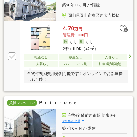
築30年11ヶ月 / 2階建
岡山県岡山市東区西大寺松崎
4.70
万円
管理費3,000円
なし
なし
2
2階 / 1LDK（42m
）
礼金なし
敷金なし
一人暮らし
二人暮らし
バス・トイレ別
駐車場(近隣含)
全物件初期費用分割可能です！オンラインのお部屋探
しも可能！
Ｐｒｉｍｒｏｓｅ
賃貸マンション
宇野線 備前西市駅 徒歩9分
その他の交通
築7年6ヶ月 / 4階建