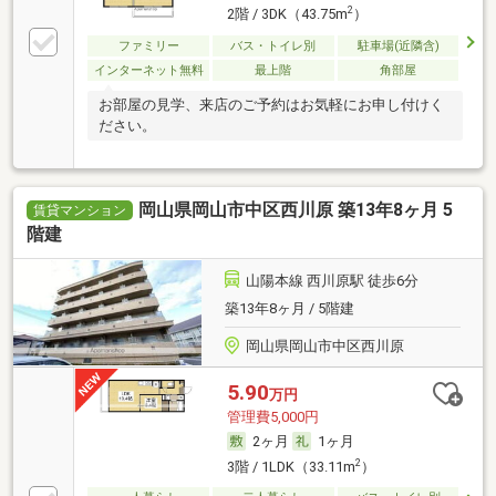
2
2階 / 3DK（43.75m
）
ファミリー
バス・トイレ別
駐車場(近隣含)
インターネット無料
最上階
角部屋
お部屋の見学、来店のご予約はお気軽にお申し付けく
ださい。
岡山県岡山市中区西川原 築13年8ヶ月 5
賃貸マンション
階建
山陽本線 西川原駅 徒歩6分
築13年8ヶ月 / 5階建
岡山県岡山市中区西川原
5.90
万円
管理費5,000円
2ヶ月
1ヶ月
2
3階 / 1LDK（33.11m
）