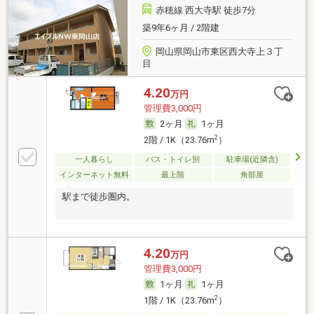
赤穂線 西大寺駅 徒歩7分
築9年6ヶ月 / 2階建
岡山県岡山市東区西大寺上３丁
目
4.20
万円
管理費3,000円
2ヶ月
1ヶ月
2
2階 / 1K（23.76m
）
一人暮らし
バス・トイレ別
駐車場(近隣含)
インターネット無料
最上階
角部屋
駅まで徒歩圏内。
4.20
万円
管理費3,000円
1ヶ月
1ヶ月
2
1階 / 1K（23.76m
）