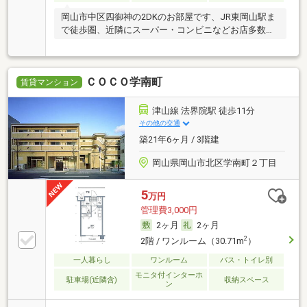
岡山市中区四御神の2DKのお部屋です、JR東岡山駅ま
で徒歩圏、近隣にスーパー・コンビニなどお店多数あ
りま
ＣＯＣＯ学南町
賃貸マンション
津山線 法界院駅 徒歩11分
その他の交通
築21年6ヶ月 / 3階建
岡山県岡山市北区学南町２丁目
5
万円
管理費3,000円
2ヶ月
2ヶ月
2
2階 / ワンルーム（30.71m
）
一人暮らし
ワンルーム
バス・トイレ別
モニタ付インターホ
駐車場(近隣含)
収納スペース
ン