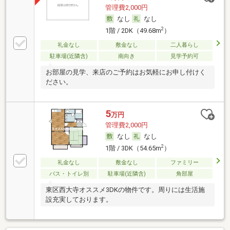
管理費2,000円
なし
なし
2
1階 / 2DK（49.68m
）
礼金なし
敷金なし
二人暮らし
駐車場(近隣含)
南向き
見学予約可
お部屋の見学、来店のご予約はお気軽にお申し付けく
ださい。
5
万円
管理費2,000円
なし
なし
2
1階 / 3DK（54.65m
）
礼金なし
敷金なし
ファミリー
バス・トイレ別
駐車場(近隣含)
角部屋
東区西大寺オススメ3DKの物件です。周りには生活施
設充実しております。