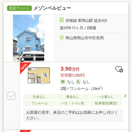
メゾンベルビュー
賃貸アパート
赤穂線 東岡山駅 徒歩5分
築35年11ヶ月 / 2階建
岡山県岡山市中区長岡
3.90
万円
管理費3,000円
なし
なし
2
2階 / ワンルーム（26m
）
礼金なし
敷金なし
一人暮らし
ワンルーム
バス・トイレ別
駐車場(近隣含)
お部屋の見学、来店のご予約はお気軽にお申し付けく
ださい。