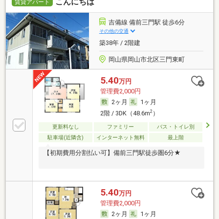
こんにちは
賃貸アパート
吉備線 備前三門駅 徒歩6分
その他の交通
築38年 / 2階建
岡山県岡山市北区三門東町
5.40
万円
管理費2,000円
2ヶ月
1ヶ月
2
2階 / 3DK（48.6m
）
更新料なし
ファミリー
バス・トイレ別
駐車場(近隣含)
インターネット無料
最上階
【初期費用分割払い可】備前三門駅徒歩圏6分★
5.40
万円
管理費2,000円
2ヶ月
1ヶ月