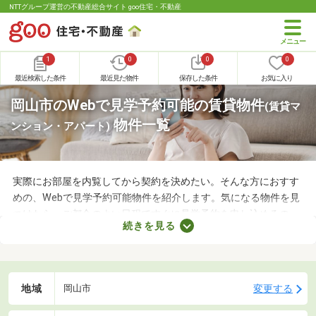
NTTグループ運営の不動産総合サイト goo住宅・不動産
1
0
0
0
最近検索した条件
最近見た物件
保存した条件
お気に入り
岡山市のWebで見学予約可能の賃貸物件
(賃貸マ
物件一覧
ンション・アパート)
実際にお部屋を内覧してから契約を決めたい。そんな方におすす
めの、Webで見学予約可能物件を紹介します。気になる物件を見
つけたら、ご都合のよい日程ですぐに見学予約を申し込めるの
続きを見る
で、お部屋探しもスムーズに進みますよ。複数のお部屋を実際に
見比べて、快適に暮らせる物件を探してみてくださいね。
地域
変更する
岡山市