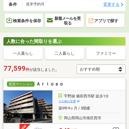
条件
変更する
見学予約可
新着メールを受
検索条件を保存
アプリで探す
取る
人数に合った間取りを選ぶ
一人暮らし
二人暮らし
ファミリー
77,599
件
が該当しました。
Ａｒｉｏｓｏ
賃貸マンション
宇野線 備前西市駅 徒歩1分
その他の交通
築9年9ヶ月 / 5階建
岡山県岡山市南区西市