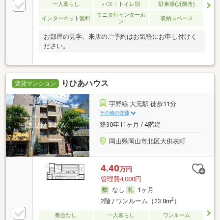
一人暮らし
バス・トイレ別
駐車場(近隣含)
モニタ付インターホ
インターネット無料
収納スペース
ン
お部屋の見学、来店のご予約はお気軽にお申し付けく
ださい。
りひあハウス
賃貸マンション
宇野線 大元駅 徒歩11分
その他の交通
築30年11ヶ月 / 4階建
岡山県岡山市北区大供表町
4.40
万円
管理費4,000円
なし
1ヶ月
2
2階 / ワンルーム（23.8m
）
敷金なし
一人暮らし
ワンルーム