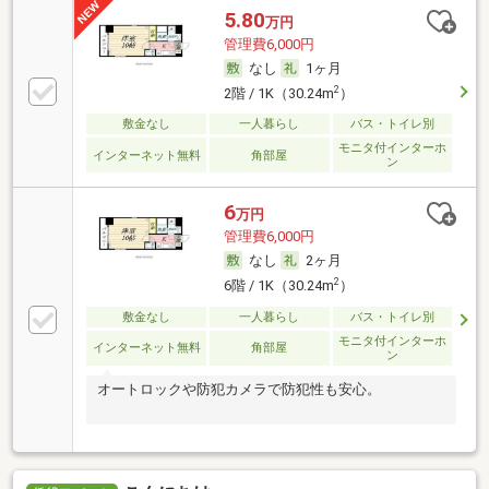
5.80
万円
管理費6,000円
なし
1ヶ月
2
2階 / 1K（30.24m
）
敷金なし
一人暮らし
バス・トイレ別
モニタ付インターホ
インターネット無料
角部屋
ン
6
万円
管理費6,000円
なし
2ヶ月
2
6階 / 1K（30.24m
）
敷金なし
一人暮らし
バス・トイレ別
モニタ付インターホ
インターネット無料
角部屋
ン
オートロックや防犯カメラで防犯性も安心。