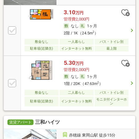
3.10
万円
管理費2,000円
なし
1ヶ月
2
2階 / 1K（24.5m
）
敷金なし
一人暮らし
バス・トイレ別
駐車場(近隣含)
インターネット無料
最上階
5.30
万円
管理費2,000円
なし
1ヶ月
2
1階 / 2DK（47.63m
）
敷金なし
二人暮らし
バス・トイレ別
モニタ付インターホ
駐車場(近隣含)
インターネット無料
ン
三和ハイツ
賃貸アパート
赤穂線 東岡山駅 徒歩15分