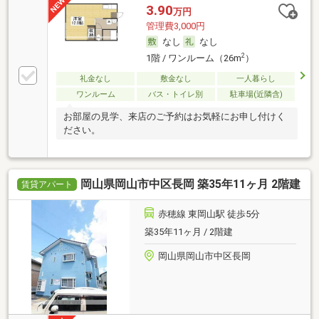
3.90
万円
管理費3,000円
なし
なし
2
1階 / ワンルーム（26m
）
礼金なし
敷金なし
一人暮らし
ワンルーム
バス・トイレ別
駐車場(近隣含)
お部屋の見学、来店のご予約はお気軽にお申し付けく
ださい。
岡山県岡山市中区長岡 築35年11ヶ月 2階建
賃貸アパート
赤穂線 東岡山駅 徒歩5分
築35年11ヶ月 / 2階建
岡山県岡山市中区長岡