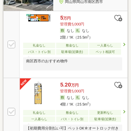
岡山県岡山市南区西市
5
万円
管理費5,000円
なし
なし
2
2階 / 1K（25.5m
）
礼金なし
敷金なし
一人暮らし
バス・トイレ別
駐車場(近隣含)
ペット相談可
南区西市のおすすめ物件
5.20
万円
管理費5,000円
なし
なし
2
4階 / 1K（25.5m
）
礼金なし
敷金なし
更新料なし
一人暮らし
バス・トイレ別
駐車場(近隣含)
【初期費用分割払い可】ペットOK☆オートロック付き