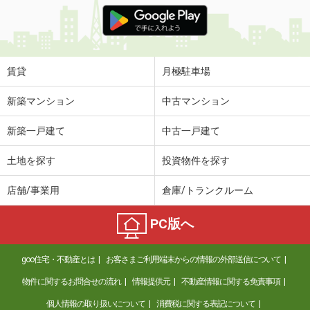
価 格
5.10万円
住 所
群馬県伊勢崎市境下渕名
専有面積
41.58m²
間取り
1LDK
賃貸
月極駐車場
群馬県高崎市剣崎町
新築マンション
中古マンション
価 格
5.25万円
新築一戸建て
中古一戸建て
住 所
群馬県高崎市剣崎町
専有面積
50.12m²
土地を探す
投資物件を探す
間取り
1LDK
店舗/事業用
倉庫/トランクルーム
群馬県高崎市上中居町
PC版へ
価 格
4.90万円
住 所
群馬県高崎市上中居町
goo住宅・不動産とは
お客さまご利用端末からの情報の外部送信について
専有面積
53.46m²
間取り
3DK
物件に関するお問合せの流れ
情報提供元
不動産情報に関する免責事項
個人情報の取り扱いについて
消費税に関する表記について
群馬県伊勢崎市連取本町