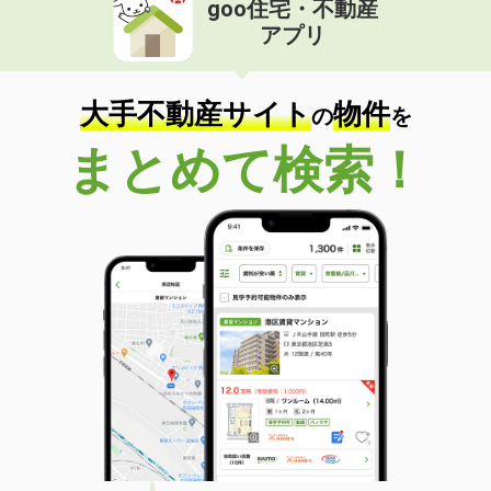
goo住宅・不動産
価 格
4.90万円
アプリ
住 所
群馬県高崎市菅谷町
専有面積
33.2m²
間取り
1K
大手不動産サイト
物件
の
を
群馬県高崎市和田町
まとめて検索！
価 格
8万円
住 所
群馬県高崎市和田町
専有面積
32.85m²
間取り
1DK
群馬県高崎市新保町
価 格
5万円
住 所
群馬県高崎市新保町
専有面積
35.72m²
間取り
ワンルーム
群馬県伊勢崎市境下渕名