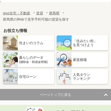
価 格
3万円
住 所
群馬県高崎市剣崎町
goo住宅・不動産
賃貸
群馬県
専有面積
22m²
群馬県のWebで見学予約可能の賃貸を探す
間取り
ワンルーム
お役立ち情報
群馬県前橋市野中町
「住みたい街」
価 格
5.70万円
住まいのコラム
を見つけよう
住 所
群馬県前橋市野中町
専有面積
58.6m²
暮らしのデータ
間取り
2LDK
家賃相場
(補助金・助成金情報)
群馬県高崎市福島町
人気タウン
住宅ローン
ランキング
価 格
4.20万円
住 所
群馬県高崎市福島町
専有面積
32.9m²
ページトップに戻る
間取り
ワンルーム
群馬県高崎市菅谷町