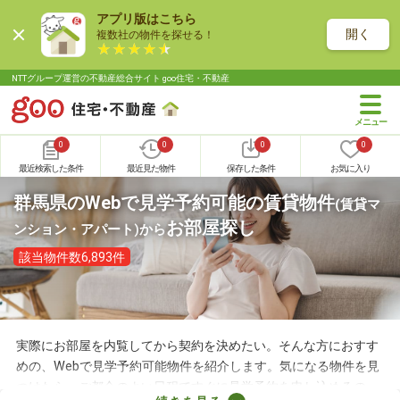
アプリ版はこちら
開く
複数社の物件を探せる！
NTTグループ運営の不動産総合サイト goo住宅・不動産
0
0
0
0
最近検索した条件
最近見た物件
保存した条件
お気に入り
群馬県のWebで見学予約可能の賃貸物件
(賃貸マ
お部屋探し
ンション・アパート)
から
該当物件数6,893件
実際にお部屋を内覧してから契約を決めたい。そんな方におすす
めの、Webで見学予約可能物件を紹介します。気になる物件を見
つけたら、ご都合のよい日程ですぐに見学予約を申し込めるの