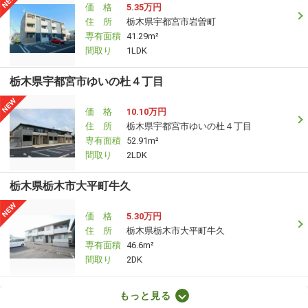
価 格
5.35万円
住 所
栃木県宇都宮市岩曽町
専有面積
41.29m²
間取り
1LDK
栃木県宇都宮市ゆいの杜４丁目
価 格
10.10万円
住 所
栃木県宇都宮市ゆいの杜４丁目
専有面積
52.91m²
間取り
2LDK
栃木県栃木市大平町牛久
価 格
5.30万円
住 所
栃木県栃木市大平町牛久
専有面積
46.6m²
間取り
2DK
栃木県宇都宮市京町
もっと見る