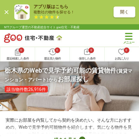
アプリ版はこちら
開く
複数社の物件を探せる！
NTTグループ運営の不動産総合サイト goo住宅・不動産
0
0
0
0
最近検索した条件
最近見た物件
保存した条件
お気に入り
栃木県のWebで見学予約可能の賃貸物件
(賃貸マ
お部屋探し
ンション・アパート)
から
該当物件数26,916件
実際にお部屋を内覧してから契約を決めたい。そんな方におすす
めの、Webで見学予約可能物件を紹介します。気になる物件を見
つけたら、ご都合のよい日程ですぐに見学予約を申し込めるの