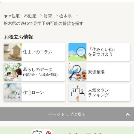
価 格
6.50万円
住 所
栃木県宇都宮市京町
goo住宅・不動産
賃貸
栃木県
専有面積
51.3m²
栃木県のWebで見学予約可能の賃貸を探す
間取り
1LDK
お役立ち情報
栃木県宇都宮市茂原町
「住みたい街」
価 格
5.10万円
住まいのコラム
を見つけよう
住 所
栃木県宇都宮市茂原町
専有面積
37.54m²
暮らしのデータ
間取り
1LDK
家賃相場
(補助金・助成金情報)
栃木県宇都宮市栄町
人気タウン
住宅ローン
ランキング
価 格
7.50万円
住 所
栃木県宇都宮市栄町
専有面積
51.3m²
ページトップに戻る
間取り
1LDK
栃木県足利市有楽町