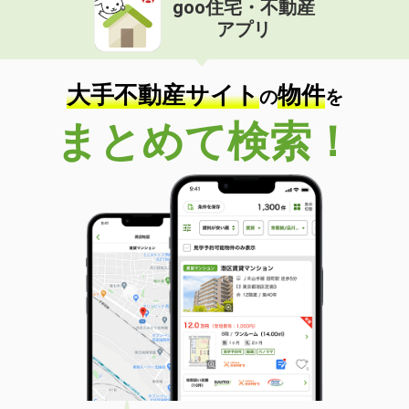
goo住宅・不動産
価 格
5.70万円
アプリ
住 所
栃木県足利市有楽町
専有面積
46.17m²
間取り
1LDK
大手不動産サイト
物件
の
を
栃木県佐野市植上町
まとめて検索！
価 格
4万円
住 所
栃木県佐野市植上町
専有面積
23.71m²
間取り
1K
栃木県下野市駅東１
価 格
4.30万円
住 所
栃木県下野市駅東１
専有面積
20.28m²
間取り
1K
栃木県佐野市若松町