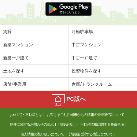
価 格
4万円
住 所
栃木県佐野市若松町
専有面積
69.51m²
間取り
5DK
賃貸
月極駐車場
栃木県栃木市城内町２丁目
新築マンション
中古マンション
価 格
5.90万円
新築一戸建て
中古一戸建て
住 所
栃木県栃木市城内町２丁目
専有面積
57.93m²
土地を探す
投資物件を探す
間取り
2LDK
店舗/事業用
倉庫/トランクルーム
栃木県下都賀郡壬生町中央町
PC版へ
価 格
5.95万円
住 所
栃木県下都賀郡壬生町中央町
goo住宅・不動産とは
お客さまご利用端末からの情報の外部送信について
専有面積
50.53m²
間取り
2LDK
物件に関するお問合せの流れ
情報提供元
不動産情報に関する免責事項
個人情報の取り扱いについて
消費税に関する表記について
栃木県宇都宮市砥上町