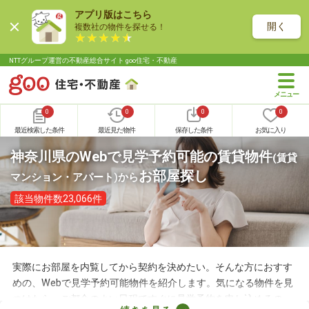
アプリ版はこちら
開く
複数社の物件を探せる！
NTTグループ運営の不動産総合サイト goo住宅・不動産
0
0
0
0
最近検索した条件
最近見た物件
保存した条件
お気に入り
神奈川県のWebで見学予約可能の賃貸物件
(賃貸
お部屋探し
マンション・アパート)
から
該当物件数23,066件
実際にお部屋を内覧してから契約を決めたい。そんな方におすす
めの、Webで見学予約可能物件を紹介します。気になる物件を見
つけたら、ご都合のよい日程ですぐに見学予約を申し込めるの