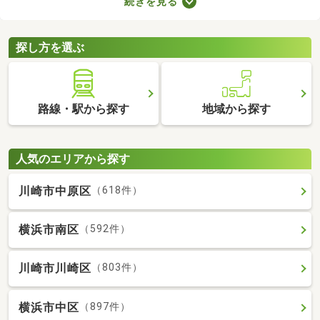
続きを見る
で、お部屋探しもスムーズに進みますよ。複数のお部屋を実際に
見比べて、快適に暮らせる物件を探してみてくださいね。
探し方を選ぶ
路線・駅から探す
地域から探す
人気のエリアから探す
川崎市中原区
（618件）
横浜市南区
（592件）
川崎市川崎区
（803件）
横浜市中区
（897件）