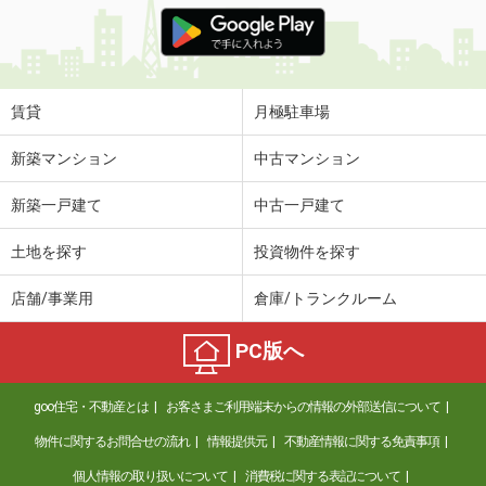
価 格
8.70万円
住 所
神奈川県横浜市港北区小机町
専有面積
23.18m²
間取り
1K
賃貸
月極駐車場
神奈川県平塚市錦町
新築マンション
中古マンション
価 格
6.30万円
新築一戸建て
中古一戸建て
住 所
神奈川県平塚市錦町
専有面積
19.87m²
土地を探す
投資物件を探す
間取り
1K
店舗/事業用
倉庫/トランクルーム
神奈川県横浜市港北区樽町１丁目
PC版へ
価 格
10.30万円
住 所
神奈川県横浜市港北区樽町１丁目
goo住宅・不動産とは
お客さまご利用端末からの情報の外部送信について
専有面積
20.28m²
間取り
1K
物件に関するお問合せの流れ
情報提供元
不動産情報に関する免責事項
個人情報の取り扱いについて
消費税に関する表記について
神奈川県川崎市多摩区登戸