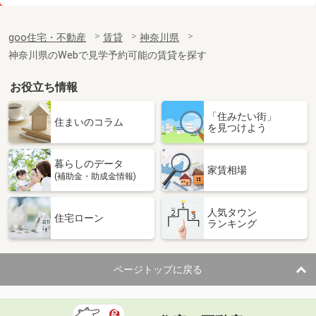
価 格
6.50万円
住 所
神奈川県相模原市緑区相原４丁目
goo住宅・不動産
賃貸
神奈川県
専有面積
19.87m²
神奈川県のWebで見学予約可能の賃貸を探す
間取り
1K
お役立ち情報
神奈川県横浜市神奈川区子安通１
「住みたい街」
価 格
7.50万円
住まいのコラム
を見つけよう
住 所
神奈川県横浜市神奈川区子安通１
専有面積
24.74m²
暮らしのデータ
間取り
1K
家賃相場
(補助金・助成金情報)
神奈川県横浜市港北区日吉５
人気タウン
住宅ローン
ランキング
価 格
9.30万円
住 所
神奈川県横浜市港北区日吉５
専有面積
19.87m²
ページトップに戻る
間取り
1K
神奈川県横浜市港北区日吉２