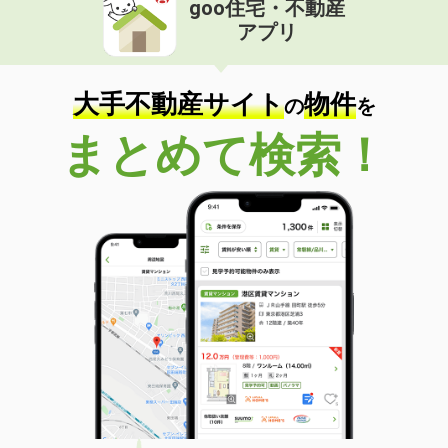
goo住宅・不動産
価 格
5.50万円
アプリ
住 所
神奈川県横浜市港北区日吉２
専有面積
20m²
間取り
1K
大手不動産サイト
物件
の
を
神奈川県横浜市金沢区六浦１丁目
まとめて検索！
価 格
10.40万円
住 所
神奈川県横浜市金沢区六浦１丁目
専有面積
26.14m²
間取り
1K
神奈川県横浜市金沢区六浦１丁目
価 格
10.40万円
住 所
神奈川県横浜市金沢区六浦１丁目
専有面積
26.14m²
間取り
1K
神奈川県横浜市港北区小机町