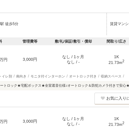
駅 徒歩5分
賃貸マンシ
料
管理費等
敷/礼/保証/敷引・償却
間取り/広さ
なし / 1ヶ月
1K
3,000円
万円
2
なし / -
21.73m
トイレ別
南向き
モニタ付インターホン
オートロック付き
収納スペース
ートロック★宅配ボックス★全室遮音仕様♪オートロック＆防犯カメラ付きで安心
お気に入り
なし / 1ヶ月
1K
3,000円
万円
2
なし / -
21.73m