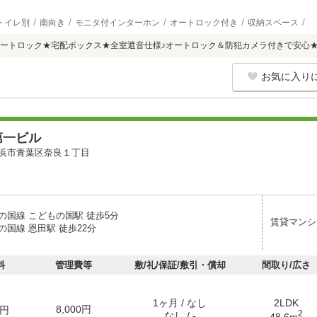
トイレ別
南向き
モニタ付インターホン
オートロック付き
収納スペース
ートロック★宅配ボックス★全室遮音仕様♪オートロック＆防犯カメラ付きで安心
お気に入り
第一ビル
浜市青葉区奈良１丁目
の国線 こどもの国駅 徒歩5分
賃貸マンシ
国線 恩田駅 徒歩22分
料
管理費等
敷/礼/保証/敷引・償却
間取り/広さ
1ヶ月 / なし
2LDK
8,000円
円
2
なし / -
48.6m