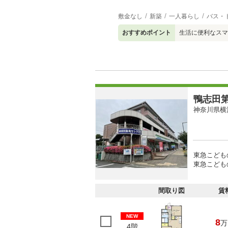
敷金なし
新築
一人暮らし
バス・
おすすめポイント
生活に便利なスマ
鴨志田
神奈川県横
東急こども
東急こどもの
間取り図
賃
NEW
8
万
4階