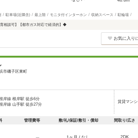
別
駐車場(近隣含)
最上階
モニタ付インターホン
収納スペース
駐輪場
育相談可】【都市ガス対応で経済的】◆
お気に入り
ル
浜市磯子区東町
根岸線 根岸駅 徒歩6分
賃貸マンシ
岸線 山手駅 徒歩27分
料
管理費等
敷/礼/保証/敷引・償却
間取り/広さ
2DK
1ヶ月 / なし