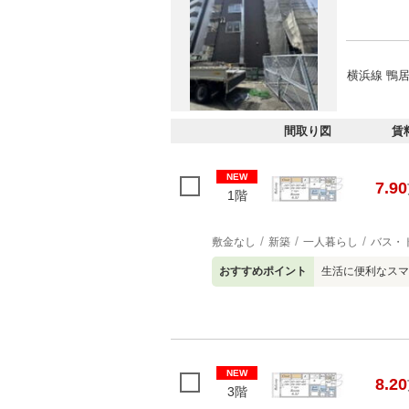
横浜線 鴨居
間取り図
賃
NEW
7.90
1階
敷金なし
新築
一人暮らし
バス・
おすすめポイント
生活に便利なスマ
NEW
8.20
3階