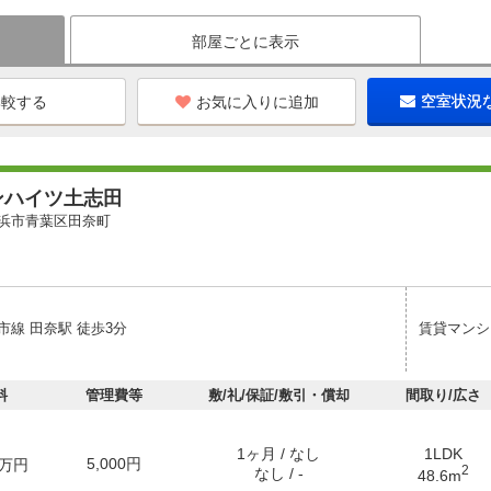
部屋ごとに表示
お気に入りに追加
空室状況
ンハイツ土志田
浜市青葉区田奈町
市線 田奈駅 徒歩3分
賃貸マンシ
料
管理費等
敷/礼/保証/敷引・償却
間取り/広さ
1ヶ月 / なし
1LDK
5,000円
万円
2
なし / -
48.6m