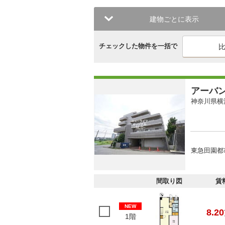
建物ごとに表示
チェックした物件を一括で
アーバ
神奈川県横
東急田園都
間取り図
賃
NEW
8.20
1階