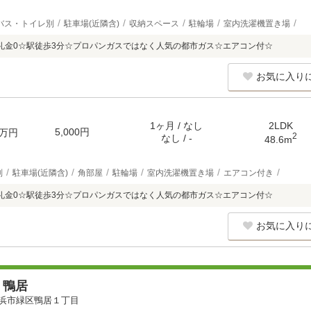
バス・トイレ別
駐車場(近隣含)
収納スペース
駐輪場
室内洗濯機置き場
☆礼金0☆駅徒歩3分☆プロパンガスではなく人気の都市ガス☆エアコン付☆
お気に入り
1ヶ月 / なし
2LDK
5,000円
万円
2
なし / -
48.6m
別
駐車場(近隣含)
角部屋
駐輪場
室内洗濯機置き場
エアコン付き
☆礼金0☆駅徒歩3分☆プロパンガスではなく人気の都市ガス☆エアコン付☆
お気に入り
・鴨居
浜市緑区鴨居１丁目