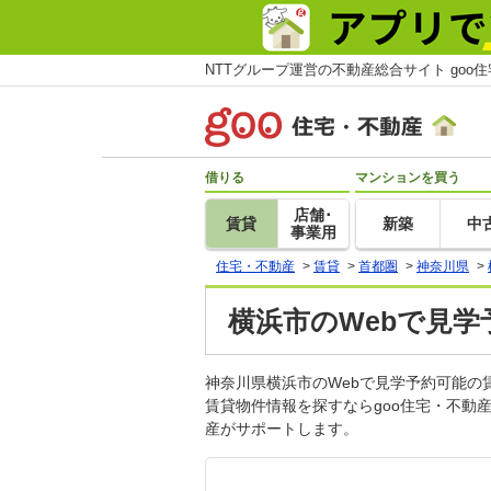
NTTグループ運営の不動産総合サイト goo
借りる
マンションを買う
店舗･
賃貸
新築
中
事業用
住宅・不動産
>
賃貸
>
首都圏
>
神奈川県
>
横浜市のWebで見学
神奈川県横浜市のWebで見学予約可能
賃貸物件情報を探すならgoo住宅・不動
産がサポートします。