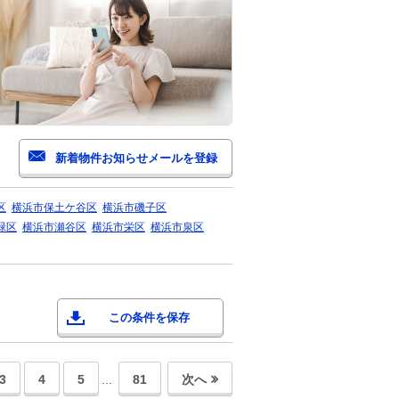
区
横浜市保土ケ谷区
横浜市磯子区
緑区
横浜市瀬谷区
横浜市栄区
横浜市泉区
この条件を保存
3
4
5
81
次へ
…