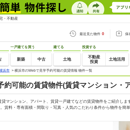
住宅・不動産
0
最近見た物件
保
一戸建てを買う
建てる
投資する
不動産
古
新築
中古
土地
土地活用
投資
横浜市
>
横浜市のWebで見学予約可能の賃貸情報 物件一覧
予約可能の賃貸物件(賃貸マンション・ア
の賃貸マンション、アパート、賃貸一戸建てなどの賃貸物件をご紹介しま
産。賃料・専有面積・間取り・写真・人気のこだわり条件から物件を簡単