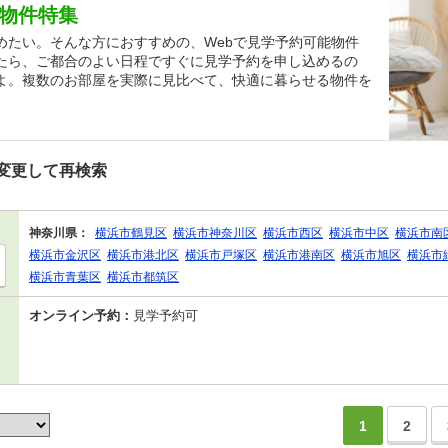
貸物件特集
めたい。そんな方におすすめの、Webで見学予約可能物件
たら、ご都合のよい日程ですぐに見学予約を申し込めるの
よ。複数のお部屋を実際に見比べて、快適に暮らせる物件を
変更して再検索
神奈川県：
横浜市鶴見区
横浜市神奈川区
横浜市西区
横浜市中区
横浜市南
横浜市金沢区
横浜市港北区
横浜市戸塚区
横浜市港南区
横浜市旭区
横浜市
横浜市青葉区
横浜市都筑区
オンライン予約：
見学予約可
1
2