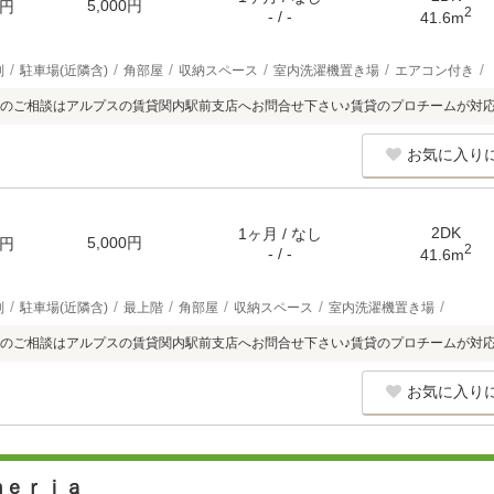
5,000円
円
2
- / -
41.6m
別
駐車場(近隣含)
角部屋
収納スペース
室内洗濯機置き場
エアコン付き
のご相談はアルプスの賃貸関内駅前支店へお問合せ下さい♪賃貸のプロチームが対
お気に入り
2DK
1ヶ月 / なし
5,000円
円
2
- / -
41.6m
別
駐車場(近隣含)
最上階
角部屋
収納スペース
室内洗濯機置き場
のご相談はアルプスの賃貸関内駅前支店へお問合せ下さい♪賃貸のプロチームが対
お気に入り
ｍｅｒｉａ