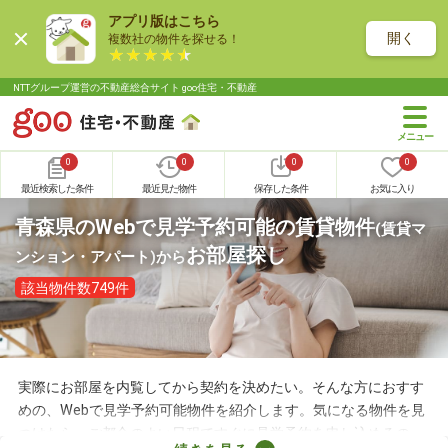
アプリ版はこちら
開く
複数社の物件を探せる！
NTTグループ運営の不動産総合サイト goo住宅・不動産
0
0
0
0
最近検索した条件
最近見た物件
保存した条件
お気に入り
青森県のWebで見学予約可能の賃貸物件
(賃貸マ
お部屋探し
ンション・アパート)
から
該当物件数749件
実際にお部屋を内覧してから契約を決めたい。そんな方におすす
めの、Webで見学予約可能物件を紹介します。気になる物件を見
つけたら、ご都合のよい日程ですぐに見学予約を申し込めるの