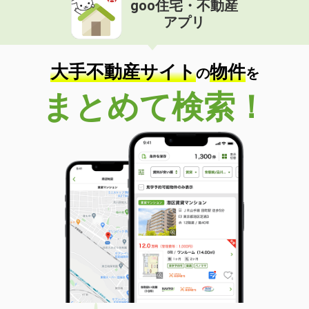
goo住宅・不動産
価 格
4.70万円
アプリ
住 所
青森県八戸市大字湊町字下条
専有面積
35.55m²
間取り
1LDK
大手不動産サイト
物件
の
を
青森県弘前市大字早稲田３
まとめて検索！
価 格
4.60万円
住 所
青森県弘前市大字早稲田３
専有面積
33.04m²
間取り
1LDK
青森県八戸市大字長苗代字内前田
価 格
5.80万円
住 所
青森県八戸市大字長苗代字内前田
専有面積
23.18m²
間取り
1K
青森県八戸市江陽４