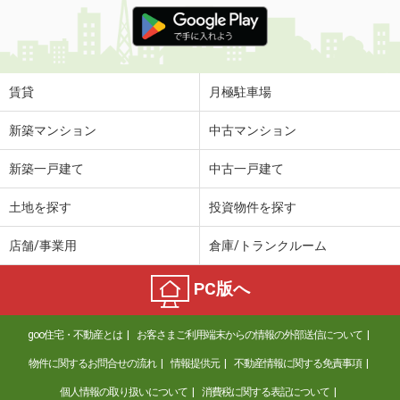
価 格
5.40万円
住 所
青森県八戸市江陽４
専有面積
61.87m²
間取り
2LDK
賃貸
月極駐車場
青森県青森市富田２
新築マンション
中古マンション
価 格
4.70万円
新築一戸建て
中古一戸建て
住 所
青森県青森市富田２
専有面積
26.08m²
土地を探す
投資物件を探す
間取り
1K
店舗/事業用
倉庫/トランクルーム
青森県青森市金沢３
PC版へ
価 格
4.70万円
住 所
青森県青森市金沢３
goo住宅・不動産とは
お客さまご利用端末からの情報の外部送信について
専有面積
23.18m²
間取り
1K
物件に関するお問合せの流れ
情報提供元
不動産情報に関する免責事項
個人情報の取り扱いについて
消費税に関する表記について
青森県青森市原別５