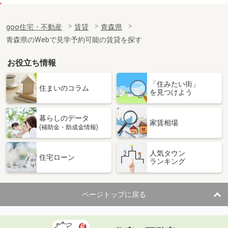
価 格
2.20万円
住 所
青森県八戸市大字白銀町字三島上
goo住宅・不動産
賃貸
青森県
専有面積
19.44m²
青森県のWebで見学予約可能の賃貸を探す
間取り
1K
お役立ち情報
青森県八戸市根城１
「住みたい街」
価 格
4.60万円
住まいのコラム
を見つけよう
住 所
青森県八戸市根城１
専有面積
26.08m²
暮らしのデータ
間取り
1K
家賃相場
(補助金・助成金情報)
青森県弘前市大字田園４丁目
人気タウン
住宅ローン
ランキング
価 格
5.90万円
住 所
青森県弘前市大字田園４丁目
専有面積
50.8m²
ページトップに戻る
間取り
1LDK
青森県八戸市大字湊町字下条