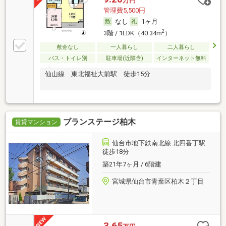
万円
管理費5,500円
なし
1ヶ月
2
3階 / 1LDK（40.34m
）
敷金なし
一人暮らし
二人暮らし
バス・トイレ別
駐車場(近隣含)
インターネット無料
仙山線 東北福祉大前駅 徒歩15分
ブランステージ柏木
賃貸マンション
仙台市地下鉄南北線 北四番丁駅
徒歩18分
築21年7ヶ月 / 6階建
宮城県仙台市青葉区柏木２丁目
3.65