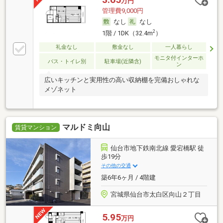
万円
管理費9,000円
なし
なし
2
1階 / 1DK（32.4m
）
礼金なし
敷金なし
一人暮らし
モニタ付インターホ
バス・トイレ別
駐車場(近隣含)
ン
広いキッチンと実用性の高い収納棚を完備おしゃれな
メゾネット
マルドミ向山
賃貸マンション
仙台市地下鉄南北線 愛宕橋駅 徒
歩19分
その他の交通
築6年6ヶ月 / 4階建
宮城県仙台市太白区向山２丁目
5.95
万円