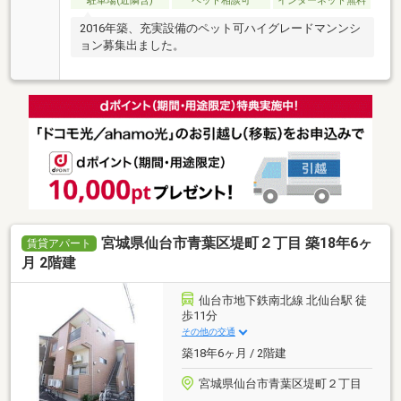
駐車場(近隣含)
ペット相談可
インターネット無料
2016年築、充実設備のペット可ハイグレードマンンシ
ョン募集出ました。
宮城県仙台市青葉区堤町２丁目 築18年6ヶ
賃貸アパート
月 2階建
仙台市地下鉄南北線 北仙台駅 徒
歩11分
その他の交通
築18年6ヶ月 / 2階建
宮城県仙台市青葉区堤町２丁目