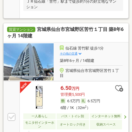
ＪＲ仙石線「苦竹」駅まで徒歩約1分の好立地なマン
ション
宮城県仙台市宮城野区苦竹１丁目 築8年6
賃貸マンション
ヶ月 14階建
仙石線 苦竹駅 徒歩1分
その他の交通
築8年6ヶ月 / 14階建
宮城県仙台市宮城野区苦竹１丁
目
6.50
万円
管理費5,500円
6.5万円
6.5万円
2
6階 / 1K（32m
）
一人暮らし
バス・トイレ別
インターネット無料
モニタ付インターホ
オートロック付き
収納スペース
ン