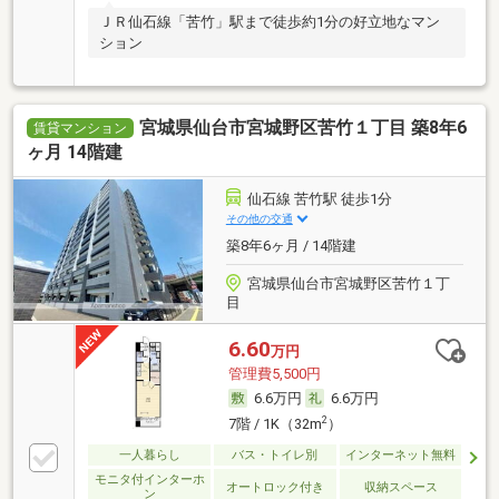
ＪＲ仙石線「苦竹」駅まで徒歩約1分の好立地なマン
ション
宮城県仙台市宮城野区苦竹１丁目 築8年6
賃貸マンション
ヶ月 14階建
仙石線 苦竹駅 徒歩1分
その他の交通
築8年6ヶ月 / 14階建
宮城県仙台市宮城野区苦竹１丁
目
6.60
万円
管理費5,500円
6.6万円
6.6万円
2
7階 / 1K（32m
）
一人暮らし
バス・トイレ別
インターネット無料
モニタ付インターホ
オートロック付き
収納スペース
ン