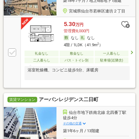
築18年7ヶ月 / 地上6階地下1階建
宮城県仙台市若林区連坊２丁目
5.30
万円
管理費8,000円
なし
なし
2
4階 / 1LDK（41.9m
）
礼金なし
敷金なし
一人暮らし
二人暮らし
バス・トイレ別
駐車場(近隣含)
浴室乾燥機、コンビニ徒歩5分、床暖房
アーバンレジデンス二日町
賃貸マンション
仙台市地下鉄南北線 北四番丁駅
徒歩4分
その他の交通
築1年6ヶ月 / 13階建