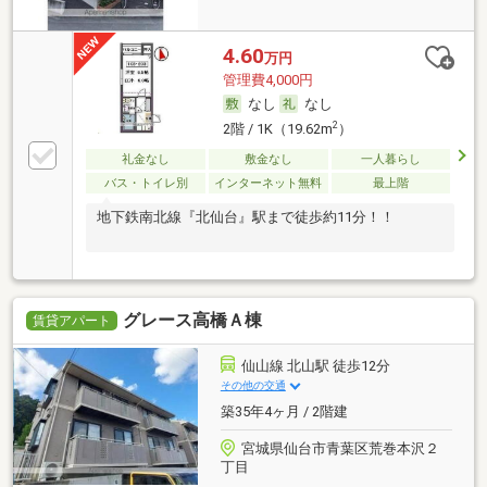
4.60
万円
管理費4,000円
なし
なし
2
2階 / 1K（19.62m
）
礼金なし
敷金なし
一人暮らし
バス・トイレ別
インターネット無料
最上階
地下鉄南北線『北仙台』駅まで徒歩約11分！！
グレース高橋Ａ棟
賃貸アパート
仙山線 北山駅 徒歩12分
その他の交通
築35年4ヶ月 / 2階建
宮城県仙台市青葉区荒巻本沢２
丁目