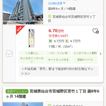
その他の交通
築8年6ヶ月 / 14階建
宮城県仙台市宮城野区苦竹１丁
目
6.70
万円
管理費5,500円
6.7万円
6.7万円
2
11階 / 1K（32m
）
一人暮らし
バス・トイレ別
インターネット無料
モニタ付インターホ
オートロック付き
収納スペース
ン
ＪＲ仙石線「苦竹」駅まで徒歩約1分の好立地なマン
ション
宮城県仙台市宮城野区苦竹１丁目 築8年6
賃貸マンション
ヶ月 14階建