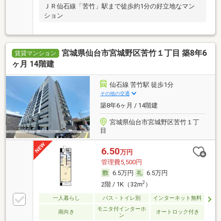
ＪＲ仙石線「苦竹」駅まで徒歩約1分の好立地なマン
ション
宮城県仙台市宮城野区苦竹１丁目 築8年6
賃貸マンション
ヶ月 14階建
仙石線 苦竹駅 徒歩1分
その他の交通
築8年6ヶ月 / 14階建
宮城県仙台市宮城野区苦竹１丁
目
6.50
万円
管理費5,500円
6.5万円
6.5万円
2
2階 / 1K（32m
）
一人暮らし
バス・トイレ別
インターネット無料
モニタ付インターホ
南向き
オートロック付き
ン