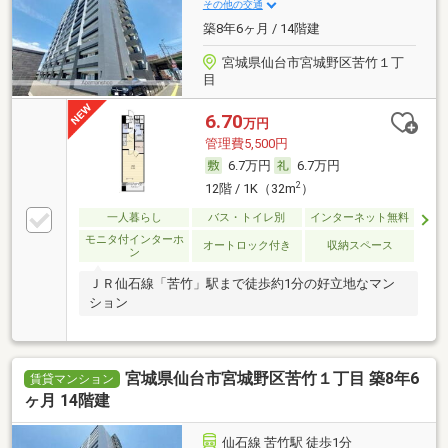
その他の交通
築8年6ヶ月 / 14階建
宮城県仙台市宮城野区苦竹１丁
目
6.70
万円
管理費5,500円
6.7万円
6.7万円
2
12階 / 1K（32m
）
一人暮らし
バス・トイレ別
インターネット無料
モニタ付インターホ
オートロック付き
収納スペース
ン
ＪＲ仙石線「苦竹」駅まで徒歩約1分の好立地なマン
ション
宮城県仙台市宮城野区苦竹１丁目 築8年6
賃貸マンション
ヶ月 14階建
仙石線 苦竹駅 徒歩1分