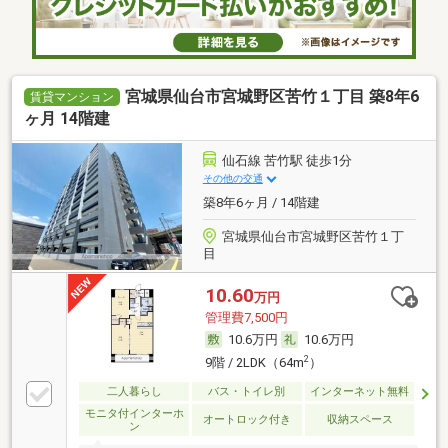
宮城県仙台市宮城野区苦竹１丁目 築8年6
賃貸マンション
ヶ月 14階建
仙石線 苦竹駅 徒歩1分
その他の交通
築8年6ヶ月 / 14階建
宮城県仙台市宮城野区苦竹１丁
目
10.60
万円
管理費7,500円
10.6万円
10.6万円
2
9階 / 2LDK（64m
）
二人暮らし
バス・トイレ別
インターネット無料
モニタ付インターホ
オートロック付き
収納スペース
ン