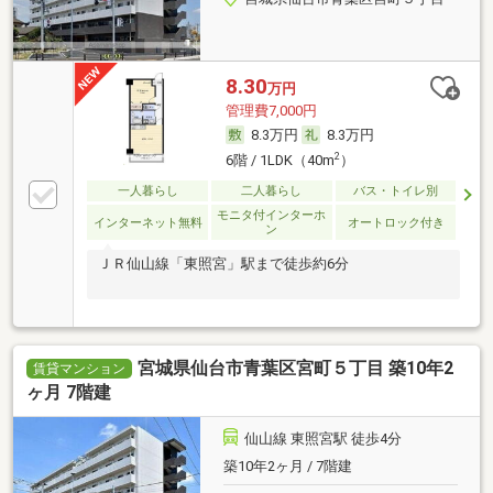
8.30
万円
管理費7,000円
8.3万円
8.3万円
2
6階 / 1LDK（40m
）
一人暮らし
二人暮らし
バス・トイレ別
モニタ付インターホ
インターネット無料
オートロック付き
ン
ＪＲ仙山線「東照宮」駅まで徒歩約6分
宮城県仙台市青葉区宮町５丁目 築10年2
賃貸マンション
ヶ月 7階建
仙山線 東照宮駅 徒歩4分
築10年2ヶ月 / 7階建