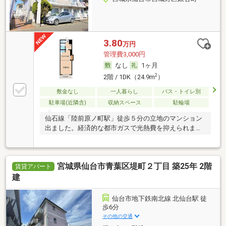
3.80
万円
管理費3,000円
なし
1ヶ月
2
2階 / 1DK（24.9m
）
敷金なし
一人暮らし
バス・トイレ別
駐車場(近隣含)
収納スペース
駐輪場
仙石線「陸前原ノ町駅」徒歩５分の立地のマンション
出ました。経済的な都市ガスで光熱費を抑えられま
す。
宮城県仙台市青葉区堤町２丁目 築25年 2階
賃貸アパート
建
仙台市地下鉄南北線 北仙台駅 徒
歩6分
その他の交通