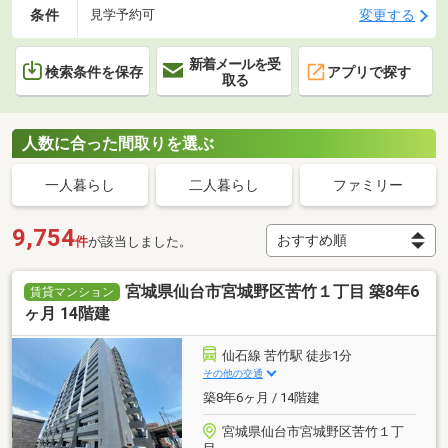
条件
変更する
見学予約可
新着メールを受
検索条件を保存
アプリで探す
取る
人数に合った間取りを選ぶ
一人暮らし
二人暮らし
ファミリー
9,754
件
が該当しました。
宮城県仙台市宮城野区苦竹１丁目 築8年6
賃貸マンション
ヶ月 14階建
仙石線 苦竹駅 徒歩1分
その他の交通
築8年6ヶ月 / 14階建
宮城県仙台市宮城野区苦竹１丁