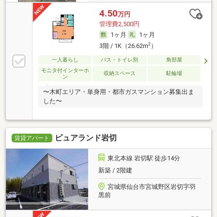
4.50
万円
管理費2,500円
1ヶ月
1ヶ月
2
3階 / 1K（26.62m
）
一人暮らし
バス・トイレ別
角部屋
モニタ付インターホ
収納スペース
駐輪場
ン
〜木町エリア・単身用・都市ガスマンション募集出ま
した〜
ピュアランド岩切
賃貸アパート
東北本線 岩切駅 徒歩14分
新築 / 2階建
宮城県仙台市宮城野区岩切字羽
黒前