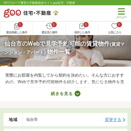
NTTグループ運営の不動産総合サイト goo住宅・不動産
1
0
0
0
最近検索した条件
最近見た物件
保存した条件
お気に入り
仙台市のWebで見学予約可能の賃貸物件
(賃貸マ
物件一覧
ンション・アパート)
実際にお部屋を内覧してから契約を決めたい。そんな方におすす
めの、Webで見学予約可能物件を紹介します。気になる物件を見
つけたら、ご都合のよい日程ですぐに見学予約を申し込めるの
続きを見る
で、お部屋探しもスムーズに進みますよ。複数のお部屋を実際に
見比べて、快適に暮らせる物件を探してみてくださいね。
地域
変更する
仙台市