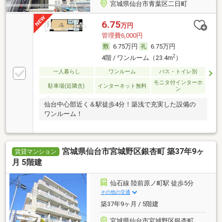
宮城県仙台市青葉区二日町
6.75
万円
管理費6,000円
6.75万円
6.75万円
2
4階 / ワンルーム（23.4m
）
一人暮らし
ワンルーム
バス・トイレ別
モニタ付インターホ
駐車場(近隣含)
インターネット無料
ン
仙台中心部近く＆駅徒歩4分！築浅で充実した設備の
ワンルーム！
宮城県仙台市宮城野区銀杏町 築37年9ヶ
賃貸マンション
月 5階建
仙石線 陸前原ノ町駅 徒歩5分
その他の交通
築37年9ヶ月 / 5階建
宮城県仙台市宮城野区銀杏町