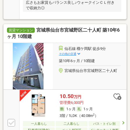
広さもお家賃もバランス良し♪ウォークインＣＬ付き
で収納力◎
宮城県仙台市宮城野区二十人町 築10年6
賃貸マンション
ヶ月 10階建
仙石線 榴ケ岡駅 徒歩9分
その他の交通
築10年6ヶ月 / 10階建
宮城県仙台市宮城野区二十人町
10.50
万円
管理費6,000円
1ヶ月
1ヶ月
2
3階 / 1LDK（40.08m
）
一人暮らし
二人暮らし
バス・トイレ別