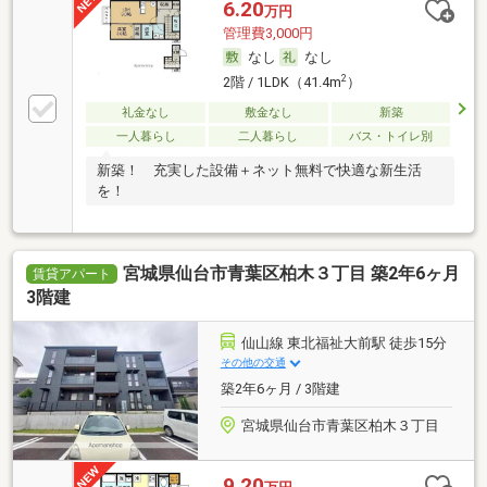
6.20
万円
管理費3,000円
なし
なし
2
2階 / 1LDK（41.4m
）
礼金なし
敷金なし
新築
一人暮らし
二人暮らし
バス・トイレ別
新築！ 充実した設備＋ネット無料で快適な新生活
を！
宮城県仙台市青葉区柏木３丁目 築2年6ヶ月
賃貸アパート
3階建
仙山線 東北福祉大前駅 徒歩15分
その他の交通
築2年6ヶ月 / 3階建
宮城県仙台市青葉区柏木３丁目
9.20