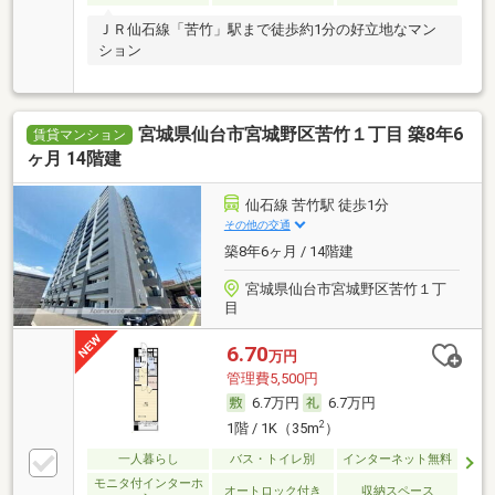
ＪＲ仙石線「苦竹」駅まで徒歩約1分の好立地なマン
ション
宮城県仙台市宮城野区苦竹１丁目 築8年6
賃貸マンション
ヶ月 14階建
仙石線 苦竹駅 徒歩1分
その他の交通
築8年6ヶ月 / 14階建
宮城県仙台市宮城野区苦竹１丁
目
6.70
万円
管理費5,500円
6.7万円
6.7万円
2
1階 / 1K（35m
）
一人暮らし
バス・トイレ別
インターネット無料
モニタ付インターホ
オートロック付き
収納スペース