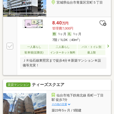
宮城県仙台市青葉区宮町５丁目
8.40
万円
管理費7,000円
1ヶ月
1ヶ月
2
7階 / 1LDK（40m
）
一人暮らし
二人暮らし
バス・トイレ別
駐車場(近隣含)
インターネット無料
最上階
ＪＲ仙石線東照宮まで徒歩4分☆新築マンション☆設
備等充実！
ティーズスクエア
賃貸マンション
仙台市地下鉄南北線 長町一丁目
駅 徒歩7分
その他の交通
築23年5ヶ月 / 5階建