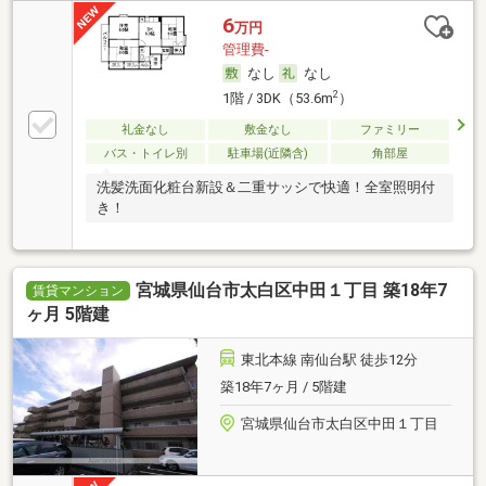
6
万円
管理費-
なし
なし
2
1階 / 3DK（53.6m
）
礼金なし
敷金なし
ファミリー
バス・トイレ別
駐車場(近隣含)
角部屋
洗髪洗面化粧台新設＆二重サッシで快適！全室照明付
き！
宮城県仙台市太白区中田１丁目 築18年7
賃貸マンション
ヶ月 5階建
東北本線 南仙台駅 徒歩12分
築18年7ヶ月 / 5階建
宮城県仙台市太白区中田１丁目