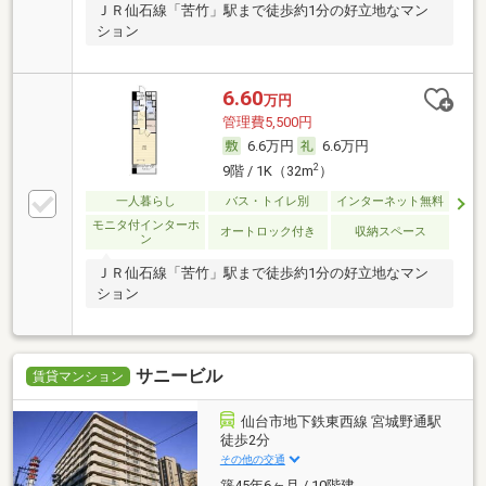
ＪＲ仙石線「苦竹」駅まで徒歩約1分の好立地なマン
ション
6.60
万円
管理費5,500円
6.6万円
6.6万円
2
9階 / 1K（32m
）
一人暮らし
バス・トイレ別
インターネット無料
モニタ付インターホ
オートロック付き
収納スペース
ン
ＪＲ仙石線「苦竹」駅まで徒歩約1分の好立地なマン
ション
サニービル
賃貸マンション
仙台市地下鉄東西線 宮城野通駅
徒歩2分
その他の交通
築45年6ヶ月 / 10階建