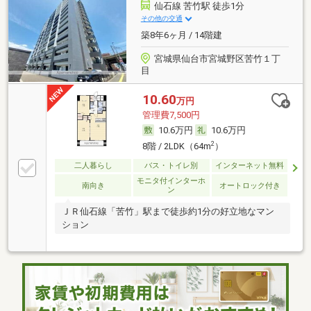
仙石線 苦竹駅 徒歩1分
その他の交通
築8年6ヶ月 / 14階建
宮城県仙台市宮城野区苦竹１丁
目
10.60
万円
管理費7,500円
10.6万円
10.6万円
2
8階 / 2LDK（64m
）
二人暮らし
バス・トイレ別
インターネット無料
モニタ付インターホ
南向き
オートロック付き
ン
ＪＲ仙石線「苦竹」駅まで徒歩約1分の好立地なマン
ション