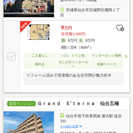
宮城県仙台市宮城野区榴岡１丁
目
9
万円
管理費3,000円
9万円
9万円
2
8階 / 2DK（60m
）
二人暮らし
バス・トイレ別
インターネット無料
モニタ付インターホ
南向き
収納スペース
ン
リフォーム済みで清潔感のある住空間が魅力的☆
Ｇｒａｎｄ Ｅ’ｔｅｒｎａ 仙台五橋
賃貸マンション
仙台市地下鉄東西線 連坊駅 徒歩
3分
その他の交通