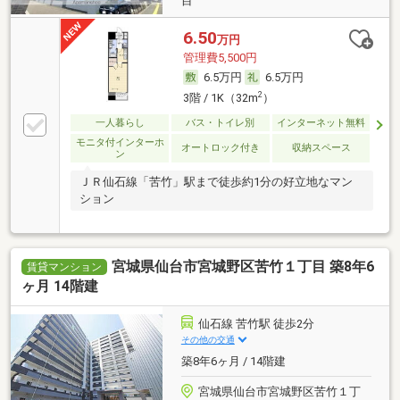
目
6.50
万円
管理費5,500円
6.5万円
6.5万円
2
3階 / 1K（32m
）
一人暮らし
バス・トイレ別
インターネット無料
モニタ付インターホ
オートロック付き
収納スペース
ン
ＪＲ仙石線「苦竹」駅まで徒歩約1分の好立地なマン
ション
宮城県仙台市宮城野区苦竹１丁目 築8年6
賃貸マンション
ヶ月 14階建
仙石線 苦竹駅 徒歩2分
その他の交通
築8年6ヶ月 / 14階建
宮城県仙台市宮城野区苦竹１丁