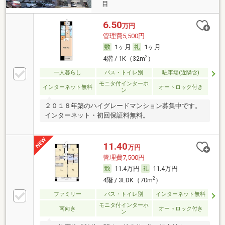
目
6.50
万円
管理費5,500円
1ヶ月
1ヶ月
2
4階 / 1K（32m
）
一人暮らし
バス・トイレ別
駐車場(近隣含)
モニタ付インターホ
インターネット無料
オートロック付き
ン
２０１８年築のハイグレードマンション募集中です。
インターネット・初回保証料無料。
11.40
万円
管理費7,500円
11.4万円
11.4万円
2
4階 / 3LDK（70m
）
ファミリー
バス・トイレ別
インターネット無料
モニタ付インターホ
南向き
オートロック付き
ン