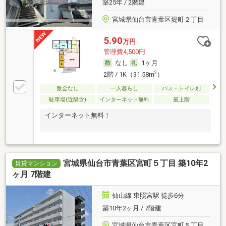
築25年 / 2階建
宮城県仙台市青葉区堤町２丁目
5.90
万円
管理費4,500円
なし
1ヶ月
2
2階 / 1K（31.58m
）
敷金なし
一人暮らし
バス・トイレ別
駐車場(近隣含)
インターネット無料
最上階
インターネット無料！
宮城県仙台市青葉区宮町５丁目 築10年2
賃貸マンション
ヶ月 7階建
仙山線 東照宮駅 徒歩6分
築10年2ヶ月 / 7階建
宮城県仙台市青葉区宮町５丁目