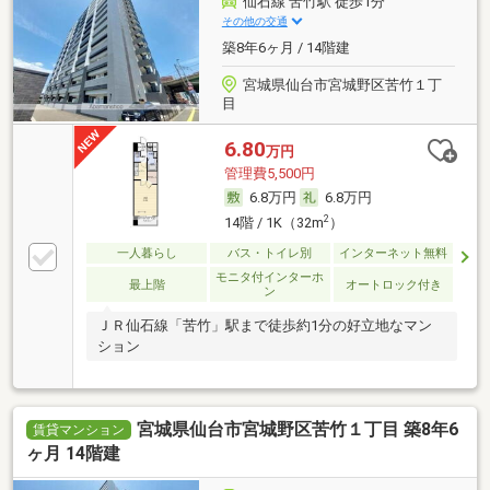
仙石線 苦竹駅 徒歩1分
その他の交通
築8年6ヶ月 / 14階建
宮城県仙台市宮城野区苦竹１丁
目
6.80
万円
管理費5,500円
6.8万円
6.8万円
2
14階 / 1K（32m
）
一人暮らし
バス・トイレ別
インターネット無料
モニタ付インターホ
最上階
オートロック付き
ン
ＪＲ仙石線「苦竹」駅まで徒歩約1分の好立地なマン
ション
宮城県仙台市宮城野区苦竹１丁目 築8年6
賃貸マンション
ヶ月 14階建