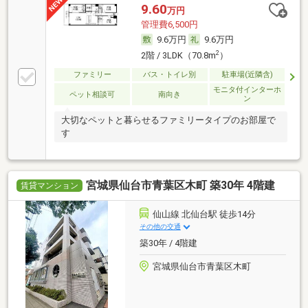
9.60
万円
管理費6,500円
9.6万円
9.6万円
2
2階 / 3LDK（70.8m
）
ファミリー
バス・トイレ別
駐車場(近隣含)
モニタ付インターホ
ペット相談可
南向き
ン
大切なペットと暮らせるファミリータイプのお部屋で
す
宮城県仙台市青葉区木町 築30年 4階建
賃貸マンション
仙山線 北仙台駅 徒歩14分
その他の交通
築30年 / 4階建
宮城県仙台市青葉区木町