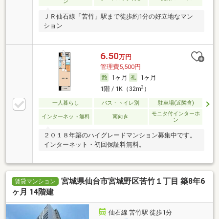
ン
ＪＲ仙石線「苦竹」駅まで徒歩約1分の好立地なマン
ション
6.50
万円
管理費5,500円
1ヶ月
1ヶ月
2
1階 / 1K（32m
）
一人暮らし
バス・トイレ別
駐車場(近隣含)
モニタ付インターホ
インターネット無料
南向き
ン
２０１８年築のハイグレードマンション募集中です。
インターネット・初回保証料無料。
宮城県仙台市宮城野区苦竹１丁目 築8年6
賃貸マンション
ヶ月 14階建
仙石線 苦竹駅 徒歩1分