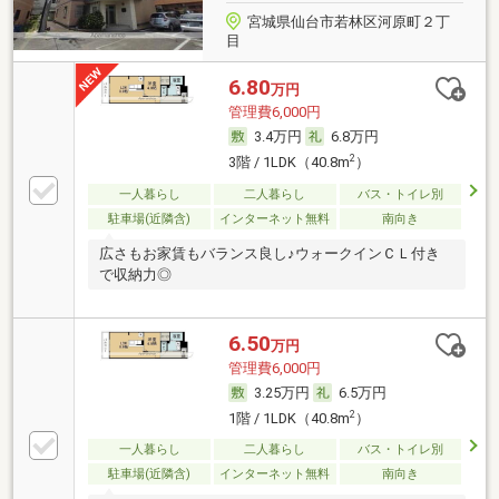
宮城県仙台市若林区河原町２丁
目
6.80
万円
管理費6,000円
3.4万円
6.8万円
2
3階 / 1LDK（40.8m
）
一人暮らし
二人暮らし
バス・トイレ別
駐車場(近隣含)
インターネット無料
南向き
広さもお家賃もバランス良し♪ウォークインＣＬ付き
で収納力◎
6.50
万円
管理費6,000円
3.25万円
6.5万円
2
1階 / 1LDK（40.8m
）
一人暮らし
二人暮らし
バス・トイレ別
駐車場(近隣含)
インターネット無料
南向き