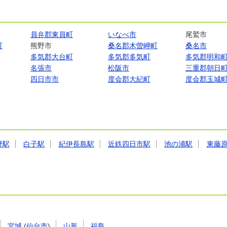
員弁郡東員町
いなべ市
尾鷲市
町
熊野市
桑名郡木曽岬町
桑名市
多気郡大台町
多気郡多気町
多気郡明和
名張市
松阪市
三重郡朝日
四日市市
度会郡大紀町
度会郡玉城
野駅
白子駅
紀伊長島駅
近鉄四日市駅
池の浦駅
東藤
宮城
(
仙台市
)
山形
福島