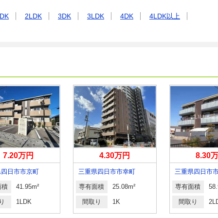
DK
2LDK
3DK
3LDK
4DK
4LDK以上
7.20万円
4.30万円
8.30
県四日市市京町
三重県四日市市幸町
三重県四日市
面積
41.95m²
専有面積
25.08m²
専有面積
58
り
1LDK
間取り
1K
間取り
2L