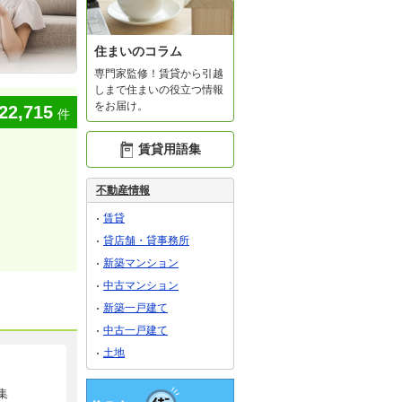
住まいのコラム
専門家監修！賃貸から引越
しまで住まいの役立つ情報
をお届け。
22,715
件
賃貸用語集
不動産情報
賃貸
貸店舗・貸事務所
新築マンション
中古マンション
新築一戸建て
中古一戸建て
土地
集