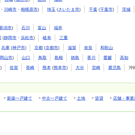
・
川崎市
・
相模原市
)
埼玉
(
さいたま市
)
千葉
(
千葉市
)
茨城
新潟市
)
石川
富山
福井
岡
(
静岡市
・
浜松市
)
岐阜
三重
兵庫
(
神戸市
)
京都
(
京都市
)
滋賀
奈良
和歌山
岡山市
)
山口
鳥取
島根
徳島
香川
愛媛
高知
市
)
佐賀
長崎
熊本
(
熊本市
)
大分
宮崎
鹿児島
沖
新築一戸建て
中古一戸建て
土地
賃貸
店舗・事業