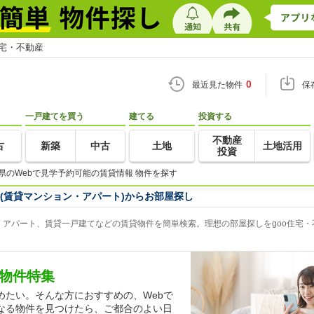
住宅・不動産
0
最近見た物件
保
一戸建てを買う
建てる
投資する
不動産
古
新築
中古
土地
土地活用
投資
県のWebで見学予約可能の賃貸情報 物件を探す
(賃貸マンション・アパート)からお部屋探し
、アパート、賃貸一戸建てなどの賃貸物件を簡単検索。理想の部屋探しをgoo住宅・
貸物件特集
めたい。そんな方におすすめの、Webで
なる物件を見つけたら、ご都合のよい日