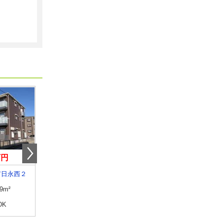
万円
3.70万円
4万円
市日永西２
三重県鈴鹿市池田町
三重県名張市東田原
.9m²
専有面積
23.61m²
専有面積
53.08m²
DK
間取り
1K
間取り
3DK