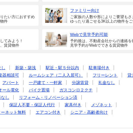
ファミリー向け
りたい方におすすめ
ご家族の人数や形によりご要望もさ
物件
ゆったり過ごせる3K以上の物件を
Webで見学予約可能
してみよう！
予約後は、不動産会社からの連絡を
、賃貸物件
見学予約がWebでできる賃貸物件
なし
新築・築浅
駅近・駅５分以内
駐車場付き
楽器相談可
ルームシェア（二人入居可）
フリーレント
貸
アパート
一戸建て・一軒家
分譲賃貸
礼金なし
オール電化
バイク置場
ガスコンロ２クチ
料なし
リフォーム・リノベーション済
保証人不要・保証人代行
家具付き
メゾネット
ターネット無料
エアコン付き
シニア・高齢者向け