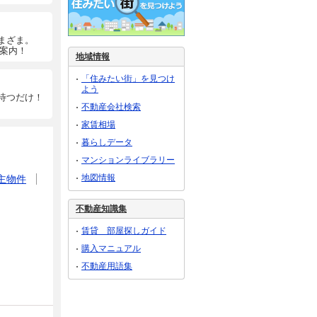
まざま。
ご案内！
地域情報
「住みたい街」を見つけ
よう
待つだけ！
不動産会社検索
家賃相場
暮らしデータ
マンションライブラリー
地図情報
主物件
不動産知識集
賃貸 部屋探しガイド
購入マニュアル
不動産用語集