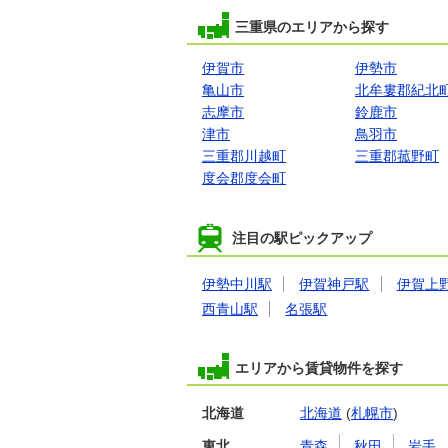
三重県のエリアから探す
伊賀市
伊勢市
亀山市
北牟婁郡紀北
志摩市
鈴鹿市
津市
鳥羽市
三重郡川越町
三重郡菰野町
度会郡度会町
注目の駅ピックアップ
伊勢中川駅
伊賀神戸駅
伊賀上
西青山駅
名張駅
エリアから賃貸物件を探す
北海道
北海道
(
札幌市
)
東北
青森
秋田
岩手