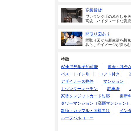
高級賃貸
ワンランク上の暮らしを送
高級・ハイグレードな賃貸
間取り図あり
間取り図から新生活を想像
暮らしのイメージが膨らむ
特徴
Webで見学予約可能
敷金・礼金
バス・トイレ別
ロフト付き
デザイナーズ物件
マンション
カウンターキッチン
駐車場
家賃クレジットカード対応
更新
タワーマンション（高層マンション）
新婚・カップル・同棲向け
イン
ルーフバルコニー