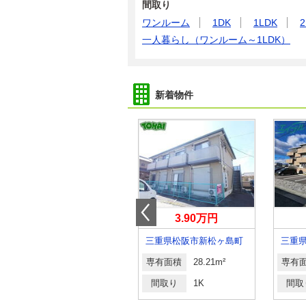
間取り
ワンルーム
1DK
1LDK
2
一人暮らし（ワンルーム～1LDK）
新着物件
5.50万円
3.90万円
三重県津市久居北口町
三重県松阪市新松ヶ島町
三重
専有面積
33.62m²
専有面積
28.21m²
専有
間取り
ワンルーム
間取り
1K
間取