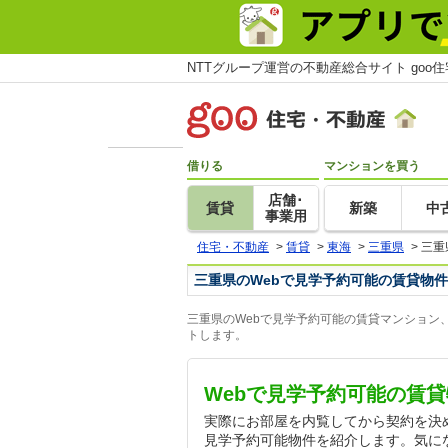
NTTグループ運営の不動産総合サイト goo
借りる
マンションを買う
店舗･
賃貸
新築
中
事業用
住宅・不動産
>
賃貸
>
東海
>
三重県
>
三重
三重県のWebで見学予約可能の賃貸物件
三重県のWebで見学予約可能の賃貸マンション
トします。
Webで見学予約可能の賃
実際にお部屋を内覧してから契約を決
見学予約可能物件を紹介します。気に