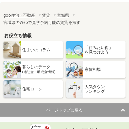
価 格
10.20万円
住 所
宮城県仙台市太白区八本松１
goo住宅・不動産
賃貸
宮城県
専有面積
52.92m²
宮城県のWebで見学予約可能の賃貸を探す
間取り
2LDK
お役立ち情報
宮城県黒川郡大和町吉岡字道下
「住みたい街」
価 格
5.45万円
住まいのコラム
を見つけよう
住 所
宮城県黒川郡大和町吉岡字道下
専有面積
44.97m²
暮らしのデータ
間取り
1LDK
家賃相場
(補助金・助成金情報)
宮城県多賀城市下馬３
人気タウン
住宅ローン
ランキング
価 格
3.90万円
住 所
宮城県多賀城市下馬３
専有面積
23.71m²
ページトップに戻る
間取り
1K
宮城県塩竈市玉川１