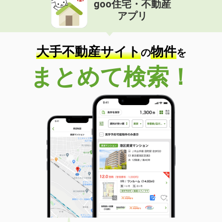
goo住宅・不動産
価 格
5.70万円
アプリ
住 所
宮城県塩竈市玉川１
専有面積
23.6m²
間取り
1K
大手不動産サイト
物件
の
を
宮城県仙台市青葉区滝道
まとめて検索！
価 格
3.80万円
住 所
宮城県仙台市青葉区滝道
専有面積
23.61m²
間取り
1K
宮城県塩竈市玉川１
価 格
5.60万円
住 所
宮城県塩竈市玉川１
専有面積
23.6m²
間取り
1K
宮城県仙台市宮城野区岩切字観音前