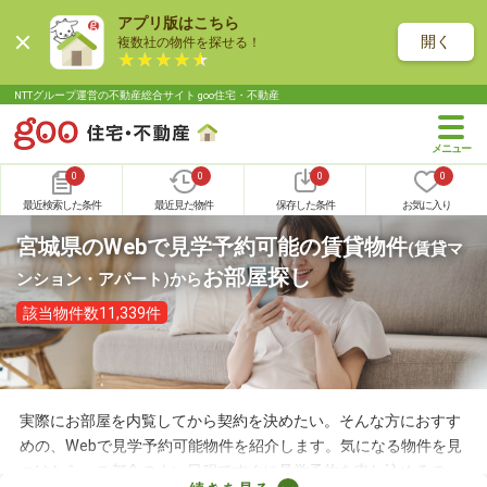
アプリ版はこちら
開く
複数社の物件を探せる！
NTTグループ運営の不動産総合サイト goo住宅・不動産
0
0
0
0
最近検索した条件
最近見た物件
保存した条件
お気に入り
宮城県のWebで見学予約可能の賃貸物件
(賃貸マ
お部屋探し
ンション・アパート)
から
該当物件数11,339件
実際にお部屋を内覧してから契約を決めたい。そんな方におすす
めの、Webで見学予約可能物件を紹介します。気になる物件を見
つけたら、ご都合のよい日程ですぐに見学予約を申し込めるの