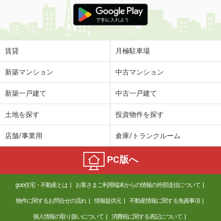
価 格
6.80万円
住 所
大阪府大阪市東住吉区公園南矢田２丁
目
専有面積
46.79m²
賃貸
月極駐車場
間取り
2DK
新築マンション
中古マンション
大阪府吹田市山手町３丁目
新築一戸建て
中古一戸建て
価 格
2.80万円
住 所
大阪府吹田市山手町３丁目
土地を探す
投資物件を探す
専有面積
16.5m²
間取り
1K
店舗/事業用
倉庫/トランクルーム
大阪府吹田市山手町３丁目
PC版へ
価 格
2.80万円
住 所
大阪府吹田市山手町３丁目
goo住宅・不動産とは
お客さまご利用端末からの情報の外部送信について
専有面積
16.5m²
物件に関するお問合せの流れ
情報提供元
不動産情報に関する免責事項
間取り
1K
個人情報の取り扱いについて
消費税に関する表記について