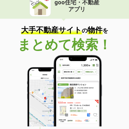
goo住宅・不動産
価 格
5.80万円
アプリ
住 所
大阪府豊中市原田中１丁目
専有面積
19.87m²
間取り
1K
大手不動産サイト
物件
の
を
大阪府吹田市千里山竹園１
まとめて検索！
価 格
4.60万円
住 所
大阪府吹田市千里山竹園１
専有面積
22.62m²
間取り
1K
大阪府東大阪市長田３丁目
価 格
8.20万円
住 所
大阪府東大阪市長田３丁目
専有面積
41.13m²
間取り
1LDK
大阪府大阪市東住吉区公園南矢田２丁目