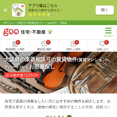
アプリ版はこちら
開く
複数社の物件を探せる！
NTTグループ運営の不動産総合サイト goo住宅・不動産
0
0
0
0
最近検索した条件
最近見た物件
保存した条件
お気に入り
大阪府の楽器相談可の賃貸物件
(賃貸マンション・
お部屋探し
アパート)
から
該当物件数12,552件
自宅で楽器の演奏をしたい方におすすめの物件を紹介します。お
部屋を探すときは、建物の構造に着目することが大切。鉄筋コン
クリート造の物件は気密性が高く、音が漏れにくいので、小さめ