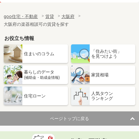
価 格
8万円
住 所
大阪府大阪市福島区吉野５丁目
goo住宅・不動産
賃貸
大阪府
専有面積
24.53m²
大阪府の楽器相談可の賃貸を探す
間取り
1DK
お役立ち情報
大阪府堺市北区百舌鳥梅北町２丁
「住みたい街」
価 格
6.50万円
住まいのコラム
を見つけよう
住 所
大阪府堺市北区百舌鳥梅北町２丁
専有面積
23.18m²
暮らしのデータ
間取り
1K
家賃相場
(補助金・助成金情報)
大阪府大阪市東成区深江南１丁目
人気タウン
住宅ローン
ランキング
価 格
6.53万円
住 所
大阪府大阪市東成区深江南１丁目
専有面積
22.08m²
ページトップに戻る
間取り
1K
大阪府豊中市原田中１丁目