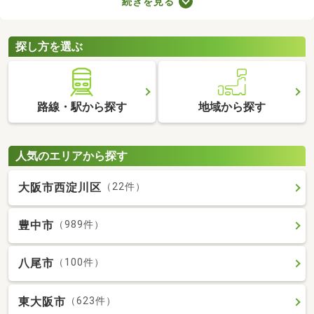
続きを見る
の音で演奏すればトラブルになりにくいでしょう。物件によって
演奏していい楽器のルールも異なるため、大家さんに確認してお
くことがおすすめです。
探し方を選ぶ
路線・駅から探す
地域から探す
人気のエリアから探す
大阪市西淀川区
（22件）
豊中市
（989件）
八尾市
（100件）
東大阪市
（623件）