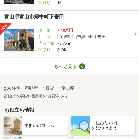
間取り
1K
富山県富山市婦中町下轡田
価 格
7.40万円
住 所
富山県富山市婦中町下轡田
専有面積
73.75m²
間取り
3LDK
富山県富山市中島１
もっと見る
価 格
5.80万円
住 所
富山県富山市中島１
goo住宅・不動産
賃貸
富山県
専有面積
22.35m²
富山県の楽器相談可の賃貸を探す
間取り
1K
お役立ち情報
富山県滑川市上小泉
「住みたい街」
価 格
4.20万円
住まいのコラム
を見つけよう
住 所
富山県滑川市上小泉
専有面積
23.72m²