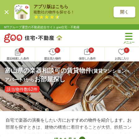
アプリ版はこちら
開く
複数社の物件を探せる！
NTTグループ運営の不動産総合サイト goo住宅・不動産
0
0
0
0
最近検索した条件
最近見た物件
保存した条件
お気に入り
富山県の楽器相談可の賃貸物件
(賃貸マンション・
お部屋探し
アパート)
から
該当物件数62件
自宅で楽器の演奏をしたい方におすすめの物件を紹介します。お
部屋を探すときは、建物の構造に着目することが大切。鉄筋コン
クリート造の物件は気密性が高く、音が漏れにくいので、小さめ