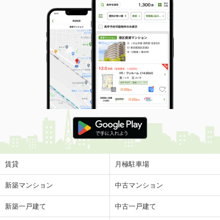
専有面積
150m²
間取り
1LDK
富山県富山市四方北窪
価 格
6.80万円
住 所
富山県富山市四方北窪
専有面積
50.05m²
間取り
1LDK
富山県富山市長江２丁目
価 格
3.30万円
住 所
富山県富山市長江２丁目
専有面積
28.44m²
間取り
1K
賃貸
月極駐車場
富山県富山市中島４丁目
新築マンション
中古マンション
価 格
4.60万円
新築一戸建て
中古一戸建て
住 所
富山県富山市中島４丁目