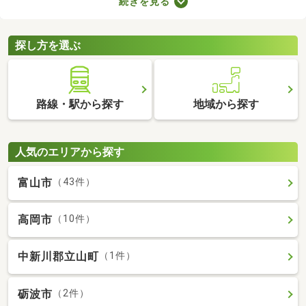
続きを見る
の音で演奏すればトラブルになりにくいでしょう。物件によって
演奏していい楽器のルールも異なるため、大家さんに確認してお
くことがおすすめです。
探し方を選ぶ
路線・駅から探す
地域から探す
人気のエリアから探す
富山市
（43件）
高岡市
（10件）
中新川郡立山町
（1件）
砺波市
（2件）