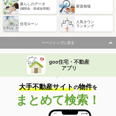
暮らしのデータ
間取り
1K
家賃相場
(補助金・助成金情報)
富山県富山市中島１丁目
人気タウン
住宅ローン
ランキング
価 格
4.80万円
住 所
富山県富山市中島１丁目
専有面積
28.31m²
ページトップに戻る
間取り
ワンルーム
富山県富山市赤田
goo住宅・不動産
価 格
6万円
アプリ
住 所
富山県富山市赤田
専有面積
48.27m²
間取り
1LDK
大手不動産サイト
物件
の
を
富山県富山市八尾町杉田
まとめて検索！
価 格
5.70万円
住 所
富山県富山市八尾町杉田