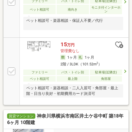
ファミリー
バス・トイレ別
駐車場(近隣含)
モニタ付インターホ
ペット相談可
南向き
ン
ペット相談可・楽器相談・保証人不要／代行
15
万円
管理費なし
1ヶ月
1ヶ月
2
2階 / 3LDK（101.52m
）
ファミリー
バス・トイレ別
駐車場(近隣含)
ペット相談可
最上階
角部屋
ペット相談可・楽器相談・二人入居可・角部屋・最上
階・日当り良好・初期費用カード決済可
神奈川県横浜市南区井土ケ谷中町 築18年
賃貸マンション
6ヶ月 10階建