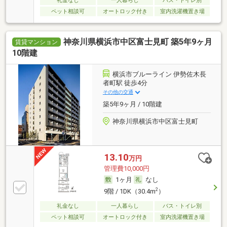
礼金なし
一人暮らし
バス・トイレ別
ペット相談可
オートロック付き
室内洗濯機置き場
神奈川県横浜市中区富士見町 築5年9ヶ月
賃貸マンション
10階建
横浜市ブルーライン 伊勢佐木長
者町駅 徒歩4分
その他の交通
築5年9ヶ月 / 10階建
神奈川県横浜市中区富士見町
13.10
万円
管理費10,000円
1ヶ月
なし
2
9階 / 1DK（30.4m
）
礼金なし
一人暮らし
バス・トイレ別
ペット相談可
オートロック付き
室内洗濯機置き場