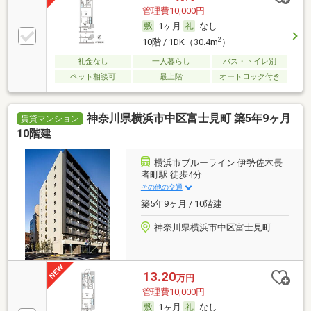
管理費10,000円
1ヶ月
なし
2
10階 / 1DK（30.4m
）
礼金なし
一人暮らし
バス・トイレ別
ペット相談可
最上階
オートロック付き
神奈川県横浜市中区富士見町 築5年9ヶ月
賃貸マンション
10階建
横浜市ブルーライン 伊勢佐木長
者町駅 徒歩4分
その他の交通
築5年9ヶ月 / 10階建
神奈川県横浜市中区富士見町
13.20
万円
管理費10,000円
1ヶ月
なし