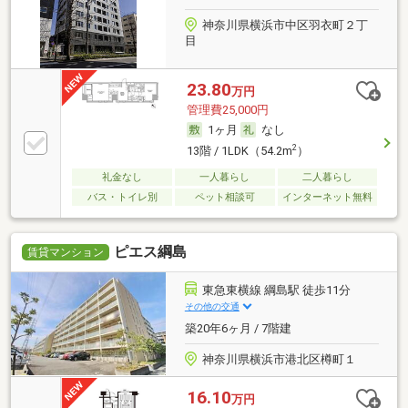
神奈川県横浜市中区羽衣町２丁
目
23.80
万円
管理費25,000円
1ヶ月
なし
2
13階 / 1LDK（54.2m
）
礼金なし
一人暮らし
二人暮らし
バス・トイレ別
ペット相談可
インターネット無料
ピエス綱島
賃貸マンション
東急東横線 綱島駅 徒歩11分
その他の交通
築20年6ヶ月 / 7階建
神奈川県横浜市港北区樽町１
16.10
万円