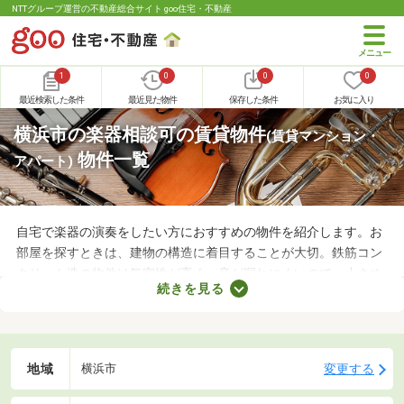
NTTグループ運営の不動産総合サイト goo住宅・不動産
1
0
0
0
最近検索した条件
最近見た物件
保存した条件
お気に入り
横浜市の楽器相談可の賃貸物件
(賃貸マンション・
物件一覧
アパート)
自宅で楽器の演奏をしたい方におすすめの物件を紹介します。お
部屋を探すときは、建物の構造に着目することが大切。鉄筋コン
クリート造の物件は気密性が高く、音が漏れにくいので、小さめ
続きを見る
の音で演奏すればトラブルになりにくいでしょう。物件によって
演奏していい楽器のルールも異なるため、大家さんに確認してお
くことがおすすめです。
地域
変更する
横浜市