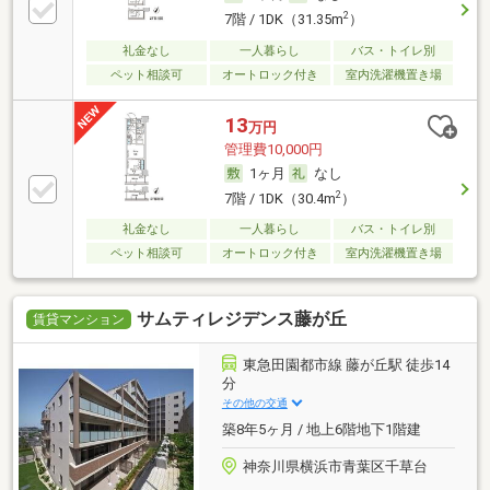
2
7階 / 1DK（31.35m
）
礼金なし
一人暮らし
バス・トイレ別
ペット相談可
オートロック付き
室内洗濯機置き場
13
万円
管理費10,000円
1ヶ月
なし
2
7階 / 1DK（30.4m
）
礼金なし
一人暮らし
バス・トイレ別
ペット相談可
オートロック付き
室内洗濯機置き場
サムティレジデンス藤が丘
賃貸マンション
東急田園都市線 藤が丘駅 徒歩14
分
その他の交通
築8年5ヶ月 / 地上6階地下1階建
神奈川県横浜市青葉区千草台