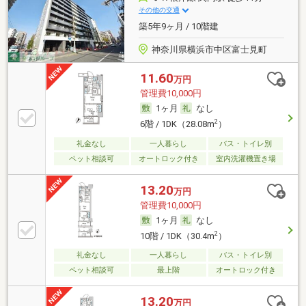
その他の交通
築5年9ヶ月 / 10階建
神奈川県横浜市中区富士見町
11.60
万円
管理費10,000円
1ヶ月
なし
2
6階 / 1DK（28.08m
）
礼金なし
一人暮らし
バス・トイレ別
ペット相談可
オートロック付き
室内洗濯機置き場
13.20
万円
管理費10,000円
1ヶ月
なし
2
10階 / 1DK（30.4m
）
礼金なし
一人暮らし
バス・トイレ別
ペット相談可
最上階
オートロック付き
13.20
万円