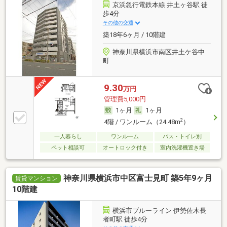
京浜急行電鉄本線 井土ヶ谷駅 徒
歩4分
その他の交通
築18年6ヶ月 / 10階建
神奈川県横浜市南区井土ケ谷中
町
9.30
万円
管理費5,000円
1ヶ月
1ヶ月
2
4階 / ワンルーム（24.48m
）
一人暮らし
ワンルーム
バス・トイレ別
ペット相談可
オートロック付き
室内洗濯機置き場
神奈川県横浜市中区富士見町 築5年9ヶ月
賃貸マンション
10階建
横浜市ブルーライン 伊勢佐木長
者町駅 徒歩4分