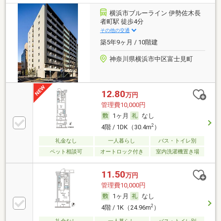
横浜市ブルーライン 伊勢佐木長
者町駅 徒歩4分
その他の交通
築5年9ヶ月 / 10階建
神奈川県横浜市中区富士見町
12.80
万円
管理費10,000円
1ヶ月
なし
2
4階 / 1DK（30.4m
）
礼金なし
一人暮らし
バス・トイレ別
ペット相談可
オートロック付き
室内洗濯機置き場
11.50
万円
管理費10,000円
1ヶ月
なし
2
4階 / 1K（24.96m
）