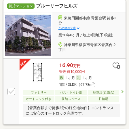
ブルーリーフヒルズ
賃貸マンション
東急田園都市線 青葉台駅 徒歩3
分
その他の交通
築28年6ヶ月 / 地上3階地下1階建
神奈川県横浜市青葉区青葉台２
丁目
16.90
万円
管理費10,000円
1ヶ月
1ヶ月
2
1階 / 3LDK（67.78m
）
ファミリー
バス・トイレ別
駐車場(近隣含)
オートロック付き
収納スペース
駐輪場
【青葉台駅まで徒歩3分の好立地物件】エントランス
には安心のオートロック完備です。