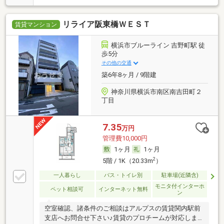
リライア阪東橋ＷＥＳＴ
賃貸マンション
横浜市ブルーライン 吉野町駅 徒
歩5分
その他の交通
築6年8ヶ月 / 9階建
神奈川県横浜市南区南吉田町２
丁目
7.35
万円
管理費10,000円
1ヶ月
1ヶ月
2
5階 / 1K（20.33m
）
一人暮らし
バス・トイレ別
駐車場(近隣含)
モニタ付インターホ
ペット相談可
インターネット無料
ン
空室確認、諸条件のご相談はアルプスの賃貸関内駅前
支店へお問合せ下さい♪賃貸のプロチームが対応しま