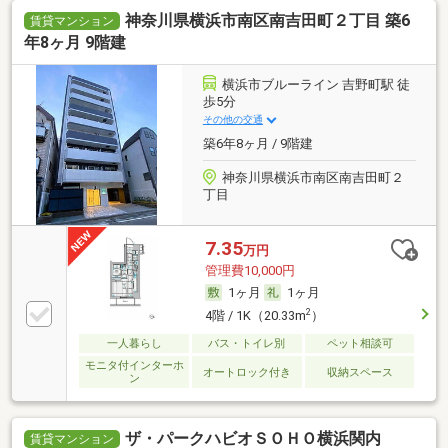
神奈川県横浜市南区南吉田町２丁目 築6
賃貸マンション
年8ヶ月 9階建
横浜市ブルーライン 吉野町駅 徒
歩5分
その他の交通
築6年8ヶ月 / 9階建
神奈川県横浜市南区南吉田町２
丁目
7.35
万円
管理費10,000円
1ヶ月
1ヶ月
2
4階 / 1K（20.33m
）
一人暮らし
バス・トイレ別
ペット相談可
モニタ付インターホ
オートロック付き
収納スペース
ン
ザ・パークハビオＳＯＨＯ横浜関内
賃貸マンション