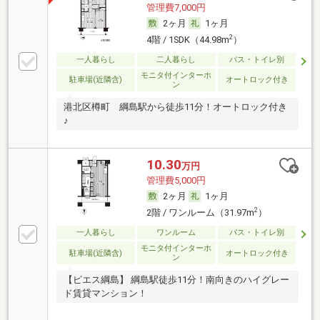
管理費7,000円
2ヶ月
1ヶ月
2
4階 / 1SDK（44.98m
）
一人暮らし
二人暮らし
バス・トイレ別
モニタ付インターホ
駐車場(近隣含)
オートロック付き
ン
港北区樽町 綱島駅から徒歩11分！オートロック付き
♪
10.30
万円
管理費5,000円
2ヶ月
1ヶ月
2
2階 / ワンルーム（31.97m
）
一人暮らし
ワンルーム
バス・トイレ別
モニタ付インターホ
駐車場(近隣含)
オートロック付き
ン
【ピエス綱島】 綱島駅徒歩11分！南向きのハイグレー
ド賃貸マンション！