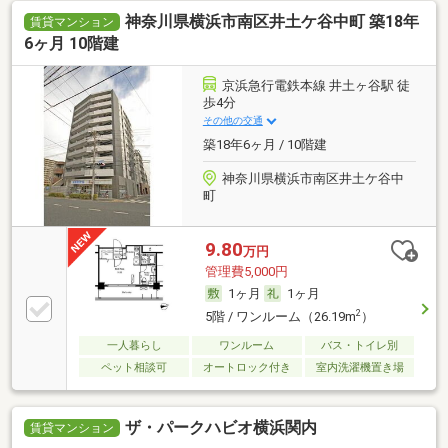
神奈川県横浜市南区井土ケ谷中町 築18年
賃貸マンション
6ヶ月 10階建
京浜急行電鉄本線 井土ヶ谷駅 徒
歩4分
その他の交通
築18年6ヶ月 / 10階建
神奈川県横浜市南区井土ケ谷中
町
9.80
万円
管理費5,000円
1ヶ月
1ヶ月
2
5階 / ワンルーム（26.19m
）
一人暮らし
ワンルーム
バス・トイレ別
ペット相談可
オートロック付き
室内洗濯機置き場
ザ・パークハビオ横浜関内
賃貸マンション