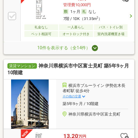
管理費10,000円
1ヶ月
なし
2
7階 / 1DK（31.35m
）
礼金なし
一人暮らし
バス・トイレ別
ペット相談可
オートロック付き
室内洗濯機置き場
10件を表示する（全14件）
神奈川県横浜市中区富士見町 築5年9ヶ月
賃貸マンション
10階建
横浜市ブルーライン 伊勢佐木長
者町駅 徒歩4分
その他の交通
築5年9ヶ月 / 10階建
神奈川県横浜市中区富士見町
13.20
万円