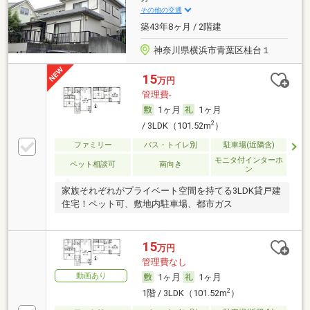
その他の交通
築43年8ヶ月 / 2階建
神奈川県横浜市青葉区桂台１
15
万円
管理費-
1ヶ月
1ヶ月
2
/ 3LDK（101.52m
）
ファミリー
バス・トイレ別
駐車場(近隣含)
モニタ付インターホ
ペット相談可
南向き
ン
家族それぞれがプライベート空間を持てる3LDK貸戸建
住宅！ペット可、敷地内駐車場、都市ガス
15
万円
管理費なし
動画あり
1ヶ月
1ヶ月
2
1階 / 3LDK（101.52m
）