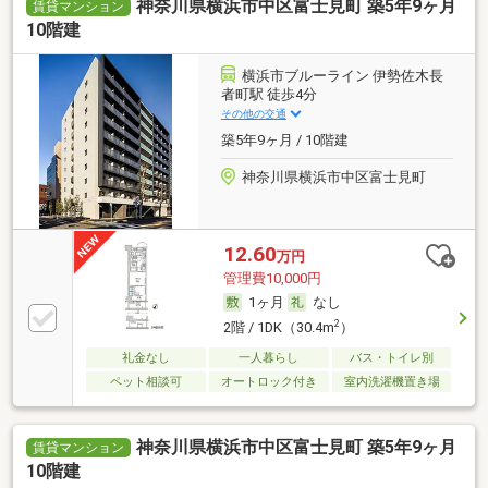
神奈川県横浜市中区富士見町 築5年9ヶ月
賃貸マンション
10階建
横浜市ブルーライン 伊勢佐木長
者町駅 徒歩4分
その他の交通
築5年9ヶ月 / 10階建
神奈川県横浜市中区富士見町
12.60
万円
管理費10,000円
1ヶ月
なし
2
2階 / 1DK（30.4m
）
礼金なし
一人暮らし
バス・トイレ別
ペット相談可
オートロック付き
室内洗濯機置き場
神奈川県横浜市中区富士見町 築5年9ヶ月
賃貸マンション
10階建