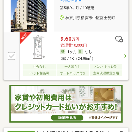
その他の交通
築5年9ヶ月 / 10階建
神奈川県横浜市中区富士見町
9.60
万円
管理費10,000円
1ヶ月
なし
2
5階 / 1K（24.96m
）
礼金なし
一人暮らし
バス・トイレ別
ペット相談可
オートロック付き
室内洗濯機置き場