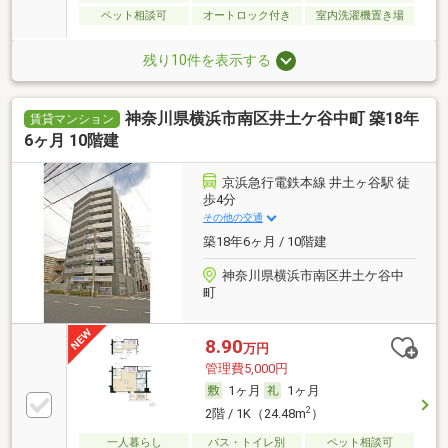
ペット相談可
オートロック付き
室内洗濯機置き場
残り10件を表示する
神奈川県横浜市南区井土ケ谷中町 築18年
賃貸マンション
6ヶ月 10階建
京浜急行電鉄本線 井土ヶ谷駅 徒
歩4分
その他の交通
築18年6ヶ月 / 10階建
神奈川県横浜市南区井土ケ谷中
町
8.90
万円
管理費5,000円
1ヶ月
1ヶ月
2
2階 / 1K（24.48m
）
一人暮らし
バス・トイレ別
ペット相談可