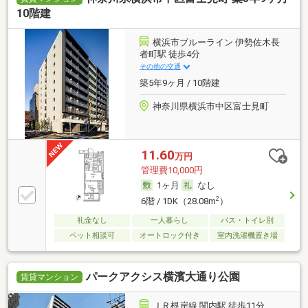
10階建
横浜市ブルーライン 伊勢佐木長
者町駅 徒歩4分
その他の交通
築5年9ヶ月 / 10階建
神奈川県横浜市中区富士見町
11.60
万円
管理費10,000円
1ヶ月
なし
2
6階 / 1DK（28.08m
）
礼金なし
一人暮らし
バス・トイレ別
ペット相談可
オートロック付き
室内洗濯機置き場
パークアクシス横濱大通り公園
賃貸マンション
ＪＲ根岸線 関内駅 徒歩11分