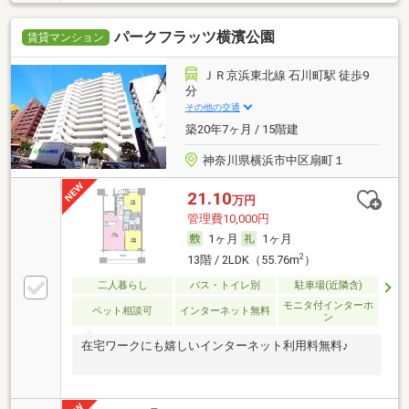
パークフラッツ横濱公園
賃貸マンション
ＪＲ京浜東北線 石川町駅 徒歩9
分
その他の交通
築20年7ヶ月 / 15階建
神奈川県横浜市中区扇町１
21.10
万円
管理費10,000円
1ヶ月
1ヶ月
2
13階 / 2LDK（55.76m
）
二人暮らし
バス・トイレ別
駐車場(近隣含)
モニタ付インターホ
ペット相談可
インターネット無料
ン
在宅ワークにも嬉しいインターネット利用料無料♪