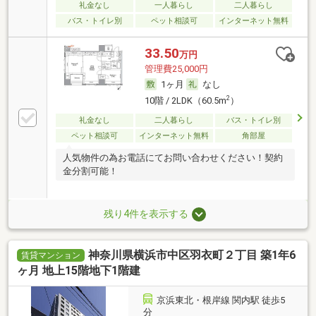
礼金なし
一人暮らし
二人暮らし
バス・トイレ別
ペット相談可
インターネット無料
33.50
万円
管理費25,000円
1ヶ月
なし
2
10階 / 2LDK（60.5m
）
礼金なし
二人暮らし
バス・トイレ別
ペット相談可
インターネット無料
角部屋
人気物件の為お電話にてお問い合わせください！契約
金分割可能！
残り4件を表示する
神奈川県横浜市中区羽衣町２丁目 築1年6
賃貸マンション
ヶ月 地上15階地下1階建
京浜東北・根岸線 関内駅 徒歩5
分