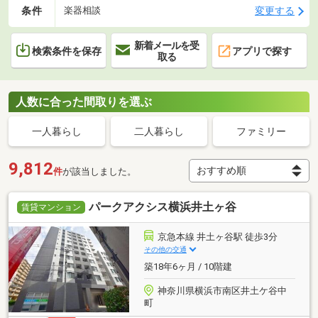
条件
変更する
楽器相談
新着メールを受
検索条件を保存
アプリで探す
取る
人数に合った間取りを選ぶ
一人暮らし
二人暮らし
ファミリー
9,812
件
が該当しました。
パークアクシス横浜井土ヶ谷
賃貸マンション
京急本線 井土ヶ谷駅 徒歩3分
その他の交通
築18年6ヶ月 / 10階建
神奈川県横浜市南区井土ケ谷中
町