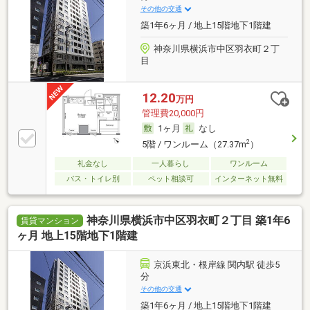
その他の交通
築1年6ヶ月 / 地上15階地下1階建
神奈川県横浜市中区羽衣町２丁
目
12.20
万円
管理費20,000円
1ヶ月
なし
2
5階 / ワンルーム（27.37m
）
礼金なし
一人暮らし
ワンルーム
バス・トイレ別
ペット相談可
インターネット無料
神奈川県横浜市中区羽衣町２丁目 築1年6
賃貸マンション
ヶ月 地上15階地下1階建
京浜東北・根岸線 関内駅 徒歩5
分
その他の交通
築1年6ヶ月 / 地上15階地下1階建