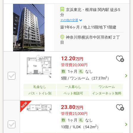
京浜東北・根岸線 関内駅 徒歩5
分
その他の交通
築1年6ヶ月 / 地上15階地下1階建
神奈川県横浜市中区羽衣町２丁
目
12.20
万円
管理費20,000円
1ヶ月
なし
2
5階 / ワンルーム（27.37m
）
礼金なし
一人暮らし
ワンルーム
バス・トイレ別
ペット相談可
インターネット無料
23.80
万円
管理費25,000円
1ヶ月
なし
2
13階 / 1LDK（54.2m
）