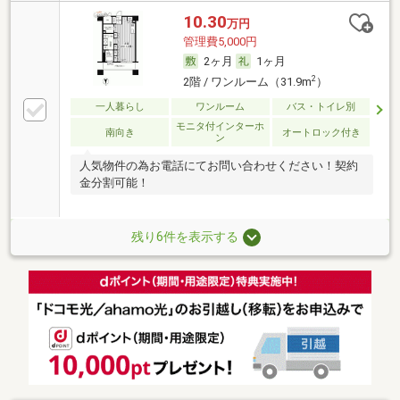
10.30
万円
管理費5,000円
2ヶ月
1ヶ月
2
2階 / ワンルーム（31.9m
）
一人暮らし
ワンルーム
バス・トイレ別
モニタ付インターホ
南向き
オートロック付き
ン
人気物件の為お電話にてお問い合わせください！契約
金分割可能！
残り6件を表示する