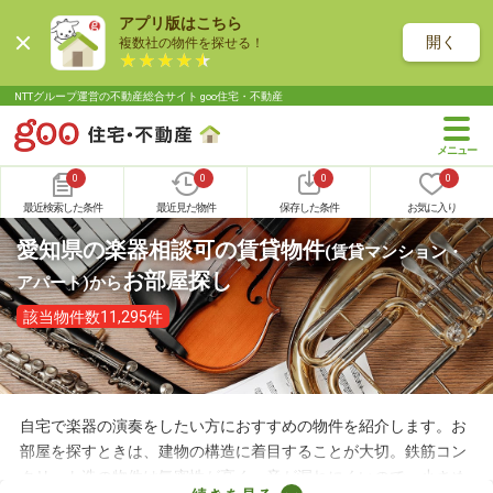
アプリ版はこちら
開く
複数社の物件を探せる！
NTTグループ運営の不動産総合サイト goo住宅・不動産
0
0
0
0
最近検索した条件
最近見た物件
保存した条件
お気に入り
愛知県の楽器相談可の賃貸物件
(賃貸マンション・
お部屋探し
アパート)
から
該当物件数11,295件
自宅で楽器の演奏をしたい方におすすめの物件を紹介します。お
部屋を探すときは、建物の構造に着目することが大切。鉄筋コン
クリート造の物件は気密性が高く、音が漏れにくいので、小さめ