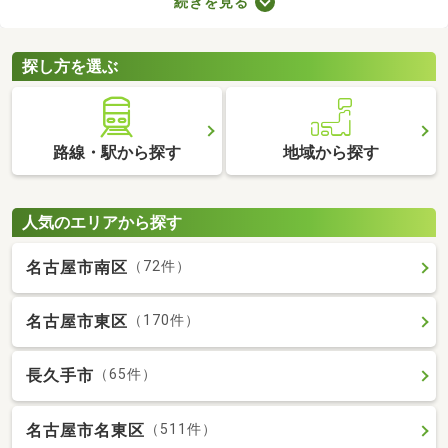
続きを見る
の音で演奏すればトラブルになりにくいでしょう。物件によって
演奏していい楽器のルールも異なるため、大家さんに確認してお
くことがおすすめです。
探し方を選ぶ
路線・駅から探す
地域から探す
人気のエリアから探す
名古屋市南区
（72件）
名古屋市東区
（170件）
長久手市
（65件）
名古屋市名東区
（511件）