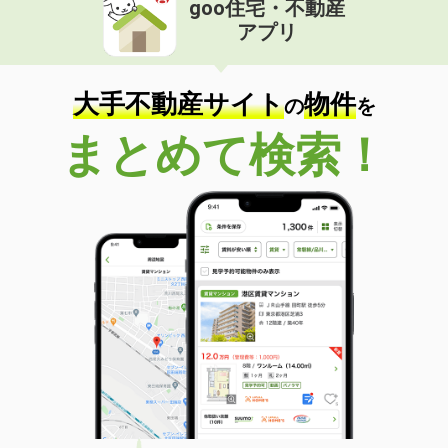
goo住宅・不動産
価 格
6.70万円
アプリ
住 所
愛知県名古屋市中川区愛知町
専有面積
29.43m²
間取り
1LDK
大手不動産サイト
物件
の
を
愛知県名古屋市中村区名駅南２
まとめて検索！
価 格
24.10万円
住 所
愛知県名古屋市中村区名駅南２
専有面積
70.01m²
間取り
3LDK
愛知県名古屋市中村区八社１丁目
価 格
7.40万円
住 所
愛知県名古屋市中村区八社１丁目
専有面積
60.33m²
間取り
2LDK
愛知県みよし市園原３