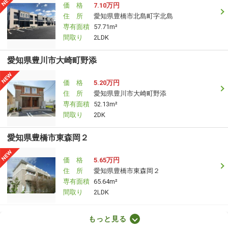
価 格
7.10万円
住 所
愛知県豊橋市北島町字北島
専有面積
57.71m²
間取り
2LDK
愛知県豊川市大崎町野添
価 格
5.20万円
住 所
愛知県豊川市大崎町野添
専有面積
52.13m²
間取り
2DK
愛知県豊橋市東森岡２
価 格
5.65万円
住 所
愛知県豊橋市東森岡２
専有面積
65.64m²
間取り
2LDK
愛知県名古屋市熱田区横田１
もっと見る