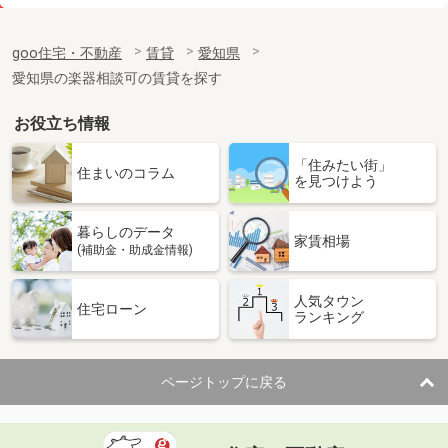
価 格
6.10万円
住 所
愛知県名古屋市熱田区横田１
goo住宅・不動産
賃貸
愛知県
専有面積
22.62m²
愛知県の楽器相談可の賃貸を探す
間取り
1K
お役立ち情報
愛知県岩倉市稲荷町稲荷西
「住みたい街」
価 格
6.30万円
住まいのコラム
を見つけよう
住 所
愛知県岩倉市稲荷町稲荷西
専有面積
32.15m²
暮らしのデータ
間取り
1LDK
家賃相場
(補助金・助成金情報)
愛知県岩倉市稲荷町稲荷西
人気タウン
住宅ローン
ランキング
価 格
6.30万円
住 所
愛知県岩倉市稲荷町稲荷西
専有面積
32.15m²
ページトップに戻る
間取り
1LDK
愛知県名古屋市中川区愛知町