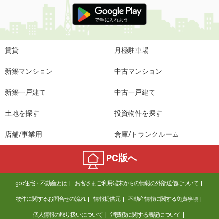
価 格
5.05万円
住 所
愛知県みよし市園原３
専有面積
42.77m²
間取り
2DK
賃貸
月極駐車場
愛知県名古屋市中区栄２
新築マンション
中古マンション
価 格
12.50万円
新築一戸建て
中古一戸建て
住 所
愛知県名古屋市中区栄２
専有面積
46.36m²
土地を探す
投資物件を探す
間取り
1LDK
店舗/事業用
倉庫/トランクルーム
愛知県名古屋市中区金山５
PC版へ
価 格
5.80万円
住 所
愛知県名古屋市中区金山５
goo住宅・不動産とは
お客さまご利用端末からの情報の外部送信について
専有面積
21.23m²
間取り
1K
物件に関するお問合せの流れ
情報提供元
不動産情報に関する免責事項
個人情報の取り扱いについて
消費税に関する表記について
愛知県名古屋市中区葵１