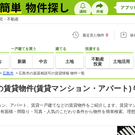
住宅・不動産
0
最近見た物件
保
一戸建てを買う
建てる
投資する
不動産
古
新築
中古
土地
土地活用
投資
>
広島市
>
広島市の楽器相談可の賃貸情報 物件一覧
賃貸物件(賃貸マンション・アパート)
ョン、アパート、賃貸一戸建てなどの賃貸物件をご紹介します。賃貸マ
専有面積・間取り・写真・人気のこだわり条件から物件を簡単検索。理想