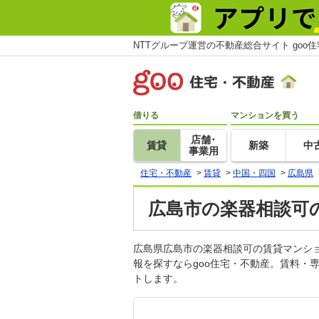
NTTグループ運営の不動産総合サイト goo
借りる
マンションを買う
店舗･
賃貸
新築
中
事業用
住宅・不動産
>
賃貸
>
中国・四国
>
広島県
広島市の楽器相談可の
広島県広島市の楽器相談可の賃貸マンシ
報を探すならgoo住宅・不動産。賃料・
トします。