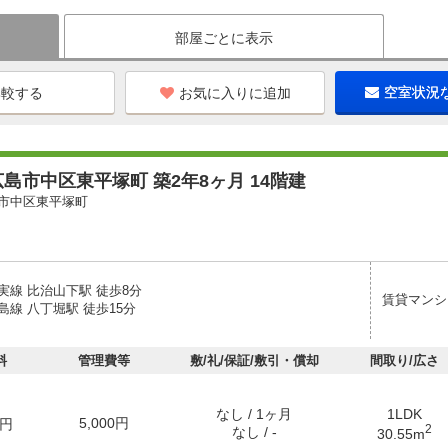
部屋ごとに表示
お気に入りに追加
空室状況
島市中区東平塚町 築2年8ヶ月 14階建
市中区東平塚町
実線 比治山下駅 徒歩8分
賃貸マンシ
線 八丁堀駅 徒歩15分
料
管理費等
敷/礼/保証/敷引・償却
間取り/広さ
なし / 1ヶ月
1LDK
5,000円
円
2
なし / -
30.55m