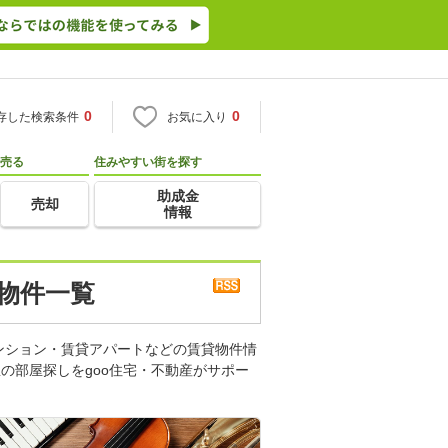
0
0
存した検索条件
お気に入り
売る
住みやすい街を探す
助成金
売却
情報
 物件一覧
ンション・賃貸アパートなどの賃貸物件情
の部屋探しをgoo住宅・不動産がサポー