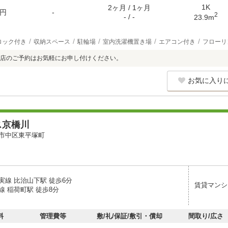
1K
2ヶ月 / 1ヶ月
円
-
2
- / -
23.9m
ロック付き
収納スペース
駐輪場
室内洗濯機置き場
エアコン付き
フローリ
店のご予約はお気軽にお申し付けください。
お気に入り
ス京橋川
市中区東平塚町
実線 比治山下駅 徒歩6分
賃貸マンシ
線 稲荷町駅 徒歩8分
料
管理費等
敷/礼/保証/敷引・償却
間取り/広さ