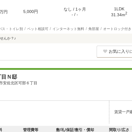
1LDK
なし / 1ヶ月
5,000円
万円
2
- / -
31.34m
バス・トイレ別
ペット相談可
インターネット無料
角部屋
オートロック付き
せんか？♪
お気に入り
丁目Ｎ邸
市安佐北区可部６丁目
賃貸一戸
料
管理費等
敷/礼/保証/敷引・償却
間取り/広さ