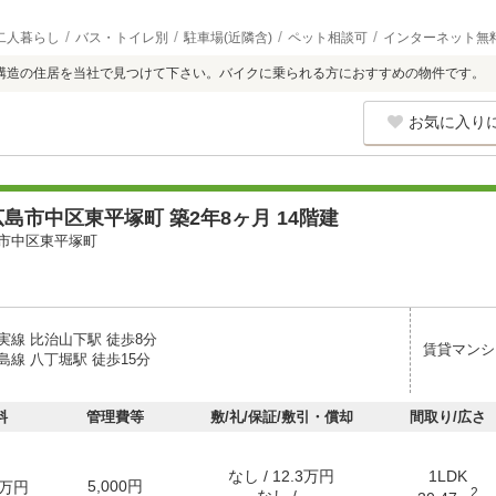
二人暮らし
バス・トイレ別
駐車場(近隣含)
ペット相談可
インターネット無
構造の住居を当社で見つけて下さい。バイクに乗られる方におすすめの物件です。
お気に入り
島市中区東平塚町 築2年8ヶ月 14階建
市中区東平塚町
実線 比治山下駅 徒歩8分
賃貸マンシ
線 八丁堀駅 徒歩15分
料
管理費等
敷/礼/保証/敷引・償却
間取り/広さ
なし / 12.3万円
1LDK
5,000円
万円
2