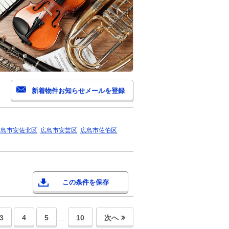
広島市安佐北区
広島市安芸区
広島市佐伯区
この条件を保存
3
4
5
10
次へ
…