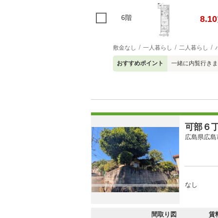
6階
8.10
敷金なし
一人暮らし
二人暮らし
おすすめポイント
一緒に内覧行きま
可部６
広島県広島
なし
間取り図
賃