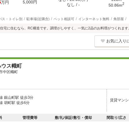
5
5,000円
万円
2
なし / -
50.86m
バス・トイレ別
駐車場(近隣含)
ペット相談可
インターネット無料
角部屋
住宅に住むなら、RC構造です。調理がしやすく、一気に2品のお料理がつくれます
お気に入り
ハウス幟町
市中区幟町
線 銀山町駅 徒歩3分
賃貸マンシ
線 胡町駅 徒歩6分
料
管理費等
敷/礼/保証/敷引・償却
間取り/広さ