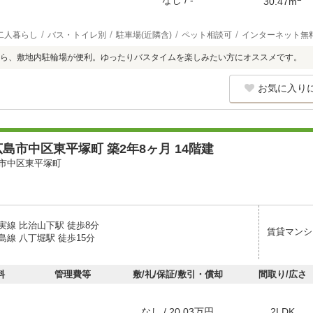
なし / -
30.47m
二人暮らし
バス・トイレ別
駐車場(近隣含)
ペット相談可
インターネット無
ら、敷地内駐輪場が便利。ゆったりバスタイムを楽しみたい方にオススメです。
お気に入り
島市中区東平塚町 築2年8ヶ月 14階建
市中区東平塚町
実線 比治山下駅 徒歩8分
賃貸マンシ
線 八丁堀駅 徒歩15分
料
管理費等
敷/礼/保証/敷引・償却
間取り/広さ
なし / 20.03万円
2LDK