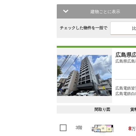
建物ごとに表示
チェックした物件を一括で
広島県広
広島県広島
広島電鉄皆
広島電鉄白島
間取り図
賃
3階
8
万