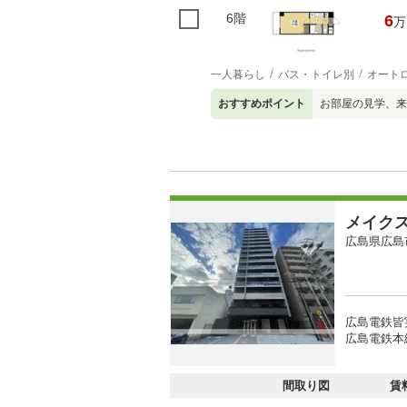
6階
6
万
一人暮らし
バス・トイレ別
オート
おすすめポイント
お部屋の見学、来
メイク
広島県広島
広島電鉄皆
広島電鉄本
間取り図
賃