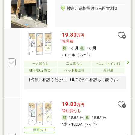
神奈川県相模原市南区古淵６
19.80
万円
管理費-
1ヶ月
1ヶ月
2
/ 1SLDK（77m
）
一人暮らし
二人暮らし
バス・トイレ別
駐車場(近隣含)
ペット相談可
角部屋
【各種ご相談ください】LINEでのご相談も可能です♪
19.80
万円
管理費なし
19.8万円
19.8万円
2
1階 / 1SLDK（77m
）
動画あり