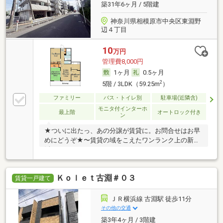
築31年6ヶ月 / 5階建
神奈川県相模原市中央区東淵野
辺４丁目
10
万円
管理費8,000円
1ヶ月
0.5ヶ月
2
5階 / 3LDK（59.25m
）
ファミリー
バス・トイレ別
駐車場(近隣含)
モニタ付インターホ
最上階
オートロック付き
ン
★ついに出たっ、あの分譲が賃貸に。お問合せはお早
めにどうぞ★〜賃貸の域をこえたワンランク上の新生
活〜
Ｋｏｌｅｔ古淵＃０３
賃貸一戸建て
ＪＲ横浜線 古淵駅 徒歩11分
その他の交通
築3年4ヶ月 / 3階建