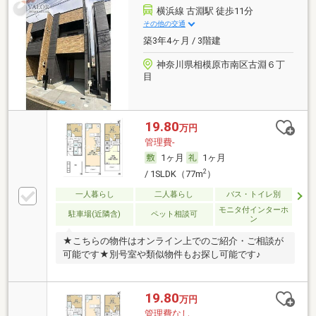
横浜線 古淵駅 徒歩11分
その他の交通
築3年4ヶ月 / 3階建
神奈川県相模原市南区古淵６丁
目
19.80
万円
管理費-
1ヶ月
1ヶ月
2
/ 1SLDK（77m
）
一人暮らし
二人暮らし
バス・トイレ別
モニタ付インターホ
駐車場(近隣含)
ペット相談可
ン
★こちらの物件はオンライン上でのご紹介・ご相談が
可能です★別号室や類似物件もお探し可能です♪
19.80
万円
管理費なし