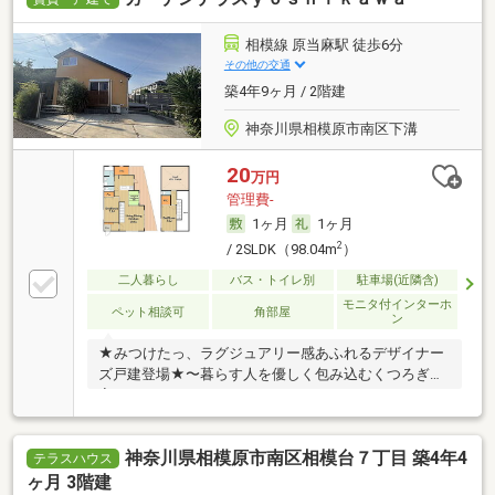
相模線 原当麻駅 徒歩6分
その他の交通
築4年9ヶ月 / 2階建
神奈川県相模原市南区下溝
20
万円
管理費-
1ヶ月
1ヶ月
2
/ 2SLDK（98.04m
）
二人暮らし
バス・トイレ別
駐車場(近隣含)
モニタ付インターホ
ペット相談可
角部屋
ン
★みつけたっ、ラグジュアリー感あふれるデザイナー
ズ戸建登場★〜暮らす人を優しく包み込むくつろぎの
家〜
神奈川県相模原市南区相模台７丁目 築4年4
テラスハウス
ヶ月 3階建