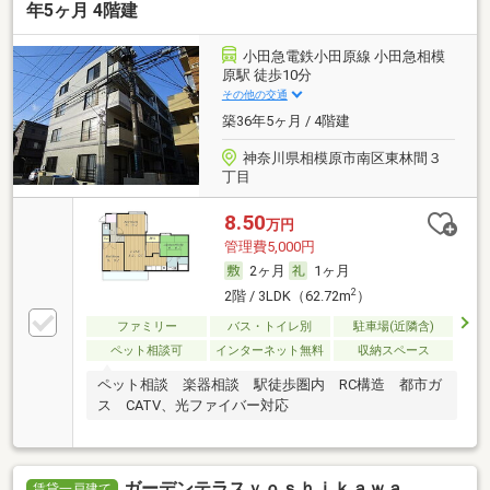
年5ヶ月 4階建
小田急電鉄小田原線 小田急相模
原駅 徒歩10分
その他の交通
築36年5ヶ月 / 4階建
神奈川県相模原市南区東林間３
丁目
8.50
万円
管理費5,000円
2ヶ月
1ヶ月
2
2階 / 3LDK（62.72m
）
ファミリー
バス・トイレ別
駐車場(近隣含)
ペット相談可
インターネット無料
収納スペース
ペット相談 楽器相談 駅徒歩圏内 RC構造 都市ガ
ス CATV、光ファイバー対応
ガーデンテラスｙｏｓｈｉｋａｗａ
賃貸一戸建て