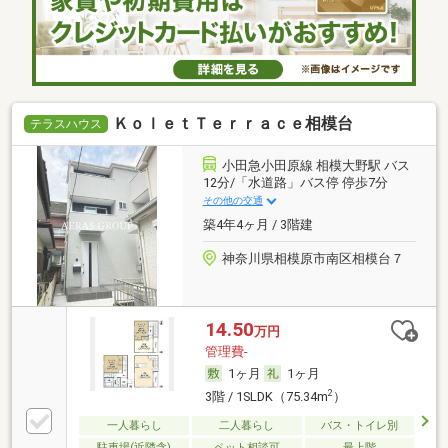
ＫｏｌｅｔＴｅｒｒａｃｅ相模台
テラスハウス
小田急小田原線 相模大野駅 バス
12分/「水道路」バス停 停歩7分
その他の交通
築4年4ヶ月 / 3階建
神奈川県相模原市南区相模台７
14.50
万円
管理費-
1ヶ月
1ヶ月
2
3階 / 1SLDK（75.34m
）
一人暮らし
二人暮らし
バス・トイレ別
駐車場(近隣含)
ペット相談可
最上階