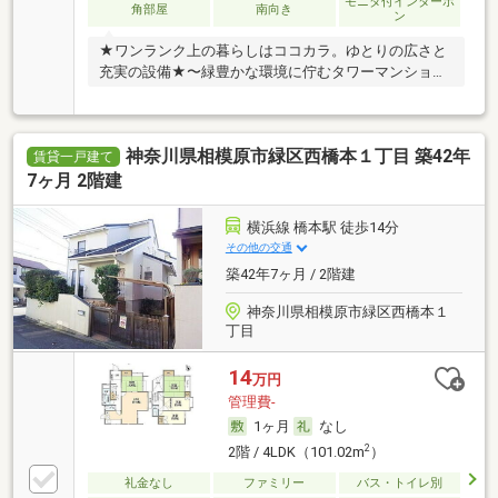
モニタ付インターホ
角部屋
南向き
ン
★ワンランク上の暮らしはココカラ。ゆとりの広さと
充実の設備★〜緑豊かな環境に佇むタワーマンション
っ〜
神奈川県相模原市緑区西橋本１丁目 築42年
賃貸一戸建て
7ヶ月 2階建
横浜線 橋本駅 徒歩14分
その他の交通
築42年7ヶ月 / 2階建
神奈川県相模原市緑区西橋本１
丁目
14
万円
管理費-
1ヶ月
なし
2
2階 / 4LDK（101.02m
）
礼金なし
ファミリー
バス・トイレ別