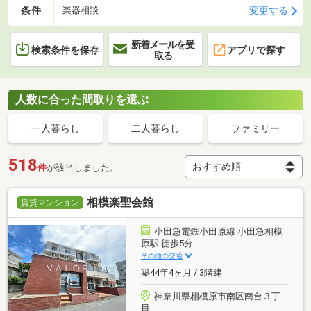
条件
変更する
楽器相談
新着メールを受
検索条件を保存
アプリで探す
取る
人数に合った間取りを選ぶ
一人暮らし
二人暮らし
ファミリー
518
件
が該当しました。
相模楽聖会館
賃貸マンション
小田急電鉄小田原線 小田急相模
原駅 徒歩5分
その他の交通
築44年4ヶ月 / 3階建
神奈川県相模原市南区南台３丁
目