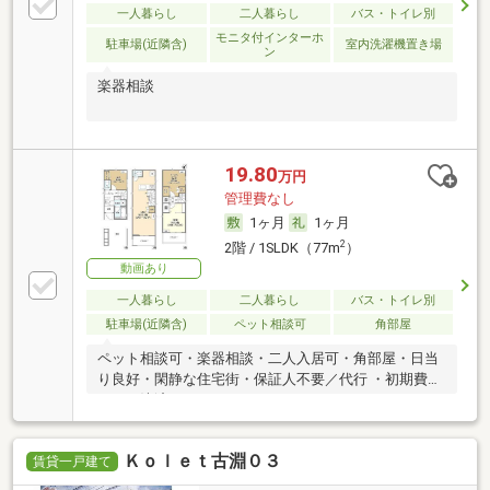
一人暮らし
二人暮らし
バス・トイレ別
モニタ付インターホ
駐車場(近隣含)
室内洗濯機置き場
ン
楽器相談
19.80
万円
管理費なし
1ヶ月
1ヶ月
2
2階 / 1SLDK（77m
）
動画あり
一人暮らし
二人暮らし
バス・トイレ別
駐車場(近隣含)
ペット相談可
角部屋
ペット相談可・楽器相談・二人入居可・角部屋・日当
り良好・閑静な住宅街・保証人不要／代行 ・初期費用
カード決済可
Ｋｏｌｅｔ古淵０３
賃貸一戸建て