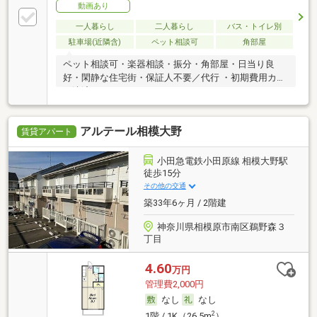
動画あり
一人暮らし
二人暮らし
バス・トイレ別
駐車場(近隣含)
ペット相談可
角部屋
ペット相談可・楽器相談・振分・角部屋・日当り良
好・閑静な住宅街・保証人不要／代行 ・初期費用カー
ド決済可
アルテール相模大野
賃貸アパート
小田急電鉄小田原線 相模大野駅
徒歩15分
その他の交通
築33年6ヶ月 / 2階建
神奈川県相模原市南区鵜野森３
丁目
4.60
万円
管理費2,000円
なし
なし
2
1階 / 1K（26.5m
）