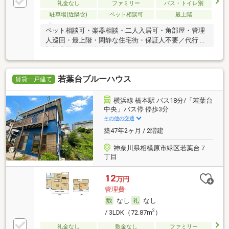
礼金なし
ファミリー
バス・トイレ別
駐車場(近隣含)
ペット相談可
最上階
ペット相談可・楽器相談・二人入居可・角部屋・管理
人巡回・最上階・閑静な住宅街・保証人不要／代行 ・
初期費用カード決済可
若葉台ブルーハウス
賃貸一戸建て
横浜線 橋本駅 バス18分/「若葉台
中央」バス停 停歩3分
その他の交通
築47年2ヶ月 / 2階建
神奈川県相模原市緑区若葉台７
丁目
12
万円
管理費-
なし
なし
2
/ 3LDK（72.87m
）
礼金なし
敷金なし
ファミリー