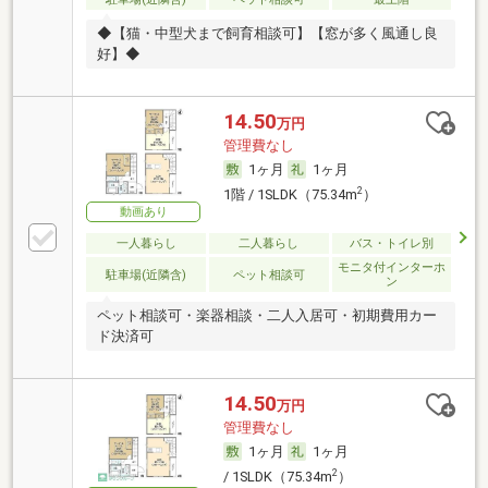
◆【猫・中型犬まで飼育相談可】【窓が多く風通し良
好】◆
14.50
万円
管理費なし
1ヶ月
1ヶ月
2
1階 / 1SLDK（75.34m
）
動画あり
一人暮らし
二人暮らし
バス・トイレ別
モニタ付インターホ
駐車場(近隣含)
ペット相談可
ン
ペット相談可・楽器相談・二人入居可・初期費用カー
ド決済可
14.50
万円
管理費なし
1ヶ月
1ヶ月
2
/ 1SLDK（75.34m
）