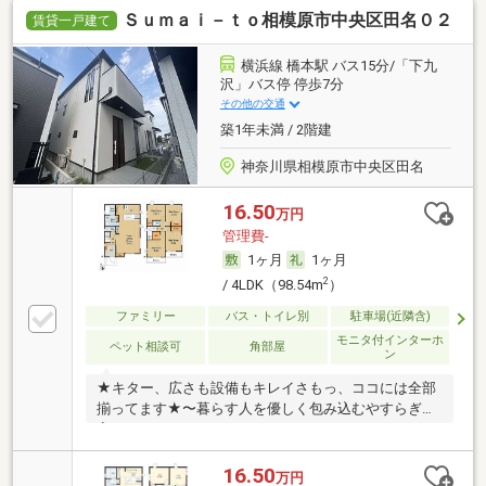
Ｓｕｍａｉ－ｔｏ相模原市中央区田名０２
賃貸一戸建て
横浜線 橋本駅 バス15分/「下九
沢」バス停 停歩7分
その他の交通
築1年未満 / 2階建
神奈川県相模原市中央区田名
16.50
万円
管理費-
1ヶ月
1ヶ月
2
/ 4LDK（98.54m
）
ファミリー
バス・トイレ別
駐車場(近隣含)
モニタ付インターホ
ペット相談可
角部屋
ン
★キター、広さも設備もキレイさもっ、ココには全部
揃ってます★〜暮らす人を優しく包み込むやすらぎの
家〜
16.50
万円