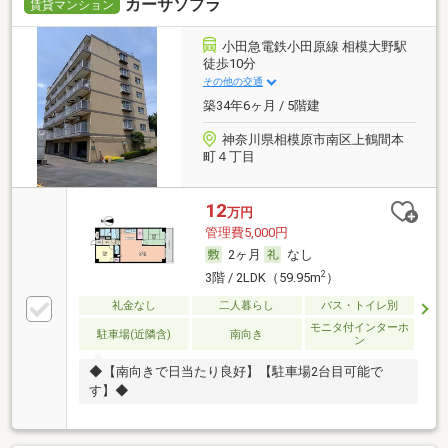
カーサソプラ
賃貸マンション
小田急電鉄小田原線 相模大野駅
徒歩10分
その他の交通
築34年6ヶ月 / 5階建
神奈川県相模原市南区上鶴間本
町４丁目
12
万円
管理費5,000円
2ヶ月
なし
2
3階 / 2LDK（59.95m
）
礼金なし
二人暮らし
バス・トイレ別
モニタ付インターホ
駐車場(近隣含)
南向き
ン
◆【南向きで日当たり良好】【駐車場2台目可能で
す】◆