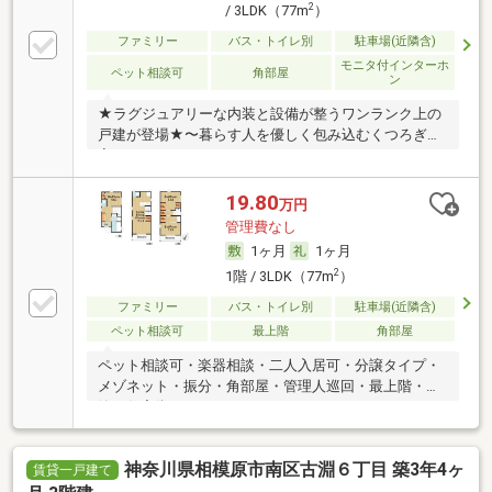
2
/ 3LDK（77m
）
ファミリー
バス・トイレ別
駐車場(近隣含)
モニタ付インターホ
ペット相談可
角部屋
ン
★ラグジュアリーな内装と設備が整うワンランク上の
戸建が登場★〜暮らす人を優しく包み込むくつろぎの
家〜
19.80
万円
管理費なし
1ヶ月
1ヶ月
2
1階 / 3LDK（77m
）
ファミリー
バス・トイレ別
駐車場(近隣含)
ペット相談可
最上階
角部屋
ペット相談可・楽器相談・二人入居可・分譲タイプ・
メゾネット・振分・角部屋・管理人巡回・最上階・閑
静な住宅街
神奈川県相模原市南区古淵６丁目 築3年4ヶ
賃貸一戸建て