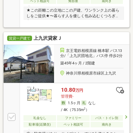
ペット相談可
角部屋
南向き
★この距離この立地にこの戸建、ワンランク上の暮ら
しをご提供★〜暮らす人を優しく包み込むくつろぎの
家〜
上九沢貸家Ｊ
賃貸一戸建て
京王電鉄相模原線 橋本駅 バス13
分/「上九沢団地北」バス停 停歩2分
築45年4ヶ月 / 2階建
神奈川県相模原市緑区上九沢
10.80
万円
管理費-
1.5ヶ月
なし
2
/ 4K（75.35m
）
礼金なし
ファミリー
バス・トイレ別
駐車場(近隣含)
ペット相談可
南向き