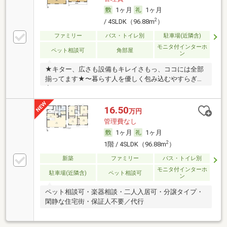
1ヶ月
1ヶ月
2
/ 4SLDK（96.88m
）
ファミリー
バス・トイレ別
駐車場(近隣含)
モニタ付インターホ
ペット相談可
角部屋
ン
★キター、広さも設備もキレイさもっ、ココには全部
揃ってます★〜暮らす人を優しく包み込むやすらぎの
家〜
16.50
万円
管理費なし
1ヶ月
1ヶ月
2
1階 / 4SLDK（96.88m
）
新築
ファミリー
バス・トイレ別
モニタ付インターホ
駐車場(近隣含)
ペット相談可
ン
ペット相談可・楽器相談・二人入居可・分譲タイプ・
閑静な住宅街・保証人不要／代行