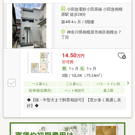
小田急電鉄小田原線 小田急相模
原駅 徒歩28分
築4年4ヶ月 / 3階建
神奈川県相模原市南区相模台７
丁目
14.50
万円
管理費-
1ヶ月
1ヶ月
2
3階 / 1SLDK（75.34m
）
一人暮らし
二人暮らし
バス・トイレ別
駐車場(近隣含)
ペット相談可
最上階
◆【猫・中型犬まで飼育相談可】【窓が多く風通し良
好】◆