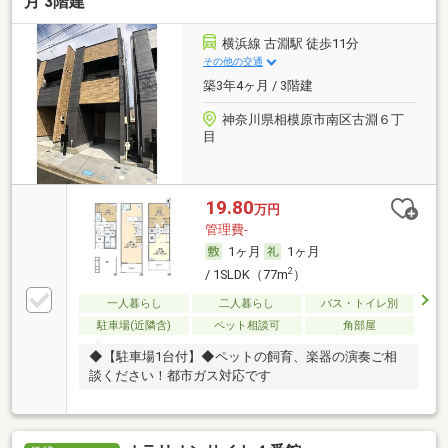
月 3階建
横浜線 古淵駅 徒歩11分
その他の交通
築3年4ヶ月 / 3階建
神奈川県相模原市南区古淵６丁
目
19.80
万円
管理費-
1ヶ月
1ヶ月
2
/ 1SLDK（77m
）
一人暮らし
二人暮らし
バス・トイレ別
駐車場(近隣含)
ペット相談可
角部屋
◆【駐車場1台付】◆ペットの飼育、楽器の演奏ご相
談ください！都市ガス対応です