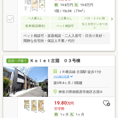
19.8万円
19.8万円
2
1階 / 1SLDK（77m
）
一人暮らし
二人暮らし
バス・トイレ別
モニタ付インターホ
駐車場(近隣含)
ペット相談可
ン
ペット相談可・楽器相談・二人入居可・日当り良好・
閑静な住宅街・保証人不要／代行
Ｋｏｌｅｔ古淵 ０３号棟
賃貸一戸建て
ＪＲ横浜線 古淵駅 徒歩11分
その他の交通
築3年4ヶ月 / 3階建
神奈川県相模原市南区古淵６
19.80
万円
管理費-
1ヶ月
1ヶ月