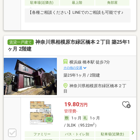
駐車場(近隣含)
最上階
角部屋
【各種ご相談ください】LINEでのご相談も可能です♪
神奈川県相模原市緑区橋本２丁目 築25年1
賃貸一戸建て
ヶ月 2階建
横浜線 橋本駅 徒歩7分
その他の交通
築25年1ヶ月 / 2階建
神奈川県相模原市緑区橋本２丁
目
19.80
万円
管理費-
1ヶ月
1ヶ月
2
/ 3LDK（95.22m
）
ファミリー
バス・トイレ別
駐車場(近隣含)