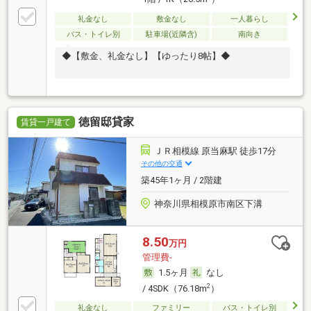
礼金なし
敷金なし
一人暮らし
バス・トイレ別
駐車場(近隣含)
南向き
◆【敷金、礼金なし】【ゆったり8帖】◆
徳留邸貸家
賃貸一戸建て
ＪＲ相模線 原当麻駅 徒歩17分
その他の交通
築45年1ヶ月 / 2階建
神奈川県相模原市南区下溝
8.50
万円
管理費-
1.5ヶ月
なし
2
/ 4SDK（76.18m
）
礼金なし
ファミリー
バス・トイレ別