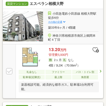
エスペラン相模大野
賃貸マンション
小田急電鉄小田原線 相模大野駅
徒歩6分
その他の交通
築33年6ヶ月 / 4階建
神奈川県相模原市南区上鶴間本
町４丁目
13.20
万円
管理費5,000円
2ヶ月
なし
2
4階 / 3LDK（70.06m
）
礼金なし
ファミリー
バス・トイレ別
駐車場(近隣含)
最上階
角部屋
楽器相談可能。経済的な都市ガス。駐車場2台利用可
能。