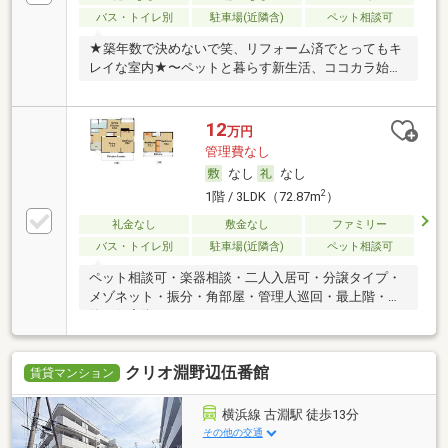
バス・トイレ別
駐車場(近隣含)
ペット相談可
★築年数で決めないで笑、リフォーム済でとってもキ
レイな室内★〜ペットと暮らす新生活、ココカラ始ま
る〜
12
万円
管理費なし
なし
なし
2
1階 / 3LDK（72.87m
）
礼金なし
敷金なし
ファミリー
バス・トイレ別
駐車場(近隣含)
ペット相談可
ペット相談可・楽器相談・二人入居可・分譲タイプ・
メゾネット・振分・角部屋・管理人巡回・最上階・閑
静な住宅街
クリオ淵野辺伍番館
賃貸マンション
横浜線 古淵駅 徒歩13分
その他の交通