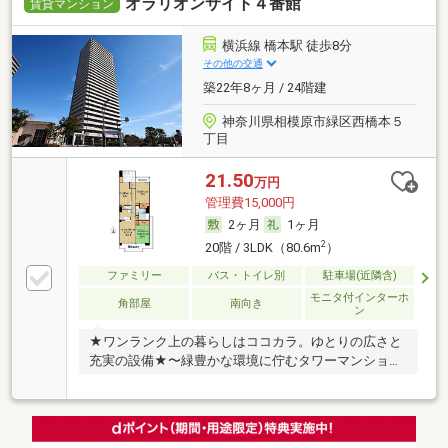
オラリオンサイト４番館
賃貸マンション
横浜線 橋本駅 徒歩8分
その他の交通
築22年8ヶ月 / 24階建
神奈川県相模原市緑区西橋本５
丁目
21.50
万円
管理費15,000円
2ヶ月
1ヶ月
2
20階 / 3LDK（80.6m
）
ファミリー
バス・トイレ別
駐車場(近隣含)
モニタ付インターホ
角部屋
南向き
ン
★ワンランク上の暮らしはココカラ。ゆとりの広さと
充実の設備★〜緑豊かな環境に佇むタワーマンション
っ〜