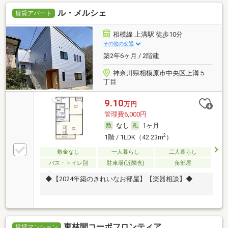
ル・メルシェ
賃貸アパート
相模線 上溝駅 徒歩10分
その他の交通
築2年6ヶ月 / 2階建
神奈川県相模原市中央区上溝５
丁目
9.10
万円
管理費6,000円
なし
1ヶ月
2
1階 / 1LDK（42.23m
）
敷金なし
一人暮らし
二人暮らし
バス・トイレ別
駐車場(近隣含)
角部屋
◆【2024年築のきれいなお部屋】【楽器相談】◆
東林間コーポフロンティア
賃貸マンション