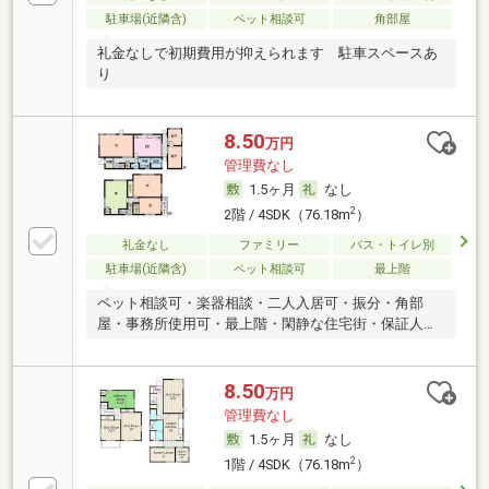
駐車場(近隣含)
ペット相談可
角部屋
礼金なしで初期費用が抑えられます 駐車スペースあ
り
8.50
万円
管理費なし
1.5ヶ月
なし
2
2階 / 4SDK（76.18m
）
礼金なし
ファミリー
バス・トイレ別
駐車場(近隣含)
ペット相談可
最上階
ペット相談可・楽器相談・二人入居可・振分・角部
屋・事務所使用可・最上階・閑静な住宅街・保証人不
要／代行 ・ルームシェア可
8.50
万円
管理費なし
1.5ヶ月
なし
2
1階 / 4SDK（76.18m
）