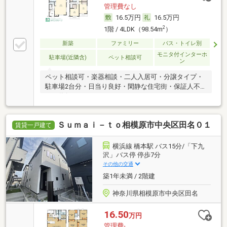
管理費なし
16.5万円
16.5万円
2
1階 / 4LDK（98.54m
）
新築
ファミリー
バス・トイレ別
モニタ付インターホ
駐車場(近隣含)
ペット相談可
ン
ペット相談可・楽器相談・二人入居可・分譲タイプ・
駐車場2台分・日当り良好・閑静な住宅街・保証人不
要／代行
Ｓｕｍａｉ－ｔｏ相模原市中央区田名０１
賃貸一戸建て
横浜線 橋本駅 バス15分/「下九
沢」バス停 停歩7分
その他の交通
築1年未満 / 2階建
神奈川県相模原市中央区田名
16.50
万円
管理費-