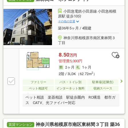
小田急電鉄小田原線 小田急相模
原駅 徒歩10分
その他の交通
築36年5ヶ月 / 4階建
神奈川県相模原市南区東林間３
丁目
8.50
万円
管理費5,000円
2ヶ月
1ヶ月
2
2階 / 3LDK（62.72m
）
ファミリー
バス・トイレ別
駐車場(近隣含)
ペット相談可
インターネット無料
収納スペース
ペット相談 楽器相談 駅徒歩圏内 RC構造 都市ガ
ス CATV、光ファイバー対応
神奈川県相模原市南区東林間３丁目 築36
賃貸マンション