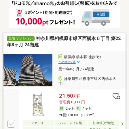
神奈川県相模原市緑区西橋本５丁目 築22
賃貸マンション
年8ヶ月 24階建
横浜線 橋本駅 徒歩8分
その他の交通
築22年8ヶ月 / 24階建
神奈川県相模原市緑区西橋本５
丁目
21.50
万円
管理費15,000円
2ヶ月
1ヶ月
2
20階 / 3LDK（80.6m
）
ファミリー
バス・トイレ別
駐車場(近隣含)