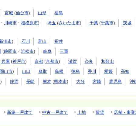
宮城
(
仙台市
)
山形
福島
・
川崎市
・
相模原市
)
埼玉
(
さいたま市
)
千葉
(
千葉市
)
茨城
新潟市
)
石川
富山
福井
岡
(
静岡市
・
浜松市
)
岐阜
三重
兵庫
(
神戸市
)
京都
(
京都市
)
滋賀
奈良
和歌山
岡山市
)
山口
鳥取
島根
徳島
香川
愛媛
高知
市
)
佐賀
長崎
熊本
(
熊本市
)
大分
宮崎
鹿児島
沖
新築一戸建て
中古一戸建て
土地
賃貸
店舗・事業