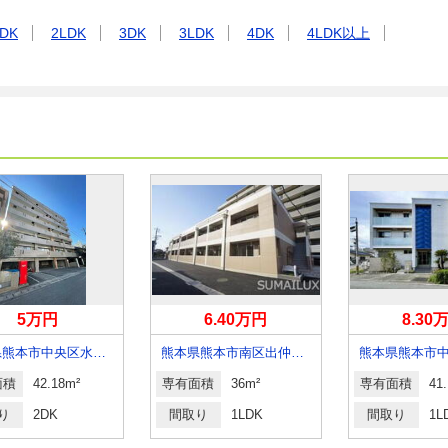
DK
2LDK
3DK
3LDK
4DK
4LDK以上
5万円
6.40万円
8.30
熊本県熊本市中央区水前寺１丁目
熊本県熊本市南区出仲間８
面積
42.18m²
専有面積
36m²
専有面積
41
り
2DK
間取り
1LDK
間取り
1L