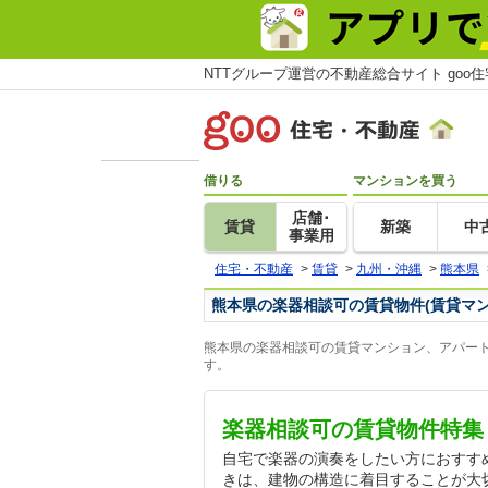
NTTグループ運営の不動産総合サイト goo
借りる
マンションを買う
店舗･
賃貸
新築
中
事業用
住宅・不動産
>
賃貸
>
九州・沖縄
>
熊本県
熊本県の楽器相談可の賃貸物件(賃貸マ
熊本県の楽器相談可の賃貸マンション、アパート
す。
楽器相談可の賃貸物件特集
自宅で楽器の演奏をしたい方におすす
きは、建物の構造に着目することが大