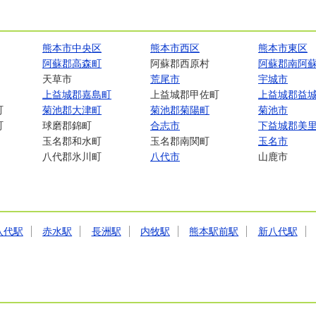
熊本市中央区
熊本市西区
熊本市東区
阿蘇郡高森町
阿蘇郡西原村
阿蘇郡南阿
天草市
荒尾市
宇城市
上益城郡嘉島町
上益城郡甲佐町
上益城郡益
町
菊池郡大津町
菊池郡菊陽町
菊池市
町
球磨郡錦町
合志市
下益城郡美
玉名郡和水町
玉名郡南関町
玉名市
八代郡氷川町
八代市
山鹿市
八代駅
赤水駅
長洲駅
内牧駅
熊本駅前駅
新八代駅