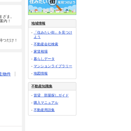
まざま。
ご案内！
地域情報
「住みたい街」を見つけ
よう
待つだけ！
不動産会社検索
家賃相場
暮らしデータ
マンションライブラリー
地図情報
主物件
不動産知識集
賃貸 部屋探しガイド
購入マニュアル
不動産用語集