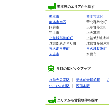
熊本県のエリアから探す
熊本市
熊本市北区
熊本市南区
葦北郡芦北町
阿蘇市
天草郡苓北町
宇土市
上天草市
上益城郡御船町
上益城郡山都
球磨郡あさぎり町
球磨郡多良木
玉名郡玉東町
玉名郡長洲町
人吉市
水俣市
注目の駅ピックアップ
水前寺公園駅
新水前寺駅前駅
いこいの村駅
西熊本駅
エリアから賃貸物件を探す