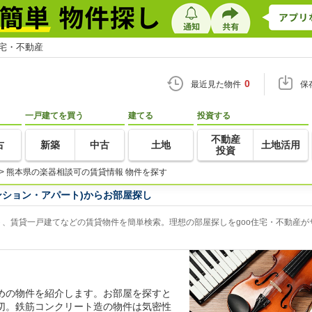
住宅・不動産
0
最近見た物件
保
一戸建てを買う
建てる
投資する
不動産
古
新築
中古
土地
土地活用
投資
>
熊本県の楽器相談可の賃貸情報 物件を探す
ンション・アパート)からお部屋探し
、賃貸一戸建てなどの賃貸物件を簡単検索。理想の部屋探しをgoo住宅・不動産が
めの物件を紹介します。お部屋を探すと
切。鉄筋コンクリート造の物件は気密性