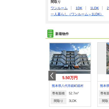
間取り
ワンルーム
1DK
1LDK
2
一人暮らし（ワンルーム～1LDK）
新着物件
4.70万円
5.50万円
熊本県熊本市北区鶴羽田３丁目
熊本県八代市鏡町鏡村
専有面積
30.27m²
専有面積
52.7m²
専有
間取り
ワンルーム
間取り
3LDK
間取