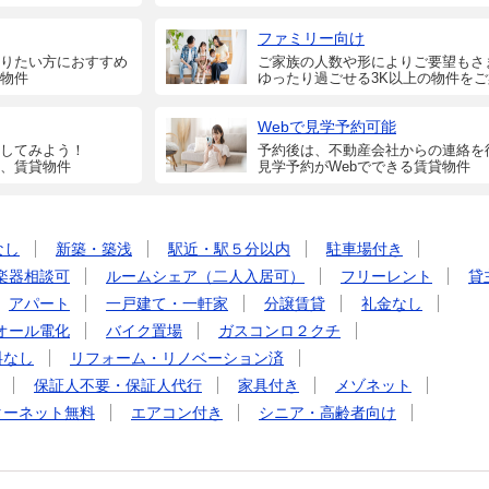
ファミリー向け
りたい方におすすめ
ご家族の人数や形によりご要望もさ
物件
ゆったり過ごせる3K以上の物件を
Webで見学予約可能
してみよう！
予約後は、不動産会社からの連絡を
、賃貸物件
見学予約がWebでできる賃貸物件
なし
新築・築浅
駅近・駅５分以内
駐車場付き
楽器相談可
ルームシェア（二人入居可）
フリーレント
貸
アパート
一戸建て・一軒家
分譲賃貸
礼金なし
オール電化
バイク置場
ガスコンロ２クチ
料なし
リフォーム・リノベーション済
保証人不要・保証人代行
家具付き
メゾネット
ターネット無料
エアコン付き
シニア・高齢者向け