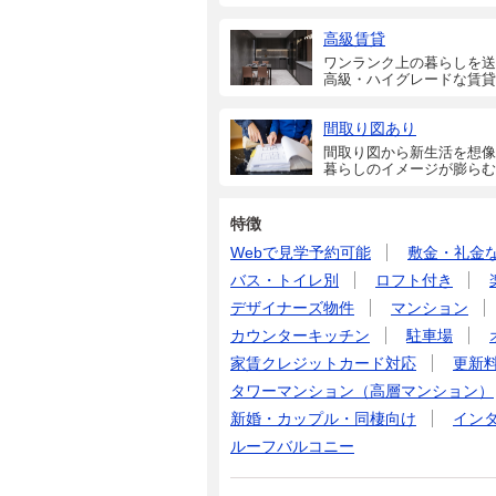
高級賃貸
ワンランク上の暮らしを送
高級・ハイグレードな賃貸
間取り図あり
間取り図から新生活を想像
暮らしのイメージが膨らむ
特徴
Webで見学予約可能
敷金・礼金
バス・トイレ別
ロフト付き
デザイナーズ物件
マンション
カウンターキッチン
駐車場
家賃クレジットカード対応
更新
タワーマンション（高層マンション）
新婚・カップル・同棲向け
イン
ルーフバルコニー