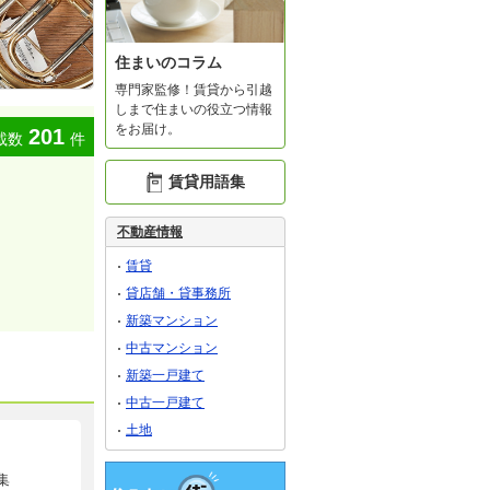
住まいのコラム
専門家監修！賃貸から引越
しまで住まいの役立つ情報
をお届け。
201
載数
件
賃貸用語集
不動産情報
賃貸
貸店舗・貸事務所
新築マンション
中古マンション
新築一戸建て
中古一戸建て
土地
集