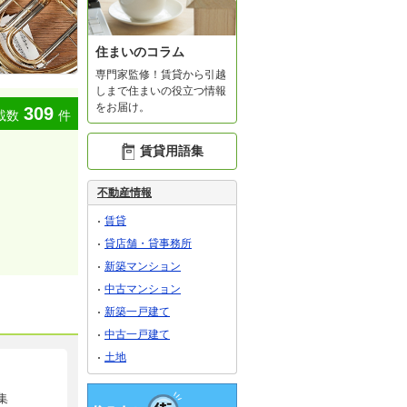
住まいのコラム
専門家監修！賃貸から引越
しまで住まいの役立つ情報
をお届け。
309
載数
件
賃貸用語集
不動産情報
賃貸
貸店舗・貸事務所
新築マンション
中古マンション
新築一戸建て
中古一戸建て
土地
集