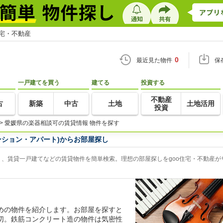
住宅・不動産
0
最近見た物件
保
一戸建てを買う
建てる
投資する
不動産
古
新築
中古
土地
土地活用
投資
>
愛媛県の楽器相談可の賃貸情報 物件を探す
ンション・アパート)からお部屋探し
、賃貸一戸建てなどの賃貸物件を簡単検索。理想の部屋探しをgoo住宅・不動産が
めの物件を紹介します。お部屋を探すと
切。鉄筋コンクリート造の物件は気密性