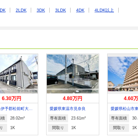
DK
2LDK
3DK
3LDK
4DK
4LDK以上
6.30万円
4.80万円
4.60
愛媛県伊予郡松前町大字浜
愛媛県東温市見奈良
面積
28.02m²
専有面積
23.61m²
専有面積
30
り
1K
間取り
1K
間取り
1K