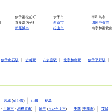
伊予郡松前町
伊予市
宇和島市
町
喜多郡内子町
西条市
四国中央市
新居浜市
松山市
南宇和郡愛
伊予出石駅
古町駅
八多喜駅
北宇和島駅
伊予平野駅
宮城
(
仙台市
)
山形
福島
・
川崎市
・
相模原市
)
埼玉
(
さいたま市
)
千葉
(
千葉市
)
茨城