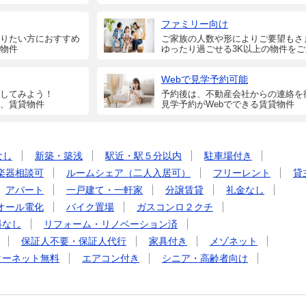
ファミリー向け
りたい方におすすめ
ご家族の人数や形によりご要望もさ
物件
ゆったり過ごせる3K以上の物件を
Webで見学予約可能
してみよう！
予約後は、不動産会社からの連絡を
、賃貸物件
見学予約がWebでできる賃貸物件
なし
新築・築浅
駅近・駅５分以内
駐車場付き
楽器相談可
ルームシェア（二人入居可）
フリーレント
貸
アパート
一戸建て・一軒家
分譲賃貸
礼金なし
オール電化
バイク置場
ガスコンロ２クチ
料なし
リフォーム・リノベーション済
保証人不要・保証人代行
家具付き
メゾネット
ターネット無料
エアコン付き
シニア・高齢者向け