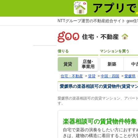
NTTグループ運営の不動産総合サイト goo
借りる
マンションを買う
店舗･
賃貸
新築
中
事業用
住宅・不動産
>
賃貸
>
中国・四国
>
愛媛県
愛媛県の楽器相談可の賃貸物件(賃貸マ
愛媛県の楽器相談可の賃貸マンション、アパート
す。
楽器相談可の賃貸物件特集
自宅で楽器の演奏をしたい方におすす
きは、建物の構造に着目することが大