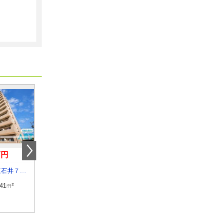
万円
5.60万円
3.90万円
愛媛県松山市東石井７丁目
愛媛県大洲市若宮
愛媛県松山市宮西３丁
.41m²
専有面積
23.61m²
専有面積
19.87m²
間取り
1K
間取り
1K