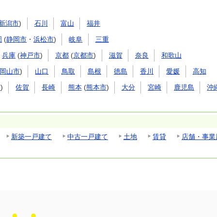
新潟市
)
石川
富山
福井
岡
(
静岡市
・
浜松市
)
岐阜
三重
兵庫
(
神戸市
)
京都
(
京都市
)
滋賀
奈良
和歌山
岡山市
)
山口
鳥取
島根
徳島
香川
愛媛
高知
市
)
佐賀
長崎
熊本
(
熊本市
)
大分
宮崎
鹿児島
沖
新築一戸建て
中古一戸建て
土地
賃貸
店舗・事業