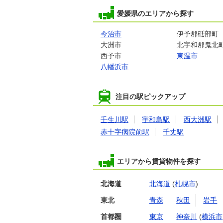
愛媛県のエリアから探す
今治市
伊予郡砥部町
大洲市
北宇和郡鬼北
西予市
東温市
八幡浜市
注目の駅ピックアップ
壬生川駅
宇和島駅
西大洲駅
赤十字病院前駅
千丈駅
エリアから賃貸物件を探す
北海道
北海道
(
札幌市
)
東北
青森
秋田
岩手
首都圏
東京
神奈川
(
横浜市