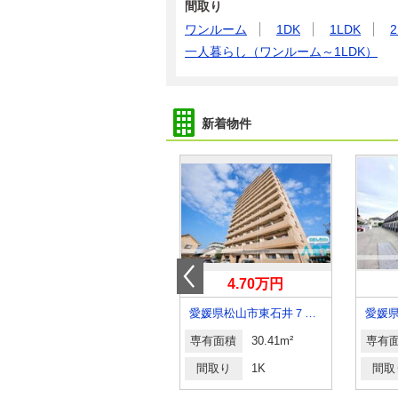
間取り
ワンルーム
1DK
1LDK
2
一人暮らし（ワンルーム～1LDK）
新着物件
4.50万円
4.70万円
愛媛県伊予郡砥部町大南
愛媛県松山市東石井７丁目
専有面積
55.72m²
専有面積
30.41m²
専有
間取り
2LDK
間取り
1K
間取