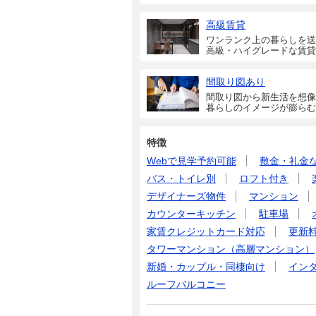
高級賃貸
ワンランク上の暮らしを送
高級・ハイグレードな賃貸
間取り図あり
間取り図から新生活を想像
暮らしのイメージが膨らむ
特徴
Webで見学予約可能
敷金・礼金
バス・トイレ別
ロフト付き
デザイナーズ物件
マンション
カウンターキッチン
駐車場
家賃クレジットカード対応
更新
タワーマンション（高層マンション）
新婚・カップル・同棲向け
イン
ルーフバルコニー