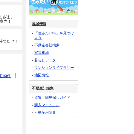
まざま。
ご案内！
地域情報
「住みたい街」を見つけ
よう
待つだけ！
不動産会社検索
家賃相場
暮らしデータ
マンションライブラリー
地図情報
主物件
不動産知識集
賃貸 部屋探しガイド
購入マニュアル
不動産用語集