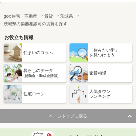
価 格
5.40万円
住 所
茨城県古河市三杉町２
goo住宅・不動産
賃貸
茨城県
専有面積
30.03m²
茨城県の楽器相談可の賃貸を探す
間取り
ワンルーム
お役立ち情報
茨城県古河市東２
「住みたい街」
価 格
7.50万円
住まいのコラム
を見つけよう
住 所
茨城県古河市東２
専有面積
40.27m²
暮らしのデータ
間取り
1LDK
家賃相場
(補助金・助成金情報)
茨城県古河市大堤
人気タウン
住宅ローン
ランキング
価 格
5.80万円
住 所
茨城県古河市大堤
専有面積
45.06m²
ページトップに戻る
間取り
1LDK
茨城県土浦市真鍋５