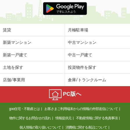
価 格
4.70万円
住 所
茨城県鹿嶋市大字宮中
専有面積
31.05m²
間取り
1K
賃貸
月極駐車場
茨城県取手市白山２
新築マンション
中古マンション
価 格
5.60万円
新築一戸建て
中古一戸建て
住 所
茨城県取手市白山２
専有面積
23.18m²
土地を探す
投資物件を探す
間取り
1K
店舗/事業用
倉庫/トランクルーム
茨城県つくば市高野
PC版へ
価 格
5.40万円
住 所
茨城県つくば市高野
goo住宅・不動産とは
お客さまご利用端末からの情報の外部送信について
専有面積
46.94m²
間取り
1LDK
物件に関するお問合せの流れ
情報提供元
不動産情報に関する免責事項
個人情報の取り扱いについて
消費税に関する表記について
茨城県結城市大字結城