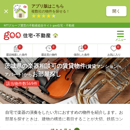
アプリ版はこちら
開く
複数社の物件を探せる！
NTTグループ運営の不動産総合サイト goo住宅・不動産
0
0
0
0
最近検索した条件
最近見た物件
保存した条件
お気に入り
茨城県の楽器相談可の賃貸物件
(賃貸マンション・
お部屋探し
アパート)
から
該当物件数569件
自宅で楽器の演奏をしたい方におすすめの物件を紹介します。お
部屋を探すときは、建物の構造に着目することが大切。鉄筋コン
クリート造の物件は気密性が高く、音が漏れにくいので、小さめ