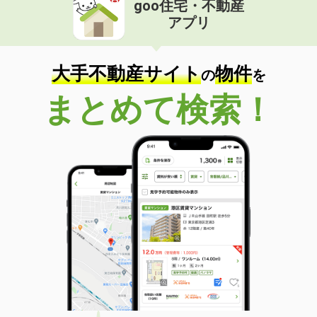
goo住宅・不動産
価 格
4.70万円
アプリ
住 所
茨城県土浦市真鍋５
専有面積
48.84m²
間取り
3DK
大手不動産サイト
物件
の
を
茨城県つくば市松代５
まとめて検索！
価 格
11.80万円
住 所
茨城県つくば市松代５
専有面積
56.64m²
間取り
2LDK
茨城県古河市茶屋新田
価 格
5.60万円
住 所
茨城県古河市茶屋新田
専有面積
47.99m²
間取り
1LDK
茨城県鹿嶋市大字宮中