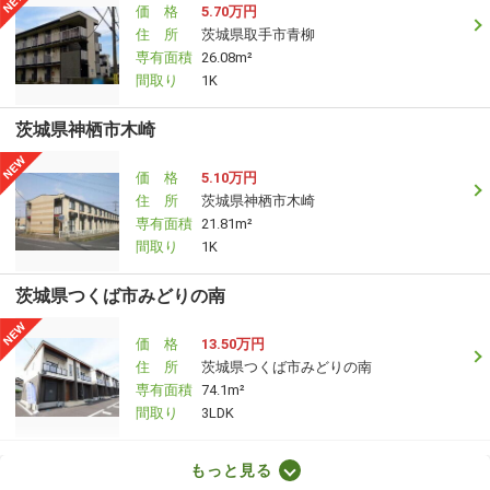
価 格
5.70万円
住 所
茨城県取手市青柳
専有面積
26.08m²
間取り
1K
茨城県神栖市木崎
価 格
5.10万円
住 所
茨城県神栖市木崎
専有面積
21.81m²
間取り
1K
茨城県つくば市みどりの南
価 格
13.50万円
住 所
茨城県つくば市みどりの南
専有面積
74.1m²
間取り
3LDK
茨城県古河市三杉町２
もっと見る